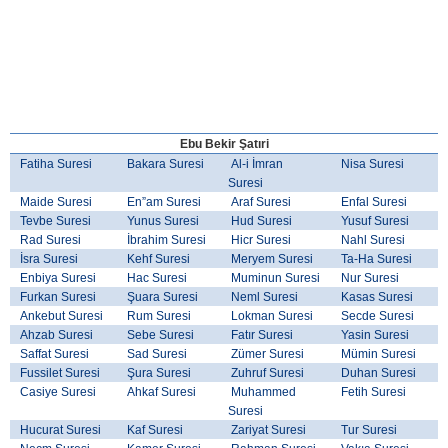
Ebu Bekir Şatıri
Fatiha Suresi
Bakara Suresi
Al-i İmran
Nisa Suresi
Suresi
Maide Suresi
En”am Suresi
Araf Suresi
Enfal Suresi
Tevbe Suresi
Yunus Suresi
Hud Suresi
Yusuf Suresi
Rad Suresi
İbrahim Suresi
Hicr Suresi
Nahl Suresi
İsra Suresi
Kehf Suresi
Meryem Suresi
Ta-Ha Suresi
Enbiya Suresi
Hac Suresi
Muminun Suresi
Nur Suresi
Furkan Suresi
Şuara Suresi
Neml Suresi
Kasas Suresi
Ankebut Suresi
Rum Suresi
Lokman Suresi
Secde Suresi
Ahzab Suresi
Sebe Suresi
Fatır Suresi
Yasin Suresi
Saffat Suresi
Sad Suresi
Zümer Suresi
Mümin Suresi
Fussilet Suresi
Şura Suresi
Zuhruf Suresi
Duhan Suresi
Casiye Suresi
Ahkaf Suresi
Muhammed
Fetih Suresi
Suresi
Hucurat Suresi
Kaf Suresi
Zariyat Suresi
Tur Suresi