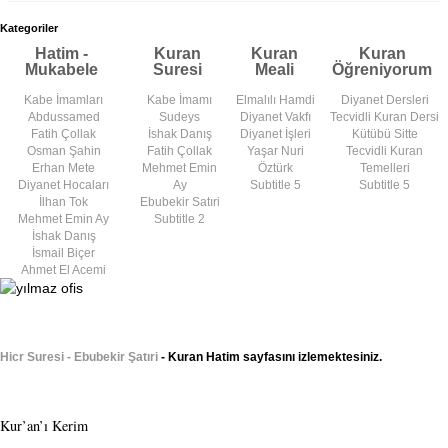
Kategoriler
Hatim -
Kuran
Kuran
Kuran
Mukabele
Suresi
Meali
Öğreniyorum
Kabe İmamları
Kabe İmamı
Elmalılı Hamdi
Diyanet Dersleri
Abdussamed
Sudeys
Diyanet Vakfı
Tecvidli Kuran Dersi
Fatih Çollak
İshak Danış
Diyanet İşleri
Kütübü Sitte
Osman Şahin
Fatih Çollak
Yaşar Nuri
Tecvidli Kuran
Erhan Mete
Mehmet Emin
Öztürk
Temelleri
Diyanet Hocaları
Ay
Subtitle 5
Subtitle 5
İlhan Tok
Ebubekir Satıri
Mehmet Emin Ay
Subtitle 2
İshak Danış
İsmail Biçer
Ahmet El Acemi
Hicr Suresi - Ebubekir Şatıri
- Kuran Hatim sayfasını izlemektesiniz.
Kur’an’ı Kerim