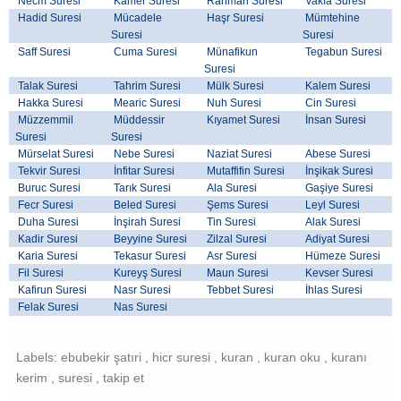
Necm Suresi
Kamer Suresi
Rahman Suresi
Vakıa Suresi
Hadid Suresi
Mücadele
Haşr Suresi
Mümtehine
Suresi
Suresi
Saff Suresi
Cuma Suresi
Münafikun
Tegabun Suresi
Suresi
Talak Suresi
Tahrim Suresi
Mülk Suresi
Kalem Suresi
Hakka Suresi
Mearic Suresi
Nuh Suresi
Cin Suresi
Müzzemmil
Müddessir
Kıyamet Suresi
İnsan Suresi
Suresi
Suresi
Mürselat Suresi
Nebe Suresi
Naziat Suresi
Abese Suresi
Tekvir Suresi
İnfitar Suresi
Mutaffifin Suresi
İnşikak Suresi
Buruc Suresi
Tarık Suresi
Ala Suresi
Gaşiye Suresi
Fecr Suresi
Beled Suresi
Şems Suresi
Leyl Suresi
Duha Suresi
İnşirah Suresi
Tin Suresi
Alak Suresi
Kadir Suresi
Beyyine Suresi
Zilzal Suresi
Adiyat Suresi
Karia Suresi
Tekasur Suresi
Asr Suresi
Hümeze Suresi
Fil Suresi
Kureyş Suresi
Maun Suresi
Kevser Suresi
Kafirun Suresi
Nasr Suresi
Tebbet Suresi
İhlas Suresi
Felak Suresi
Nas Suresi
Labels: ebubekir şatıri , hicr suresi , kuran , kuran oku , kuranı
kerim , suresi , takip et