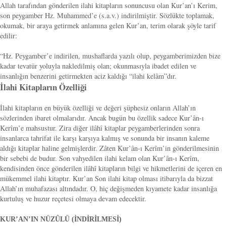
Allah tarafından gönderilen ilahi kitapların sonuncusu olan Kur’an’ı Kerim,
son peygamber Hz. Muhammed’e (s.a.v.) indirilmiştir. Sözlükte toplamak,
okumak, bir araya getirmek anlamına gelen Kur’an, terim olarak şöyle tarif
edilir:
“Hz. Peygamber’e indirilen, mushaflarda yazılı olup, peygamberimizden bize
kadar tevatür yoluyla nakledilmiş olan; okunmasıyla ibadet edilen ve
insanlığın benzerini getirmekten aciz kaldığı “ilahi kelâm”dır.
İlahi Kitapların Özelliği
İlahi kitapların en büyük özelliği ve değeri şüphesiz onların Allah’ın
sözlerinden ibaret olmalarıdır. Ancak bugün bu özellik sadece Kur’ân-ı
Kerîm’e mahsustur. Zira diğer ilâhî kitaplar peygamberlerinden sonra
insanlarca tahrifat ile karşı karşıya kalmış ve sonunda bir insanın kaleme
aldığı kitaplar haline gelmişlerdir. Zâten Kur’ân-ı Kerîm’in gönderilmesinin
bir sebebi de budur. Son vahyedilen ilahi kelam olan Kur’ân-ı Kerîm,
kendisinden önce gönderilen ilâhî kitapların bilgi ve hikmetlerini de içeren en
mükemmel ilahi kitaptır. Kur’an Son ilahi kitap olması itibarıyla da bizzat
Allah’ın muhafazası altındadır. O, hiç değişmeden kıyamete kadar insanlığa
kurtuluş ve huzur reçetesi olmaya devam edecektir.
KUR’AN’IN NÜZÛLÜ (İNDİRİLMESİ)