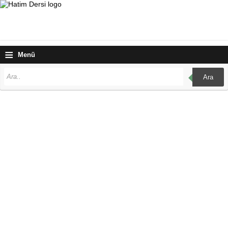
≡
Menü
Ara