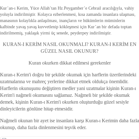
Kur’an-ı Kerim, Yüce Allah’tan Hz.Peygamber’e Cebrail aracılığıyla, vahiy
yoluyla indirilmiştir. Kolayca ezberlenmesi, kısa zamanda insanlara ulaşması,
manasının kolaylıkla anlaşılması, inançların ve hükümlerin müminlerin
kalbinde yavaş yavaş kuvvetlenip kökleşmesi için Kur’an bir defada toptan
indirilmemiş, yaklaşık yirmi üç senede, peyderpey indirilmiştir.
KURAN-I KERİM NASIL OKUNMALI? KURAN-I KERİM EN
GÜZEL NASIL OKUNUR?
Kuran okurken dikkat edilmesi gerekenler
Kuran-ı Kerim'i doğru bir şekilde okumak için harflerin üzerilerindeki
uzatmalarına ve mahreç yerlerine dikkat etmek oldukça önemlidir.
Harflerin okunuşunu değiştiren medler yani uzatmalar kişinin Kuran-ı
Kerim'i nağmeli okumasını sağlamaz. Nağmeli bir şekilde okumak
demek, kişinin Kuran-ı Kerim'i okurken oluşturduğu güzel sesiyle
dinleyicilerin gönlüne hitap etmesidir.
Nağmeli okunan bir ayet ise insanlara karşı Kuran-ı Kerimin daha fazla
okunup, daha fazla dinlenmesini teşvik eder.