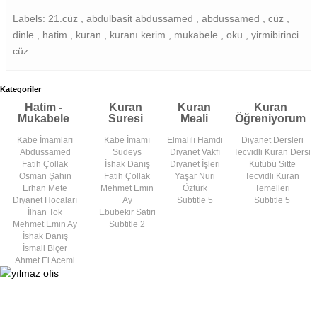
Labels: 21.cüz , abdulbasit abdussamed , abdussamed , cüz ,
dinle , hatim , kuran , kuranı kerim , mukabele , oku , yirmibirinci
cüz
Kategoriler
Hatim -
Kuran
Kuran
Kuran
Mukabele
Suresi
Meali
Öğreniyorum
Kabe İmamları
Kabe İmamı
Elmalılı Hamdi
Diyanet Dersleri
Abdussamed
Sudeys
Diyanet Vakfı
Tecvidli Kuran Dersi
Fatih Çollak
İshak Danış
Diyanet İşleri
Kütübü Sitte
Osman Şahin
Fatih Çollak
Yaşar Nuri
Tecvidli Kuran
Erhan Mete
Mehmet Emin
Öztürk
Temelleri
Diyanet Hocaları
Ay
Subtitle 5
Subtitle 5
İlhan Tok
Ebubekir Satıri
Mehmet Emin Ay
Subtitle 2
İshak Danış
İsmail Biçer
Ahmet El Acemi