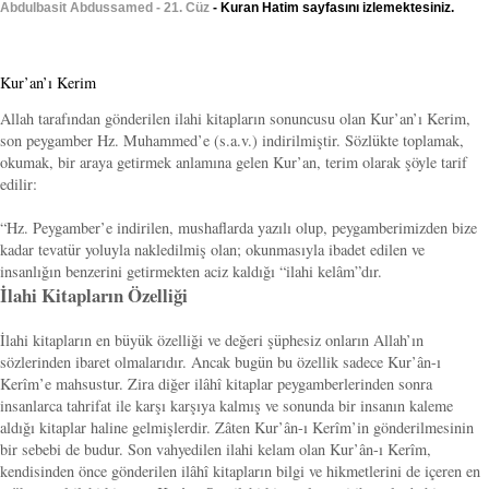
Abdulbasit Abdussamed - 21. Cüz
- Kuran Hatim sayfasını izlemektesiniz.
Kur’an’ı Kerim
Allah tarafından gönderilen ilahi kitapların sonuncusu olan Kur’an’ı Kerim,
son peygamber Hz. Muhammed’e (s.a.v.) indirilmiştir. Sözlükte toplamak,
okumak, bir araya getirmek anlamına gelen Kur’an, terim olarak şöyle tarif
edilir:
“Hz. Peygamber’e indirilen, mushaflarda yazılı olup, peygamberimizden bize
kadar tevatür yoluyla nakledilmiş olan; okunmasıyla ibadet edilen ve
insanlığın benzerini getirmekten aciz kaldığı “ilahi kelâm”dır.
İlahi Kitapların Özelliği
İlahi kitapların en büyük özelliği ve değeri şüphesiz onların Allah’ın
sözlerinden ibaret olmalarıdır. Ancak bugün bu özellik sadece Kur’ân-ı
Kerîm’e mahsustur. Zira diğer ilâhî kitaplar peygamberlerinden sonra
insanlarca tahrifat ile karşı karşıya kalmış ve sonunda bir insanın kaleme
aldığı kitaplar haline gelmişlerdir. Zâten Kur’ân-ı Kerîm’in gönderilmesinin
bir sebebi de budur. Son vahyedilen ilahi kelam olan Kur’ân-ı Kerîm,
kendisinden önce gönderilen ilâhî kitapların bilgi ve hikmetlerini de içeren en