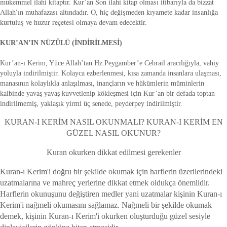
mükemmel ilahi kitaptır. Kur’an Son ilahi kitap olması itibarıyla da bizzat
Allah’ın muhafazası altındadır. O, hiç değişmeden kıyamete kadar insanlığa
kurtuluş ve huzur reçetesi olmaya devam edecektir.
KUR’AN’IN NÜZÛLÜ (İNDİRİLMESİ)
Kur’an-ı Kerim, Yüce Allah’tan Hz.Peygamber’e Cebrail aracılığıyla, vahiy
yoluyla indirilmiştir. Kolayca ezberlenmesi, kısa zamanda insanlara ulaşması,
manasının kolaylıkla anlaşılması, inançların ve hükümlerin müminlerin
kalbinde yavaş yavaş kuvvetlenip kökleşmesi için Kur’an bir defada toptan
indirilmemiş, yaklaşık yirmi üç senede, peyderpey indirilmiştir.
KURAN-I KERİM NASIL OKUNMALI? KURAN-I KERİM EN
GÜZEL NASIL OKUNUR?
Kuran okurken dikkat edilmesi gerekenler
Kuran-ı Kerim'i doğru bir şekilde okumak için harflerin üzerilerindeki
uzatmalarına ve mahreç yerlerine dikkat etmek oldukça önemlidir.
Harflerin okunuşunu değiştiren medler yani uzatmalar kişinin Kuran-ı
Kerim'i nağmeli okumasını sağlamaz. Nağmeli bir şekilde okumak
demek, kişinin Kuran-ı Kerim'i okurken oluşturduğu güzel sesiyle