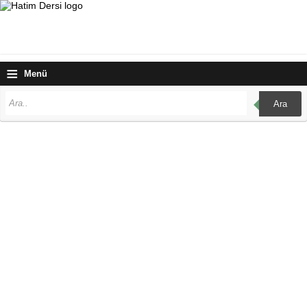
≡
Menü
Ara