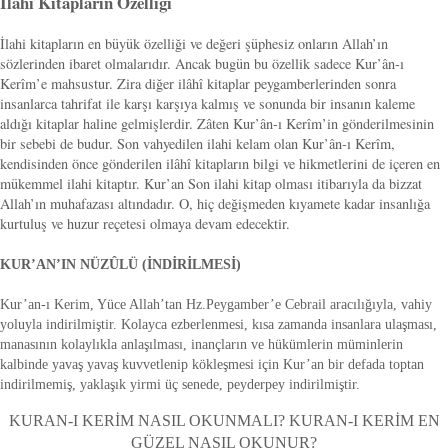
İlahi Kitapların Özelliği
İlahi kitapların en büyük özelliği ve değeri şüphesiz onların Allah’ın
sözlerinden ibaret olmalarıdır. Ancak bugün bu özellik sadece Kur’ân-ı
Kerîm’e mahsustur. Zira diğer ilâhî kitaplar peygamberlerinden sonra
insanlarca tahrifat ile karşı karşıya kalmış ve sonunda bir insanın kaleme
aldığı kitaplar haline gelmişlerdir. Zâten Kur’ân-ı Kerîm’in gönderilmesinin
bir sebebi de budur. Son vahyedilen ilahi kelam olan Kur’ân-ı Kerîm,
kendisinden önce gönderilen ilâhî kitapların bilgi ve hikmetlerini de içeren en
mükemmel ilahi kitaptır. Kur’an Son ilahi kitap olması itibarıyla da bizzat
Allah’ın muhafazası altındadır. O, hiç değişmeden kıyamete kadar insanlığa
kurtuluş ve huzur reçetesi olmaya devam edecektir.
KUR’AN’IN NÜZÛLÜ (İNDİRİLMESİ)
Kur’an-ı Kerim, Yüce Allah’tan Hz.Peygamber’e Cebrail aracılığıyla, vahiy
yoluyla indirilmiştir. Kolayca ezberlenmesi, kısa zamanda insanlara ulaşması,
manasının kolaylıkla anlaşılması, inançların ve hükümlerin müminlerin
kalbinde yavaş yavaş kuvvetlenip kökleşmesi için Kur’an bir defada toptan
indirilmemiş, yaklaşık yirmi üç senede, peyderpey indirilmiştir.
KURAN-I KERİM NASIL OKUNMALI? KURAN-I KERİM EN
GÜZEL NASIL OKUNUR?