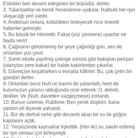
Eskiden beri devam edegelen bir büyüdür, derler.
3. Yalanladılar ve kendi heveslerine uydular. Halbuki her işin
ulaşacağı yeri vardır.
4. Andolsun onlara, kötülükten önleyecek nice önemli
haberler gelmiştir.
5. Bu büyük bir hikmettir. Fakat (yüz çevirene) uyarılar ne
fayda verir!
6. Çağıranın görülmemiş bir şeye çağırdığı gün, sen de
onlardan yüz çevir.
7. Sanki etrafa yayılmış çekirge sürüsü gibi bakışları perişan
(utançtan yere bakar) bir halde kabirlerden çıkarlar.
8. Dâvetçiye koşarlarken o esnada kâfirler: Bu, çok çetin bir
gündür! derler.
9. Onlardan önce Nuh'un kavmi de yalanladı, hem de
kulumuzun yalancı olduğunda ısrar ederek: O, delirdi,
dediler. Ve (Nuh, davetten vazgeçmeye) zorlandı.
10. Bunun üzerine, Rabbine: Ben yenik düştüm, bana
yardım et! diyerek yalvardı.
11. Biz de derhal nehir gibi devamlı akan bir su ile göğün
kapılarını açtık.
12. Yeryüzünde kaynaklar fışkırttık. (Her iki) su, takdir edilmiş
bir işin olması için birleşmişti.