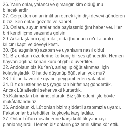
26. Yarın onlar, yalancı ve şımarığın kim olduğunu
bileceklerdir.
27. Gerçekten onları imtihan etmek için dişi deveyi gönderen
biziz. Sen onları gözetle ve sabret.
28. Onlara, suyun aralarında paylaştırıldığını haber ver. Her
biri kendi içme sırasında gelsin.
29. Arkadaşlarını çağırdılar, o da (bundan cür'et alarak)
kılıcını kaptı ve deveyi kesti.
30. (Bu azgınlara) azabım ve uyarılarım nasıl oldu!
31. Biz onların üzerlerine korkunç bir ses gönderdik. Hemen
hayvan ağılına konan kuru ot gibi oluverdiler.
32. Andolsun biz Kur'an'ı, anlaşılıp öğüt alınması için
kolaylaştırdık. O halde düşünüp öğüt alan yok mu?
33. Lût'un kavmi de uyarıcı peygamberleri yalanladı.
34. Biz de üstlerine taş (yağdıran bir fırtına) gönderdik.
Ancak Lût ailesini seher vakti kurtardık.
35.Katımızdan bir nimet olarak. Biz şükredeni işte böyle
mükâfatlandırırız.
36. Andolsun ki, Lût onları bizim şiddetli azabımızla uyardı.
Fakat onlar bu tehditleri kuşkuyla karşıladılar.
37. Onlar Lût'un misafirlerine karşı kötülük yapmayı
planlamışlardı. Hemen biz onların gözlerini silme kör ettik.