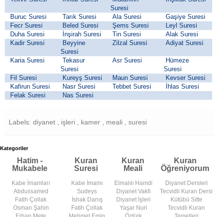
Suresi
Buruc Suresi
Tarık Suresi
Ala Suresi
Gaşiye Suresi
Fecr Suresi
Beled Suresi
Şems Suresi
Leyl Suresi
Duha Suresi
İnşirah Suresi
Tin Suresi
Alak Suresi
Kadir Suresi
Beyyine
Zilzal Suresi
Adiyat Suresi
Suresi
Karia Suresi
Tekasur
Asr Suresi
Hümeze
Suresi
Suresi
Fil Suresi
Kureyş Suresi
Maun Suresi
Kevser Suresi
Kafirun Suresi
Nasr Suresi
Tebbet Suresi
İhlas Suresi
Felak Suresi
Nas Suresi
Labels: diyanet , işleri , kamer , meali , suresi
Kategoriler
Hatim -
Kuran
Kuran
Kuran
Mukabele
Suresi
Meali
Öğreniyorum
Kabe İmamları
Kabe İmamı
Elmalılı Hamdi
Diyanet Dersleri
Abdussamed
Sudeys
Diyanet Vakfı
Tecvidli Kuran Dersi
Fatih Çollak
İshak Danış
Diyanet İşleri
Kütübü Sitte
Osman Şahin
Fatih Çollak
Yaşar Nuri
Tecvidli Kuran
Erhan Mete
Mehmet Emin
Öztürk
Temelleri