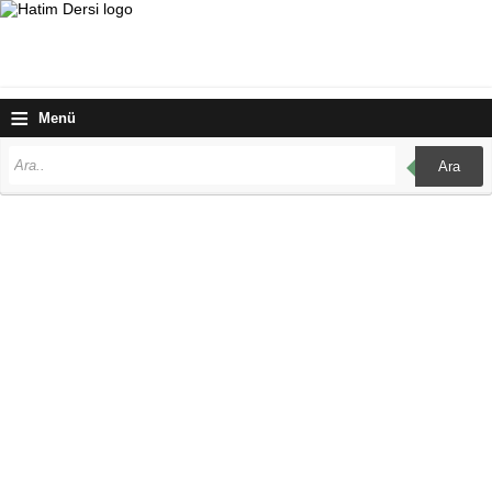
≡
Menü
Ara