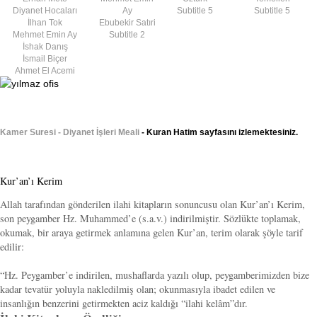
Diyanet Hocaları
Ay
Subtitle 5
Subtitle 5
İlhan Tok
Ebubekir Satıri
Mehmet Emin Ay
Subtitle 2
İshak Danış
İsmail Biçer
Ahmet El Acemi
Kamer Suresi - Diyanet İşleri Meali
- Kuran Hatim sayfasını izlemektesiniz.
Kur’an’ı Kerim
Allah tarafından gönderilen ilahi kitapların sonuncusu olan Kur’an’ı Kerim,
son peygamber Hz. Muhammed’e (s.a.v.) indirilmiştir. Sözlükte toplamak,
okumak, bir araya getirmek anlamına gelen Kur’an, terim olarak şöyle tarif
edilir:
“Hz. Peygamber’e indirilen, mushaflarda yazılı olup, peygamberimizden bize
kadar tevatür yoluyla nakledilmiş olan; okunmasıyla ibadet edilen ve
insanlığın benzerini getirmekten aciz kaldığı “ilahi kelâm”dır.