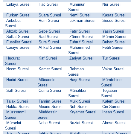
Enbiya Suresi
Hac Suresi
Muminun
Nur Suresi
Suresi
Furkan Suresi
Şuara Suresi
Neml Suresi
Kasas Suresi
Ankebut
Rum Suresi
Lokman Suresi
Secde Suresi
Suresi
Ahzab Suresi
Sebe Suresi
Fatır Suresi
Yasin Suresi
Saffat Suresi
Sad Suresi
Zümer Suresi
Mümin Suresi
Fussilet Suresi
Şura Suresi
Zuhruf Suresi
Duhan Suresi
Casiye Suresi
Ahkaf Suresi
Muhammed
Fetih Suresi
Suresi
Hucurat
Kaf Suresi
Zariyat Suresi
Tur Suresi
Suresi
Necm Suresi
Kamer Suresi
Rahman
Vakıa Suresi
Suresi
Hadid Suresi
Mücadele
Haşr Suresi
Mümtehine
Suresi
Suresi
Saff Suresi
Cuma Suresi
Münafikun
Tegabun
Suresi
Suresi
Talak Suresi
Tahrim Suresi
Mülk Suresi
Kalem Suresi
Hakka Suresi
Mearic Suresi
Nuh Suresi
Cin Suresi
Müzzemmil
Müddessir
Kıyamet Suresi
İnsan Suresi
Suresi
Suresi
Mürselat
Nebe Suresi
Naziat Suresi
Abese Suresi
Suresi
Tekvir Suresi
İnfitar Suresi
Mutaffifin
İnşikak Suresi