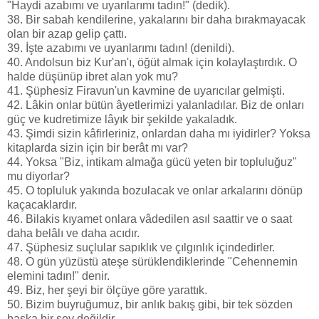
"Haydi azabımı ve uyarılarımı tadın!" (dedik).
38. Bir sabah kendilerine, yakalarını bir daha bırakmayacak
olan bir azap gelip çattı.
39. İşte azabımı ve uyanlarımı tadın! (denildi).
40. Andolsun biz Kur'an'ı, öğüt almak için kolaylaştırdık. O
halde düşünüp ibret alan yok mu?
41. Şüphesiz Firavun'un kavmine de uyarıcılar gelmişti.
42. Lâkin onlar bütün âyetlerimizi yalanladılar. Biz de onları
güç ve kudretimize lâyık bir şekilde yakaladık.
43. Şimdi sizin kâfirleriniz, onlardan daha mı iyidirler? Yoksa
kitaplarda sizin için bir berât mı var?
44. Yoksa "Biz, intikam almağa gücü yeten bir topluluğuz"
mu diyorlar?
45. O topluluk yakında bozulacak ve onlar arkalarını dönüp
kaçacaklardır.
46. Bilakis kıyamet onlara vâdedilen asıl saattir ve o saat
daha belâlı ve daha acıdır.
47. Şüphesiz suçlular sapıklık ve çılgınlık içindedirler.
48. O gün yüzüstü ateşe sürüklendiklerinde "Cehennemin
elemini tadın!" denir.
49. Biz, her şeyi bir ölçüye göre yarattık.
50. Bizim buyruğumuz, bir anlık bakış gibi, bir tek sözden
başka bir şey değildir.