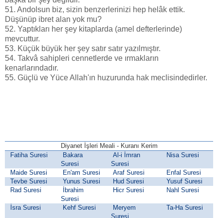
51. Andolsun biz, sizin benzerlerinizi hep helâk ettik.
Düşünüp ibret alan yok mu?
52. Yaptıkları her şey kitaplarda (amel defterlerinde)
mevcuttur.
53. Küçük büyük her şey satır satır yazılmıştır.
54. Takvâ sahipleri cennetlerde ve ırmakların
kenarlarındadır.
55. Güçlü ve Yüce Allah'ın huzurunda hak meclisindedirler.
Diyanet İşleri Meali - Kuranı Kerim
Fatiha Suresi
Bakara
Al-i İmran
Nisa Suresi
Suresi
Suresi
Maide Suresi
En'am Suresi
Araf Suresi
Enfal Suresi
Tevbe Suresi
Yunus Suresi
Hud Suresi
Yusuf Suresi
Rad Suresi
İbrahim
Hicr Suresi
Nahl Suresi
Suresi
İsra Suresi
Kehf Suresi
Meryem
Ta-Ha Suresi
Suresi