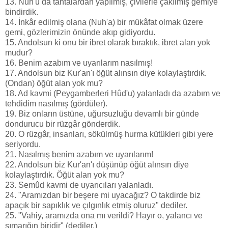
13. Nuh'u da tahtalardan yapılmış, çivilerle çakılmış gemiye
bindirdik.
14. İnkâr edilmiş olana (Nuh'a) bir mükâfat olmak üzere
gemi, gözlerimizin önünde akıp gidiyordu.
15. Andolsun ki onu bir ibret olarak bıraktık, ibret alan yok
mudur?
16. Benim azabım ve uyarılarım nasılmış!
17. Andolsun biz Kur'an'ı öğüt alınsın diye kolaylaştırdık.
(Ondan) öğüt alan yok mu?
18. Ad kavmi (Peygamberleri Hûd'u) yalanladı da azabım ve
tehdidim nasılmış (gördüler).
19. Biz onların üstüne, uğursuzluğu devamlı bir günde
dondurucu bir rüzgâr gönderdik.
20. O rüzgâr, insanları, sökülmüş hurma kütükleri gibi yere
seriyordu.
21. Nasılmış benim azabım ve uyarılarım!
22. Andolsun biz Kur'an'ı düşünüp öğüt alınsın diye
kolaylaştırdık. Öğüt alan yok mu?
23. Semûd kavmi de uyarıcıları yalanladı.
24. "Aramızdan bir beşere mi uyacağız? O takdirde biz
apaçık bir sapıklık ve çılgınlık etmiş oluruz" dediler.
25. "Vahiy, aramızda ona mı verildi? Hayır o, yalancı ve
şımarığın biridir" (dediler.)