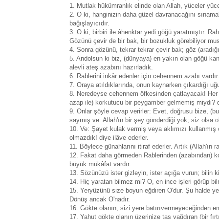
1. Mutlak hükümranlık elinde olan Allah, yüceler yüc
2. O ki, hanginizin daha güzel davranacağını sınamak 
bağışlayıcıdır.
3. O ki, birbiri ile âhenktar yedi göğü yaratmıştır. 
Gözünü çevir de bir bak, bir bozukluk görebiliyor mu
4. Sonra gözünü, tekrar tekrar çevir bak; göz (aradı
5. Andolsun ki biz, (dünyaya) en yakın olan göğü kandi
alevli ateş azabını hazırladık.
6. Rablerini inkâr edenler için cehennem azabı vardır
7. Oraya atıldıklarında, onun kaynarken çıkardığı uğult
8. Neredeyse cehennem öfkesinden çatlayacak! Her ne
azap ile) korkutucu bir peygamber gelmemiş miydi? di
9. Onlar şöyle cevap verirler: Evet, doğrusu bize, (bu
saymış ve: Allah'ın bir şey gönderdiği yok; siz olsa o
10. Ve: Şayet kulak vermiş veya aklımızı kullanmış 
olmazdık! diye ilâve ederler.
11. Böylece günahlarını itiraf ederler. Artık (Allah'
12. Fakat daha görmeden Rablerinden (azabından) ko
büyük mükâfat vardır.
13. Sözünüzü ister gizleyin, ister açığa vurun; bilin ki
14. Hiç yaratan bilmez mi? O, en ince işleri görüp bi
15. Yeryüzünü size boyun eğdiren O'dur. Şu halde yer
Dönüş ancak O'nadır.
16. Gökte olanın, sizi yere batırıvermeyeceğinden em
17. Yahut gökte olanın üzerinize taş yağdıran (bir f