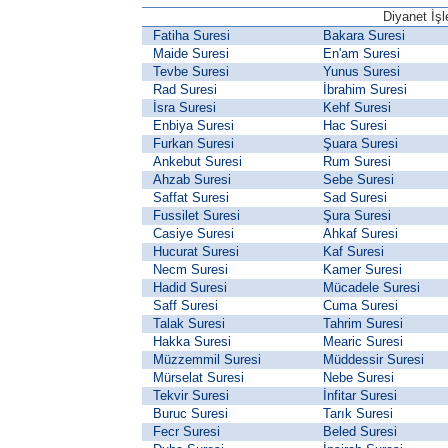
Diyanet İşl
Fatiha Suresi
Bakara Suresi
Maide Suresi
En'am Suresi
Tevbe Suresi
Yunus Suresi
Rad Suresi
İbrahim Suresi
İsra Suresi
Kehf Suresi
Enbiya Suresi
Hac Suresi
Furkan Suresi
Şuara Suresi
Ankebut Suresi
Rum Suresi
Ahzab Suresi
Sebe Suresi
Saffat Suresi
Sad Suresi
Fussilet Suresi
Şura Suresi
Casiye Suresi
Ahkaf Suresi
Hucurat Suresi
Kaf Suresi
Necm Suresi
Kamer Suresi
Hadid Suresi
Mücadele Suresi
Saff Suresi
Cuma Suresi
Talak Suresi
Tahrim Suresi
Hakka Suresi
Mearic Suresi
Müzzemmil Suresi
Müddessir Suresi
Mürselat Suresi
Nebe Suresi
Tekvir Suresi
İnfitar Suresi
Buruc Suresi
Tarık Suresi
Fecr Suresi
Beled Suresi