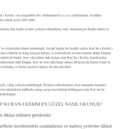
’an’ı Kerim, son peygamber Hz. Muhammed’e (s.a.v.) indirilmiştir. Sözlükte
 olarak şöyle tarif edilir:
mizden bize kadar tevatür yoluyla nakledilmiş olan; okunmasıyla ibadet edilen ve
ah’ın sözlerinden ibaret olmalarıdır. Ancak bugün bu özellik sadece Kur’ân-ı Kerîm’e
larca tahrifat ile karşı karşıya kalmış ve sonunda bir insanın kaleme aldığı kitaplar
r sebebi de budur. Son vahyedilen ilahi kelam olan Kur’ân-ı Kerîm, kendisinden
 mükemmel ilahi kitaptır. Kur’an Son ilahi kitap olması itibarıyla da bizzat Allah’ın
a kurtuluş ve huzur reçetesi olmaya devam edecektir.
la, vahiy yoluyla indirilmiştir. Kolayca ezberlenmesi, kısa zamanda insanlara
lerin müminlerin kalbinde yavaş yavaş kuvvetlenip kökleşmesi için Kur’an bir
ndirilmiştir.
? KURAN-I KERİM EN GÜZEL NASIL OKUNUR?
 dikkat edilmesi gerekenler
rflerin üzerilerindeki uzatmalarına ve mahreç yerlerine dikkat