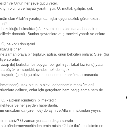
esidir ve O'nun her şeye gücü yeter.
için ölümü ve hayatı yaratmıştır. O, mutlak galiptir, çok
Rahmân olan Allah'ın yaratışında hiçbir uygunsuzluk göremezsin.
sun?
ğı bozukluğu bulmaktan) âciz ve bitkin halde sana dönecektir.
llerle donattık. Bunları şeytanlara atış taneleri yaptık ve onlara
. O, ne kötü dönüştür!
uyu işitirler.
 zaman oraya bir topluluk atılsa, onun bekçileri onlara: Size, (bu
ye sorarlar.
 azap ile) korkutan bir peygamber gelmişti; fakat biz (onu) yalan
lsa büyük bir sapıklık içindesiniz! demiştik.
olsaydık, (şimdi) şu alevli cehennemin mahkûmları arasında
ın rahmetinden) uzak olsun, o alevli cehennemin mahkûmları!
rkanlara gelince, onlar için gerçekten hem bağışlanma hem de
 O, kalplerin içindekini bilmektedir.
lmektedir ve her şeyden haberdardır.
in omuzlarında (üzerinde) dolaşın ve Allah'ın rızkından yeyin.
in misiniz? O zaman yer sarsıldıkça sarsılır.
ırtına) göndermeyeceğinden emin misiniz? İşte (bu) tehdidimin ne