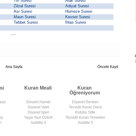
Tin Suresi
Alak Suresi
Zilzal Suresi
Adiyat Suresi
Asr Suresi
Hümeze Suresi
Maun Suresi
Kevser Suresi
Tebbet Suresi
İhlas Suresi
----
Ana Sayfa
Önceki Kayıt
si
Kuran Meali
Kuran
Öğreniyorum
deys
Elmalılı Hamdi
Diyanet Dersleri
Diyanet Vakfı
Tecvidli Kuran Dersi
Diyanet İşleri
Kütübü Sitte
Ay
Yaşar Nuri Öztürk
Tecvidli Kuran Temelleri
i
Subtitle 5
Subtitle 5