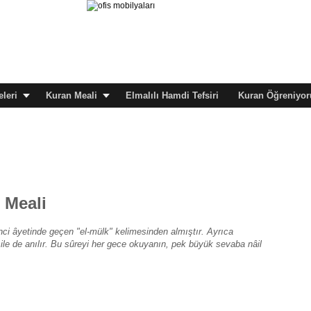
leri
Kuran Meali
Elmalılı Hamdi Tefsiri
Kuran Öğreniyor
i Meali
rinci âyetinde geçen "el-mülk" kelimesinden almıştır. Ayrıca
ile de anılır. Bu sûreyi her gece okuyanın, pek büyük sevaba nâil