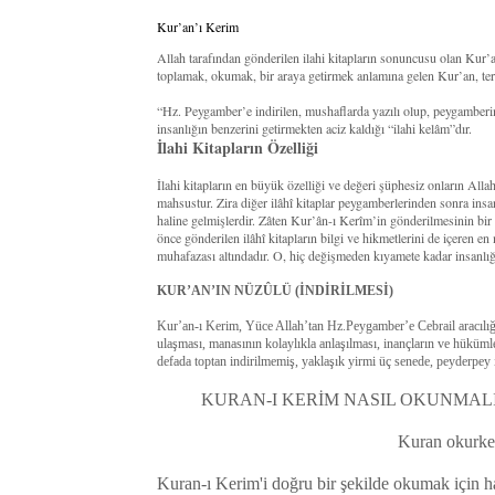
Kur’an’ı Kerim
Allah tarafından gönderilen ilahi kitapların sonuncusu olan Kur
toplamak, okumak, bir araya getirmek anlamına gelen Kur’an, terim
“Hz. Peygamber’e indirilen, mushaflarda yazılı olup, peygamberi
insanlığın benzerini getirmekten aciz kaldığı “ilahi kelâm”dır.
İlahi Kitapların Özelliği
İlahi kitapların en büyük özelliği ve değeri şüphesiz onların All
mahsustur. Zira diğer ilâhî kitaplar peygamberlerinden sonra insan
haline gelmişlerdir. Zâten Kur’ân-ı Kerîm’in gönderilmesinin bi
önce gönderilen ilâhî kitapların bilgi ve hikmetlerini de içeren en
muhafazası altındadır. O, hiç değişmeden kıyamete kadar insanlığ
KUR’AN’IN NÜZÛLÜ (İNDİRİLMESİ)
Kur’an-ı Kerim, Yüce Allah’tan Hz.Peygamber’e Cebrail aracılığıy
ulaşması, manasının kolaylıkla anlaşılması, inançların ve hüküm
defada toptan indirilmemiş, yaklaşık yirmi üç senede, peyderpey i
KURAN-I KERİM NASIL OKUNMALI
Kuran okurken
Kuran-ı Kerim'i doğru bir şekilde okumak için ha