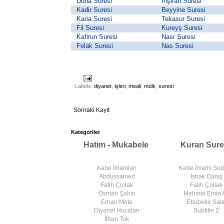
Duha Suresi
İnşirah Suresi
Kadir Suresi
Beyyine Suresi
Karia Suresi
Tekasur Suresi
Fil Suresi
Kureyş Suresi
Kafirun Suresi
Nasr Suresi
Felak Suresi
Nas Suresi
Labels:
diyanet
,
işleri
,
meali
,
mülk
,
suresi
Sonraki Kayıt
Kategoriler
Hatim - Mukabele
Kuran Sure
Kabe İmamları
Kabe İmamı Su
Abdussamed
İshak Danış
Fatih Çollak
Fatih Çollak
Osman Şahin
Mehmet Emin 
Erhan Mete
Ebubekir Satır
Diyanet Hocaları
Subtitle 2
İlhan Tok