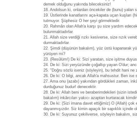
demek olduğunu yakında bileceksiniz!
18. Andolsun ki, onlardan öncekiler de (bunu) yalan 
19. Üstlerinde kanatlarını aça-kapata uçan kuşları (
tutmuyor. Şüphesiz O her şeyi görmektedir.
20. Rahmân olan Allah'a karşı şu size yardım edecek a
bulunmaktadırlar.
21. Allah size verdiği rızkı kesiverse, size rızık vere
durmaktadırlar.
22. Şimdi (düşünün bakalım), yüz üstü kapanarak yür
yürüyen mi?
23. (Resûlüm!) De ki: Sizi yaratan, size işitme duyu
24. De ki: Sizi yeryüzünde çoğaltıp yayan O'dur; an
25. "Doğru sözlü iseniz (söyleyin), bu tehdit hani ne
26. De ki: O bilgi, ancak Allah'a mahsustur. Ben ise
27. Ama onu (azabı) yakından gördükleri zaman, inkâr 
durduğunuz budur! denecektir.
28. De ki: Allah beni ve beraberimdekileri (sizin iste
bakalım) inkârcıları yakıcı azaptan kurtaracak kimdi
29. De ki: (Sizi imana davet ettiğimiz) O (Allah) çok 
dayanmışızdır. Siz kimin apaçık bir sapıklık içinde 
30. De ki: Suyunuz çekiliverse, söyleyin bakalım, size