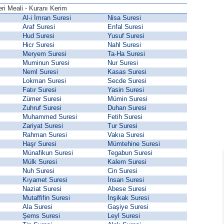
eri Meali - Kuranı Kerim
Al-i İmran Suresi
Nisa Suresi
Araf Suresi
Enfal Suresi
Hud Suresi
Yusuf Suresi
Hicr Suresi
Nahl Suresi
Meryem Suresi
Ta-Ha Suresi
Muminun Suresi
Nur Suresi
Neml Suresi
Kasas Suresi
Lokman Suresi
Secde Suresi
Fatır Suresi
Yasin Suresi
Zümer Suresi
Mümin Suresi
Zuhruf Suresi
Duhan Suresi
Muhammed Suresi
Fetih Suresi
Zariyat Suresi
Tur Suresi
Rahman Suresi
Vakıa Suresi
Haşr Suresi
Mümtehine Suresi
Münafikun Suresi
Tegabun Suresi
Mülk Suresi
Kalem Suresi
Nuh Suresi
Cin Suresi
Kıyamet Suresi
İnsan Suresi
Naziat Suresi
Abese Suresi
Mutaffifin Suresi
İnşikak Suresi
Ala Suresi
Gaşiye Suresi
Şems Suresi
Leyl Suresi