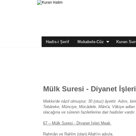
Hadis-i Şerif
Mukabele-Cüz
Kuran Sure
Mülk Suresi - Diyanet İşler
Mekke'de nâzil olmuştur; 30 (otuz) âyettir. Adını, bi
Tebâreke, Münciye, Mücâdele, Mâni'a, Vâkiye adları 
olacağına ve sûrenin faziletlerine dair hadisler vardır.
67 – Mülk Suresi - Diyanet İşleri Meali
Rahmân ve Rahîm (olan) Allah'ın adıyla.