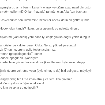
saymışlardı; ama benim karşılık olarak verdiğim azap nasıl olmuştu!
hiç) görmediler mi? Onları (havada) rahmân olan Allah'tan başkası
skerleriniz hani kimlerdir? İnkârcılar ancak derin bir gaflet içinde
bilecek olan kimdir? Hayır, onlar azgınlık ve nefrette direnip
üyen mi (varılacak) yere daha iyi erişir, yoksa doğru yolda düzgün
su, gözler ve kalpler veren O'dur. Ne az şükrediyorsunuz!
cak O'nun huzuruna gelip toplanacaksınız.
 zaman (gerçekleşecek)?" derler.
 sadece apaçık bir uyarıcıyım.
edenlerin yüzleri kararacak ve (kendilerine): İşte sizin isteyip
diğiniz üzere) yok etse veya (öyle olmayıp da) bizi esirgese, (söyleyin
r?
esirgeyicidir; biz O'na iman etmiş ve sırf O'na güvenip
olduğunu yakında öğreneceksiniz!
 kim bir akar su getirebilir?