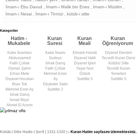
İmam-ı Ebu Davud , İmam-ı Malik bin Enes , İmam-ı Müslim ,
İmam-ı Nesai , İmam-ı Tirmizi , kütüb-i sitte
Kategoriler
Hatim -
Kuran
Kuran
Kuran
Mukabele
Suresi
Meali
Öğreniyorum
Kabe İmamları
Kabe İmamı
Elmalılı Hamdi
Diyanet Dersleri
Abdussamed
Sudeys
Diyanet Vakfı
Tecvidli Kuran Dersi
Fatih Çollak
İshak Danış
Diyanet İşleri
Kütübü Sitte
Osman Şahin
Fatih Çollak
Yaşar Nuri
Tecvidli Kuran
Erhan Mete
Mehmet Emin
Öztürk
Temelleri
Diyanet Hocaları
Ay
Subtitle 5
Subtitle 5
İlhan Tok
Ebubekir Satıri
Mehmet Emin Ay
Subtitle 2
İshak Danış
İsmail Biçer
Ahmet El Acemi
Kütüb-i Sitte Hadis-i Şerif ( 1311-1320 )
- Kuran Hatim sayfasını izlemektesiniz.