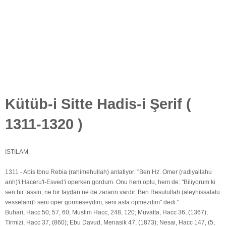
Kütüb-i Sitte Hadis-i Şerif (
1311-1320 )
ISTILAM
1311 - Abis Ibnu Rebia (rahimehullah) anlatiyor: "Ben Hz. Omer (radiyallahu
anh)'i Haceru'l-Esved'i operken gordum. Onu hem optu, hem de: "Biliyorum ki
sen bir tassin, ne bir faydan ne de zararin vardir. Ben Resulullah (aleyhissalatu
vesselam)'i seni oper gormeseydim, seni asla opmezdim" dedi."
Buhari, Hacc 50, 57, 60; Muslim Hacc, 248, 120; Muvatta, Hacc 36, (1367);
Tirmizi, Hacc 37, (860); Ebu Davud, Menasik 47, (1873); Nesai, Hacc 147, (5,