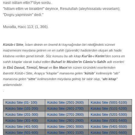
nasil istilam ettin?"diye sordu.
"Istilam ettim ve biraktim!" deyince, Resulullah (aleyhissalatu vesselam);
"Dogru yapmissin" dedi."
Muvatta, Hacc 113; (1, 366).
Kütüb-i Sitte
, İslam dininin en önemli iki kaynağından biri niteliğindeki sünnet
malzemesini meydana getiren ve en sahih (güvenilir) hadislerden oluşan altı hadis
kitabına verilen genel isimdir. Söz konusu bu altı kitap
Kur’ân-ı Kerim’
den sonra en
sahih kitaplar olarak kabul edilen
Buharî
ile
Müslim’in Câmiu’s-Sahîh
adlı eserleri
ile
Ebû Davud, Tirmizî, Nesai
ve
İbn Mace
’nin sünen türündeki eserlerinden
ibarettir.Kütüb-i Sitte, Arapça “kitaplar” manasına gelen “
kütüb
” kelimesiyle “altı”
manasına gelen “
sitte
” kelimesinden meydana gelmiş bir tabir olup, “
altı kitap
”
anlamındadır.
.
Kütübü Sitte (01- 100)
Kütübü Sitte (2501-2600)
Kütübü Sitte (5001-5100)
Kütübü Sitte (101-200)
Kütübü Sitte (2601-2700)
Kütübü Sitte (5101-5200)
Kütübü Sitte (201-300)
Kütübü Sitte (2701-2800)
Kütübü Sitte (5201-5300)
Kütübü Sitte (301-400)
Kütübü Sitte (2801-2900)
Kütübü Sitte (5301-5400)
Kütübü Sitte (401-500)
Kütübü Sitte (2901-3000)
Kütübü Sitte (5401-5500)
Kütübü Sitte (501-600)
Kütübü Sitte (3001-3100)
Kütübü Sitte (5501-5600)