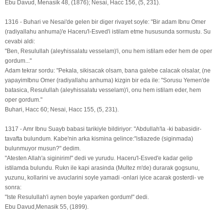
Ebu Davud, Menasik 48, (1876); Nesai, Hacc 156, (5, 231).
1316 - Buhari ve Nesai'de gelen bir diger rivayet soyle: "Bir adam Ibnu Omer
(radiyallahu anhuma)'e Haceru'l-Esved'i istilam etme hususunda sormustu. Su
cevabi aldi:
"Ben, Resulullah (aleyhissalatu vesselam)'i, onu hem istilam eder hem de oper
gordum..."
Adam tekrar sordu: "Pekala, sikisacak olsam, bana galebe calacak olsalar, (ne
yapayimIbnu Omer (radiyallahu anhuma) kizgin bir eda ile: "Sorusu Yemen'de
batasica, Resulullah (aleyhissalatu vesselam)'i, onu hem istilam eder, hem
oper gordum."
Buhari, Hacc 60; Nesai, Hacc 155, (5, 231).
1317 - Amr Ibnu Suayb babasi tarikiyle bildiriyor: "Abdullah'la -ki babasidir-
tavafta bulundum. Kabe'nin arka kismina gelince:"istiazede (siginmada)
bulunmuyor musun?" dedim.
"Atesten Allah'a siginirim!" dedi ve yurudu. Haceru'l-Esved'e kadar gelip
istilamda bulundu. Rukn ile kapi arasinda (Multez m'de) durarak gogsunu,
yuzunu, kollarini ve avuclarini soyle yamadi -onlari iyice acarak gosterdi- ve
sonra:
"Iste Resulullah'i aynen boyle yaparken gordum!" dedi.
Ebu Davud,Menasik 55, (1899).