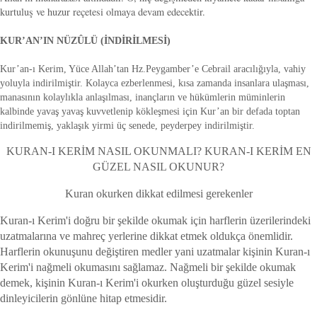
kurtuluş ve huzur reçetesi olmaya devam edecektir.
KUR’AN’IN NÜZÛLÜ (İNDİRİLMESİ)
Kur’an-ı Kerim, Yüce Allah’tan Hz.Peygamber’e Cebrail aracılığıyla, vahiy
yoluyla indirilmiştir. Kolayca ezberlenmesi, kısa zamanda insanlara ulaşması,
manasının kolaylıkla anlaşılması, inançların ve hükümlerin müminlerin
kalbinde yavaş yavaş kuvvetlenip kökleşmesi için Kur’an bir defada toptan
indirilmemiş, yaklaşık yirmi üç senede, peyderpey indirilmiştir.
KURAN-I KERİM NASIL OKUNMALI? KURAN-I KERİM EN
GÜZEL NASIL OKUNUR?
Kuran okurken dikkat edilmesi gerekenler
Kuran-ı Kerim'i doğru bir şekilde okumak için harflerin üzerilerindeki
uzatmalarına ve mahreç yerlerine dikkat etmek oldukça önemlidir.
Harflerin okunuşunu değiştiren medler yani uzatmalar kişinin Kuran-ı
Kerim'i nağmeli okumasını sağlamaz. Nağmeli bir şekilde okumak
demek, kişinin Kuran-ı Kerim'i okurken oluşturduğu güzel sesiyle
dinleyicilerin gönlüne hitap etmesidir.