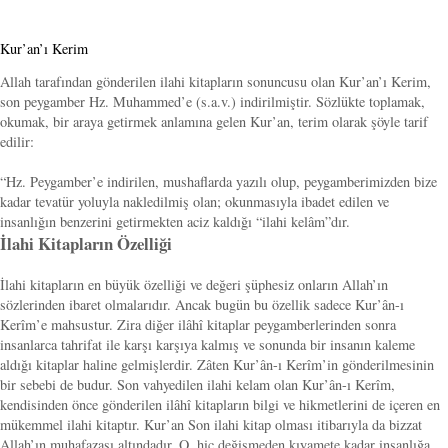
Kur’an’ı Kerim
Allah tarafından gönderilen ilahi kitapların sonuncusu olan Kur’an’ı Kerim,
son peygamber Hz. Muhammed’e (s.a.v.) indirilmiştir. Sözlükte toplamak,
okumak, bir araya getirmek anlamına gelen Kur’an, terim olarak şöyle tarif
edilir:
“Hz. Peygamber’e indirilen, mushaflarda yazılı olup, peygamberimizden bize
kadar tevatür yoluyla nakledilmiş olan; okunmasıyla ibadet edilen ve
insanlığın benzerini getirmekten aciz kaldığı “ilahi kelâm”dır.
İlahi Kitapların Özelliği
İlahi kitapların en büyük özelliği ve değeri şüphesiz onların Allah’ın
sözlerinden ibaret olmalarıdır. Ancak bugün bu özellik sadece Kur’ân-ı
Kerîm’e mahsustur. Zira diğer ilâhî kitaplar peygamberlerinden sonra
insanlarca tahrifat ile karşı karşıya kalmış ve sonunda bir insanın kaleme
aldığı kitaplar haline gelmişlerdir. Zâten Kur’ân-ı Kerîm’in gönderilmesinin
bir sebebi de budur. Son vahyedilen ilahi kelam olan Kur’ân-ı Kerîm,
kendisinden önce gönderilen ilâhî kitapların bilgi ve hikmetlerini de içeren en
mükemmel ilahi kitaptır. Kur’an Son ilahi kitap olması itibarıyla da bizzat
Allah’ın muhafazası altındadır. O, hiç değişmeden kıyamete kadar insanlığa