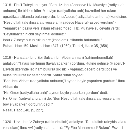
1318 - Ebu't-Tufeyl anlatiyor: "Ben Hz. Ibnu Abbas ve Hz. Muaviye (radiyallahu
anhuma) ile birlikte idim. Muaviye (radiyallahu anh) hazretleri her rukne
ugradikca istilamda bulunuyordu. Ibnu Abbas (radiyallahu anhuma) kendisine:
"Resulullah (aleyhissalatu vesselam) sadece Haceru'l-Esved veruknu'l-
Yemani'den baska yeri istilam etmezdi" dedi. Hz. Muaviye su cevabi verdi:
"Beytullah'tan hicbir sey ihmal edilmez."
Ibnu z-Zubeyr butun rukunlere (koselere) istilamda bulunurdu."
Buhari, Hacc 59; Muslim, Hacc 247, (1269); Tirmizi, Hacc 35, (858).
1319 - Hanzala (Ibnu Ebi Sufyan Ibni Abdirrahman) (rahimehumullah)
anlatiyor: "Tavus merhumu (tavafyaparken) gordum. Rukne gelince (Haceru'l-
Esved) uzerinde izdiham bulursa sikisiklik yapmaz, gecergiderdi; bos ve
musait bulursa uc sefer operdi. Sonra sunu soyledi:
"Ben Ibnu Abbas (radiyallahu anhuma)'i aynen boyle yaparken gordum." Ibnu
Abbas da:
"Hz. Omer (radiyallahu anh)'i aynen boyle yaparken gordum" dedi.
Hz. Omer (radiyallahu anh) de: "Ben Resulullah (aleyhissalatu vesselam)'i
boyle yaparken gordum". dedi."
Nesai, Hacc 148, (5, 227).
1320 - Urve Ibnu'z-Zubeyr (rahimehullah) anlatiyor: "Resulullah (aleyhissalatu
vesselam) Ibnu Avf (radiyallahu anh)'a:"Ey Ebu Muhammed! Ruknu'l-Esved'i