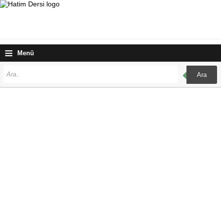
≡
Menü
Ara