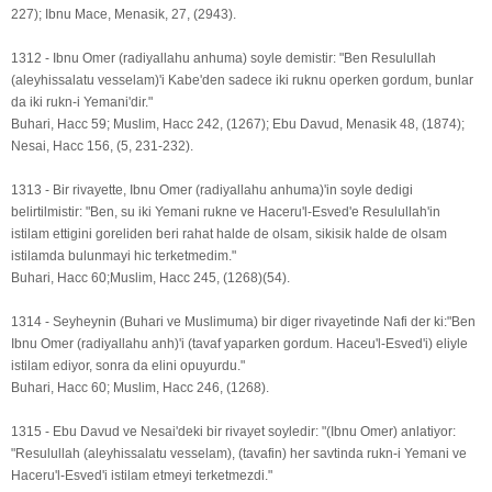
227); Ibnu Mace, Menasik, 27, (2943).
1312 - Ibnu Omer (radiyallahu anhuma) soyle demistir: "Ben Resulullah
(aleyhissalatu vesselam)'i Kabe'den sadece iki ruknu operken gordum, bunlar
da iki rukn-i Yemani'dir."
Buhari, Hacc 59; Muslim, Hacc 242, (1267); Ebu Davud, Menasik 48, (1874);
Nesai, Hacc 156, (5, 231-232).
1313 - Bir rivayette, Ibnu Omer (radiyallahu anhuma)'in soyle dedigi
belirtilmistir: "Ben, su iki Yemani rukne ve Haceru'l-Esved'e Resulullah'in
istilam ettigini goreliden beri rahat halde de olsam, sikisik halde de olsam
istilamda bulunmayi hic terketmedim."
Buhari, Hacc 60;Muslim, Hacc 245, (1268)(54).
1314 - Seyheynin (Buhari ve Muslimuma) bir diger rivayetinde Nafi der ki:"Ben
Ibnu Omer (radiyallahu anh)'i (tavaf yaparken gordum. Haceu'l-Esved'i) eliyle
istilam ediyor, sonra da elini opuyurdu."
Buhari, Hacc 60; Muslim, Hacc 246, (1268).
1315 - Ebu Davud ve Nesai'deki bir rivayet soyledir: "(Ibnu Omer) anlatiyor:
"Resulullah (aleyhissalatu vesselam), (tavafin) her savtinda rukn-i Yemani ve
Haceru'l-Esved'i istilam etmeyi terketmezdi."