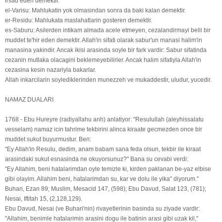
irsad eden demektir.
el-Varisu: Mahlukatin yok olmasindan sonra da baki kalan demektir.
er-Residu: Mahlukata maslahatlarin gosteren demektir.
es-Saburu: Asilerden intikam almada acele etmeyen, cezalandirmayi belli bir
muddet te'hir eden demektir. Allah'in sifati olarak sabur'un manasi halim'in
manasina yakindir. Ancak ikisi arasinda soyle bir fark vardir: Sabur sifatinda
cezanin mutlaka olacagini beklemeyebilirler. Ancak halim sifatiyla Allah'in
cezasina kesin nazariyla bakarlar.
Allah inkarcilarin soylediklerinden munezzeh ve mukaddestir, uludur, yucedir.
NAMAZ DUALARI
1768 - Ebu Hureyre (radiyallahu anh) anlatiyor: "Resulullah (aleyhissalatu
vesselam) namaz icin tahrime tekbirini alinca kiraate gecmezden once bir
muddet sukut buyurmustur. Ben:
"Ey Allah'in Resulu, dedim, anam babam sana feda olsun, tekbir ile kiraat
arasindaki sukut esnasinda ne okuyorsunuz?" Bana su cevabi verdi:
"Ey Allahim, beni hatalarimdan oyle temizle ki, kirden paklanan be-yaz elbise
gibi olayim. Allahim beni, hatalarimdan su, kar ve dolu ile yika" diyorum."
Buhari, Ezan 89; Muslim, Mesacid 147, (598); Ebu Davud, Salat 123, (781);
Nesai, Iftitah 15, (2,128,129).
Ebu Davud, Nesai (ve Buhari'nin) rivayetlerinin basinda su ziyade vardir:
"Allahim, benimle hatalarimin arasini dogu ile batinin arasi gibi uzak kil,"