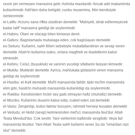
cevre yer vermeyen manasina gelir. Aslinda masdardir. Ancak adil makaminda
kullanilmistir. Adil'den daha beligdir, cunku musemma, fiilin kendisiyle
isimlenmistir.
el-Latifu: Arzunu sana rifkla ulastiran demektir. "Mahiyeti, idrak edilemeyecek
kadar latif" manasina geldigi de soylenmistir.
el-Habiru: Olani ve olacagi bilen kimseye denir.
el-Gafuru: Bagislamada mubalaga eden, cok bagislayan demektir.
es-Sekuru: Kullarini, salih fiilleri sebebiyle mukafatlandiran ve sevap veren
demektir. Allah'in kullarina sukru, onlara magfireti ve ibadetlerini kabul
etmesidir.
el-Kebiru: Cela1 (buyukluk) ve saninin yuceligi sifatlarini tasiyan kimsedir.
el-Mukitu: Muktedir demektir. Ayrica, mahlukata gidalarini veren manasina
geldigi de soylenmistir.
el-Hasibu: el-Kafi demektir. Muf'il manasinda faildir, tipki mu'lim manasinda
elim gibi, hasib'in muhasib manasinda kullanildigi da soylenmistir.
er-Rakibu: Kendisinden hicbir sey gaib olmayan hafiz (muhafiz) demektir.
el-Mucibu: Kullarinin duasini kabul edip, icabet eden zat demektir.
el-Vasiu: Zenginligi, butun fakrlar buruyen; rahmeti herseyi kusatan demektir.
el-Vedudu: el-Vedd (sevgi) kelimesinden mef'u1 manasinda feul'dur. Allah
Teala Mevdud'dur. Cok sevilir. Yani velilerinin kalbinde sevgilidir. Veya fail
manasinda feuldur. Yani Allah Teala salih kullarini sever, bu da "onlardan razi
olur" demektir.