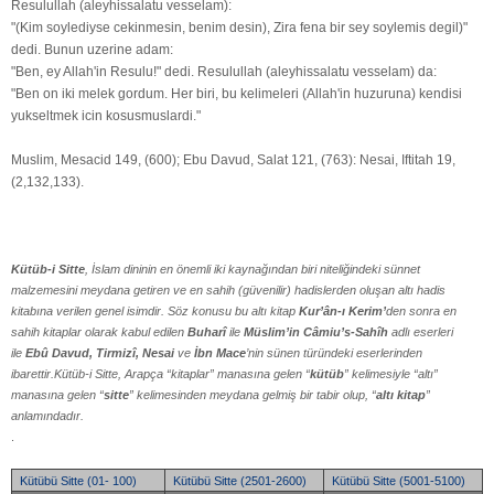
Resulullah (aleyhissalatu vesselam):
"(Kim soylediyse cekinmesin, benim desin), Zira fena bir sey soylemis degil)"
dedi. Bunun uzerine adam:
"Ben, ey Allah'in Resulu!" dedi. Resulullah (aleyhissalatu vesselam) da:
"Ben on iki melek gordum. Her biri, bu kelimeleri (Allah'in huzuruna) kendisi
yukseltmek icin kosusmuslardi."
Muslim, Mesacid 149, (600); Ebu Davud, Salat 121, (763): Nesai, Iftitah 19,
(2,132,133).
Kütüb-i Sitte
, İslam dininin en önemli iki kaynağından biri niteliğindeki sünnet
malzemesini meydana getiren ve en sahih (güvenilir) hadislerden oluşan altı hadis
kitabına verilen genel isimdir. Söz konusu bu altı kitap
Kur’ân-ı Kerim’
den sonra en
sahih kitaplar olarak kabul edilen
Buharî
ile
Müslim’in Câmiu’s-Sahîh
adlı eserleri
ile
Ebû Davud, Tirmizî, Nesai
ve
İbn Mace
’nin sünen türündeki eserlerinden
ibarettir.Kütüb-i Sitte, Arapça “kitaplar” manasına gelen “
kütüb
” kelimesiyle “altı”
manasına gelen “
sitte
” kelimesinden meydana gelmiş bir tabir olup, “
altı kitap
”
anlamındadır.
.
Kütübü Sitte (01- 100)
Kütübü Sitte (2501-2600)
Kütübü Sitte (5001-5100)