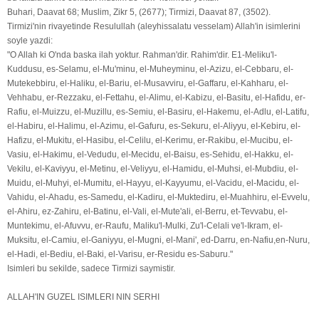
Buhari, Daavat 68; Muslim, Zikr 5, (2677); Tirmizi, Daavat 87, (3502).
Tirmizi'nin rivayetinde Resulullah (aleyhissalatu vesselam) Allah'in isimlerini
soyle yazdi:
"O Allah ki O'nda baska ilah yoktur. Rahman'dir. Rahim'dir. E1-Meliku'l-
Kuddusu, es-Selamu, el-Mu'minu, el-Muheyminu, el-Azizu, el-Cebbaru, el-
Mutekebbiru, el-Haliku, el-Bariu, el-Musavviru, el-Gaffaru, el-Kahharu, el-
Vehhabu, er-Rezzaku, el-Fettahu, el-Alimu, el-Kabizu, el-Basitu, el-Hafidu, er-
Rafiu, el-Muizzu, el-Muzillu, es-Semiu, el-Basiru, el-Hakemu, el-Adlu, el-Latifu,
el-Habiru, el-Halimu, el-Azimu, el-Gafuru, es-Sekuru, el-Aliyyu, eI-Kebiru, el-
Hafizu, el-Mukitu, el-Hasibu, el-Celilu, el-Kerimu, er-Rakibu, el-Mucibu, el-
Vasiu, el-Hakimu, el-Vedudu, el-Mecidu, el-Baisu, es-Sehidu, el-Hakku, el-
Vekilu, el-Kaviyyu, el-Metinu, el-Veliyyu, el-Hamidu, el-Muhsi, el-Mubdiu, el-
Muidu, el-Muhyi, el-Mumitu, el-Hayyu, el-Kayyumu, el-Vacidu, el-Macidu, el-
Vahidu, el-Ahadu, es-Samedu, el-Kadiru, el-Muktediru, el-Muahhiru, el-Evvelu,
el-Ahiru, ez-Zahiru, el-Batinu, el-Vali, el-Mute'ali, el-Berru, et-Tevvabu, el-
Muntekimu, el-Afuvvu, er-Raufu, Maliku'l-Mulki, Zu'l-Celali ve'l-Ikram, el-
Muksitu, el-Camiu, el-Ganiyyu, el-Mugni, el-Mani', ed-Darru, en-Nafiu,en-Nuru,
el-Hadi, el-Bediu, el-Baki, el-Varisu, er-Residu es-Saburu."
Isimleri bu sekilde, sadece Tirmizi saymistir.
ALLAH'IN GUZEL ISIMLERI NIN SERHI