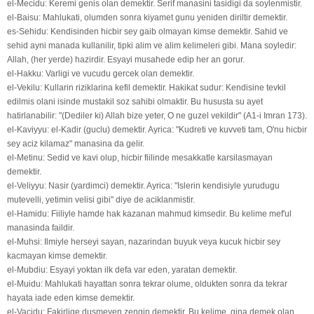
el-Mecidu: Keremi genis olan demektir. Serif manasini tasidigi da soylenmistir.
el-Baisu: Mahlukati, olumden sonra kiyamet gunu yeniden diriltir demektir.
es-Sehidu: Kendisinden hicbir sey gaib olmayan kimse demektir. Sahid ve
sehid ayni manada kullanilir, tipki alim ve alim kelimeleri gibi. Mana soyledir:
Allah, (her yerde) hazirdir. Esyayi musahede edip her an gorur.
el-Hakku: Varligi ve vucudu gercek olan demektir.
el-Vekilu: Kullarin riziklarina kefil demektir. Hakikat sudur: Kendisine tevkil
edilmis olani isinde mustakil soz sahibi olmaktir. Bu hususta su ayet
hatirlanabilir: "(Dediler ki) Allah bize yeter, O ne guzel vekildir" (A1-i Imran 173).
el-Kaviyyu: el-Kadir (guclu) demektir. Ayrica: "Kudreti ve kuvveti tam, O'nu hicbir
sey aciz kilamaz" manasina da gelir.
el-Metinu: Sedid ve kavi olup, hicbir fiilinde mesakkatle karsilasmayan
demektir.
el-Veliyyu: Nasir (yardimci) demektir. Ayrica: "Islerin kendisiyle yurudugu
mutevelli, yetimin velisi gibi" diye de aciklanmistir.
el-Hamidu: Fiiliyle hamde hak kazanan mahmud kimsedir. Bu kelime mef'ul
manasinda faildir.
el-Muhsi: Ilmiyle herseyi sayan, nazarindan buyuk veya kucuk hicbir sey
kacmayan kimse demektir.
el-Mubdiu: Esyayi yoktan ilk defa var eden, yaratan demektir.
el-Muidu: Mahlukati hayattan sonra tekrar olume, oldukten sonra da tekrar
hayata iade eden kimse demektir.
el-Vacidu: Fakirlige dusmeyen zengin demektir. Bu kelime, gina demek olan