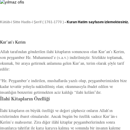
Kütüb-i Sitte Hadis-i Şerif ( 1761-1770 )
- Kuran Hatim sayfasını izlemektesiniz.
Kur’an’ı Kerim
Allah tarafından gönderilen ilahi kitapların sonuncusu olan Kur’an’ı Kerim,
son peygamber Hz. Muhammed’e (s.a.v.) indirilmiştir. Sözlükte toplamak,
okumak, bir araya getirmek anlamına gelen Kur’an, terim olarak şöyle tarif
edilir:
“Hz. Peygamber’e indirilen, mushaflarda yazılı olup, peygamberimizden bize
kadar tevatür yoluyla nakledilmiş olan; okunmasıyla ibadet edilen ve
insanlığın benzerini getirmekten aciz kaldığı “ilahi kelâm”dır.
İlahi Kitapların Özelliği
İlahi kitapların en büyük özelliği ve değeri şüphesiz onların Allah’ın
sözlerinden ibaret olmalarıdır. Ancak bugün bu özellik sadece Kur’ân-ı
Kerîm’e mahsustur. Zira diğer ilâhî kitaplar peygamberlerinden sonra
insanlarca tahrifat ile karşı karşıya kalmış ve sonunda bir insanın kaleme