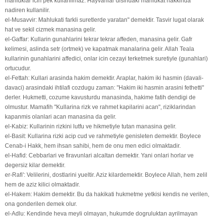
mahluklar icin pek kullanilmaz. Hayvanlar disindaki mahlukat hakkinda
nadiren kullanilir.
el-Musavvir: Mahlukati farkli suretlerde yaratan" demektir. Tasvir lugat olarak
hat ve sekil cizmek manasina gelir.
el-Gaffar: Kullarin gunahlarini tekrar tekrar affeden‚ manasina gelir. Gafr
kelimesi‚ aslinda setr (ortmek) ve kapatmak manalarina gelir. Allah Teala
kullarinin gunahlarini affedici‚ onlar icin cezayi terketmek suretiyle (gunahlari)
ortucudur.
el-Fettah: Kullari arasinda hakim demektir. Araplar, hakim iki hasmin (davali-
davaci) arasindaki ihtilafi cozdugu zaman: "Hakim iki hasmin arasini fethetti"
derler. Hukmetti, cozume kavusturdu manasinda, hakime fatih dendigi de
olmustur. Mamafih "Kullarina rizk ve rahmet kapilarini acan", riziklarindan
kapanmis olanlari acan manasina da gelir.
el-Kabiz: Kullarinin rizkini lutfu ve hikmetiyle tutan manasina gelir.
el-Basit: Kullarina rizki acip cud ve rahmetiyle genisleten demektir. Boylece
Cenab-i Hakk, hem ihsan sahibi, hem de onu men edici olmaktadir.
el-Hafid: Cebbarlari ve firavunlari alcaltan demektir. Yani onlari horlar ve
degersiz kilar demektir.
er-Rafi': Velilerini, dostlarini yueltir. Aziz kilardemektir. Boylece Allah, hem zelil
hem de aziz kilici olmaktadir.
el-Hakem: Hakim demektir. Bu da hakikati hukmetme yetkisi kendis ne verilen,
ona gonderilen demek olur.
el-Adlu: Kendinde heva meyli olmayan, hukumde dogruluktan ayrilmayan