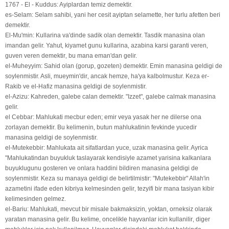
1767 - El - Kuddus: Ayiplardan temiz demektir.
es-Selam: Selam sahibi‚ yani her cesit ayiptan selamette‚ her turlu afetten beri
demektir.
El-Mu'min: Kullarina va'dinde sadik olan demektir. Tasdik manasina olan
imandan gelir. Yahut‚ kiyamet gunu kullarina‚ azabina karsi garanti veren‚
guven veren demektir‚ bu mana eman'dan gelir.
el-Muheyyim: Sahid olan (gorup, gozeten) demektir. Emin manasina geldigi de
soylenmistir. Asli‚ mueymin'dir‚ ancak hemze‚ ha'ya kalbolmustur. Keza er-
Rakib ve el-Hafiz manasina geldigi de soylenmistir.
el-Azizu: Kahreden‚ galebe calan demektir. "Izzet"‚ galebe calmak manasina
gelir.
el Cebbar: Mahlukati mecbur eden; emir veya yasak her ne dilerse ona
zorlayan demektir. Bu kelimenin‚ butun mahlukatinin fevkinde yucedir
manasina geldigi de soylenmistir.
el-Mutekebbir: Mahlukata ait sifatlardan yuce‚ uzak manasina gelir. Ayrica
"Mahlukatindan buyukluk taslayarak kendisiyle azamet yarisina kalkanlara
buyuklugunu gosteren ve onlara haddini bildiren manasina geldigi de
soylenmistir. Keza su manaya geldigi de belirtilmistir: "Mutekebbir" Allah'in
azametini ifade eden kibriya kelmesinden gelir‚ tezyifi bir mana tasiyan kibir
kelimesinden gelmez.
el-Bariu: Mahlukati‚ mevcut bir misale bakmaksizin‚ yoktan‚ orneksiz olarak
yaratan manasina gelir. Bu kelime‚ oncelikle hayvanlar icin kullanilir‚ diger