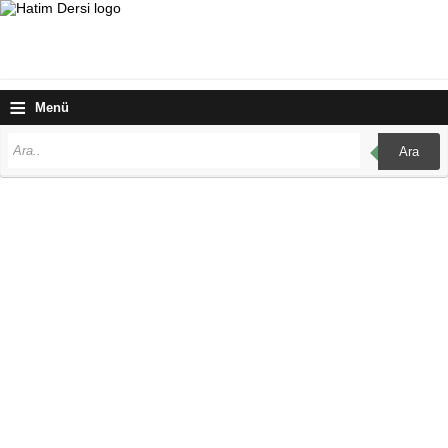
≡
Menü
Ara