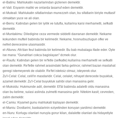
el-Batinu: Mahlukatin nazarlarindan gizlenen demektir.
el-Vali: Esyanin maliki ve onlarda tasarruf eden demektir.
el-Muteali: Mahlukatin sifatlarindan munezzeh olan, bu sifatlarin biriyle muttasif
olmaktan yuce ve ali olan.
el-Berru: Katindan gelen bir iyilik ve lutufla, kullarina karsi merhametli, sefkatli
demektir.
el-Muntakimu: Diledigine ceza vermede siddetli davranan demektir. Nekame
kokunden mufteil babinda bir kelimedir. Nekame, hosnudsuzlugun ofke ve
nefret derecesine ulasmasidir.
el-Afuvvu: Afv'dan feul babinda bir kelimedir. Bu bab mubalaga ifade eder. Oyle
ise mana: "Gunahlari cokca bagislayan" dcmek olur.
er-Raufu: Katindan gelen bir re'fetle (sefkatle) kullarina merhametli ve sefkatli
olan demektir. Re'fetle rahmet arasindaki farka gelince; rahmet bazan maslahat
geregi istemeyerek de olabilir. Re'fet isteksiz olmaz, isteyerek olur.
Zu'l-Celal: Celal, celil'in masdaridir. Celal, celalet, nihayet derecede buyukluk,
azamet demektir. Zu'l-Celal buyukluk sahibi olan manasina gelir.
el-Muksidu: Hukmunde adil, demektir. Ef'àl babinda adaletli oldu manasina
olan bu kelime, sulasi aslinda zulmetti manasina gelir. Nitekim kasit; cevreden,
zalim demektir.
el-Camiu: Kiyamet gunu mahlukati toplayan demektir.
el-Maniu: Dostlarini, baskalarinin eziyetinden koruyan yardimci demektir.
en-Nuru: Korlugu olanlari nuruyla gorur kilan, dalalette olanlari da hidayetiyle