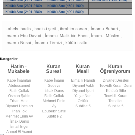
Kütübü Sitte (2301-2400)
Kütübü Sitte (4801-4900)
Kütübü Sitte (2401-2500)
Kütübü Sitte (4901-5000)
Labels: hadis , hadis-i şerif , ibrahim canan , İmam-ı Buhari ,
İmam-ı Ebu Davud , İmam-ı Malik bin Enes , İmam-ı Müslim ,
İmam-ı Nesai , İmam-ı Tirmizi , kütüb-i sitte
Kategoriler
Hatim -
Kuran
Kuran
Kuran
Mukabele
Suresi
Meali
Öğreniyorum
Kabe İmamları
Kabe İmamı
Elmalılı Hamdi
Diyanet Dersleri
Abdussamed
Sudeys
Diyanet Vakfı
Tecvidli Kuran Dersi
Fatih Çollak
İshak Danış
Diyanet İşleri
Kütübü Sitte
Osman Şahin
Fatih Çollak
Yaşar Nuri
Tecvidli Kuran
Erhan Mete
Mehmet Emin
Öztürk
Temelleri
Diyanet Hocaları
Ay
Subtitle 5
Subtitle 5
İlhan Tok
Ebubekir Satıri
Mehmet Emin Ay
Subtitle 2
İshak Danış
İsmail Biçer
Ahmet El Acemi