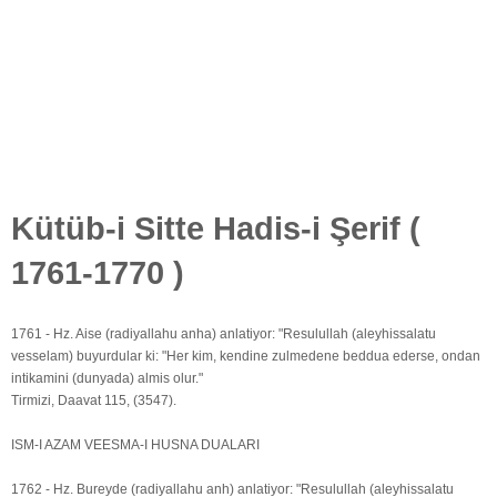
Kütüb-i Sitte Hadis-i Şerif (
1761-1770 )
1761 - Hz. Aise (radiyallahu anha) anlatiyor: "Resulullah (aleyhissalatu
vesselam) buyurdular ki: "Her kim, kendine zulmedene beddua ederse, ondan
intikamini (dunyada) almis olur."
Tirmizi, Daavat 115, (3547).
ISM-I AZAM VEESMA-I HUSNA DUALARI
1762 - Hz. Bureyde (radiyallahu anh) anlatiyor: "Resulullah (aleyhissalatu