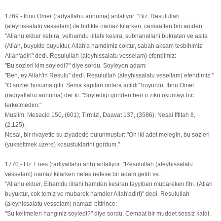
1769 - Ibnu Omer (radyallahu anhuma) anlatiyor: "Biz, Resulullah
(aleyhissalatu vesselam) ile birlikte namaz kilarken, cemaatten biri aniden:
"Allahu ekber kebira, velhamdu lillahi kesira, subhanallahi bukraten ve asila
(Allah, buyukte buyuktur, Allah'a hamdimiz coktur, sabah aksam tesbihimiz
Allah'adir!" dedi. Resulullah (aleyhissalatu vesselam) efendimiz:
"Bu sozleri kim soyledi?" diye sordu. Soyleyen adam:
"Ben, ey Allah'in Resulu" dedi. Resulullah (aleyhissalatu vesellam) efendimiz:"
"O sozler hosuma gitti. Sema kapilari onlara acildi" buyurdu. Ibnu Omer
(radiyallahu anhuma) der ki: "Soyledigi gunden beri o zikri okumayi hic
terketmedim."
Muslim, Mesacid 150, (601); Tirmizi, Daavat 137, (3586); Nesai Iftitah 8,
(2,125).
Nesai, bir rivayette su ziyadede bulunmustur: "On iki adet melegin, bu sozleri
(yukseltmek uzere) kosustuklarini gordum."
1770 - Hz. Enes (radiyallahu anh) anlatiyor: "Resulullah (aleyhissalatu
vesselam) namaz kilarken nefes nefese bir adam geldi ve:
"Allahu ekber, Elhamdu lillahi hamden kesiran tayyiben mubareken fihi. (Allah
buyuktur, cok temiz ve mubarek hamdler Allah'adir!)" dedi. Resulullah
(aleyhissalatu vesselam) namazi bitirince:
"Su kelimeleri hanginiz soyledi?" diye sordu. Cemaat bir muddet sessiz kaldi,