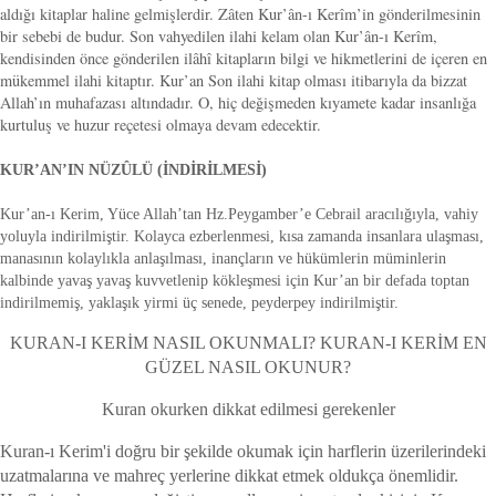
aldığı kitaplar haline gelmişlerdir. Zâten Kur’ân-ı Kerîm’in gönderilmesinin
bir sebebi de budur. Son vahyedilen ilahi kelam olan Kur’ân-ı Kerîm,
kendisinden önce gönderilen ilâhî kitapların bilgi ve hikmetlerini de içeren en
mükemmel ilahi kitaptır. Kur’an Son ilahi kitap olması itibarıyla da bizzat
Allah’ın muhafazası altındadır. O, hiç değişmeden kıyamete kadar insanlığa
kurtuluş ve huzur reçetesi olmaya devam edecektir.
KUR’AN’IN NÜZÛLÜ (İNDİRİLMESİ)
Kur’an-ı Kerim, Yüce Allah’tan Hz.Peygamber’e Cebrail aracılığıyla, vahiy
yoluyla indirilmiştir. Kolayca ezberlenmesi, kısa zamanda insanlara ulaşması,
manasının kolaylıkla anlaşılması, inançların ve hükümlerin müminlerin
kalbinde yavaş yavaş kuvvetlenip kökleşmesi için Kur’an bir defada toptan
indirilmemiş, yaklaşık yirmi üç senede, peyderpey indirilmiştir.
KURAN-I KERİM NASIL OKUNMALI? KURAN-I KERİM EN
GÜZEL NASIL OKUNUR?
Kuran okurken dikkat edilmesi gerekenler
Kuran-ı Kerim'i doğru bir şekilde okumak için harflerin üzerilerindeki
uzatmalarına ve mahreç yerlerine dikkat etmek oldukça önemlidir.