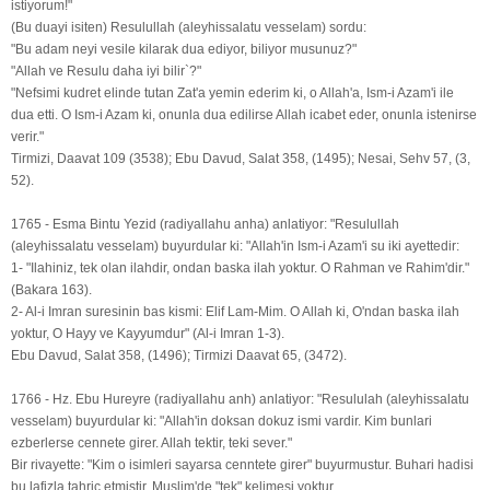
istiyorum!"
(Bu duayi isiten) Resulullah (aleyhissalatu vesselam) sordu:
"Bu adam neyi vesile kilarak dua ediyor, biliyor musunuz?"
"Allah ve Resulu daha iyi bilir`?"
"Nefsimi kudret elinde tutan Zat'a yemin ederim ki, o Allah'a, Ism-i Azam'i ile
dua etti. O Ism-i Azam ki, onunla dua edilirse Allah icabet eder, onunla istenirse
verir."
Tirmizi, Daavat 109 (3538); Ebu Davud, Salat 358, (1495); Nesai, Sehv 57, (3,
52).
1765 - Esma Bintu Yezid (radiyallahu anha) anlatiyor: "Resulullah
(aleyhissalatu vesselam) buyurdular ki: "Allah'in Ism-i Azam'i su iki ayettedir:
1- "Ilahiniz, tek olan ilahdir, ondan baska ilah yoktur. O Rahman ve Rahim'dir."
(Bakara 163).
2- Al-i Imran suresinin bas kismi: Elif Lam-Mim. O Allah ki, O'ndan baska ilah
yoktur, O Hayy ve Kayyumdur" (Al-i Imran 1-3).
Ebu Davud, Salat 358, (1496); Tirmizi Daavat 65, (3472).
1766 - Hz. Ebu Hureyre (radiyallahu anh) anlatiyor: "Resululah (aleyhissalatu
vesselam) buyurdular ki: "Allah'in doksan dokuz ismi vardir. Kim bunlari
ezberlerse cennete girer. Allah tektir, teki sever."
Bir rivayette: "Kim o isimleri sayarsa cenntete girer" buyurmustur. Buhari hadisi
bu lafizla tahric etmistir. Muslim'de "tek" kelimesi yoktur.