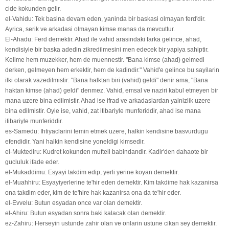
cide kokunden gelir.
el-Vahidu: Tek basina devam eden, yaninda bir baskasi olmayan ferd'dir.
Ayrica, serik ve arkadasi olmayan kimse manas da mevcuttur.
El-Ahadu: Ferd demektir. Ahad ile vahid arasindaki farka gelince, ahad,
kendisiyle bir baska adedin zikredilmesini men edecek bir yapiya sahiptir.
Kelime hem muzekker, hem de muennestir. "Bana kimse (ahad) gelmedi
derken, gelmeyen hem erkektir, hem de kadindir." Vahid'e gelince bu sayilarin
ilki olarak vazedilmistir: "Bana halktan biri (vahid) geldi" denir ama, "Bana
haktan kimse (ahad) geldi" denmez. Vahid, emsal ve naziri kabul etmeyen bir
mana uzere bina edilmistir. Ahad ise ifrad ve arkadaslardan yalnizlik uzere
bina edilmistir. Oyle ise, vahid, zat itibariyle munferiddir, ahad ise mana
itibariyle munferiddir.
es-Samedu: Ihtiyaclarini temin etmek uzere, halkin kendisine basvurdugu
efendidir. Yani halkin kendisine yoneldigi kimsedir.
el-Muktediru: Kudret kokunden mufteil babindandir. Kadir'den dahaote bir
gucluluk ifade eder.
el-Mukaddimu: Esyayi takdim edip, yerli yerine koyan demektir.
el-Muahhiru: Esyayiyerlerine te'hir eden demektir. Kim takdime hak kazanirsa
ona takdim eder, kim de te'hire hak kazanirsa ona da te'hir eder.
el-Evvelu: Butun esyadan once var olan demektir.
el-Ahiru: Butun esyadan sonra baki kalacak olan demektir.
ez-Zahiru: Herseyin ustunde zahir olan ve onlarin ustune cikan sey demektir.