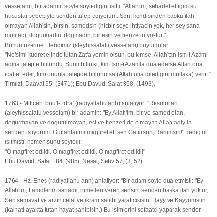
vesselam), bir adamin soyle soyledigini isitti: "Allah'im, sehadet ettigim su
hususlar sebebiyle senden talep ediyorum: Sen, kendisinden baska ilah
olmayan Allah'sin, birsin, samedsin (hicbir seye ihtiyacin yok, her sey sana
muhtac), dogurmadin, dogmadin, bir esin ve benzerin yoktur."
Bunun uzerine Efendimiz (aleyhissalatu vesselam) buyurdular:
"Nefsimi kudret elinde tutan Zat'a yemin olsun, bu kimse, Allah'tan Ism-i Azàmi
adina talepte bulundu. Sunu bilin ki, kim Ism-i Azamla dua ederse Allah ona
icabet eder, kim onunla talepde bulunursa (Allah ona diledigini mutlaka) verir. "
Tirmizi, Daavat 65, (3471); Ebu Davud, Salat 358, (1493).
1763 - Mihcen Ibnu'l-Edra' (radiyallahu anh) anlatiyor: "Resulullah
(aleyhissalatu vesselam) bir adamin: "Ey Allah'im, bir ve samed olan,
dogurmayan ve dogurulmayan, esi ve benzeri de olmayan Allah adiy-la
senden istiyorum. Gunahlarimi magfiret et, sen Gafursun, Rahimsin!" dedigini
isitmisti, hemen sunu soyledi:
"O magfiret edildi. O magfiret edildi. O magfiret edildi!"
Ebu Davud, Salat 184, (985); Nesai, Sehv 57, (3, 52).
1764 - Hz. Enes (radiyallahu anh) anlatiyor: "Bir adam soyle dua etmisti: "Ey
Allah'im, hamdlerim sanadir, nimetleri veren sensin, senden baska ilah yoktur,
Sen semavat ve arzin celal ve ikram sahibi yaraticisisin, Hayy ve Kayyumsun
(kainati ayakta tutan hayat sahibisin.) Bu isimlerini sefaatci yaparak senden