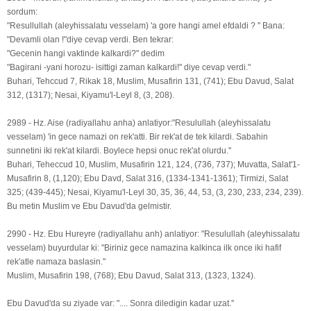
sordum:
"Resullullah (aleyhissalatu vesselam) 'a gore hangi amel efdaldi ? '' Bana:
"Devamli olan !"diye cevap verdi. Ben tekrar:
"Gecenin hangi vaktinde kalkardi?" dedim
"Bagirani -yani horozu- isittigi zaman kalkardi!" diye cevap verdi."
Buhari, Tehccud 7, Rikak 18, Muslim, Musafirin 131, (741); Ebu Davud, Salat
312, (1317); Nesai, Kiyamu'l-Leyl 8, (3, 208).
2989 - Hz. Aise (radiyallahu anha) anlatiyor:"Resulullah (aleyhissalatu
vesselam) 'in gece namazi on rek'atti. Bir rek'at de tek kilardi. Sabahin
sunnetini iki rek'at kilardi. Boylece hepsi onuc rek'at olurdu.''
Buhari, Teheccud 10, Muslim, Musafirin 121, 124, (736, 737); Muvatta, Salat'1-
Musafirin 8, (1,120); Ebu Davd, Salat 316, (1334-1341-1361); Tirmizi, Salat
325; (439-445); Nesai, Kiyamu'l-Leyl 30, 35, 36, 44, 53, (3, 230, 233, 234, 239).
Bu metin Muslim ve Ebu Davud'da gelmistir.
2990 - Hz. Ebu Hureyre (radiyallahu anh) anlatiyor: "Resulullah (aleyhissalatu
vesselam) buyurdular ki: "Biriniz gece namazina kalkinca ilk once iki hafif
rek'atle namaza baslasin."
Muslim, Musafirin 198, (768); Ebu Davud, Salat 313, (1323, 1324).
Ebu Davud'da su ziyade var: ".... Sonra diledigin kadar uzat.''