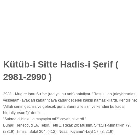
Kütüb-i Sitte Hadis-i Şerif (
2981-2990 )
2981 - Mugire Ibnu Su 'be (radiyallhu anh) anlatiyor: "Resulullah (aleyhissalatu
vesselam) ayaklari kabarincaya kadar geceleri kalkip namaz kilardi. Kendisine:
"Allah senin gecmis ve gelecek gunahlarini affetti (niye kendini bu kadar
hirpaliyorsun?)'' denildi. .
"Sukredici bir kul olmayayim mi?" cevabini verdi."
Buhari, Teheccud 16, Tefsir, Feth 1, Rikak 20; Muslim, Sifatu'1-Munafikin 79,
(2819); Tirmizi, Salat 304, (412); Nesai, Kiyamu'l-Leyl 17, (3, 219).