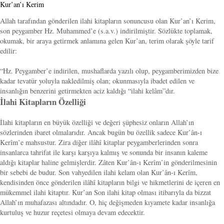
Kur’an’ı Kerim
Allah tarafından gönderilen ilahi kitapların sonuncusu olan Kur’an’ı Kerim,
son peygamber Hz. Muhammed’e (s.a.v.) indirilmiştir. Sözlükte toplamak,
okumak, bir araya getirmek anlamına gelen Kur’an, terim olarak şöyle tarif
edilir:
“Hz. Peygamber’e indirilen, mushaflarda yazılı olup, peygamberimizden bize
kadar tevatür yoluyla nakledilmiş olan; okunmasıyla ibadet edilen ve
insanlığın benzerini getirmekten aciz kaldığı “ilahi kelâm”dır.
İlahi Kitapların Özelliği
İlahi kitapların en büyük özelliği ve değeri şüphesiz onların Allah’ın
sözlerinden ibaret olmalarıdır. Ancak bugün bu özellik sadece Kur’ân-ı
Kerîm’e mahsustur. Zira diğer ilâhî kitaplar peygamberlerinden sonra
insanlarca tahrifat ile karşı karşıya kalmış ve sonunda bir insanın kaleme
aldığı kitaplar haline gelmişlerdir. Zâten Kur’ân-ı Kerîm’in gönderilmesinin
bir sebebi de budur. Son vahyedilen ilahi kelam olan Kur’ân-ı Kerîm,
kendisinden önce gönderilen ilâhî kitapların bilgi ve hikmetlerini de içeren en
mükemmel ilahi kitaptır. Kur’an Son ilahi kitap olması itibarıyla da bizzat
Allah’ın muhafazası altındadır. O, hiç değişmeden kıyamete kadar insanlığa
kurtuluş ve huzur reçetesi olmaya devam edecektir.