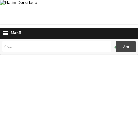
≡
Menü
Ara