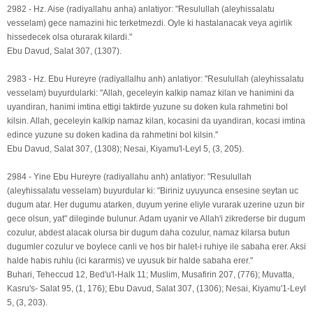
2982 - Hz. Aise (radiyallahu anha) anlatiyor: "Resulullah (aleyhissalatu
vesselam) gece namazini hic terketmezdi. Oyle ki hastalanacak veya agirlik
hissedecek olsa oturarak kilardi."
Ebu Davud, Salat 307, (1307).
2983 - Hz. Ebu Hureyre (radiyallalhu anh) anlatiyor: "Resulullah (aleyhissalatu
vesselam) buyurdularki: "Allah, geceleyin kalkip namaz kilan ve hanimini da
uyandiran, hanimi imtina ettigi taktirde yuzune su doken kula rahmetini bol
kilsin. Allah, geceleyin kalkip namaz kilan, kocasini da uyandiran, kocasi imtina
edince yuzune su doken kadina da rahmetini bol kilsin.''
Ebu Davud, Salat 307, (1308); Nesai, Kiyamu'l-Leyl 5, (3, 205).
2984 - Yine Ebu Hureyre (radiyallahu anh) anlatiyor: "Resulullah
(aleyhissalatu vesselam) buyurdular ki: "Biriniz uyuyunca ensesine seytan uc
dugum atar. Her dugumu atarken, duyum yerine eliyle vurarak uzerine uzun bir
gece olsun, yat" dileginde bulunur. Adam uyanir ve Allah'i zikrederse bir dugum
cozulur, abdest alacak olursa bir dugum daha cozulur, namaz kilarsa butun
dugumler cozulur ve boylece canli ve hos bir halet-i ruhiye ile sabaha erer. Aksi
halde habis ruhlu (ici kararmis) ve uyusuk bir halde sabaha erer."
Buhari, Teheccud 12, Bed'u'l-Halk 11; Muslim, Musafirin 207, (776); Muvatta,
Kasru's- Salat 95, (1, 176); Ebu Davud, Salat 307, (1306); Nesai, Kiyamu'1-Leyl
5, (3, 203).