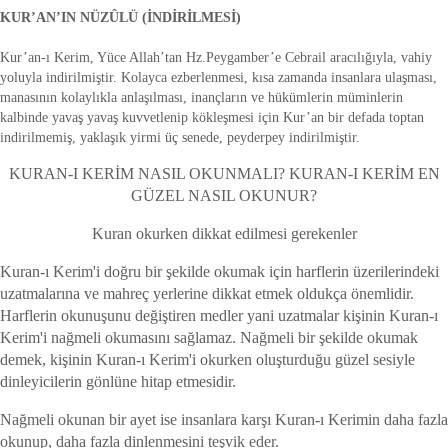
KUR’AN’IN NÜZÛLÜ (İNDİRİLMESİ)
Kur’an-ı Kerim, Yüce Allah’tan Hz.Peygamber’e Cebrail aracılığıyla, vahiy
yoluyla indirilmiştir. Kolayca ezberlenmesi, kısa zamanda insanlara ulaşması,
manasının kolaylıkla anlaşılması, inançların ve hükümlerin müminlerin
kalbinde yavaş yavaş kuvvetlenip kökleşmesi için Kur’an bir defada toptan
indirilmemiş, yaklaşık yirmi üç senede, peyderpey indirilmiştir.
KURAN-I KERİM NASIL OKUNMALI? KURAN-I KERİM EN
GÜZEL NASIL OKUNUR?
Kuran okurken dikkat edilmesi gerekenler
Kuran-ı Kerim'i doğru bir şekilde okumak için harflerin üzerilerindeki
uzatmalarına ve mahreç yerlerine dikkat etmek oldukça önemlidir.
Harflerin okunuşunu değiştiren medler yani uzatmalar kişinin Kuran-ı
Kerim'i nağmeli okumasını sağlamaz. Nağmeli bir şekilde okumak
demek, kişinin Kuran-ı Kerim'i okurken oluşturduğu güzel sesiyle
dinleyicilerin gönlüne hitap etmesidir.
Nağmeli okunan bir ayet ise insanlara karşı Kuran-ı Kerimin daha fazla
okunup, daha fazla dinlenmesini teşvik eder.