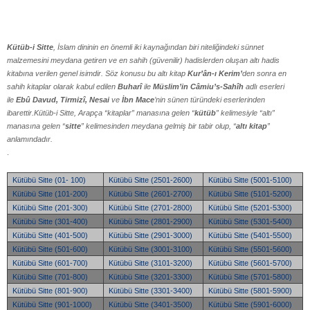
Kütüb-i Sitte
, İslam dininin en önemli iki kaynağından biri niteliğindeki sünnet
malzemesini meydana getiren ve en sahih (güvenilir) hadislerden oluşan altı hadis
kitabına verilen genel isimdir. Söz konusu bu altı kitap
Kur’ân-ı Kerim’
den sonra en
sahih kitaplar olarak kabul edilen
Buharî
ile
Müslim’in Câmiu’s-Sahîh
adlı eserleri
ile
Ebû Davud, Tirmizî, Nesai
ve
İbn Mace
’nin sünen türündeki eserlerinden
ibarettir.Kütüb-i Sitte, Arapça “kitaplar” manasına gelen “
kütüb
” kelimesiyle “altı”
manasına gelen “
sitte
” kelimesinden meydana gelmiş bir tabir olup, “
altı kitap
”
anlamındadır.
.
Kütübü Sitte (01- 100)
Kütübü Sitte (2501-2600)
Kütübü Sitte (5001-5100)
Kütübü Sitte (101-200)
Kütübü Sitte (2601-2700)
Kütübü Sitte (5101-5200)
Kütübü Sitte (201-300)
Kütübü Sitte (2701-2800)
Kütübü Sitte (5201-5300)
Kütübü Sitte (301-400)
Kütübü Sitte (2801-2900)
Kütübü Sitte (5301-5400)
Kütübü Sitte (401-500)
Kütübü Sitte (2901-3000)
Kütübü Sitte (5401-5500)
Kütübü Sitte (501-600)
Kütübü Sitte (3001-3100)
Kütübü Sitte (5501-5600)
Kütübü Sitte (601-700)
Kütübü Sitte (3101-3200)
Kütübü Sitte (5601-5700)
Kütübü Sitte (701-800)
Kütübü Sitte (3201-3300)
Kütübü Sitte (5701-5800)
Kütübü Sitte (801-900)
Kütübü Sitte (3301-3400)
Kütübü Sitte (5801-5900)
Kütübü Sitte (901-1000)
Kütübü Sitte (3401-3500)
Kütübü Sitte (5901-6000)