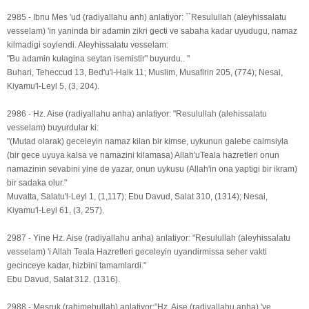
2985 - Ibnu Mes 'ud (radiyallahu anh) anlatiyor: ``Resulullah (aleyhissalatu
vesselam) 'in yaninda bir adamin zikri gecti ve sabaha kadar uyudugu, namaz
kilmadigi soylendi. Aleyhissalatu vesselam:
"Bu adamin kulagina seytan isemistir" buyurdu.. ''
Buhari, Teheccud 13, Bed'u'l-Halk 11; Muslim, Musafirin 205, (774); Nesai,
Kiyamu'l-Leyl 5, (3, 204).
2986 - Hz. Aise (radiyallahu anha) anlatiyor: "Resulullah (alehissalatu
vesselam) buyurdular ki:
"(Mutad olarak) geceleyin namaz kilan bir kimse, uykunun galebe calmsiyla
(bir gece uyuya kalsa ve namazini kilamasa) Allah'uTeala hazretleri onun
namazinin sevabini yine de yazar, onun uykusu (Allah'in ona yaptigi bir ikram)
bir sadaka olur."
Muvatta, Salatu'l-Leyl 1, (1,117); Ebu Davud, Salat 310, (1314); Nesai,
Kiyamu'l-Leyl 61, (3, 257).
2987 - Yine Hz. Aise (radiyallahu anha) anlatiyor: "Resulullah (aleyhissalatu
vesselam) 'i Allah Teala Hazretleri geceleyin uyandirmissa seher vakti
gecinceye kadar, hizbini tamamlardi."
Ebu Davud, Salat 312. (1316).
2988 - Mesruk (rahimehullah) anlatiyor:"Hz. Aise (radiyallahu anha) 'ye