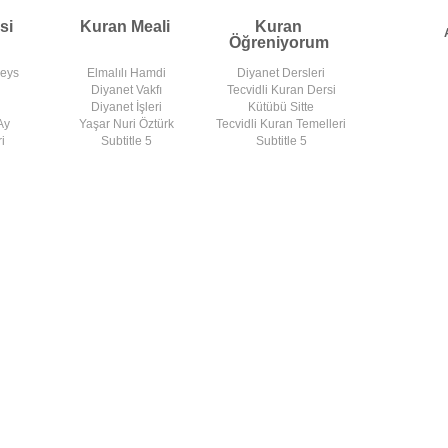
si
Kuran Meali
Kuran
Öğreniyorum
deys
Elmalılı Hamdi
Diyanet Dersleri
Diyanet Vakfı
Tecvidli Kuran Dersi
Diyanet İşleri
Kütübü Sitte
Ay
Yaşar Nuri Öztürk
Tecvidli Kuran Temelleri
i
Subtitle 5
Subtitle 5