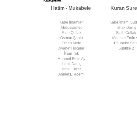
Kategoriler
Hatim - Mukabele
Kuran Sure
Kabe İmamları
Kabe İmamı Su
Abdussamed
İshak Danış
Fatih Çollak
Fatih Çollak
Osman Şahin
Mehmet Emin 
Erhan Mete
Ebubekir Satır
Diyanet Hocaları
Subtitle 2
İlhan Tok
Mehmet Emin Ay
İshak Danış
İsmail Biçer
Ahmet El Acemi