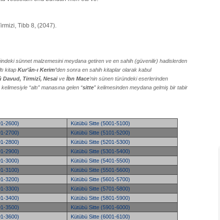
rmizi, Tibb 8, (2047).
eliğindeki sünnet malzemesini meydana getiren ve en sahih (güvenilir) hadislerden
tı kitap
Kur’ân-ı Kerim’
den sonra en sahih kitaplar olarak kabul
 Davud, Tirmizî, Nesai
ve
İbn Mace
’nin sünen türündeki eserlerinden
” kelimesiyle “altı” manasına gelen “
sitte
” kelimesinden meydana gelmiş bir tabir
01-2600)
Kütübü Sitte (5001-5100)
01-2700)
Kütübü Sitte (5101-5200)
01-2800)
Kütübü Sitte (5201-5300)
01-2900)
Kütübü Sitte (5301-5400)
01-3000)
Kütübü Sitte (5401-5500)
01-3100)
Kütübü Sitte (5501-5600)
01-3200)
Kütübü Sitte (5601-5700)
01-3300)
Kütübü Sitte (5701-5800)
01-3400)
Kütübü Sitte (5801-5900)
01-3500)
Kütübü Sitte (5901-6000)
01-3600)
Kütübü Sitte (6001-6100)