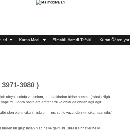
leri
Kuran Meali
Elmalılı Hamdi Tefsiri
Kuran Öğreniyor
( 3971-3980 )
llah aleyhissalatu vesselam, aile halkindan birine humma (rahatsizligi)
apilirdi. Sonra hastalara emrederdi ve onlar da ondan agir agir
inden elemi cikarir, tipki birinizin, su ile yuzunden kiri cikarmasi gibi."
sinden bir grup insan Medine'ye gelmisti. Burasi sihhatlerine iyi