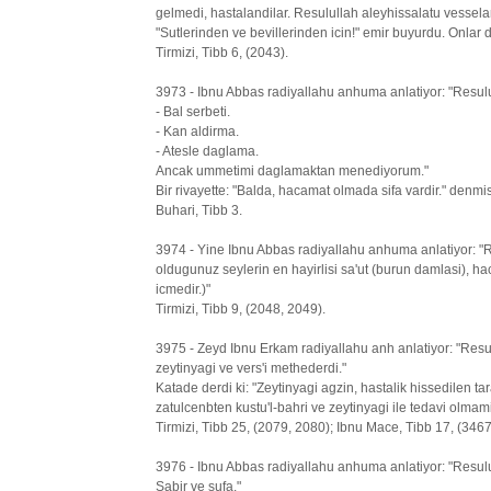
gelmedi, hastalandilar. Resulullah aleyhissalatu vessel
"Sutlerinden ve bevillerinden icin!" emir buyurdu. Onlar da i
Tirmizi, Tibb 6, (2043).
3973 - Ibnu Abbas radiyallahu anhuma anlatiyor: "Resulu
- Bal serbeti.
- Kan aldirma.
- Atesle daglama.
Ancak ummetimi daglamaktan menediyorum."
Bir rivayette: "Balda, hacamat olmada sifa vardir." denmist
Buhari, Tibb 3.
3974 - Yine Ibnu Abbas radiyallahu anhuma anlatiyor: "R
oldugunuz seylerin en hayirlisi sa'ut (burun damlasi), 
icmedir.)"
Tirmizi, Tibb 9, (2048, 2049).
3975 - Zeyd Ibnu Erkam radiyallahu anh anlatiyor: "Resu
zeytinyagi ve vers'i methederdi."
Katade derdi ki: "Zeytinyagi agzin, hastalik hissedilen tar
zatulcenbten kustu'l-bahri ve zeytinyagi ile tedavi olmam
Tirmizi, Tibb 25, (2079, 2080); Ibnu Mace, Tibb 17, (3467
3976 - Ibnu Abbas radiyallahu anhuma anlatiyor: "Resulul
Sabir ve sufa."