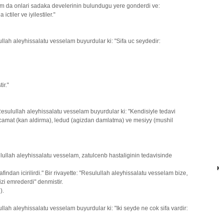
am da onlari sadaka develerinin bulundugu yere gonderdi ve:
ctiler ve iyilestiler."
llah aleyhissalatu vesselam buyurdular ki: "Sifa uc seydedir:
ir."
esulullah aleyhissalatu vesselam buyurdular ki: "Kendisiyle tedavi
hacamat (kan aldirma), ledud (agizdan damlatma) ve mesiyy (mushil
lullah aleyhissalatu vesselam, zatulcenb hastaliginin tedavisinde
afindan icirilirdi." Bir rivayette: "Resulullah aleyhissalatu vesselam bize,
izi emrederdi" denmistir.
).
lah aleyhissalatu vesselam buyurdular ki: "Iki seyde ne cok sifa vardir: