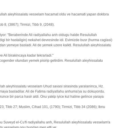
lullah aleyhissalatu vesselam hacamat oldu ve hacamati yapan doktora
 8, (3867); Tirmizi, Tibb 9, (2048).
yor: "Beraberinde Ali radiyallahu anh oldugu halde Resulullah
digi bir hastaligin) nekahet devresinde idi. Evimizde busr (hurma caglasi)
ondan yemeye basladi. Ali de yemek uzere kalkti. Resulullah aleyhissalatu
e Ali birakincaya kadar tekrarladi."
ogender otundan yemek pisirip getirdim. Resulullah aleyhissalatu
ullah aleyhissalatu vesselam Uhud savasi sirasinda yaralaninca, Hz.
maya basladilar. Ali de Fatima radiyallahu anhuma'ya su dokuyordu.
runce bir parca hasir aldi. Onu yakip iyice kul haline gelince yaraya
3, Tibb 27; Muslim, Cihad 101, (1790); Tirmizi, Tibb 34 (2086); Ibnu
bnu Suveyd el-Cu'fi radiyallahu anh, Resulullah aleyhissalatu vesselam'a
latu vesselam onu bundan men etti ve: