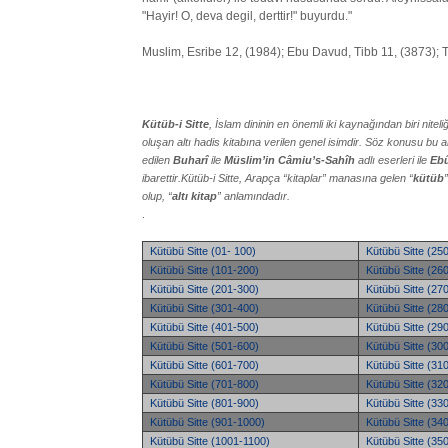
"Hayir! O, deva degil, derttir!" buyurdu."
Muslim, Esribe 12, (1984); Ebu Davud, Tibb 11, (3873); Ti
Kütüb-i Sitte
, İslam dininin en önemli iki kaynağından biri nit
oluşan altı hadis kitabına verilen genel isimdir. Söz konusu bu al
edilen
Buharî
ile
Müslim’in Câmiu’s-Sahîh
adlı eserleri ile
Ebû
ibarettir.Kütüb-i Sitte, Arapça “kitaplar” manasına gelen “
kütüb
olup, “
altı kitap
” anlamındadır.
.
Kütübü Sitte (01- 100)
Kütübü Sitte (25
Kütübü Sitte (101-200)
Kütübü Sitte (26
Kütübü Sitte (201-300)
Kütübü Sitte (27
Kütübü Sitte (301-400)
Kütübü Sitte (28
Kütübü Sitte (401-500)
Kütübü Sitte (29
Kütübü Sitte (501-600)
Kütübü Sitte (30
Kütübü Sitte (601-700)
Kütübü Sitte (31
Kütübü Sitte (701-800)
Kütübü Sitte (32
Kütübü Sitte (801-900)
Kütübü Sitte (33
Kütübü Sitte (901-1000)
Kütübü Sitte (34
Kütübü Sitte (1001-1100)
Kütübü Sitte (35