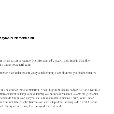
sayfasını izlemektesiniz.
’an’ı Kerim, son peygamber Hz. Muhammed’e (s.a.v.) indirilmiştir. Sözlükte
 olarak şöyle tarif edilir:
mizden bize kadar tevatür yoluyla nakledilmiş olan; okunmasıyla ibadet edilen ve
ah’ın sözlerinden ibaret olmalarıdır. Ancak bugün bu özellik sadece Kur’ân-ı Kerîm’e
larca tahrifat ile karşı karşıya kalmış ve sonunda bir insanın kaleme aldığı kitaplar
r sebebi de budur. Son vahyedilen ilahi kelam olan Kur’ân-ı Kerîm, kendisinden
 mükemmel ilahi kitaptır. Kur’an Son ilahi kitap olması itibarıyla da bizzat Allah’ın
a kurtuluş ve huzur reçetesi olmaya devam edecektir.