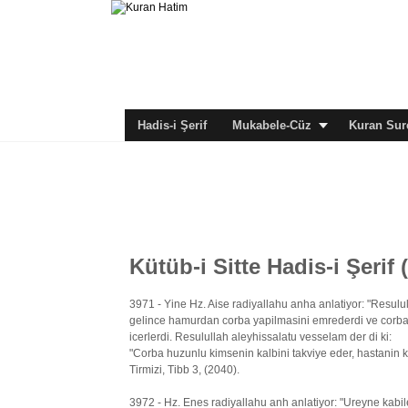
Hadis-i Şerif
Mukabele-Cüz
Kuran Sure
Kütüb-i Sitte Hadis-i Şerif 
3971 - Yine Hz. Aise radiyallahu anha anlatiyor: "Resulu
gelince hamurdan corba yapilmasini emrederdi ve corba y
icerlerdi. Resulullah aleyhissalatu vesselam der di ki:
"Corba huzunlu kimsenin kalbini takviye eder, hastanin kalb
Tirmizi, Tibb 3, (2040).
3972 - Hz. Enes radiyallahu anh anlatiyor: "Ureyne kabile