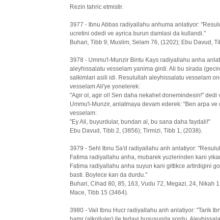
Rezin tahric etmistir.
3977 - Ibnu Abbas radiyallahu anhuma anlatiyor: "Resu
ucretini odedi ve ayrica burun damlasi da kullandi."
Buhari, Tibb 9; Muslim, Selam 76, (1202); Ebu Davud, Tibb
3978 - Ummu'l-Munzir Bintu Kays radiyallahu anha anlati
aleyhissalatu vesselam yanima girdi. Ali bu sirada (gecir
salkimlari asili idi. Resulullah aleyhissalatu vesselam 
vesselam Ali'ye yonelerek:
"Agir ol, agir ol! Sen daha nekahet donemindesin!" dedi v
Ummu'l-Munzir, anlatmaya devam ederek: "Ben arpa ve c
vesselam:
"Ey Ali, buyurdular, bundan al, bu sana daha faydali!"
Ebu Davud, Tibb 2, (3856); Tirmizi, Tibb 1, (2038).
3979 - Sehl Ibnu Sa'd radiyallahu anh anlatiyor: "Resul
Fatima radiyallahu anha, mubarek yuzlerinden kani yika
Fatima radiyallahu anha suyun kani gittikce artirdigini go
basti. Boylece kan da durdu."
Buhari, Cihad 80, 85, 163, Vudu 72, Megazi, 24, Nikah 12
Mace, Tibb 15 (3464).
3980 - Vail Ibnu Hucr radiyallahu anh anlatiyor: "Tarik I
hamr (alkolluler) ile tedavi hususunda sordu. Aleyhissa