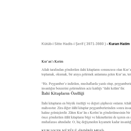
Kütüb-i Sitte Hadis-i Şerif ( 3971-3980 )
- Kuran Hatim 
Kur’an’ı Kerim
Allah tarafından gönderilen ilahi kitapların sonuncusu olan Kur
toplamak, okumak, bir araya getirmek anlamına gelen Kur’an, terim
“Hz. Peygamber’e indirilen, mushaflarda yazılı olup, peygamberi
insanlığın benzerini getirmekten aciz kaldığı “ilahi kelâm”dır.
İlahi Kitapların Özelliği
İlahi kitapların en büyük özelliği ve değeri şüphesiz onların All
mahsustur. Zira diğer ilâhî kitaplar peygamberlerinden sonra insan
haline gelmişlerdir. Zâten Kur’ân-ı Kerîm’in gönderilmesinin bi
önce gönderilen ilâhî kitapların bilgi ve hikmetlerini de içeren en
muhafazası altındadır. O, hiç değişmeden kıyamete kadar insanlığ