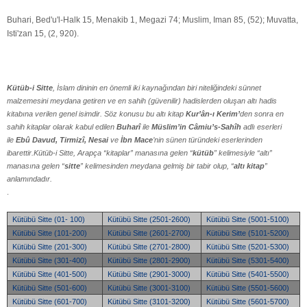
Buhari, Bed'u'l-Halk 15, Menakib 1, Megazi 74; Muslim, Iman 85, (52); Muvatta,
Isti'zan 15, (2, 920).
Kütüb-i Sitte
, İslam dininin en önemli iki kaynağından biri niteliğindeki sünnet
malzemesini meydana getiren ve en sahih (güvenilir) hadislerden oluşan altı hadis
kitabına verilen genel isimdir. Söz konusu bu altı kitap
Kur’ân-ı Kerim’
den sonra en
sahih kitaplar olarak kabul edilen
Buharî
ile
Müslim’in Câmiu’s-Sahîh
adlı eserleri
ile
Ebû Davud, Tirmizî, Nesai
ve
İbn Mace
’nin sünen türündeki eserlerinden
ibarettir.Kütüb-i Sitte, Arapça “kitaplar” manasına gelen “
kütüb
” kelimesiyle “altı”
manasına gelen “
sitte
” kelimesinden meydana gelmiş bir tabir olup, “
altı kitap
”
anlamındadır.
.
Kütübü Sitte (01- 100)
Kütübü Sitte (2501-2600)
Kütübü Sitte (5001-5100)
Kütübü Sitte (101-200)
Kütübü Sitte (2601-2700)
Kütübü Sitte (5101-5200)
Kütübü Sitte (201-300)
Kütübü Sitte (2701-2800)
Kütübü Sitte (5201-5300)
Kütübü Sitte (301-400)
Kütübü Sitte (2801-2900)
Kütübü Sitte (5301-5400)
Kütübü Sitte (401-500)
Kütübü Sitte (2901-3000)
Kütübü Sitte (5401-5500)
Kütübü Sitte (501-600)
Kütübü Sitte (3001-3100)
Kütübü Sitte (5501-5600)
Kütübü Sitte (601-700)
Kütübü Sitte (3101-3200)
Kütübü Sitte (5601-5700)