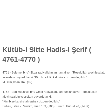
Kütüb-i Sitte Hadis-i Şerif (
4761-4770 )
4761 - Seleme Ibnu'l-Ekva' radiyallahu anh anlatiyor: "Resulullah aleyhissalatu
vesselam buyurdular ki: "Kim bize kilic kaldirirsa bizden degildir."
Muslim, Iman 162, (99).
4762 - Ebu Musa ve Ibnu Omer radiyallahu anhum anlatiyor: "Resulullah
aleyhissalatu vesselam buyurdular ki:
"Kim bize karsi silah tasirsa bizden degildir."
Buhari, Fiten 7; Muslim, Iman 163, (100); Tirmizi, Hudud 26, (1459).