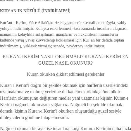
KUR’AN’IN NÜZÛLÜ (İNDİRİLMESİ)
Kur’an-ı Kerim, Yüce Allah’tan Hz.Peygamber’e Cebrail aracılığıyla, vahiy
yoluyla indirilmiştir. Kolayca ezberlenmesi, kısa zamanda insanlara ulaşması,
manasının kolaylıkla anlaşılması, inançların ve hükümlerin müminlerin
kalbinde yavaş yavaş kuvvetlenip kökleşmesi için Kur’an bir defada toptan
indirilmemiş, yaklaşık yirmi üç senede, peyderpey indirilmiştir.
KURAN-I KERİM NASIL OKUNMALI? KURAN-I KERİM EN
GÜZEL NASIL OKUNUR?
Kuran okurken dikkat edilmesi gerekenler
Kuran-ı Kerim'i doğru bir şekilde okumak için harflerin üzerilerindeki
uzatmalarına ve mahreç yerlerine dikkat etmek oldukça önemlidir.
Harflerin okunuşunu değiştiren medler yani uzatmalar kişinin Kuran-ı
Kerim'i nağmeli okumasını sağlamaz. Nağmeli bir şekilde okumak
demek, kişinin Kuran-ı Kerim'i okurken oluşturduğu güzel sesiyle
dinleyicilerin gönlüne hitap etmesidir.
Nağmeli okunan bir ayet ise insanlara karşı Kuran-ı Kerimin daha fazla