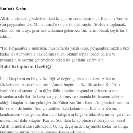
Kur’an’ı Kerim
Allah tarafından gönderilen ilahi kitapların sonuncusu olan Kur’an’ı Kerim,
son peygamber Hz. Muhammed’e (s.a.v.) indirilmiştir. Sözlükte toplamak,
okumak, bir araya getirmek anlamına gelen Kur’an, terim olarak şöyle tarif
edilir:
“Hz. Peygamber’e indirilen, mushaflarda yazılı olup, peygamberimizden bize
kadar tevatür yoluyla nakledilmiş olan; okunmasıyla ibadet edilen ve
insanlığın benzerini getirmekten aciz kaldığı “ilahi kelâm”dır.
İlahi Kitapların Özelliği
İlahi kitapların en büyük özelliği ve değeri şüphesiz onların Allah’ın
sözlerinden ibaret olmalarıdır. Ancak bugün bu özellik sadece Kur’ân-ı
Kerîm’e mahsustur. Zira diğer ilâhî kitaplar peygamberlerinden sonra
insanlarca tahrifat ile karşı karşıya kalmış ve sonunda bir insanın kaleme
aldığı kitaplar haline gelmişlerdir. Zâten Kur’ân-ı Kerîm’in gönderilmesinin
bir sebebi de budur. Son vahyedilen ilahi kelam olan Kur’ân-ı Kerîm,
kendisinden önce gönderilen ilâhî kitapların bilgi ve hikmetlerini de içeren en
mükemmel ilahi kitaptır. Kur’an Son ilahi kitap olması itibarıyla da bizzat
Allah’ın muhafazası altındadır. O, hiç değişmeden kıyamete kadar insanlığa
kurtuluş ve huzur reçetesi olmaya devam edecektir.