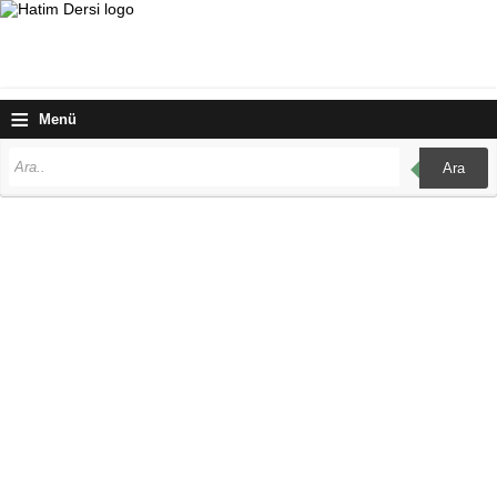
≡
Menü
Ara