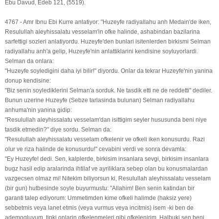
Ebu Davud, Edeb 121, (5519).
4767 - Amr Ibnu Ebi Kurre anlatiyor: "Huzeyfe radiyallahu anh Medain'de iken,
Resulullah aleyhissalatu vesselam'in ofke halinde, ashabindan bazilarina
sarfettigi sozleri anlatiyordu. Huzeyfe'den bunlari isitenlerden birkismi Selman
radiyallahu anh'a gelip, Huzeyfe'nin anlattiklarini kendisine soyluyorlardi.
Selman da onlara:
"Huzeyfe soyledigini daha iyi bilir!" diyordu. Onlar da tekrar Huzeyfe'nin yanina
donup kendisine:
"Biz senin soylediklerini Selman'a sorduk. Ne tasdik etti ne de reddetti" dediler.
Bunun uzerine Huzeyfe (Sebze tarlasinda bulunan) Selman radiyallahu
anhuma'nin yanina gidip:
"Resulullah aleyhissalatu vesselam'dan isittigim seyler hususunda beni niye
tasdik etmedin?" diye sordu. Selman da:
"Resulullah aleyhissalatu vesselam ofkelenir ve ofkeli iken konusurdu. Razi
olur ve riza halinde de konusurdu!" cevabini verdi ve sonra devamla:
"Ey Huzeyfe! dedi. Sen, kalplerde, birkisim insanlara sevgi, birkisim insanlara
bugz hasil edip aralarinda ihtilaf ve ayriliklara sebep olan bu konusmalardan
vazgecsen olmaz mi! Nitekim biliyorsun ki, Resulullah aleyhissalatu vesselam
(bir gun) hutbesinde soyle buyurmustu: "Allahim! Ben senin katindan bir
garanti talep ediyorum: Ummetimden kime ofkeli halimde (haksiz yere)
sebbetmis veya lanet etmis (veya vurmus veya incitmis) isem -ki ben de
ademogluyum, tipki onlarin ofkelenmeleri gibi ofkelenirim. Halbuki sen beni