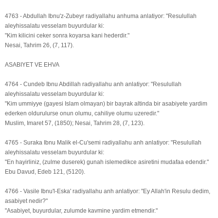
4763 - Abdullah Ibnu'z-Zubeyr radiyallahu anhuma anlatiyor: "Resulullah
aleyhissalatu vesselam buyurdular ki:
"Kim kilicini ceker sonra koyarsa kani hederdir."
Nesai, Tahrim 26, (7, 117).
ASABIYET VE EHVA
4764 - Cundeb Ibnu Abdillah radiyallahu anh anlatiyor: "Resulullah
aleyhissalatu vesselam buyurdular ki:
"Kim ummiyye (gayesi Islam olmayan) bir bayrak altinda bir asabiyete yardim
ederken oldurulurse onun olumu, cahiliye olumu uzeredir."
Muslim, Imaret 57, (1850); Nesai, Tahrim 28, (7, 123).
4765 - Suraka Ibnu Malik el-Cu'semi radiyallahu anh anlatiyor: "Resulullah
aleyhissalatu vesselam buyurdular ki:
"En hayirliniz, (zulme duserek) gunah islemedikce asiretini mudafaa edendir."
Ebu Davud, Edeb 121, (5120).
4766 - Vasile Ibnu'l-Eska' radiyallahu anh anlatiyor: "Ey Allah'in Resulu dedim,
asabiyet nedir?"
"Asabiyet, buyurdular, zulumde kavmine yardim etmendir."