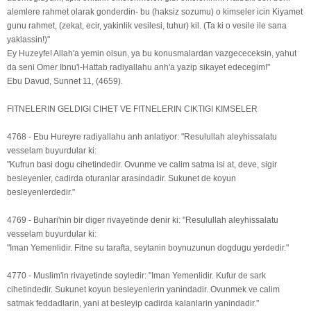
alemlere rahmet olarak gonderdin- bu (haksiz sozumu) o kimseler icin Kiyamet
gunu rahmet, (zekat, ecir, yakinlik vesilesi, tuhur) kil. (Ta ki o vesile ile sana
yaklassin!)"
Ey Huzeyfe! Allah'a yemin olsun, ya bu konusmalardan vazgececeksin, yahut
da seni Omer Ibnu'l-Hattab radiyallahu anh'a yazip sikayet edecegim!"
Ebu Davud, Sunnet 11, (4659).
FITNELERIN GELDIGI CIHET VE FITNELERIN CIKTIGI KIMSELER
4768 - Ebu Hureyre radiyallahu anh anlatiyor: "Resulullah aleyhissalatu
vesselam buyurdular ki:
"Kufrun basi dogu cihetindedir. Ovunme ve calim satma isi at, deve, sigir
besleyenler, cadirda oturanlar arasindadir. Sukunet de koyun
besleyenlerdedir."
4769 - Buhari'nin bir diger rivayetinde denir ki: "Resulullah aleyhissalatu
vesselam buyurdular ki:
"Iman Yemenlidir. Fitne su tarafta, seytanin boynuzunun dogdugu yerdedir."
4770 - Muslim'in rivayetinde soyledir: "Iman Yemenlidir. Kufur de sark
cihetindedir. Sukunet koyun besleyenlerin yanindadir. Ovunmek ve calim
satmak feddadlarin, yani at besleyip cadirda kalanlarin yanindadir."