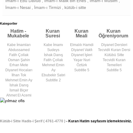
İmam-ı Ebu Davud , İmam-ı Malik bin Enes , İmam-ı Müslim ,
İmam-ı Nesai , İmam-ı Tirmizi , kütüb-i sitte
Kategoriler
Hatim -
Kuran
Kuran
Kuran
Mukabele
Suresi
Meali
Öğreniyorum
Kabe İmamları
Kabe İmamı
Elmalılı Hamdi
Diyanet Dersleri
Abdussamed
Sudeys
Diyanet Vakfı
Tecvidli Kuran Dersi
Fatih Çollak
İshak Danış
Diyanet İşleri
Kütübü Sitte
Osman Şahin
Fatih Çollak
Yaşar Nuri
Tecvidli Kuran
Erhan Mete
Mehmet Emin
Öztürk
Temelleri
Diyanet Hocaları
Ay
Subtitle 5
Subtitle 5
İlhan Tok
Ebubekir Satıri
Mehmet Emin Ay
Subtitle 2
İshak Danış
İsmail Biçer
Ahmet El Acemi
Kütüb-i Sitte Hadis-i Şerif ( 4761-4770 )
- Kuran Hatim sayfasını izlemektesiniz.