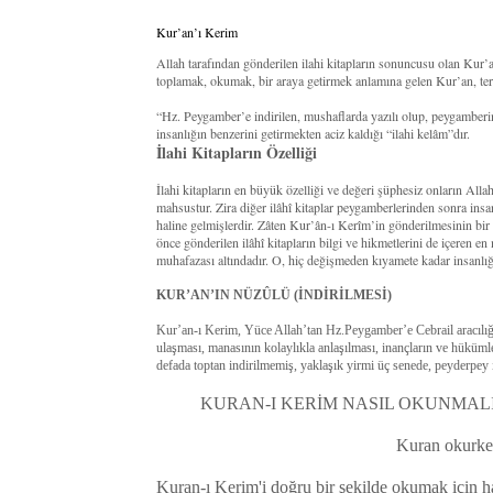
Kur’an’ı Kerim
Allah tarafından gönderilen ilahi kitapların sonuncusu olan Kur
toplamak, okumak, bir araya getirmek anlamına gelen Kur’an, terim
“Hz. Peygamber’e indirilen, mushaflarda yazılı olup, peygamberi
insanlığın benzerini getirmekten aciz kaldığı “ilahi kelâm”dır.
İlahi Kitapların Özelliği
İlahi kitapların en büyük özelliği ve değeri şüphesiz onların All
mahsustur. Zira diğer ilâhî kitaplar peygamberlerinden sonra insan
haline gelmişlerdir. Zâten Kur’ân-ı Kerîm’in gönderilmesinin bi
önce gönderilen ilâhî kitapların bilgi ve hikmetlerini de içeren en
muhafazası altındadır. O, hiç değişmeden kıyamete kadar insanlığ
KUR’AN’IN NÜZÛLÜ (İNDİRİLMESİ)
Kur’an-ı Kerim, Yüce Allah’tan Hz.Peygamber’e Cebrail aracılığıy
ulaşması, manasının kolaylıkla anlaşılması, inançların ve hüküm
defada toptan indirilmemiş, yaklaşık yirmi üç senede, peyderpey i
KURAN-I KERİM NASIL OKUNMALI
Kuran okurken
Kuran-ı Kerim'i doğru bir şekilde okumak için ha