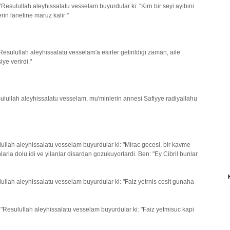
"Resulullah aleyhissalatu vesselam buyurdular ki: "Kirn bir seyi ayibini
in lanetine maruz kalir:"
esulullah aleyhissalatu vesselam'a esirler getirildigi zaman, aile
iye verirdi."
sulullah aleyhissalatu vesselam, mu'minlerin annesi Safiyye radiyallahu
ullah aleyhissalatu vesselam buyurdular ki: "Mirac gecesi, bir kavme
ilanlarla dolu idi ve yilanlar disardan gozukuyorlardi. Ben: "Ey Cibril bunlar
ullah aleyhissalatu vesselam buyurdular ki: "Faiz yetrnis cesit gunaha
 "Resulullah aleyhissalatu vesselam buyurdular ki: "Faiz yetmisuc kapi