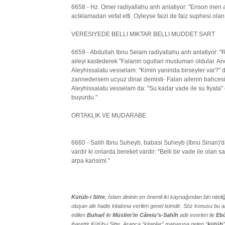
6658 - Hz. Omer radiyallahu anh anlatiyor: "Enson inen ay
aciklamadan vefat etti. Oyleyse faizi de faiz suphesi ola
VERESIYEDE BELLI MIKTAR BELLI MUDDET SART
6659 - Abdullah Ibnu Selam radiyallahu anh anlatiyor: "
aileyi kastederek "Falanin ogullari musluman oldular. An
Aleyhissalatu vesselam: "Kimin yaninda birseyler var?" d
zannedersem ucyuz dinar demisti- Falan ailenin bahcesin
Aleyhissalatu vesselam da: "Su kadar vade ile su fiyata"
buyurdu."
ORTAKLIK VE MUDARABE
6660 - Salih Ibnu Suheyb, babasi Suheyb (Ibnu Sinan)'da
vardir ki onlarda bereket vardir: "Belli bir vade ile olan s
arpa karisimi."
Kütüb-i Sitte
, İslam dininin en önemli iki kaynağından biri nit
oluşan altı hadis kitabına verilen genel isimdir. Söz konusu bu al
edilen
Buharî
ile
Müslim’in Câmiu’s-Sahîh
adlı eserleri ile
Ebû
ibarettir.Kütüb-i Sitte, Arapça “kitaplar” manasına gelen “
kütüb