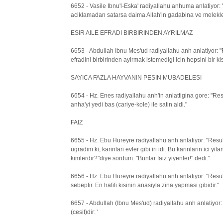
6652 - Vasile Ibnu'l-Eska' radiyallahu anhuma anlatiyor: 
aciklamadan satarsa daima Allah'in gadabina ve melekler
ESIR AILE EFRADI BIRBIRINDEN AYRILMAZ
6653 - Abdullah Ibnu Mes'ud radiyallahu anh anlatiyor: "R
efradini birbirinden ayirmak istemedigi icin hepsini bir kis
SAYICA FAZLA HAYVANIN PESIN MUBADELESI
6654 - Hz. Enes radiyallahu anh'in anlattigina gore: "Re
anha'yi yedi bas (cariye-kole) ile satin aldi."
FAIZ
6655 - Hz. Ebu Hureyre radiyallahu anh anlatiyor: "Resul
ugradim ki, karinlari evler gibi iri idi. Bu karinlarin ici y
kimlerdir?"diye sordum. "Bunlar faiz yiyenler!" dedi."
6656 - Hz. Ebu Hureyre radiyallahu anh anlatiyor: "Resul
sebeptir. En hafifi kisinin anasiyla zina yapmasi gibidir."
6657 - Abdullah (Ibnu Mes'ud) radiyallahu anh anlatiyor:
(cesit)dir: '