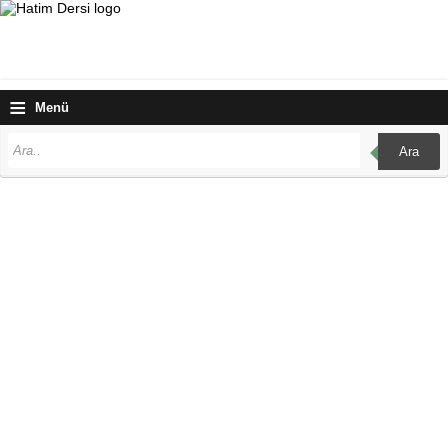
≡
Menü
Ara