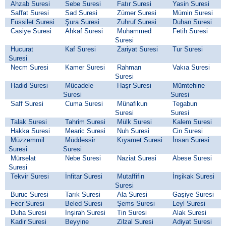
Ahzab Suresi
Sebe Suresi
Fatır Suresi
Yasin Suresi
Saffat Suresi
Sad Suresi
Zümer Suresi
Mümin Suresi
Fussilet Suresi
Şura Suresi
Zuhruf Suresi
Duhan Suresi
Casiye Suresi
Ahkaf Suresi
Muhammed
Fetih Suresi
Suresi
Hucurat
Kaf Suresi
Zariyat Suresi
Tur Suresi
Suresi
Necm Suresi
Kamer Suresi
Rahman
Vakıa Suresi
Suresi
Hadid Suresi
Mücadele
Haşr Suresi
Mümtehine
Suresi
Suresi
Saff Suresi
Cuma Suresi
Münafikun
Tegabun
Suresi
Suresi
Talak Suresi
Tahrim Suresi
Mülk Suresi
Kalem Suresi
Hakka Suresi
Mearic Suresi
Nuh Suresi
Cin Suresi
Müzzemmil
Müddessir
Kıyamet Suresi
İnsan Suresi
Suresi
Suresi
Mürselat
Nebe Suresi
Naziat Suresi
Abese Suresi
Suresi
Tekvir Suresi
İnfitar Suresi
Mutaffifin
İnşikak Suresi
Suresi
Buruc Suresi
Tarık Suresi
Ala Suresi
Gaşiye Suresi
Fecr Suresi
Beled Suresi
Şems Suresi
Leyl Suresi
Duha Suresi
İnşirah Suresi
Tin Suresi
Alak Suresi
Kadir Suresi
Beyyine
Zilzal Suresi
Adiyat Suresi