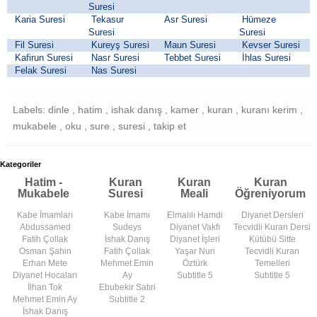
Suresi
Karia Suresi
Tekasur
Asr Suresi
Hümeze
Suresi
Suresi
Fil Suresi
Kureyş Suresi
Maun Suresi
Kevser Suresi
Kafirun Suresi
Nasr Suresi
Tebbet Suresi
İhlas Suresi
Felak Suresi
Nas Suresi
Labels: dinle , hatim , ishak danış , kamer , kuran , kuranı kerim ,
mukabele , oku , sure , suresi , takip et
Kategoriler
Hatim -
Kuran
Kuran
Kuran
Mukabele
Suresi
Meali
Öğreniyorum
Kabe İmamları
Kabe İmamı
Elmalılı Hamdi
Diyanet Dersleri
Abdussamed
Sudeys
Diyanet Vakfı
Tecvidli Kuran Dersi
Fatih Çollak
İshak Danış
Diyanet İşleri
Kütübü Sitte
Osman Şahin
Fatih Çollak
Yaşar Nuri
Tecvidli Kuran
Erhan Mete
Mehmet Emin
Öztürk
Temelleri
Diyanet Hocaları
Ay
Subtitle 5
Subtitle 5
İlhan Tok
Ebubekir Satıri
Mehmet Emin Ay
Subtitle 2
İshak Danış