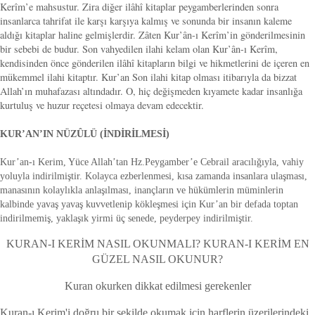
Kerîm’e mahsustur. Zira diğer ilâhî kitaplar peygamberlerinden sonra
insanlarca tahrifat ile karşı karşıya kalmış ve sonunda bir insanın kaleme
aldığı kitaplar haline gelmişlerdir. Zâten Kur’ân-ı Kerîm’in gönderilmesinin
bir sebebi de budur. Son vahyedilen ilahi kelam olan Kur’ân-ı Kerîm,
kendisinden önce gönderilen ilâhî kitapların bilgi ve hikmetlerini de içeren en
mükemmel ilahi kitaptır. Kur’an Son ilahi kitap olması itibarıyla da bizzat
Allah’ın muhafazası altındadır. O, hiç değişmeden kıyamete kadar insanlığa
kurtuluş ve huzur reçetesi olmaya devam edecektir.
KUR’AN’IN NÜZÛLÜ (İNDİRİLMESİ)
Kur’an-ı Kerim, Yüce Allah’tan Hz.Peygamber’e Cebrail aracılığıyla, vahiy
yoluyla indirilmiştir. Kolayca ezberlenmesi, kısa zamanda insanlara ulaşması,
manasının kolaylıkla anlaşılması, inançların ve hükümlerin müminlerin
kalbinde yavaş yavaş kuvvetlenip kökleşmesi için Kur’an bir defada toptan
indirilmemiş, yaklaşık yirmi üç senede, peyderpey indirilmiştir.
KURAN-I KERİM NASIL OKUNMALI? KURAN-I KERİM EN
GÜZEL NASIL OKUNUR?
Kuran okurken dikkat edilmesi gerekenler
Kuran-ı Kerim'i doğru bir şekilde okumak için harflerin üzerilerindeki