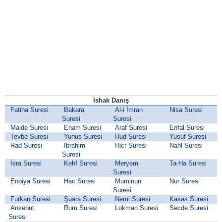
İshak Danış
Fatiha Suresi
Bakara
Al-i İmran
Nisa Suresi
Suresi
Suresi
Maide Suresi
Enam Suresi
Araf Suresi
Enfal Suresi
Tevbe Suresi
Yunus Suresi
Hud Suresi
Yusuf Suresi
Rad Suresi
İbrahim
Hicr Suresi
Nahl Suresi
Suresi
İsra Suresi
Kehf Suresi
Meryem
Ta-Ha Suresi
Suresi
Enbiya Suresi
Hac Suresi
Muminun
Nur Suresi
Suresi
Furkan Suresi
Şuara Suresi
Neml Suresi
Kasas Suresi
Ankebut
Rum Suresi
Lokman Suresi
Secde Suresi
Suresi