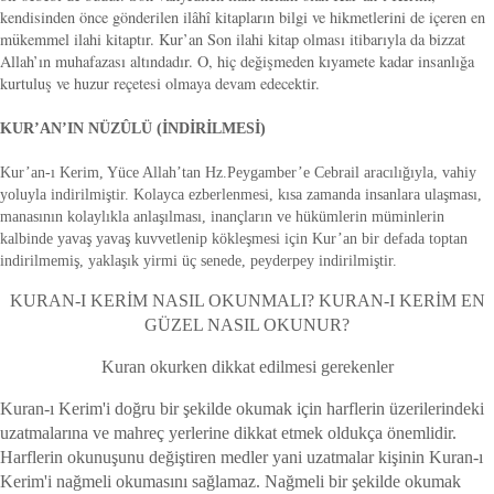
kendisinden önce gönderilen ilâhî kitapların bilgi ve hikmetlerini de içeren en
mükemmel ilahi kitaptır. Kur’an Son ilahi kitap olması itibarıyla da bizzat
Allah’ın muhafazası altındadır. O, hiç değişmeden kıyamete kadar insanlığa
kurtuluş ve huzur reçetesi olmaya devam edecektir.
KUR’AN’IN NÜZÛLÜ (İNDİRİLMESİ)
Kur’an-ı Kerim, Yüce Allah’tan Hz.Peygamber’e Cebrail aracılığıyla, vahiy
yoluyla indirilmiştir. Kolayca ezberlenmesi, kısa zamanda insanlara ulaşması,
manasının kolaylıkla anlaşılması, inançların ve hükümlerin müminlerin
kalbinde yavaş yavaş kuvvetlenip kökleşmesi için Kur’an bir defada toptan
indirilmemiş, yaklaşık yirmi üç senede, peyderpey indirilmiştir.
KURAN-I KERİM NASIL OKUNMALI? KURAN-I KERİM EN
GÜZEL NASIL OKUNUR?
Kuran okurken dikkat edilmesi gerekenler
Kuran-ı Kerim'i doğru bir şekilde okumak için harflerin üzerilerindeki
uzatmalarına ve mahreç yerlerine dikkat etmek oldukça önemlidir.
Harflerin okunuşunu değiştiren medler yani uzatmalar kişinin Kuran-ı
Kerim'i nağmeli okumasını sağlamaz. Nağmeli bir şekilde okumak