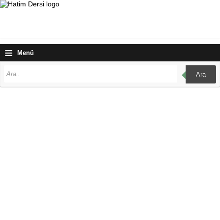
≡
Menü
Ara