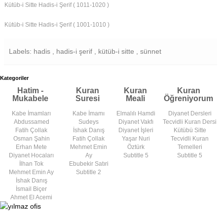
Kütüb-i Sitte Hadis-i Şerif ( 1011-1020 )
Kütüb-i Sitte Hadis-i Şerif ( 1001-1010 )
Labels: hadis , hadis-i şerif , kütüb-i sitte , sünnet
Kategoriler
Hatim -
Kuran
Kuran
Kuran
Mukabele
Suresi
Meali
Öğreniyorum
Kabe İmamları
Kabe İmamı
Elmalılı Hamdi
Diyanet Dersleri
Abdussamed
Sudeys
Diyanet Vakfı
Tecvidli Kuran Dersi
Fatih Çollak
İshak Danış
Diyanet İşleri
Kütübü Sitte
Osman Şahin
Fatih Çollak
Yaşar Nuri
Tecvidli Kuran
Erhan Mete
Mehmet Emin
Öztürk
Temelleri
Diyanet Hocaları
Ay
Subtitle 5
Subtitle 5
İlhan Tok
Ebubekir Satıri
Mehmet Emin Ay
Subtitle 2
İshak Danış
İsmail Biçer
Ahmet El Acemi