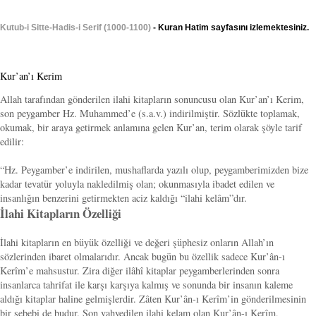
Kutub-i Sitte-Hadis-i Serif (1000-1100)
- Kuran Hatim sayfasını izlemektesiniz.
Kur’an’ı Kerim
Allah tarafından gönderilen ilahi kitapların sonuncusu olan Kur’an’ı Kerim,
son peygamber Hz. Muhammed’e (s.a.v.) indirilmiştir. Sözlükte toplamak,
okumak, bir araya getirmek anlamına gelen Kur’an, terim olarak şöyle tarif
edilir:
“Hz. Peygamber’e indirilen, mushaflarda yazılı olup, peygamberimizden bize
kadar tevatür yoluyla nakledilmiş olan; okunmasıyla ibadet edilen ve
insanlığın benzerini getirmekten aciz kaldığı “ilahi kelâm”dır.
İlahi Kitapların Özelliği
İlahi kitapların en büyük özelliği ve değeri şüphesiz onların Allah’ın
sözlerinden ibaret olmalarıdır. Ancak bugün bu özellik sadece Kur’ân-ı
Kerîm’e mahsustur. Zira diğer ilâhî kitaplar peygamberlerinden sonra
insanlarca tahrifat ile karşı karşıya kalmış ve sonunda bir insanın kaleme
aldığı kitaplar haline gelmişlerdir. Zâten Kur’ân-ı Kerîm’in gönderilmesinin
bir sebebi de budur. Son vahyedilen ilahi kelam olan Kur’ân-ı Kerîm,