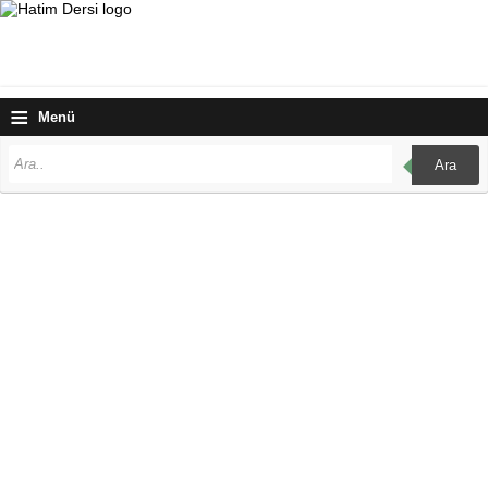
≡
Menü
Ara