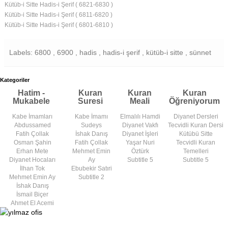
Kütüb-i Sitte Hadis-i Şerif ( 6821-6830 )
Kütüb-i Sitte Hadis-i Şerif ( 6811-6820 )
Kütüb-i Sitte Hadis-i Şerif ( 6801-6810 )
Labels: 6800 , 6900 , hadis , hadis-i şerif , kütüb-i sitte , sünnet
Kategoriler
Hatim -
Kuran
Kuran
Kuran
Mukabele
Suresi
Meali
Öğreniyorum
Kabe İmamları
Kabe İmamı
Elmalılı Hamdi
Diyanet Dersleri
Abdussamed
Sudeys
Diyanet Vakfı
Tecvidli Kuran Dersi
Fatih Çollak
İshak Danış
Diyanet İşleri
Kütübü Sitte
Osman Şahin
Fatih Çollak
Yaşar Nuri
Tecvidli Kuran
Erhan Mete
Mehmet Emin
Öztürk
Temelleri
Diyanet Hocaları
Ay
Subtitle 5
Subtitle 5
İlhan Tok
Ebubekir Satıri
Mehmet Emin Ay
Subtitle 2
İshak Danış
İsmail Biçer
Ahmet El Acemi