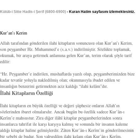
Kütüb-i Sitte Hadis-i Şerif (6800-6900)
- Kuran Hatim sayfasını izlemektesiniz.
Kur’an’ı Kerim
Allah tarafından gönderilen ilahi kitapların sonuncusu olan Kur’an’ı Kerim,
son peygamber Hz. Muhammed’e (s.a.v.) indirilmiştir. Sözlükte toplamak,
okumak, bir araya getirmek anlamına gelen Kur’an, terim olarak şöyle tarif
edilir:
“Hz. Peygamber’e indirilen, mushaflarda yazılı olup, peygamberimizden bize
kadar tevatür yoluyla nakledilmiş olan; okunmasıyla ibadet edilen ve
insanlığın benzerini getirmekten aciz kaldığı “ilahi kelâm”dır.
İlahi Kitapların Özelliği
İlahi kitapların en büyük özelliği ve değeri şüphesiz onların Allah’ın
sözlerinden ibaret olmalarıdır. Ancak bugün bu özellik sadece Kur’ân-ı
Kerîm’e mahsustur. Zira diğer ilâhî kitaplar peygamberlerinden sonra
insanlarca tahrifat ile karşı karşıya kalmış ve sonunda bir insanın kaleme
aldığı kitaplar haline gelmişlerdir. Zâten Kur’ân-ı Kerîm’in gönderilmesinin
bir sebebi de budur. Son vahyedilen ilahi kelam olan Kur’ân-ı Kerîm,