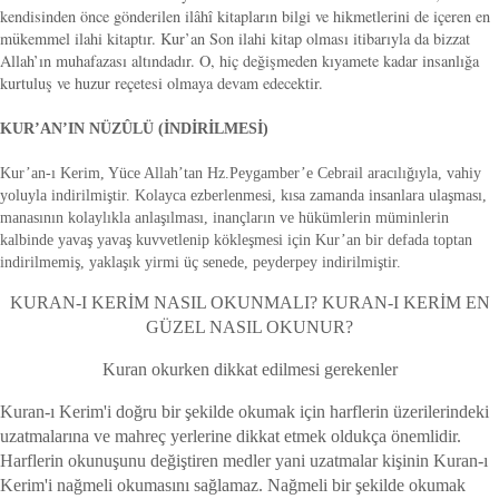
kendisinden önce gönderilen ilâhî kitapların bilgi ve hikmetlerini de içeren en
mükemmel ilahi kitaptır. Kur’an Son ilahi kitap olması itibarıyla da bizzat
Allah’ın muhafazası altındadır. O, hiç değişmeden kıyamete kadar insanlığa
kurtuluş ve huzur reçetesi olmaya devam edecektir.
KUR’AN’IN NÜZÛLÜ (İNDİRİLMESİ)
Kur’an-ı Kerim, Yüce Allah’tan Hz.Peygamber’e Cebrail aracılığıyla, vahiy
yoluyla indirilmiştir. Kolayca ezberlenmesi, kısa zamanda insanlara ulaşması,
manasının kolaylıkla anlaşılması, inançların ve hükümlerin müminlerin
kalbinde yavaş yavaş kuvvetlenip kökleşmesi için Kur’an bir defada toptan
indirilmemiş, yaklaşık yirmi üç senede, peyderpey indirilmiştir.
KURAN-I KERİM NASIL OKUNMALI? KURAN-I KERİM EN
GÜZEL NASIL OKUNUR?
Kuran okurken dikkat edilmesi gerekenler
Kuran-ı Kerim'i doğru bir şekilde okumak için harflerin üzerilerindeki
uzatmalarına ve mahreç yerlerine dikkat etmek oldukça önemlidir.
Harflerin okunuşunu değiştiren medler yani uzatmalar kişinin Kuran-ı
Kerim'i nağmeli okumasını sağlamaz. Nağmeli bir şekilde okumak