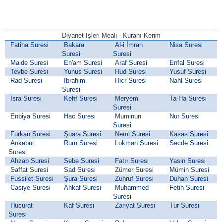
Diyanet İşleri Meali - Kuranı Kerim
Fatiha Suresi
Bakara
Al-i İmran
Nisa Suresi
Suresi
Suresi
Maide Suresi
En'am Suresi
Araf Suresi
Enfal Suresi
Tevbe Suresi
Yunus Suresi
Hud Suresi
Yusuf Suresi
Rad Suresi
İbrahim
Hicr Suresi
Nahl Suresi
Suresi
İsra Suresi
Kehf Suresi
Meryem
Ta-Ha Suresi
Suresi
Enbiya Suresi
Hac Suresi
Muminun
Nur Suresi
Suresi
Furkan Suresi
Şuara Suresi
Neml Suresi
Kasas Suresi
Ankebut
Rum Suresi
Lokman Suresi
Secde Suresi
Suresi
Ahzab Suresi
Sebe Suresi
Fatır Suresi
Yasin Suresi
Saffat Suresi
Sad Suresi
Zümer Suresi
Mümin Suresi
Fussilet Suresi
Şura Suresi
Zuhruf Suresi
Duhan Suresi
Casiye Suresi
Ahkaf Suresi
Muhammed
Fetih Suresi
Suresi
Hucurat
Kaf Suresi
Zariyat Suresi
Tur Suresi
Suresi