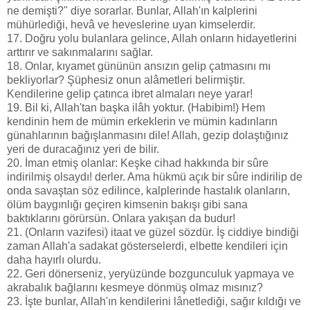
ne demişti?" diye sorarlar. Bunlar, Allah'ın kalplerini
mühürlediği, hevâ ve heveslerine uyan kimselerdir.
17. Doğru yolu bulanlara gelince, Allah onların hidayetlerini
arttırır ve sakınmalarını sağlar.
18. Onlar, kıyamet gününün ansızın gelip çatmasını mı
bekliyorlar? Şüphesiz onun alâmetleri belirmiştir.
Kendilerine gelip çatınca ibret almaları neye yarar!
19. Bil ki, Allah'tan başka ilâh yoktur. (Habibim!) Hem
kendinin hem de mümin erkeklerin ve mümin kadınların
günahlarının bağışlanmasını dile! Allah, gezip dolaştığınız
yeri de duracağınız yeri de bilir.
20. İman etmiş olanlar: Keşke cihad hakkında bir sûre
indirilmiş olsaydı! derler. Ama hükmü açık bir sûre indirilip de
onda savaştan söz edilince, kalplerinde hastalık olanların,
ölüm baygınlığı geçiren kimsenin bakışı gibi sana
baktıklarını görürsün. Onlara yakışan da budur!
21. (Onların vazifesi) itaat ve güzel sözdür. İş ciddiye bindiği
zaman Allah'a sadakat gösterselerdi, elbette kendileri için
daha hayırlı olurdu.
22. Geri dönerseniz, yeryüzünde bozgunculuk yapmaya ve
akrabalık bağlarını kesmeye dönmüş olmaz mısınız?
23. İşte bunlar, Allah'ın kendilerini lânetlediği, sağır kıldığı ve