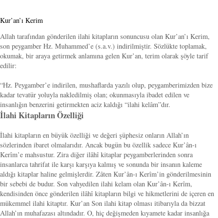
Kur’an’ı Kerim
Allah tarafından gönderilen ilahi kitapların sonuncusu olan Kur’an’ı Kerim,
son peygamber Hz. Muhammed’e (s.a.v.) indirilmiştir. Sözlükte toplamak,
okumak, bir araya getirmek anlamına gelen Kur’an, terim olarak şöyle tarif
edilir:
“Hz. Peygamber’e indirilen, mushaflarda yazılı olup, peygamberimizden bize
kadar tevatür yoluyla nakledilmiş olan; okunmasıyla ibadet edilen ve
insanlığın benzerini getirmekten aciz kaldığı “ilahi kelâm”dır.
İlahi Kitapların Özelliği
İlahi kitapların en büyük özelliği ve değeri şüphesiz onların Allah’ın
sözlerinden ibaret olmalarıdır. Ancak bugün bu özellik sadece Kur’ân-ı
Kerîm’e mahsustur. Zira diğer ilâhî kitaplar peygamberlerinden sonra
insanlarca tahrifat ile karşı karşıya kalmış ve sonunda bir insanın kaleme
aldığı kitaplar haline gelmişlerdir. Zâten Kur’ân-ı Kerîm’in gönderilmesinin
bir sebebi de budur. Son vahyedilen ilahi kelam olan Kur’ân-ı Kerîm,
kendisinden önce gönderilen ilâhî kitapların bilgi ve hikmetlerini de içeren en
mükemmel ilahi kitaptır. Kur’an Son ilahi kitap olması itibarıyla da bizzat
Allah’ın muhafazası altındadır. O, hiç değişmeden kıyamete kadar insanlığa