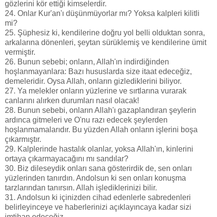
gözlerini kör ettiği kimselerdir.
24. Onlar Kur'an'ı düşünmüyorlar mı? Yoksa kalpleri kilitli
mi?
25. Şüphesiz ki, kendilerine doğru yol belli olduktan sonra,
arkalarına dönenleri, şeytan sürüklemiş ve kendilerine ümit
vermiştir.
26. Bunun sebebi; onların, Allah'ın indirdiğinden
hoşlanmayanlara: Bazı hususlarda size itaat edeceğiz,
demeleridir. Oysa Allah, onların gizlediklerini biliyor.
27. Ya melekler onların yüzlerine ve sırtlarına vurarak
canlarını alırken durumları nasıl olacak!
28. Bunun sebebi, onların Allah'ı gazaplandıran şeylerin
ardınca gitmeleri ve O'nu razı edecek şeylerden
hoşlanmamalarıdır. Bu yüzden Allah onların işlerini boşa
çıkarmıştır.
29. Kalplerinde hastalık olanlar, yoksa Allah'ın, kinlerini
ortaya çıkarmayacağını mı sandılar?
30. Biz dileseydik onları sana gösterirdik de, sen onları
yüzlerinden tanırdın. Andolsun ki sen onları konuşma
tarzlarından tanırsın. Allah işlediklerinizi bilir.
31. Andolsun ki içinizden cihad edenlerle sabredenleri
belirleyinceye ve haberlerinizi açıklayıncaya kadar sizi
imtihan edeceğiz.