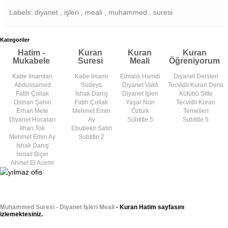
Labels: diyanet , işleri , meali , muhammed , suresi
Kategoriler
Hatim -
Kuran
Kuran
Kuran
Mukabele
Suresi
Meali
Öğreniyorum
Kabe İmamları
Kabe İmamı
Elmalılı Hamdi
Diyanet Dersleri
Abdussamed
Sudeys
Diyanet Vakfı
Tecvidli Kuran Dersi
Fatih Çollak
İshak Danış
Diyanet İşleri
Kütübü Sitte
Osman Şahin
Fatih Çollak
Yaşar Nuri
Tecvidli Kuran
Erhan Mete
Mehmet Emin
Öztürk
Temelleri
Diyanet Hocaları
Ay
Subtitle 5
Subtitle 5
İlhan Tok
Ebubekir Satıri
Mehmet Emin Ay
Subtitle 2
İshak Danış
İsmail Biçer
Ahmet El Acemi
Muhammed Suresi - Diyanet İşleri Meali
- Kuran Hatim sayfasını
izlemektesiniz.