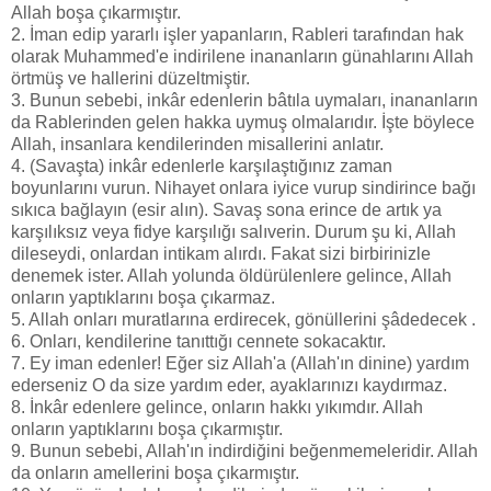
Allah boşa çıkarmıştır.
2. İman edip yararlı işler yapanların, Rableri tarafından hak
olarak Muhammed'e indirilene inananların günahlarını Allah
örtmüş ve hallerini düzeltmiştir.
3. Bunun sebebi, inkâr edenlerin bâtıla uymaları, inananların
da Rablerinden gelen hakka uymuş olmalarıdır. İşte böylece
Allah, insanlara kendilerinden misallerini anlatır.
4. (Savaşta) inkâr edenlerle karşılaştığınız zaman
boyunlarını vurun. Nihayet onlara iyice vurup sindirince bağı
sıkıca bağlayın (esir alın). Savaş sona erince de artık ya
karşılıksız veya fidye karşılığı salıverin. Durum şu ki, Allah
dileseydi, onlardan intikam alırdı. Fakat sizi birbirinizle
denemek ister. Allah yolunda öldürülenlere gelince, Allah
onların yaptıklarını boşa çıkarmaz.
5. Allah onları muratlarına erdirecek, gönüllerini şâdedecek .
6. Onları, kendilerine tanıttığı cennete sokacaktır.
7. Ey iman edenler! Eğer siz Allah'a (Allah'ın dinine) yardım
ederseniz O da size yardım eder, ayaklarınızı kaydırmaz.
8. İnkâr edenlere gelince, onların hakkı yıkımdır. Allah
onların yaptıklarını boşa çıkarmıştır.
9. Bunun sebebi, Allah'ın indirdiğini beğenmemeleridir. Allah
da onların amellerini boşa çıkarmıştır.