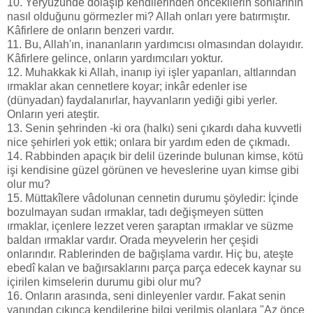
10. Yeryüzünde dolaşıp kendilerinden öncekilerin sonlarının
nasıl olduğunu görmezler mi? Allah onları yere batırmıştır.
Kâfirlere de onların benzeri vardır.
11. Bu, Allah'ın, inananların yardımcısı olmasından dolayıdır.
Kâfirlere gelince, onların yardımcıları yoktur.
12. Muhakkak ki Allah, inanıp iyi işler yapanları, altlarından
ırmaklar akan cennetlere koyar; inkâr edenler ise
(dünyadan) faydalanırlar, hayvanların yediği gibi yerler.
Onların yeri ateştir.
13. Senin şehrinden -ki ora (halkı) seni çıkardı daha kuvvetli
nice şehirleri yok ettik; onlara bir yardım eden de çıkmadı.
14. Rabbinden apaçık bir delil üzerinde bulunan kimse, kötü
işi kendisine güzel görünen ve heveslerine uyan kimse gibi
olur mu?
15. Müttakîlere vâdolunan cennetin durumu şöyledir: İçinde
bozulmayan sudan ırmaklar, tadı değişmeyen sütten
ırmaklar, içenlere lezzet veren şaraptan ırmaklar ve süzme
baldan ırmaklar vardır. Orada meyvelerin her çeşidi
onlarındır. Rablerinden de bağışlama vardır. Hiç bu, ateşte
ebedî kalan ve bağırsaklarını parça parça edecek kaynar su
içirilen kimselerin durumu gibi olur mu?
16. Onların arasında, seni dinleyenler vardır. Fakat senin
yanından çıkınca kendilerine bilgi verilmiş olanlara "Az önce