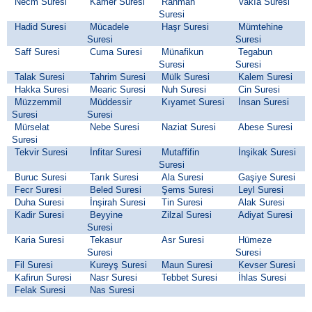
Necm Suresi
Kamer Suresi
Rahman
Vakıa Suresi
Suresi
Hadid Suresi
Mücadele
Haşr Suresi
Mümtehine
Suresi
Suresi
Saff Suresi
Cuma Suresi
Münafikun
Tegabun
Suresi
Suresi
Talak Suresi
Tahrim Suresi
Mülk Suresi
Kalem Suresi
Hakka Suresi
Mearic Suresi
Nuh Suresi
Cin Suresi
Müzzemmil
Müddessir
Kıyamet Suresi
İnsan Suresi
Suresi
Suresi
Mürselat
Nebe Suresi
Naziat Suresi
Abese Suresi
Suresi
Tekvir Suresi
İnfitar Suresi
Mutaffifin
İnşikak Suresi
Suresi
Buruc Suresi
Tarık Suresi
Ala Suresi
Gaşiye Suresi
Fecr Suresi
Beled Suresi
Şems Suresi
Leyl Suresi
Duha Suresi
İnşirah Suresi
Tin Suresi
Alak Suresi
Kadir Suresi
Beyyine
Zilzal Suresi
Adiyat Suresi
Suresi
Karia Suresi
Tekasur
Asr Suresi
Hümeze
Suresi
Suresi
Fil Suresi
Kureyş Suresi
Maun Suresi
Kevser Suresi
Kafirun Suresi
Nasr Suresi
Tebbet Suresi
İhlas Suresi
Felak Suresi
Nas Suresi