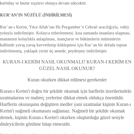
kurtuluş ve huzur reçetesi olmaya devam edecektir.
KUR’AN’IN NÜZÛLÜ (İNDİRİLMESİ)
Kur’an-ı Kerim, Yüce Allah’tan Hz.Peygamber’e Cebrail aracılığıyla, vahiy
yoluyla indirilmiştir. Kolayca ezberlenmesi, kısa zamanda insanlara ulaşması,
manasının kolaylıkla anlaşılması, inançların ve hükümlerin müminlerin
kalbinde yavaş yavaş kuvvetlenip kökleşmesi için Kur’an bir defada toptan
indirilmemiş, yaklaşık yirmi üç senede, peyderpey indirilmiştir.
KURAN-I KERİM NASIL OKUNMALI? KURAN-I KERİM EN
GÜZEL NASIL OKUNUR?
Kuran okurken dikkat edilmesi gerekenler
Kuran-ı Kerim'i doğru bir şekilde okumak için harflerin üzerilerindeki
uzatmalarına ve mahreç yerlerine dikkat etmek oldukça önemlidir.
Harflerin okunuşunu değiştiren medler yani uzatmalar kişinin Kuran-ı
Kerim'i nağmeli okumasını sağlamaz. Nağmeli bir şekilde okumak
demek, kişinin Kuran-ı Kerim'i okurken oluşturduğu güzel sesiyle
dinleyicilerin gönlüne hitap etmesidir.