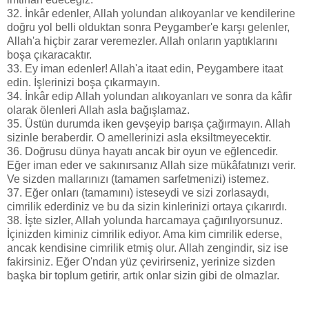
32. İnkâr edenler, Allah yolundan alıkoyanlar ve kendilerine
doğru yol belli olduktan sonra Peygamber'e karşı gelenler,
Allah'a hiçbir zarar veremezler. Allah onların yaptıklarını
boşa çıkaracaktır.
33. Ey iman edenler! Allah'a itaat edin, Peygambere itaat
edin. İşlerinizi boşa çıkarmayın.
34. İnkâr edip Allah yolundan alıkoyanları ve sonra da kâfir
olarak ölenleri Allah asla bağışlamaz.
35. Üstün durumda iken gevşeyip barışa çağırmayın. Allah
sizinle beraberdir. O amellerinizi asla eksiltmeyecektir.
36. Doğrusu dünya hayatı ancak bir oyun ve eğlencedir.
Eğer iman eder ve sakınırsanız Allah size mükâfatınızı verir.
Ve sizden mallarınızı (tamamen sarfetmenizi) istemez.
37. Eğer onları (tamamını) isteseydi ve sizi zorlasaydı,
cimrilik ederdiniz ve bu da sizin kinlerinizi ortaya çıkarırdı.
38. İşte sizler, Allah yolunda harcamaya çağırılıyorsunuz.
İçinizden kiminiz cimrilik ediyor. Ama kim cimrilik ederse,
ancak kendisine cimrilik etmiş olur. Allah zengindir, siz ise
fakirsiniz. Eğer O'ndan yüz çevirirseniz, yerinize sizden
başka bir toplum getirir, artık onlar sizin gibi de olmazlar.