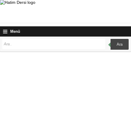
≡
Menü
Ara