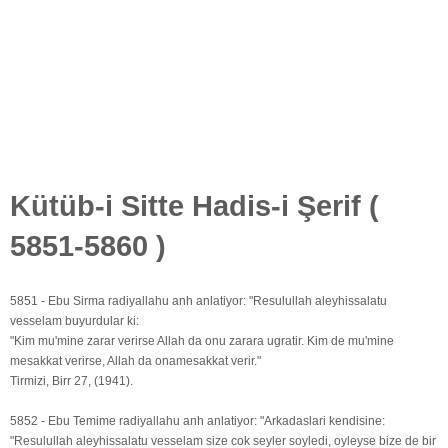
Kütüb-i Sitte Hadis-i Şerif (
5851-5860 )
5851 - Ebu Sirma radiyallahu anh anlatiyor: "Resulullah aleyhissalatu
vesselam buyurdular ki:
"Kim mu'mine zarar verirse Allah da onu zarara ugratir. Kim de mu'mine
mesakkat verirse, Allah da onamesakkat verir."
Tirmizi, Birr 27, (1941).
5852 - Ebu Temime radiyallahu anh anlatiyor: "Arkadaslari kendisine:
"Resulullah aleyhissalatu vesselam size cok seyler soyledi, oyleyse bize de bir