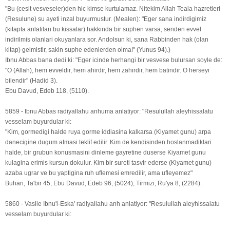
"Bu (cesit vesveseler)den hic kimse kurtulamaz. Nitekim Allah Teala hazretleri
(Resulune) su ayeti inzal buyurmustur. (Mealen): "Eger sana indirdigimiz
(kitapta anlatilan bu kissalar) hakkinda bir suphen varsa, senden evvel
indirilmis olanlari okuyanlara sor. Andolsun ki, sana Rabbinden hak (olan
kitap) gelmistir, sakin suphe edenlerden olma!" (Yunus 94).)
Ibnu Abbas bana dedi ki: "Eger icinde herhangi bir vesvese bulursan soyle de:
"O (Allah), hem evveldir, hem ahirdir, hem zahirdir, hem batindir. O herseyi
bilendir" (Hadid 3).
Ebu Davud, Edeb 118, (5110).
5859 - Ibnu Abbas radiyallahu anhuma anlatiyor: "Resulullah aleyhissalatu
vesselam buyurdular ki:
"Kim, gormedigi halde ruya gorme iddiasina kalkarsa (Kiyamet gunu) arpa
danecigine dugum atmasi teklif edilir. Kim de kendisinden hoslanmadiklari
halde, bir grubun konusmasini dinleme gayretine duserse Kiyamet gunu
kulagina erimis kursun dokulur. Kim bir sureti tasvir ederse (Kiyamet gunu)
azaba ugrar ve bu yaptigina ruh uflemesi emredilir, ama ufleyemez"
Buhari, Ta'bir 45; Ebu Davud, Edeb 96, (5024); Tirmizi, Ru'ya 8, (2284).
5860 - Vasile Ibnu'l-Eska' radiyallahu anh anlatiyor: "Resulullah aleyhissalatu
vesselam buyurdular ki: