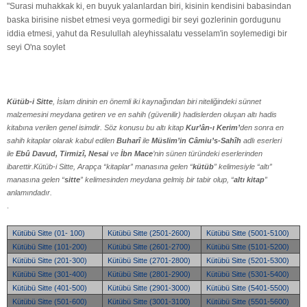
"Surasi muhakkak ki, en buyuk yalanlardan biri, kisinin kendisini babasindan
baska birisine nisbet etmesi veya gormedigi bir seyi gozlerinin gordugunu
iddia etmesi, yahut da Resulullah aleyhissalatu vesselam'in soylemedigi bir
seyi O'na soylet
Kütüb-i Sitte
, İslam dininin en önemli iki kaynağından biri niteliğindeki sünnet
malzemesini meydana getiren ve en sahih (güvenilir) hadislerden oluşan altı hadis
kitabına verilen genel isimdir. Söz konusu bu altı kitap
Kur’ân-ı Kerim’
den sonra en
sahih kitaplar olarak kabul edilen
Buharî
ile
Müslim’in Câmiu’s-Sahîh
adlı eserleri
ile
Ebû Davud, Tirmizî, Nesai
ve
İbn Mace
’nin sünen türündeki eserlerinden
ibarettir.Kütüb-i Sitte, Arapça “kitaplar” manasına gelen “
kütüb
” kelimesiyle “altı”
manasına gelen “
sitte
” kelimesinden meydana gelmiş bir tabir olup, “
altı kitap
”
anlamındadır.
.
Kütübü Sitte (01- 100)
Kütübü Sitte (2501-2600)
Kütübü Sitte (5001-5100)
Kütübü Sitte (101-200)
Kütübü Sitte (2601-2700)
Kütübü Sitte (5101-5200)
Kütübü Sitte (201-300)
Kütübü Sitte (2701-2800)
Kütübü Sitte (5201-5300)
Kütübü Sitte (301-400)
Kütübü Sitte (2801-2900)
Kütübü Sitte (5301-5400)
Kütübü Sitte (401-500)
Kütübü Sitte (2901-3000)
Kütübü Sitte (5401-5500)
Kütübü Sitte (501-600)
Kütübü Sitte (3001-3100)
Kütübü Sitte (5501-5600)