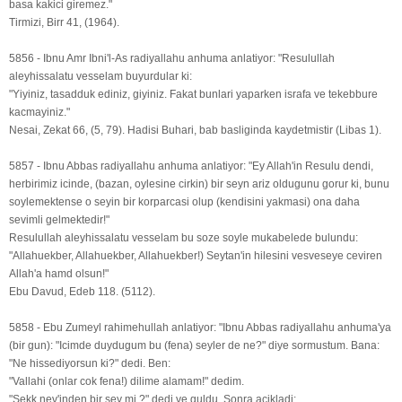
basa kakici giremez."
Tirmizi, Birr 41, (1964).
5856 - Ibnu Amr Ibni'l-As radiyallahu anhuma anlatiyor: "Resulullah
aleyhissalatu vesselam buyurdular ki:
"Yiyiniz, tasadduk ediniz, giyiniz. Fakat bunlari yaparken israfa ve tekebbure
kacmayiniz."
Nesai, Zekat 66, (5, 79). Hadisi Buhari, bab basliginda kaydetmistir (Libas 1).
5857 - Ibnu Abbas radiyallahu anhuma anlatiyor: "Ey Allah'in Resulu dendi,
herbirimiz icinde, (bazan, oylesine cirkin) bir seyn ariz oldugunu gorur ki, bunu
soylemektense o seyin bir korparcasi olup (kendisini yakmasi) ona daha
sevimli gelmektedir!"
Resulullah aleyhissalatu vesselam bu soze soyle mukabelede bulundu:
"Allahuekber, Allahuekber, Allahuekber!) Seytan'in hilesini vesveseye ceviren
Allah'a hamd olsun!"
Ebu Davud, Edeb 118. (5112).
5858 - Ebu Zumeyl rahimehullah anlatiyor: "Ibnu Abbas radiyallahu anhuma'ya
(bir gun): "Icimde duydugum bu (fena) seyler de ne?" diye sormustum. Bana:
"Ne hissediyorsun ki?" dedi. Ben:
"Vallahi (onlar cok fena!) dilime alamam!" dedim.
"Sekk nev'inden bir sey mi ?" dedi ve guldu. Sonra acikladi: