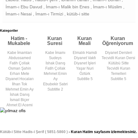
İmam-ı Ebu Davud , İmam-ı Malik bin Enes , İmam-ı Müslim ,
İmam-ı Nesai , İmam-ı Tirmizi , kütüb-i sitte
Kategoriler
Hatim -
Kuran
Kuran
Kuran
Mukabele
Suresi
Meali
Öğreniyorum
Kabe İmamları
Kabe İmamı
Elmalılı Hamdi
Diyanet Dersleri
Abdussamed
Sudeys
Diyanet Vakfı
Tecvidli Kuran Dersi
Fatih Çollak
İshak Danış
Diyanet İşleri
Kütübü Sitte
Osman Şahin
Fatih Çollak
Yaşar Nuri
Tecvidli Kuran
Erhan Mete
Mehmet Emin
Öztürk
Temelleri
Diyanet Hocaları
Ay
Subtitle 5
Subtitle 5
İlhan Tok
Ebubekir Satıri
Mehmet Emin Ay
Subtitle 2
İshak Danış
İsmail Biçer
Ahmet El Acemi
Kütüb-i Sitte Hadis-i Şerif ( 5851-5860 )
- Kuran Hatim sayfasını izlemektesiniz.