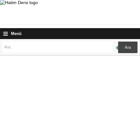
≡
Menü
Ara