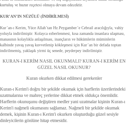
kurtuluş ve huzur reçetesi olmaya devam edecektir.
KUR’AN’IN NÜZÛLÜ (İNDİRİLMESİ)
Kur’an-ı Kerim, Yüce Allah’tan Hz.Peygamber’e Cebrail aracılığıyla, vahiy
yoluyla indirilmiştir. Kolayca ezberlenmesi, kısa zamanda insanlara ulaşması,
manasının kolaylıkla anlaşılması, inançların ve hükümlerin müminlerin
kalbinde yavaş yavaş kuvvetlenip kökleşmesi için Kur’an bir defada toptan
indirilmemiş, yaklaşık yirmi üç senede, peyderpey indirilmiştir.
KURAN-I KERİM NASIL OKUNMALI? KURAN-I KERİM EN
GÜZEL NASIL OKUNUR?
Kuran okurken dikkat edilmesi gerekenler
Kuran-ı Kerim'i doğru bir şekilde okumak için harflerin üzerilerindeki
uzatmalarına ve mahreç yerlerine dikkat etmek oldukça önemlidir.
Harflerin okunuşunu değiştiren medler yani uzatmalar kişinin Kuran-ı
Kerim'i nağmeli okumasını sağlamaz. Nağmeli bir şekilde okumak
demek, kişinin Kuran-ı Kerim'i okurken oluşturduğu güzel sesiyle
dinleyicilerin gönlüne hitap etmesidir.