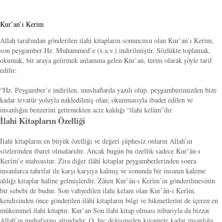
Kur’an’ı Kerim
Allah tarafından gönderilen ilahi kitapların sonuncusu olan Kur’an’ı Kerim,
son peygamber Hz. Muhammed’e (s.a.v.) indirilmiştir. Sözlükte toplamak,
okumak, bir araya getirmek anlamına gelen Kur’an, terim olarak şöyle tarif
edilir:
“Hz. Peygamber’e indirilen, mushaflarda yazılı olup, peygamberimizden bize
kadar tevatür yoluyla nakledilmiş olan; okunmasıyla ibadet edilen ve
insanlığın benzerini getirmekten aciz kaldığı “ilahi kelâm”dır.
İlahi Kitapların Özelliği
İlahi kitapların en büyük özelliği ve değeri şüphesiz onların Allah’ın
sözlerinden ibaret olmalarıdır. Ancak bugün bu özellik sadece Kur’ân-ı
Kerîm’e mahsustur. Zira diğer ilâhî kitaplar peygamberlerinden sonra
insanlarca tahrifat ile karşı karşıya kalmış ve sonunda bir insanın kaleme
aldığı kitaplar haline gelmişlerdir. Zâten Kur’ân-ı Kerîm’in gönderilmesinin
bir sebebi de budur. Son vahyedilen ilahi kelam olan Kur’ân-ı Kerîm,
kendisinden önce gönderilen ilâhî kitapların bilgi ve hikmetlerini de içeren en
mükemmel ilahi kitaptır. Kur’an Son ilahi kitap olması itibarıyla da bizzat
Allah’ın muhafazası altındadır. O, hiç değişmeden kıyamete kadar insanlığa