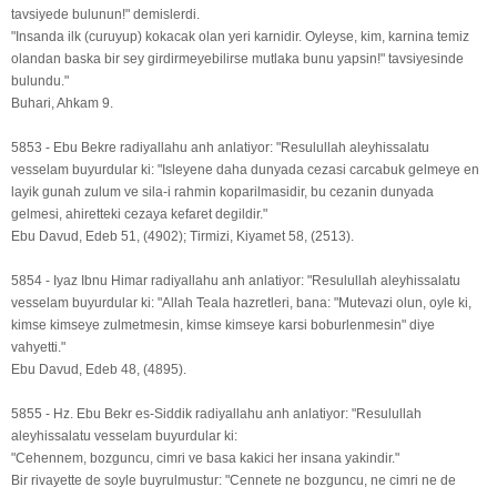
tavsiyede bulunun!" demislerdi.
"Insanda ilk (curuyup) kokacak olan yeri karnidir. Oyleyse, kim, karnina temiz
olandan baska bir sey girdirmeyebilirse mutlaka bunu yapsin!" tavsiyesinde
bulundu."
Buhari, Ahkam 9.
5853 - Ebu Bekre radiyallahu anh anlatiyor: "Resulullah aleyhissalatu
vesselam buyurdular ki: "Isleyene daha dunyada cezasi carcabuk gelmeye en
layik gunah zulum ve sila-i rahmin koparilmasidir, bu cezanin dunyada
gelmesi, ahiretteki cezaya kefaret degildir."
Ebu Davud, Edeb 51, (4902); Tirmizi, Kiyamet 58, (2513).
5854 - Iyaz Ibnu Himar radiyallahu anh anlatiyor: "Resulullah aleyhissalatu
vesselam buyurdular ki: "Allah Teala hazretleri, bana: "Mutevazi olun, oyle ki,
kimse kimseye zulmetmesin, kimse kimseye karsi boburlenmesin" diye
vahyetti."
Ebu Davud, Edeb 48, (4895).
5855 - Hz. Ebu Bekr es-Siddik radiyallahu anh anlatiyor: "Resulullah
aleyhissalatu vesselam buyurdular ki:
"Cehennem, bozguncu, cimri ve basa kakici her insana yakindir."
Bir rivayette de soyle buyrulmustur: "Cennete ne bozguncu, ne cimri ne de