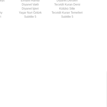
deys
Elmalılı Hamdi
Diyanet Dersleri
Diyanet Vakfı
Tecvidli Kuran Dersi
Diyanet İşleri
Kütübü Sitte
Ay
Yaşar Nuri Öztürk
Tecvidli Kuran Temelleri
i
Subtitle 5
Subtitle 5