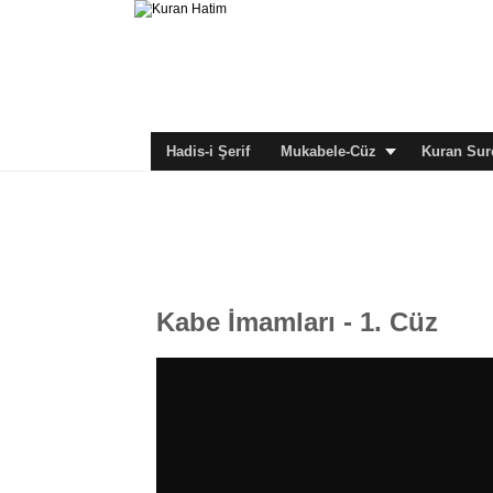
Hadis-i Şerif
Mukabele-Cüz
Kuran Sure
Kabe İmamları - 1. Cüz