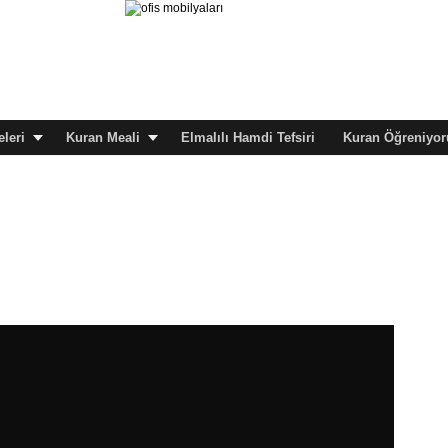
leri
Kuran Meali
Elmalılı Hamdi Tefsiri
Kuran Öğreniyor