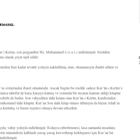
ktesiniz.
’an’ı Kerim, son peygamber Hz. Muhammed’e (s.a.v.) indirilmiştir. Sözlükte
 olarak şöyle tarif edilir:
mizden bize kadar tevatür yoluyla nakledilmiş olan; okunmasıyla ibadet edilen ve
ah’ın sözlerinden ibaret olmalarıdır. Ancak bugün bu özellik sadece Kur’ân-ı Kerîm’e
larca tahrifat ile karşı karşıya kalmış ve sonunda bir insanın kaleme aldığı kitaplar
r sebebi de budur. Son vahyedilen ilahi kelam olan Kur’ân-ı Kerîm, kendisinden
 mükemmel ilahi kitaptır. Kur’an Son ilahi kitap olması itibarıyla da bizzat Allah’ın
a kurtuluş ve huzur reçetesi olmaya devam edecektir.
la, vahiy yoluyla indirilmiştir. Kolayca ezberlenmesi, kısa zamanda insanlara
lerin müminlerin kalbinde yavaş yavaş kuvvetlenip kökleşmesi için Kur’an bir
ndirilmiştir.