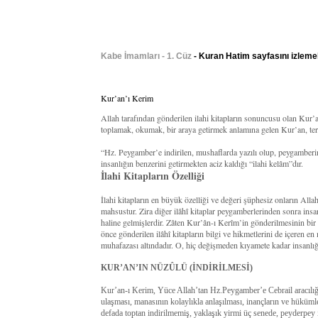
Kabe İmamları - 1. Cüz
- Kuran Hatim sayfasını izleme
Kur’an’ı Kerim
Allah tarafından gönderilen ilahi kitapların sonuncusu olan Kur
toplamak, okumak, bir araya getirmek anlamına gelen Kur’an, terim
“Hz. Peygamber’e indirilen, mushaflarda yazılı olup, peygamberi
insanlığın benzerini getirmekten aciz kaldığı “ilahi kelâm”dır.
İlahi Kitapların Özelliği
İlahi kitapların en büyük özelliği ve değeri şüphesiz onların All
mahsustur. Zira diğer ilâhî kitaplar peygamberlerinden sonra insan
haline gelmişlerdir. Zâten Kur’ân-ı Kerîm’in gönderilmesinin bi
önce gönderilen ilâhî kitapların bilgi ve hikmetlerini de içeren en
muhafazası altındadır. O, hiç değişmeden kıyamete kadar insanlığ
KUR’AN’IN NÜZÛLÜ (İNDİRİLMESİ)
Kur’an-ı Kerim, Yüce Allah’tan Hz.Peygamber’e Cebrail aracılığıy
ulaşması, manasının kolaylıkla anlaşılması, inançların ve hüküm
defada toptan indirilmemiş, yaklaşık yirmi üç senede, peyderpey i