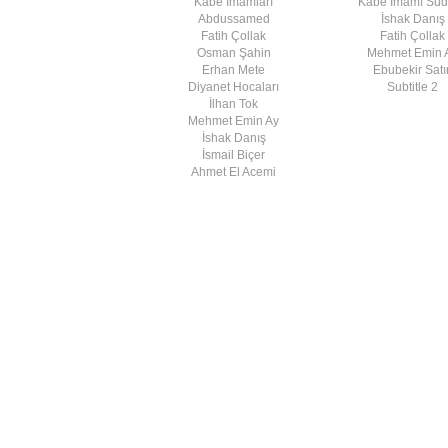
Kabe İmamları
Kabe İmamı Su
Abdussamed
İshak Danış
Fatih Çollak
Fatih Çollak
Osman Şahin
Mehmet Emin 
Erhan Mete
Ebubekir Satır
Diyanet Hocaları
Subtitle 2
İlhan Tok
Mehmet Emin Ay
İshak Danış
İsmail Biçer
Ahmet El Acemi