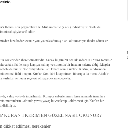
esiniz.
’an’ı Kerim, son peygamber Hz. Muhammed’e (s.a.v.) indirilmiştir. Sözlükte
 olarak şöyle tarif edilir:
mizden bize kadar tevatür yoluyla nakledilmiş olan; okunmasıyla ibadet edilen ve
ah’ın sözlerinden ibaret olmalarıdır. Ancak bugün bu özellik sadece Kur’ân-ı Kerîm’e
larca tahrifat ile karşı karşıya kalmış ve sonunda bir insanın kaleme aldığı kitaplar
r sebebi de budur. Son vahyedilen ilahi kelam olan Kur’ân-ı Kerîm, kendisinden
 mükemmel ilahi kitaptır. Kur’an Son ilahi kitap olması itibarıyla da bizzat Allah’ın
a kurtuluş ve huzur reçetesi olmaya devam edecektir.
la, vahiy yoluyla indirilmiştir. Kolayca ezberlenmesi, kısa zamanda insanlara
lerin müminlerin kalbinde yavaş yavaş kuvvetlenip kökleşmesi için Kur’an bir
ndirilmiştir.
? KURAN-I KERİM EN GÜZEL NASIL OKUNUR?
 dikkat edilmesi gerekenler