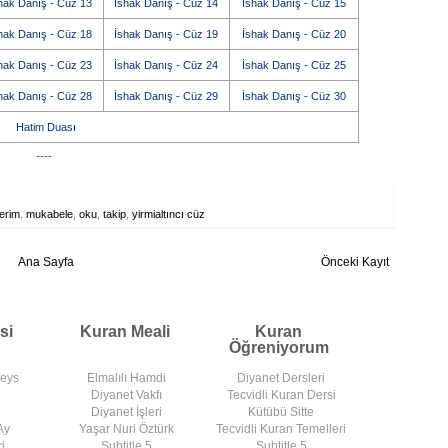
hak Danış - Cüz 13
İshak Danış - Cüz 14
İshak Danış - Cüz 15
hak Danış - Cüz 18
İshak Danış - Cüz 19
İshak Danış - Cüz 20
hak Danış - Cüz 23
İshak Danış - Cüz 24
İshak Danış - Cüz 25
hak Danış - Cüz 28
İshak Danış - Cüz 29
İshak Danış - Cüz 30
Hatim Duası
----
erim
,
mukabele
,
oku
,
takip
,
yirmialtıncı cüz
Ana Sayfa
Önceki Kayıt
si
Kuran Meali
Kuran
Öğreniyorum
deys
Elmalılı Hamdi
Diyanet Dersleri
Diyanet Vakfı
Tecvidli Kuran Dersi
Diyanet İşleri
Kütübü Sitte
Ay
Yaşar Nuri Öztürk
Tecvidli Kuran Temelleri
i
Subtitle 5
Subtitle 5