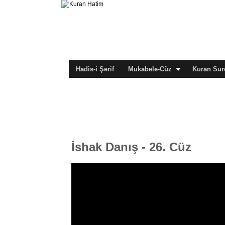
Hadis-i Şerif
Mukabele-Cüz
Kuran Sure
İshak Danış - 26. Cüz