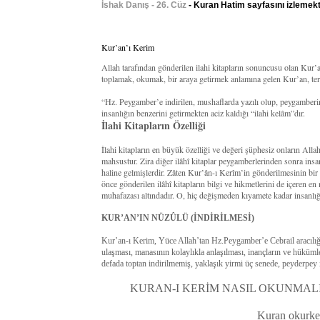
İshak Danış - 26. Cüz
- Kuran Hatim sayfasını izlemekt
Kur’an’ı Kerim
Allah tarafından gönderilen ilahi kitapların sonuncusu olan Kur
toplamak, okumak, bir araya getirmek anlamına gelen Kur’an, terim
“Hz. Peygamber’e indirilen, mushaflarda yazılı olup, peygamberi
insanlığın benzerini getirmekten aciz kaldığı “ilahi kelâm”dır.
İlahi Kitapların Özelliği
İlahi kitapların en büyük özelliği ve değeri şüphesiz onların All
mahsustur. Zira diğer ilâhî kitaplar peygamberlerinden sonra insan
haline gelmişlerdir. Zâten Kur’ân-ı Kerîm’in gönderilmesinin bi
önce gönderilen ilâhî kitapların bilgi ve hikmetlerini de içeren en
muhafazası altındadır. O, hiç değişmeden kıyamete kadar insanlığ
KUR’AN’IN NÜZÛLÜ (İNDİRİLMESİ)
Kur’an-ı Kerim, Yüce Allah’tan Hz.Peygamber’e Cebrail aracılığıy
ulaşması, manasının kolaylıkla anlaşılması, inançların ve hüküm
defada toptan indirilmemiş, yaklaşık yirmi üç senede, peyderpey i
KURAN-I KERİM NASIL OKUNMALI
Kuran okurken