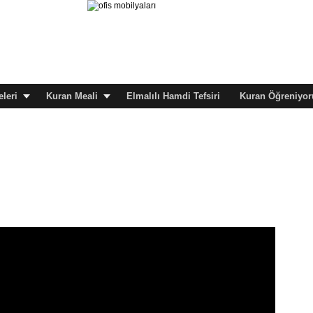
leri
Kuran Meali
Elmalılı Hamdi Tefsiri
Kuran Öğreniyor