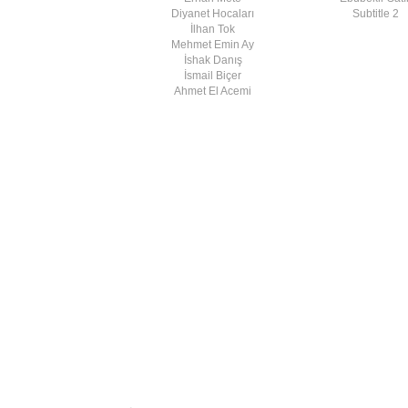
Diyanet Hocaları
Subtitle 2
İlhan Tok
Mehmet Emin Ay
İshak Danış
İsmail Biçer
Ahmet El Acemi