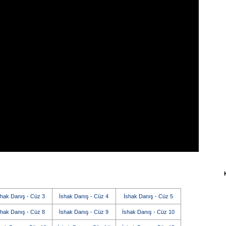
shak Danış - Cüz 3
İshak Danış - Cüz 4
İshak Danış - Cüz 5
shak Danış - Cüz 8
İshak Danış - Cüz 9
İshak Danış - Cüz 10