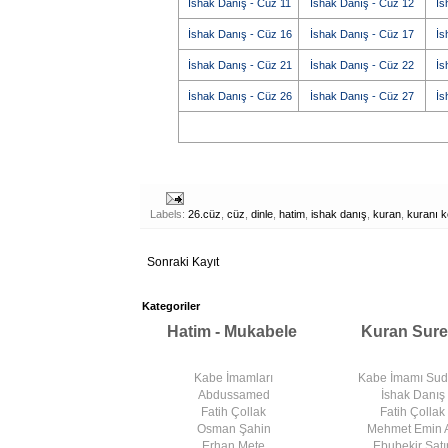
İshak Danış - Cüz 11
İshak Danış - Cüz 12
İs
İshak Danış - Cüz 16
İshak Danış - Cüz 17
İs
İshak Danış - Cüz 21
İshak Danış - Cüz 22
İs
İshak Danış - Cüz 26
İshak Danış - Cüz 27
İs
Labels:
26.cüz
,
cüz
,
dinle
,
hatim
,
ishak danış
,
kuran
,
kuranı k
Sonraki Kayıt
Kategoriler
Hatim - Mukabele
Kuran Sure
Kabe İmamları
Kabe İmamı Su
Abdussamed
İshak Danış
Fatih Çollak
Fatih Çollak
Osman Şahin
Mehmet Emin 
Erhan Mete
Ebubekir Satır