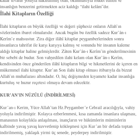
kadar tevatür yoluyla nakledilmiş olan; okunmasıyla ibadet edilen ve
insanlığın benzerini getirmekten aciz kaldığı “ilahi kelâm”dır.
İlahi Kitapların Özelliği
İlahi kitapların en büyük özelliği ve değeri şüphesiz onların Allah’ın
sözlerinden ibaret olmalarıdır. Ancak bugün bu özellik sadece Kur’ân-ı
Kerîm’e mahsustur. Zira diğer ilâhî kitaplar peygamberlerinden sonra
insanlarca tahrifat ile karşı karşıya kalmış ve sonunda bir insanın kaleme
aldığı kitaplar haline gelmişlerdir. Zâten Kur’ân-ı Kerîm’in gönderilmesinin
bir sebebi de budur. Son vahyedilen ilahi kelam olan Kur’ân-ı Kerîm,
kendisinden önce gönderilen ilâhî kitapların bilgi ve hikmetlerini de içeren en
mükemmel ilahi kitaptır. Kur’an Son ilahi kitap olması itibarıyla da bizzat
Allah’ın muhafazası altındadır. O, hiç değişmeden kıyamete kadar insanlığa
kurtuluş ve huzur reçetesi olmaya devam edecektir.
KUR’AN’IN NÜZÛLÜ (İNDİRİLMESİ)
Kur’an-ı Kerim, Yüce Allah’tan Hz.Peygamber’e Cebrail aracılığıyla, vahiy
yoluyla indirilmiştir. Kolayca ezberlenmesi, kısa zamanda insanlara ulaşması,
manasının kolaylıkla anlaşılması, inançların ve hükümlerin müminlerin
kalbinde yavaş yavaş kuvvetlenip kökleşmesi için Kur’an bir defada toptan
indirilmemiş, yaklaşık yirmi üç senede, peyderpey indirilmiştir.