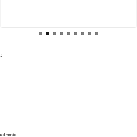
3
admatic