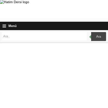
≡
Menü
Ara