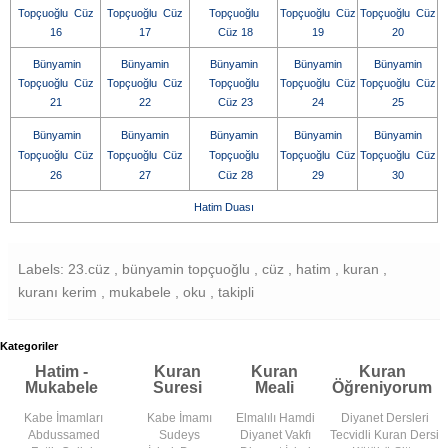
Topçuoğlu Cüz
Topçuoğlu Cüz
Topçuoğlu
Topçuoğlu Cüz
Topçuoğlu Cüz
16
17
Cüz 18
19
20
Bünyamin
Bünyamin
Bünyamin
Bünyamin
Bünyamin
Topçuoğlu Cüz
Topçuoğlu Cüz
Topçuoğlu
Topçuoğlu Cüz
Topçuoğlu Cüz
21
22
Cüz 23
24
25
Bünyamin
Bünyamin
Bünyamin
Bünyamin
Bünyamin
Topçuoğlu Cüz
Topçuoğlu Cüz
Topçuoğlu
Topçuoğlu Cüz
Topçuoğlu Cüz
26
27
Cüz 28
29
30
Hatim Duası
Labels: 23.cüz , bünyamin topçuoğlu , cüz , hatim , kuran ,
kuranı kerim , mukabele , oku , takipli
Kategoriler
Hatim -
Kuran
Kuran
Kuran
Mukabele
Suresi
Meali
Öğreniyorum
Kabe İmamları
Kabe İmamı
Elmalılı Hamdi
Diyanet Dersleri
Abdussamed
Sudeys
Diyanet Vakfı
Tecvidli Kuran Dersi