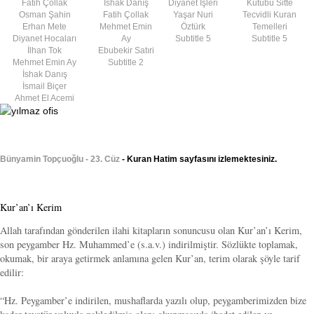
Fatih Çollak
İshak Danış
Diyanet İşleri
Kütübü Sitte
Osman Şahin
Fatih Çollak
Yaşar Nuri
Tecvidli Kuran
Erhan Mete
Mehmet Emin
Öztürk
Temelleri
Diyanet Hocaları
Ay
Subtitle 5
Subtitle 5
İlhan Tok
Ebubekir Satıri
Mehmet Emin Ay
Subtitle 2
İshak Danış
İsmail Biçer
Ahmet El Acemi
Bünyamin Topçuoğlu - 23. Cüz
- Kuran Hatim sayfasını izlemektesiniz.
Kur’an’ı Kerim
Allah tarafından gönderilen ilahi kitapların sonuncusu olan Kur’an’ı Kerim,
son peygamber Hz. Muhammed’e (s.a.v.) indirilmiştir. Sözlükte toplamak,
okumak, bir araya getirmek anlamına gelen Kur’an, terim olarak şöyle tarif
edilir:
“Hz. Peygamber’e indirilen, mushaflarda yazılı olup, peygamberimizden bize