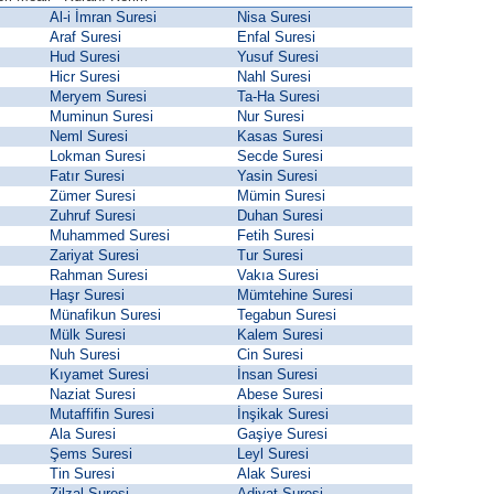
Al-i İmran Suresi
Nisa Suresi
Araf Suresi
Enfal Suresi
Hud Suresi
Yusuf Suresi
Hicr Suresi
Nahl Suresi
Meryem Suresi
Ta-Ha Suresi
Muminun Suresi
Nur Suresi
Neml Suresi
Kasas Suresi
Lokman Suresi
Secde Suresi
Fatır Suresi
Yasin Suresi
Zümer Suresi
Mümin Suresi
Zuhruf Suresi
Duhan Suresi
Muhammed Suresi
Fetih Suresi
Zariyat Suresi
Tur Suresi
Rahman Suresi
Vakıa Suresi
Haşr Suresi
Mümtehine Suresi
Münafikun Suresi
Tegabun Suresi
Mülk Suresi
Kalem Suresi
Nuh Suresi
Cin Suresi
Kıyamet Suresi
İnsan Suresi
Naziat Suresi
Abese Suresi
Mutaffifin Suresi
İnşikak Suresi
Ala Suresi
Gaşiye Suresi
Şems Suresi
Leyl Suresi
Tin Suresi
Alak Suresi
Zilzal Suresi
Adiyat Suresi