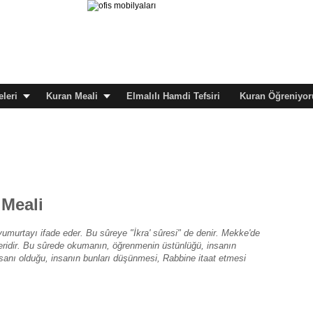
leri
Kuran Meali
Elmalılı Hamdi Tefsiri
Kuran Öğreniyor
 Meali
yumurtayı ifade eder. Bu sûreye "İkra' sûresi" de denir. Mekke'de
yetleridir. Bu sûrede okumanın, öğrenmenin üstünlüğü, insanın
 ihsanı olduğu, insanın bunları düşünmesi, Rabbine itaat etmesi