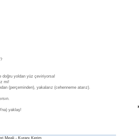
)?
e doğru yoldan yüz çeviriyorsa!
ez mi!
ndan (perçeminden), yakalarız (cehenneme atarız).
ırsın.
'na) yaklaş!
eri Meali - Kuranı Kerim