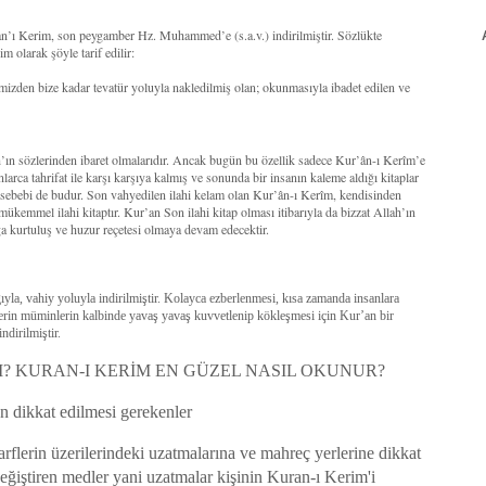
’an’ı Kerim, son peygamber Hz. Muhammed’e (s.a.v.) indirilmiştir. Sözlükte
 olarak şöyle tarif edilir:
mizden bize kadar tevatür yoluyla nakledilmiş olan; okunmasıyla ibadet edilen ve
ah’ın sözlerinden ibaret olmalarıdır. Ancak bugün bu özellik sadece Kur’ân-ı Kerîm’e
larca tahrifat ile karşı karşıya kalmış ve sonunda bir insanın kaleme aldığı kitaplar
r sebebi de budur. Son vahyedilen ilahi kelam olan Kur’ân-ı Kerîm, kendisinden
 mükemmel ilahi kitaptır. Kur’an Son ilahi kitap olması itibarıyla da bizzat Allah’ın
a kurtuluş ve huzur reçetesi olmaya devam edecektir.
la, vahiy yoluyla indirilmiştir. Kolayca ezberlenmesi, kısa zamanda insanlara
lerin müminlerin kalbinde yavaş yavaş kuvvetlenip kökleşmesi için Kur’an bir
ndirilmiştir.
? KURAN-I KERİM EN GÜZEL NASIL OKUNUR?
 dikkat edilmesi gerekenler
rflerin üzerilerindeki uzatmalarına ve mahreç yerlerine dikkat
ğiştiren medler yani uzatmalar kişinin Kuran-ı Kerim'i