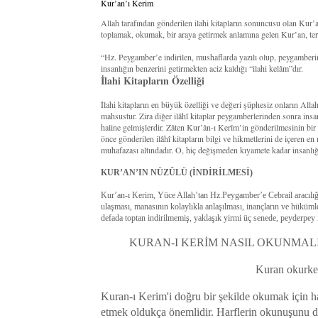
Kur’an’ı Kerim
Allah tarafından gönderilen ilahi kitapların sonuncusu olan Kur
toplamak, okumak, bir araya getirmek anlamına gelen Kur’an, terim
“Hz. Peygamber’e indirilen, mushaflarda yazılı olup, peygamberi
insanlığın benzerini getirmekten aciz kaldığı “ilahi kelâm”dır.
İlahi Kitapların Özelliği
İlahi kitapların en büyük özelliği ve değeri şüphesiz onların All
mahsustur. Zira diğer ilâhî kitaplar peygamberlerinden sonra insan
haline gelmişlerdir. Zâten Kur’ân-ı Kerîm’in gönderilmesinin bi
önce gönderilen ilâhî kitapların bilgi ve hikmetlerini de içeren en
muhafazası altındadır. O, hiç değişmeden kıyamete kadar insanlığ
KUR’AN’IN NÜZÛLÜ (İNDİRİLMESİ)
Kur’an-ı Kerim, Yüce Allah’tan Hz.Peygamber’e Cebrail aracılığıy
ulaşması, manasının kolaylıkla anlaşılması, inançların ve hüküm
defada toptan indirilmemiş, yaklaşık yirmi üç senede, peyderpey i
KURAN-I KERİM NASIL OKUNMALI
Kuran okurken
Kuran-ı Kerim'i doğru bir şekilde okumak için ha
etmek oldukça önemlidir. Harflerin okunuşunu de