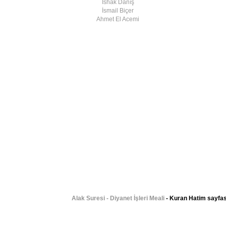
İshak Danış
İsmail Biçer
Ahmet El Acemi
Alak Suresi - Diyanet İşleri Meali
- Kuran Hatim sayfası