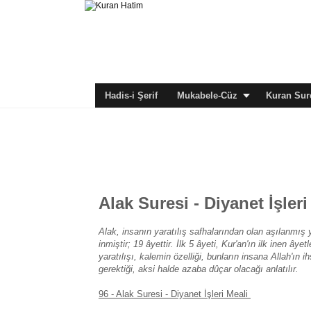
Hadis-i Şerif
Mukabele-Cüz
Kuran Sure
Alak Suresi - Diyanet İşleri
Alak, insanın yaratılış safhalarından olan aşılanmış 
inmiştir; 19 âyettir. İlk 5 âyeti, Kur'an'ın ilk inen â
yaratılışı, kalemin özelliği, bunların insana Allah'ın
gerektiği, aksi halde azaba dûçar olacağı anlatılır.
96 - Alak Suresi - Diyanet İşleri Meali