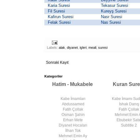
Karia Suresi
Tekasur Suresi
Fil Suresi
Kureyş Suresi
Kafirun Suresi
Nasr Suresi
Felak Suresi
Nas Suresi
Labels:
alak
,
diyanet
,
işleri
,
meali
,
suresi
Sonraki Kayıt
Kategoriler
Hatim - Mukabele
Kuran Sure
Kabe İmamları
Kabe İmamı Su
Abdussamed
İshak Danış
Fatih Çollak
Fatih Çollak
Osman Şahin
Mehmet Emin 
Erhan Mete
Ebubekir Satır
Diyanet Hocaları
Subtitle 2
İlhan Tok
Mehmet Emin Ay