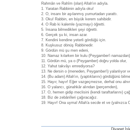
Rahmân ve Rahîm (olan) Allah'ın adıyla.
1. Yaratan Rabbinin adıyla oku!
2. O, insanı bir aşılanmış yumurtadan yarattı.
3. Oku! Rabbin, en büyük kerem sahibidir.
4. O Rab ki kalemle (yazmayı) öğretti.
5. İnsana bilmedikleri şeyi öğretti.
6. Gerçek şu ki, insan azar.
7. Kendini kendine yeterli gördüğü için.
8. Kuşkusuz dönüş Rabbinedir.
9. Gördün mü şu men edeni,
10. Namaz kılarken bir kulu (Peygamber'i namazdan
11. Gördün mü, ya o (Peygamber) doğru yolda olur,
12. Yahut takvâyı emrediyorsa?
13. Ne dersin o (meneden, Peygamber'i) yalanlıyor v
14. (Bu adam) Allah'ın, (yaptıklarını) gördüğünü bilm
15. Hayır, hayır! Eğer vazgeçmezse, derhal onu alnı
16. O yalancı, günahkâr alından (perçemden),
17. O, hemen gidip meclisini (kendi taraftarlarını) çağ
18. Biz de zebânîleri çağıracağız.
19. Hayır! Ona uyma! Allah'a secde et ve (yalnızca O
Diyanet İşl