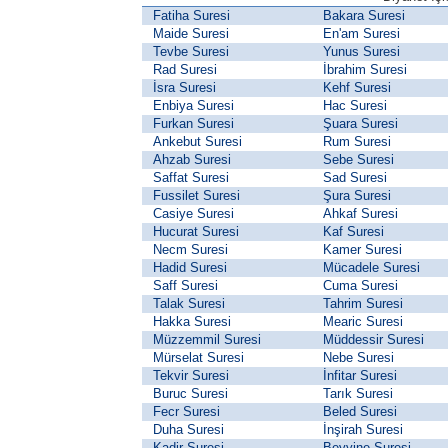
Fatiha Suresi
Bakara Suresi
Maide Suresi
En'am Suresi
Tevbe Suresi
Yunus Suresi
Rad Suresi
İbrahim Suresi
İsra Suresi
Kehf Suresi
Enbiya Suresi
Hac Suresi
Furkan Suresi
Şuara Suresi
Ankebut Suresi
Rum Suresi
Ahzab Suresi
Sebe Suresi
Saffat Suresi
Sad Suresi
Fussilet Suresi
Şura Suresi
Casiye Suresi
Ahkaf Suresi
Hucurat Suresi
Kaf Suresi
Necm Suresi
Kamer Suresi
Hadid Suresi
Mücadele Suresi
Saff Suresi
Cuma Suresi
Talak Suresi
Tahrim Suresi
Hakka Suresi
Mearic Suresi
Müzzemmil Suresi
Müddessir Suresi
Mürselat Suresi
Nebe Suresi
Tekvir Suresi
İnfitar Suresi
Buruc Suresi
Tarık Suresi
Fecr Suresi
Beled Suresi
Duha Suresi
İnşirah Suresi
Kadir Suresi
Beyyine Suresi