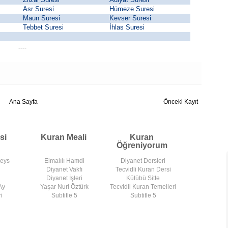
Asr Suresi
Hümeze Suresi
Maun Suresi
Kevser Suresi
Tebbet Suresi
İhlas Suresi
----
Ana Sayfa
Önceki Kayıt
si
Kuran Meali
Kuran
Öğreniyorum
deys
Elmalılı Hamdi
Diyanet Dersleri
Diyanet Vakfı
Tecvidli Kuran Dersi
Diyanet İşleri
Kütübü Sitte
Ay
Yaşar Nuri Öztürk
Tecvidli Kuran Temelleri
i
Subtitle 5
Subtitle 5