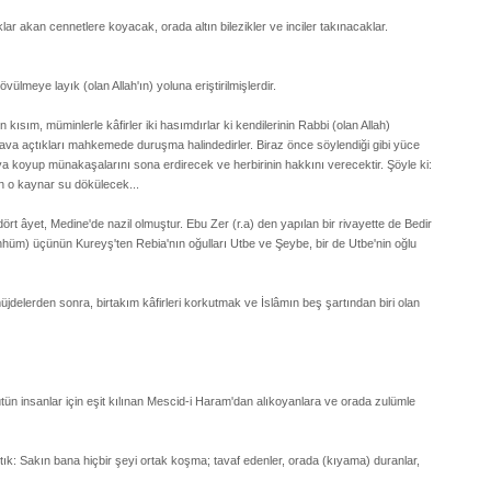
klar akan cennetlere koyacak, orada altın bilezikler ve inciler takınacaklar.
ülmeye layık (olan Allah'ın) yoluna eriştirilmişlerdir.
ısım, müminlerle kâfirler iki hasımdırlar ki kendilerinin Rabbi (olan Allah)
 dava açtıkları mahkemede duruşma halindedirler. Biraz önce söylendiği gibi yüce
ya koyup münakaşalarını sona erdirecek ve herbirinin hakkını verecektir. Şöyle ki:
den o kaynar su dökülecek...
ört âyet, Medine'de nazil olmuştur. Ebu Zer (r.a) den yapılan bir rivayette de Bedir
hüm) üçünün Kureyş'ten Rebia'nın oğulları Utbe ve Şeybe, bir de Utbe'nin oğlu
 müjdelerden sonra, birtakım kâfirleri korkutmak ve İslâmın beş şartından biri olan
ütün insanlar için eşit kılınan Mescid-i Haram'dan alıkoyanlara ve orada zulümle
ştık: Sakın bana hiçbir şeyi ortak koşma; tavaf edenler, orada (kıyama) duranlar,