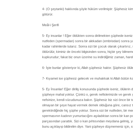
4- (O şeytanki) hakkında şöyle hüküm verilmiştir: Şüphesiz k
götürür.
Meâl-i Şerifi
5- Ey insanlar ! Eğer öldükten sonra dirilmekten şüphede iseniz,
nutfeden (spermadan) sonra bir alekadan (embriodan) sonra yapısı
kadar rahimlerde tutarız. Sonra sizi bir çocuk olarak çıkartırız,
öldürülür, kiminiz de önceki bilgisinden sonra, hiçbir şey bilm
kupkurudur; fakat biz onun üzerine su indirdiğimiz zaman, harekete
6- İşte bunlar gösteriyor ki, Allah şüphesiz haktır. Şüphesiz ölüler
7- Kıyamet ise şüphesiz gelecek ve muhakkak ki Allah bütün kabir
5- Ey İnsanlar! Eğer diriliş konusunda şüphede iseniz, ölülerin
şüpheye mahal yoktur. Çünkü o, gerek nefislerinizde ve gerek çe
nefsinize, kendi vücudunuza bakın. Şüphesiz biz sizi önce bir top
olmayan bir şeye hayat vermek demek olduğuna göre, cansız topr
gerektirdiğinde hiç şüphe yoktur. Sonra sizi bir nutfeden, bir 
spermasının kadının yumurtacığını aşıladıktan sonra bir kan pıht
parçasından yarattık. Sizi o kan pıhtısından meydana gelmiş, yar
bunu açıklayıp bildirelim diye. Yani şüpheye düşmemeniz için, siz