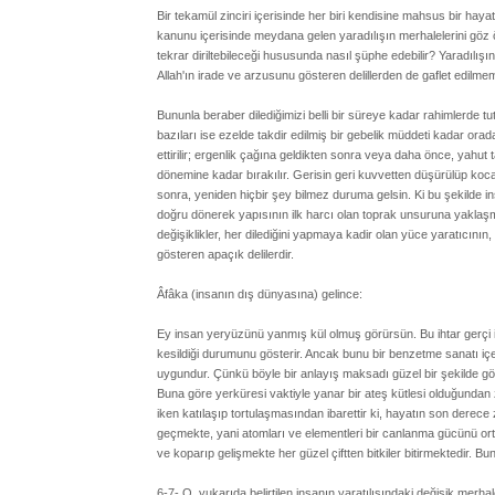
Bir tekamül zinciri içerisinde her biri kendisine mahsus bir hayat
kanunu içerisinde meydana gelen yaradılışın merhalelerini göz ö
tekrar diriltebileceği hususunda nasıl şüphe edebilir? Yaradılış
Allah'ın irade ve arzusunu gösteren delillerden de gaflet edilmem
Bununla beraber dilediğimizi belli bir süreye kadar rahimlerde
bazıları ise ezelde takdir edilmiş bir gebelik müddeti kadar ora
ettirilir; ergenlik çağına geldikten sonra veya daha önce, yahut
dönemine kadar bırakılır. Gerisin geri kuvvetten düşürülüp kocaltıl
sonra, yeniden hiçbir şey bilmez duruma gelsin. Ki bu şekilde in
doğru dönerek yapısının ilk harcı olan toprak unsuruna yaklaş
değişiklikler, her dilediğini yapmaya kadir olan yüce yaratıcının
gösteren apaçık delilerdir.
Âfâka (insanın dış dünyasına) gelince:
Ey insan yeryüzünü yanmış kül olmuş görürsün. Bu ihtar gerçi 
kesildiği durumunu gösterir. Ancak bunu bir benzetme sanatı iç
uygundur. Çünkü böyle bir anlayış maksadı güzel bir şekilde gös
Buna göre yerküresi vaktiyle yanar bir ateş kütlesi olduğundan
iken katılaşıp tortulaşmasından ibarettir ki, hayatın son derece 
geçmekte, yani atomları ve elementleri bir canlanma gücünü ortay
ve koparıp gelişmekte her güzel çiftten bitkiler bitirmektedir. B
6-7- O, yukarıda belirtilen insanın yaratılışındaki değişik merha