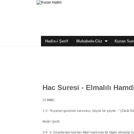
Hadis-i Şerif
Mukabele-Cüz
Kuran Sure
Hac Suresi - Elmalılı Hamdi
22-
HAC
:
1-2- "Kıyamet gününün sarsıntısı, büyük bir şeydir..." (Zilzâl Sûr
Meâl-i Şerifi
3-4- 3- İnsanlardan bazıları Allah hakkında bir bilgisi olmadığı h