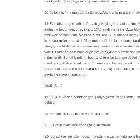
hıristiyanlar gibi açıkça es koşmayı iddia etmeyenlerdir.
Bütün bunlar, "Kıyamet günü şüphesiz Allah, onların aralarını ayı
18-Ey muhatab görmedin mi?, kalb gözüyle görüp anlamadın mı 
iradesine boyun eğiyorlar. (Ra'd, 13/2, âyetin tefsirine bkz.) G
melekler, nefisler, canlı ve cansız her şey. Bu cümleden olarak g
insanlara gelince hepsi değil, çoğuda değil, bir kısmı; karşı tar
Gerçi yüce Allah'ın etkin hükümranlığına bütün insanlar da iste
vardır. Fakat serbest iradeleriyle isteyerek Allah'ın emirlerine 
müminlerdir. Bunun içindir ki, bazı tefsirciler bu itaat secdesin
cümlesi kabilinden olmak üzere "insanlardan birçoğu secde ede
Çünkü onlar Allah'ın emrine karşı küfür ve isyan ile dikbaşlılık
şeytanlara uyan insanlardır.
Meâl-i Şerifi
19- Şu ikisi Rableri hakkında tartışmaya girmiş iki hasımdır. O'n
dökülür.
20- Bununla karınlarındaki ve derileri eritilir.
21- Bir de bunlara demirden kamçılar vardır.
22- Uğradıkları gamdan (dolayı) oradan ne zaman çıkmak istesele