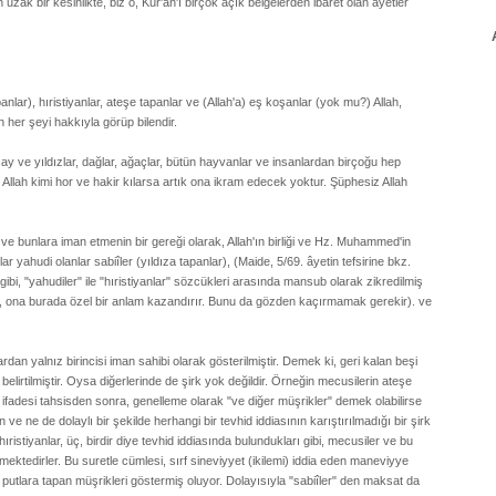
ak bir kesinlikte, biz o, Kur'ân'ı birçok açık belgelerden ibaret olan âyetler
anlar), hıristiyanlar, ateşe tapanlar ve (Allah'a) eş koşanlar (yok mu?) Allah,
 her şeyi hakkıyla görüp bilendir.
ay ve yıldızlar, dağlar, ağaçlar, bütün hayvanlar ve insanlardan birçoğu hep
Allah kimi hor ve hakir kılarsa artık ona ikram edecek yoktur. Şüphesiz Allah
, ve bunlara iman etmenin bir gereği olarak, Allah'ın birliği ve Hz. Muhammed'in
 yahudi olanlar sabiîler (yıldıza tapanlar), (Maide, 5/69. âyetin tefsirine bkz.
, "yahudiler" ile "hıristiyanlar" sözcükleri arasında mansub olarak zikredilmiş
sı, ona burada özel bir anlam kazandırır. Bunu da gözden kaçırmamak gerekir). ve
rdan yalnız birincisi iman sahibi olarak gösterilmiştir. Demek ki, geri kalan beşi
elirtilmiştir. Oysa diğerlerinde de şirk yok değildir. Örneğin mecusilerin ateşe
" ifadesi tahsisden sonra, genelleme olarak "ve diğer müşrikler" demek olabilirse
 ne de dolaylı bir şekilde herhangi bir tevhid iddiasının karıştırılmadığı bir şirk
ristiyanlar, üç, birdir diye tevhid iddiasında bulundukları gibi, mecusiler ve bu
mektedirler. Bu suretle cümlesi, sırf sineviyyet (ikilemi) iddia eden maneviyye
en putlara tapan müşrikleri göstermiş oluyor. Dolayısıyla "sabiîler" den maksat da