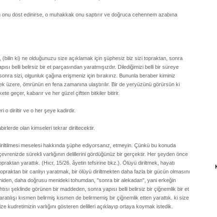
im onu dost edinirse, o muhakkak onu saptırır ve doğruca cehennem azabına
 (bilin ki) ne olduğunuzu size açıklamak için şüphesiz biz sizi topraktan, sonra
 belli belirsiz bir et parçasından yaratmışızdır. Dilediğimizi belli bir süreye
 sonra sizi, olgunluk çağına erişmeniz için bırakırız. Bununla beraber kiminiz
emek üzere, ömrünün en fena zamanına ulaştırılır. Bir de yeryüzünü görürsün ki
 geçer, kabarır ve her güzel çiftten bitkiler bitirir.
i o diriltir ve o her şeye kadirdir.
lerde olan kimseleri tekrar diriltecektir.
 diriltilmesi meselesi hakkında şüphe ediyorsanız, etmeyin. Çünkü bu konuda
vrenizde sürekli varlığının delillerini gördüğünüz bir gerçektir. Her şeyden önce
raktan yarattık. (Hıcr, 15/26. âyetin tefsirine bkz.). Ölüyü diriltmek, hayatı
aktan bir canlıyı yaratmak, bir ölüyü diriltmekten daha fazla bir gücün olmasını
meniden, daha doğrusu menideki tohumdan, "sonra bir alekadan", yani erkeğin
ısı şeklinde görünen bir maddeden, sonra yapısı belli belirsiz bir çiğnemlik bir et
atılışı kısmen belirmiş kısmen de belirmemiş bir çiğnemlik etten yarattık. ki size
e kudretimizin varlığını gösteren delilleri açıklayıp ortaya koymak istedik.