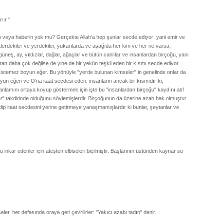
rır."
veya haberin yok mu? Gerçekte Allah'a hep şunlar secde ediyor; yani emir ve
öklerdekiler ve yerdekiler, yukarılarda ve aşağıda her kim ve her ne varsa,
üneş, ay, yıldızlar, dağlar, ağaçlar ve bütün canlılar ve insanlardan birçoğu, yani
aftan daha çok değilse de yine de bir yekün teşkil eden bir kısmı secde ediyor.
r istemez boyun eğer. Bu yönüyle "yerde bulunan kimseler" in genelinde onlar da
boyun eğen ve O'na itaat secdesi eden, insanların ancak bir kısmıdır ki,
in anlamını ortaya koyup göstermek için işte bu "insanlardan birçoğu" kaydını atıf
r" takdirinde olduğunu söylemişlerdir. Birçoğunun da üzerine azab hak olmuştur.
 edip itaat secdesini yerine getirmeye yanaşmamışlardır ki bunlar, şeytanlar ve
u inkar edenler için ateşten elbiseleri biçilmiştir. Başlarının üstünden kaynar su
r, her defasında oraya geri çevrilirler: "Yakıcı azabı tadın" denir.