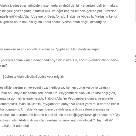
Allah'a ibadet eder; gönülden, içten gelerek değil de, bir kenardan, belli bir maksat
bir iyilik gelirse yatışır, tatmin olur. Ve eğer başına bir bela gelirse yüzü üzerine
i, müellefetü'l-kulûb'dan Uyeyne b. Bedr, Akra b. Habis ve Abbas b. Mirdas'ın kendi
yilik gelirse onun hak olduğunu kabul ederiz, yoksa onun doğru olmadığına
ndan ırmaklar akan cennetlere koyacak. Şüphesiz Allah dilediğini yapar.
eceğini sanan kimse hemen yukarıya bir ip uzatsın, sonra (kendini intihar edip)
k mi?
 Şüphesiz Allah dilediğini doğru yola eriştirir.
kesinlikle yardım etmeyeceğini zannediyorsa, hemen yukarıya bir ip uzatsın.
Çünkü onu böyle bir zanna iten, onun Hz. Peygambere olan kin ve kıskançlığıdır,
kılmasını görmek istememesidir. Halbuki Allah'ın Peygambere dünya ve ahirette
stememesidir. Halbuki Allah'ın Peygambere dünya ve ahiret yardımı o derece kesin
ini boğmaktır. O halde Peygamberin ve dolayısıyla dinin zafere ulaşmasını
etsin de ahiretten bir baksın bu hilesi, kin beslediği şeyi kesin giderecek mi? Din
 kesin olan Allah'ın dinine olan yardımına sanki mani mi olacak? Hayır, Allah'ın
 tahakkuk edecektir.