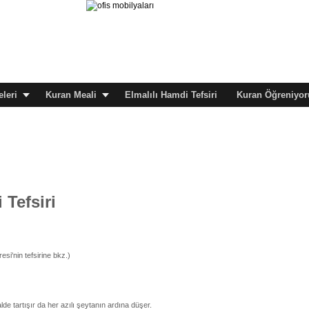
leri
Kuran Meali
Elmalılı Hamdi Tefsiri
Kuran Öğreniyor
 Tefsiri
esi'nin tefsirine bkz.)
alde tartışır da her azılı şeytanın ardına düşer.