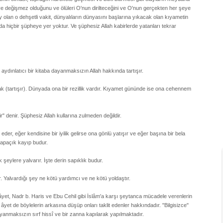
 ve değişmez olduğunu ve ölüleri O'nun dirilteceğini ve O'nun gerçekten her şeye
y olan o dehşetli vakit, dünyalıların dünyasını başlarına yıkacak olan kıyametin
a hiçbir şüpheye yer yoktur. Ve şüphesiz Allah kabirlerde yatanları tekrar
de aydınlatıcı bir kitaba dayanmaksızın Allah hakkında tartışır.
ak (tartışır). Dünyada ona bir rezillik vardır. Kıyamet gününde ise ona cehennem
" denir. Şüphesiz Allah kullarına zulmeden değildir.
eder, eğer kendisine bir iyilik gelirse ona gönlü yatışır ve eğer başına bir bela
 apaçık kayıp budur.
şeylere yalvarır. İşte derin sapıklık budur.
 Yalvardığı şey ne kötü yardımcı ve ne kötü yoldaştır.
u âyet, Nadr b. Haris ve Ebu Cehil gibi İslâm'a karşı şeytanca mücadele verenlerin
âyet de böylelerin arkasına düşüp onları taklit edenler hakkındadır. "Bilgisizce"
dayanmaksızın sırf hissî ve bir zanna kapılarak yapılmaktadır.