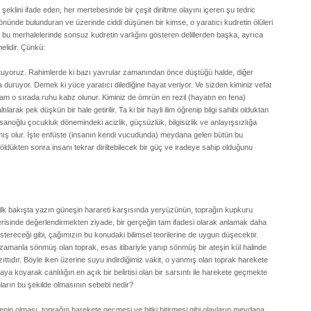
 şeklini ifade eden, her mertebesinde bir çeşit diriltme olayını içeren şu tedric
nünde bulunduran ve üzerinde ciddi düşünen bir kimse, o yaratıcı kudretin ölüleri
ın bu merhalelerinde sonsuz kudretin varlığını gösteren delillerden başka, ayrıca
elidir. Çünkü:
 tutuyoruz. Rahimlerde ki bazı yavrular zamanından önce düştüğü halde, diğer
da duruyor. Demek ki yüce yaratıcı dilediğine hayat veriyor. Ve sizden kiminiz vefat
 tam o sırada ruhu kabz olunur. Kiminiz de ömrün en rezil (hayatın en fena)
arak pek düşkün bir hale getirilir. Ta ki bir hayli ilim öğrenip bilgi sahibi olduktan
sanoğlu çocukluk dönemindeki acizlik, güçsüzlük, bilgisizlik ve anlayışsızlığa
mış olur. İşte enfüste (insanın kendi vucudunda) meydana gelen bütün bu
, öldükten sonra insanı tekrar diriltebilecek bir güç ve iradeye sahip olduğunu
ilk bakışta yazın güneşin harareti karşısında yeryüzünün, toprağın kupkuru
erisinde değerlendirmekten ziyade, bir gerçeğin tam ifadesi olarak anlamak daha
tereceği gibi, çağımızın bu konudaki bilimsel teorilerine de uygun düşecektir.
 zamanla sönmüş olan toprak, esas itibariyle yanıp sönmüş bir ateşin kül halinde
zıttıdır. Böyle iken üzerine suyu indirdiğimiz vakit, o yanmış olan toprak harekete
a koyarak canlılığın en açık bir belirtisi olan bir sarsıntı ile harekete geçmekte
unların bu şekilde olmasının sebebi nedir?
lenin olması, toprağın harekete geçmesi ve bitki bitirmesi gibi olayların meydana