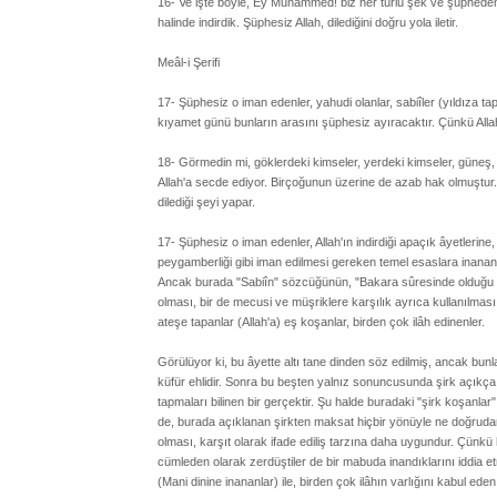
16- Ve işte böyle, Ey Muhammed! biz her türlü şek ve şüpheden uz
halinde indirdik. Şüphesiz Allah, dilediğini doğru yola iletir.
Meâl-i Şerifi
17- Şüphesiz o iman edenler, yahudi olanlar, sabiîler (yıldıza tap
kıyamet günü bunların arasını şüphesiz ayıracaktır. Çünkü Allah
18- Görmedin mi, göklerdeki kimseler, yerdeki kimseler, güneş, 
Allah'a secde ediyor. Birçoğunun üzerine de azab hak olmuştur. 
dilediği şeyi yapar.
17- Şüphesiz o iman edenler, Allah'ın indirdiği apaçık âyetlerine
peygamberliği gibi iman edilmesi gereken temel esaslara inananlar
Ancak burada "Sabiîn" sözcüğünün, "Bakara sûresinde olduğu gibi
olması, bir de mecusi ve müşriklere karşılık ayrıca kullanılma
ateşe tapanlar (Allah'a) eş koşanlar, birden çok ilâh edinenler.
Görülüyor ki, bu âyette altı tane dinden söz edilmiş, ancak bunla
küfür ehlidir. Sonra bu beşten yalnız sonuncusunda şirk açıkça b
tapmaları bilinen bir gerçektir. Şu halde buradaki "şirk koşanlar
de, burada açıklanan şirkten maksat hiçbir yönüyle ne doğrudan ve
olması, karşıt olarak ifade ediliş tarzına daha uygundur. Çünkü hı
cümleden olarak zerdüştiler de bir mabuda inandıklarını iddia et
(Mani dinine inananlar) ile, birden çok ilâhın varlığını kabul ed