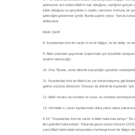
gelmesinin asıl nedeni Allah'ın hak olduğunu, varlığının gerçek
kâdir olduğunu ve gerçekten o saatin, sarsıntısı korkunç bir şe
geleceğini göstermek içindir. Bunda şüphe yoktur. Yani bu konud
diriltecektir.
Meâl-i Şerifi
8- İnsanlardan kimi de vardır ki ne bir bilgiye, ne bir delile, ne 
9- Allah yolundan şaşırtmak (saptırmak) için büyüklük taslayar
azabını tattıracağız
10 -Ona "Bunlar, senin ellerinle kazandığın günahlar sebebiyledir
11- İnsanlardan kimi de Allah'a bir yar kenarındaymış gibi ibadet 
gelirse yüzüstü dönüverir. Dünyayı da ahireti de kaybeder. İşte
12- Allah'ı bırakır da kendine ne zarar, ne menfaat veremeyecek 
13- Herhalde o, zararı faydasından daha yakın olana yalvarıyor.
8-10- "İnsanlardan kimi de vardır ki Allah hakkında tartışır." B
ileri gelenleri hakkındadır. Yukarıda geçen bunun benzeri (22/3) 
yani (Allah hakkındaki tartışmaları) herhangi kesin bir bilgiye 