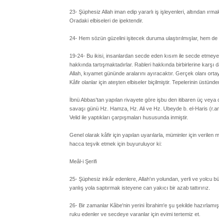
23- Şüphesiz Allah iman edip yararlı iş işleyenleri, altından ırma
Oradaki elbiseleri de ipektendir.
24- Hem sözün güzelini işitecek duruma ulaştırılmışlar, hem de öv
19-24- Bu ikisi, insanlardan secde eden kısım ile secde etmeyen k
hakkında tartışmaktadırlar. Rableri hakkında birbirlerine karşı
Allah, kıyamet gününde aralarını ayıracaktır. Gerçek olanı orta
Kâfir olanlar için ateşten elbiseler biçilmiştir. Tepelerinin üstün
İbnü Abbas'tan yapılan rivayete göre işbu den itibaren üç veya d
savaşı günü Hz. Hamza, Hz. Ali ve Hz. Ubeyde b. el-Haris (r.an
Velid ile yaptıkları çarpışmaları hususunda inmiştir.
Genel olarak kâfir için yapılan uyarılarla, müminler için verilen
hacca teşvik etmek için buyuruluyor ki:
Meâl-i Şerifi
25- Şüphesiz inkâr edenlere, Allah'ın yolundan, yerli ve yolcu b
yanlış yola saptırmak isteyene can yakıcı bir azab tattırırız.
26- Bir zamanlar Kâbe'nin yerini İbrahim'e şu şekilde hazırlamı
ruku edenler ve secdeye varanlar için evimi tertemiz et.