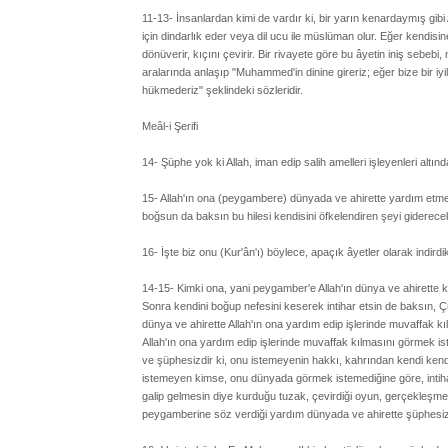
11-13- İnsanlardan kimi de vardır ki, bir yarın kenardaymış gibi 
için dindarlık eder veya dil ucu ile müslüman olur. Eğer kendisine 
dönüverir, kıçını çevirir. Bir rivayete göre bu âyetin iniş sebeb
aralarında anlaşıp "Muhammed'in dinine gireriz; eğer bize bir i
hükmederiz" şeklindeki sözleridir.
Meâl-i Şerifi
14- Şüphe yok ki Allah, iman edip salih amelleri işleyenleri altı
15- Allah'ın ona (peygambere) dünyada ve ahirette yardım etmey
boğsun da baksın bu hilesi kendisini öfkelendiren şeyi giderece
16- İşte biz onu (Kur'ân'ı) böylece, apaçık âyetler olarak indirdik.
14-15- Kimki ona, yani peygamber'e Allah'ın dünya ve ahirette 
Sonra kendini boğup nefesini keserek intihar etsin de baksın, 
dünya ve ahirette Allah'ın ona yardım edip işlerinde muvaffak 
Allah'ın ona yardım edip işlerinde muvaffak kılmasını görmek i
ve şüphesizdir ki, onu istemeyenin hakkı, kahrından kendi kend
istemeyen kimse, onu dünyada görmek istemediğine göre, intihar 
galip gelmesin diye kurduğu tuzak, çevirdiği oyun, gerçekleşmesi
peygamberine söz verdiği yardım dünyada ve ahirette şüphesiz