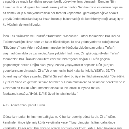
yaşadığı ve orada kendisine peygamberlik görevi verilmiş olmasıdır. Bundan Nûh
tufanının da o bildiğimiz her tarafı sarmış olma özelliği Nûh kavmine ve onların hepsine
ait demek olup bütün yerküresinin her tarafını kapsaması gerekmiyeceği ve o vakit
yeryüzünde onlardan başka insan bulunup bulunmadığı da kestirilemiyeceği anlaşılıyor
ki, Âlûsi'nin de tercihi budur.
İbnü Esir "Kâmil"de ve Ebulfidâ "Tarih"inde: "Mecusiler, Tufanı tanımazlar. Bazıları da
Tufanın varlığını ikrar eder ve fakat Bâbil bölgesi ile ona yakın yerlerde olduğunu ve
"Küyümers" yani Âdem oğullarının meskenleri doğuda olduğundan onlara Tufan'ın
ulaşmadığını iddia ve zanneder. Aynı şekilde Hind, İran, Çin gibi doğu ülkeleri Tufan'ı
tanımazlar. Bazı İranlılar onu itiraf eder ve fakat "genel değildi, Hulvân geçidini
geçmemişti" derler. Doğru olan, yeryüzünde yaşayanların hepsinin Nûh (a.s)'un
çocuklarından olmasıdır. Zira "Ve onun neslini baki kalanlar kıldık."(Sâffat, 37/77)
buyrulmuştur" diye yazarlar. (Sâffat Sûresi'ndeki bu âyet ile Hûd sûresindeki, "Denildi ki:
Ey Nûh! Sana ve gemide seninle beraber bulunan müminlere bir selam ve bereketlerle in.
Onlardan bir takım kâfir ümmetler olacak ki, biz onları dünyada rızıkla
faydalandıracağız."(Hûd, 11/48) âyetinin tefsirine bkz.)
4-12. Ahiret azabı yahut Tufan.
Günahlarınızdan bir kısmını bağışlasın. Ki bunlar geçmiş günahlardır. Zira "İslâm,
kendinden önce işlenmiş küfür ve günahı keser." buyrulmuştur. İslâm, daha önce
yapılanları keser atar. Kişi ahirette onlarla sorguya çekilmez. Yahut, Allah hakkıyla ilgili