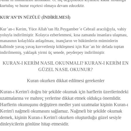
kurtuluş ve huzur reçetesi olmaya devam edecektir.
KUR’AN’IN NÜZÛLÜ (İNDİRİLMESİ)
Kur’an-ı Kerim, Yüce Allah’tan Hz.Peygamber’e Cebrail aracılığıyla, vahiy
yoluyla indirilmiştir. Kolayca ezberlenmesi, kısa zamanda insanlara ulaşması,
manasının kolaylıkla anlaşılması, inançların ve hükümlerin müminlerin
kalbinde yavaş yavaş kuvvetlenip kökleşmesi için Kur’an bir defada toptan
indirilmemiş, yaklaşık yirmi üç senede, peyderpey indirilmiştir.
KURAN-I KERİM NASIL OKUNMALI? KURAN-I KERİM EN
GÜZEL NASIL OKUNUR?
Kuran okurken dikkat edilmesi gerekenler
Kuran-ı Kerim'i doğru bir şekilde okumak için harflerin üzerilerindeki
uzatmalarına ve mahreç yerlerine dikkat etmek oldukça önemlidir.
Harflerin okunuşunu değiştiren medler yani uzatmalar kişinin Kuran-ı
Kerim'i nağmeli okumasını sağlamaz. Nağmeli bir şekilde okumak
demek, kişinin Kuran-ı Kerim'i okurken oluşturduğu güzel sesiyle
dinleyicilerin gönlüne hitap etmesidir.