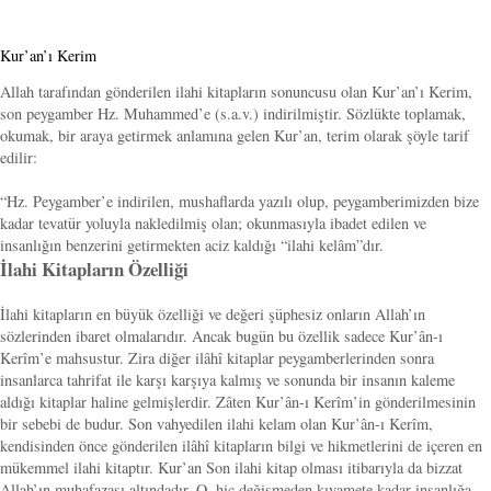
Kur’an’ı Kerim
Allah tarafından gönderilen ilahi kitapların sonuncusu olan Kur’an’ı Kerim,
son peygamber Hz. Muhammed’e (s.a.v.) indirilmiştir. Sözlükte toplamak,
okumak, bir araya getirmek anlamına gelen Kur’an, terim olarak şöyle tarif
edilir:
“Hz. Peygamber’e indirilen, mushaflarda yazılı olup, peygamberimizden bize
kadar tevatür yoluyla nakledilmiş olan; okunmasıyla ibadet edilen ve
insanlığın benzerini getirmekten aciz kaldığı “ilahi kelâm”dır.
İlahi Kitapların Özelliği
İlahi kitapların en büyük özelliği ve değeri şüphesiz onların Allah’ın
sözlerinden ibaret olmalarıdır. Ancak bugün bu özellik sadece Kur’ân-ı
Kerîm’e mahsustur. Zira diğer ilâhî kitaplar peygamberlerinden sonra
insanlarca tahrifat ile karşı karşıya kalmış ve sonunda bir insanın kaleme
aldığı kitaplar haline gelmişlerdir. Zâten Kur’ân-ı Kerîm’in gönderilmesinin
bir sebebi de budur. Son vahyedilen ilahi kelam olan Kur’ân-ı Kerîm,
kendisinden önce gönderilen ilâhî kitapların bilgi ve hikmetlerini de içeren en
mükemmel ilahi kitaptır. Kur’an Son ilahi kitap olması itibarıyla da bizzat
Allah’ın muhafazası altındadır. O, hiç değişmeden kıyamete kadar insanlığa