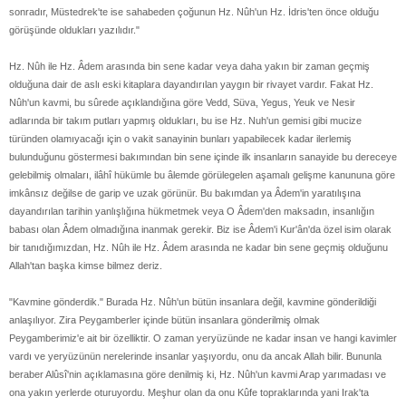
sonradır, Müstedrek'te ise sahabeden çoğunun Hz. Nûh'un Hz. İdris'ten önce olduğu
görüşünde oldukları yazılıdır."
Hz. Nûh ile Hz. Âdem arasında bin sene kadar veya daha yakın bir zaman geçmiş
olduğuna dair de aslı eski kitaplara dayandırılan yaygın bir rivayet vardır. Fakat Hz.
Nûh'un kavmi, bu sûrede açıklandığına göre Vedd, Süva, Yegus, Yeuk ve Nesir
adlarında bir takım putları yapmış oldukları, bu ise Hz. Nuh'un gemisi gibi mucize
türünden olamıyacağı için o vakit sanayinin bunları yapabilecek kadar ilerlemiş
bulunduğunu göstermesi bakımından bin sene içinde ilk insanların sanayide bu dereceye
gelebilmiş olmaları, ilâhî hükümle bu âlemde görülegelen aşamalı gelişme kanununa göre
imkânsız değilse de garip ve uzak görünür. Bu bakımdan ya Âdem'in yaratılışına
dayandırılan tarihin yanlışlığına hükmetmek veya O Âdem'den maksadın, insanlığın
babası olan Âdem olmadığına inanmak gerekir. Biz ise Âdem'i Kur'ân'da özel isim olarak
bir tanıdığımızdan, Hz. Nûh ile Hz. Âdem arasında ne kadar bin sene geçmiş olduğunu
Allah'tan başka kimse bilmez deriz.
"Kavmine gönderdik." Burada Hz. Nûh'un bütün insanlara değil, kavmine gönderildiği
anlaşılıyor. Zira Peygamberler içinde bütün insanlara gönderilmiş olmak
Peygamberimiz'e ait bir özelliktir. O zaman yeryüzünde ne kadar insan ve hangi kavimler
vardı ve yeryüzünün nerelerinde insanlar yaşıyordu, onu da ancak Allah bilir. Bununla
beraber Alûsî'nin açıklamasına göre denilmiş ki, Hz. Nûh'un kavmi Arap yarımadası ve
ona yakın yerlerde oturuyordu. Meşhur olan da onu Kûfe topraklarında yani Irak'ta