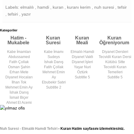
Labels: elmalılı , hamdi , kuran , kuranı kerim , nuh suresi , tefsir
, tefsiri , yazır
Kategoriler
Hatim -
Kuran
Kuran
Kuran
Mukabele
Suresi
Meali
Öğreniyorum
Kabe İmamları
Kabe İmamı
Elmalılı Hamdi
Diyanet Dersleri
Abdussamed
Sudeys
Diyanet Vakfı
Tecvidli Kuran Dersi
Fatih Çollak
İshak Danış
Diyanet İşleri
Kütübü Sitte
Osman Şahin
Fatih Çollak
Yaşar Nuri
Tecvidli Kuran
Erhan Mete
Mehmet Emin
Öztürk
Temelleri
Diyanet Hocaları
Ay
Subtitle 5
Subtitle 5
İlhan Tok
Ebubekir Satıri
Mehmet Emin Ay
Subtitle 2
İshak Danış
İsmail Biçer
Ahmet El Acemi
Nuh Suresi - Elmalılı Hamdi Tefsiri
- Kuran Hatim sayfasını izlemektesiniz.