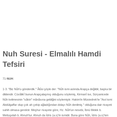
Nuh Suresi - Elmalılı Hamdi
Tefsiri
71-
NUH
:
1-3. "Biz Nûh'u gönderdik." Âlûsi şöyle der: "Nûh ismi aslında Arapça değildir, başka bir
dildendir. Cüvâlikî bunun Arapçalaşmış olduğunu söylemiş, Kirmanî ise, Süryanicede
Nûh kelimesinin "sâkin" mânâsına geldiğini söylemiştir. Hakim'in Müstedrek'te "Asıl ismi
Abdülgaffar olup çok ah çekip ağladığından dolayı Nûh denilmiş." olduğuna dair rivayeti
sahih olmasa gerektir. Meşhur rivayete göre, Hz. Nûh'un nesebi, İbnü Melek b.
Mettuşelah b. Ahnuh'tur. Ahnuh da İdris (a.s)'in ismidir. Buna göre Nûh, İdris (a.s)'ten