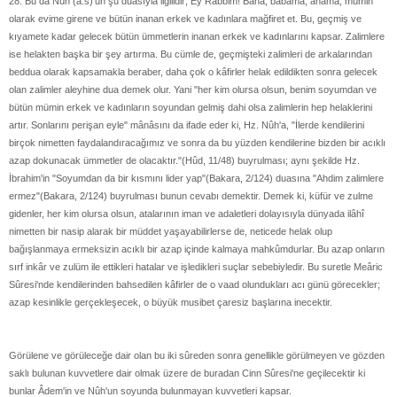
28. Bu da Nûh (a.s)'un şu duasıyla ilgilidir; Ey Rabbim! Bana, babama, anama, mümin
olarak evime girene ve bütün inanan erkek ve kadınlara mağfiret et. Bu, geçmiş ve
kıyamete kadar gelecek bütün ümmetlerin inanan erkek ve kadınlarını kapsar. Zalimlere
ise helakten başka bir şey artırma. Bu cümle de, geçmişteki zalimleri de arkalarından
beddua olarak kapsamakla beraber, daha çok o kâfirler helak edildikten sonra gelecek
olan zalimler aleyhine dua demek olur. Yani "her kim olursa olsun, benim soyumdan ve
bütün mümin erkek ve kadınların soyundan gelmiş dahi olsa zalimlerin hep helaklerini
artır. Sonlarını perişan eyle" mânâsını da ifade eder ki, Hz. Nûh'a, "İlerde kendilerini
birçok nimetten faydalandıracağımız ve sonra da bu yüzden kendilerine bizden bir acıklı
azap dokunacak ümmetler de olacaktır."(Hûd, 11/48) buyrulması; aynı şekilde Hz.
İbrahim'in "Soyumdan da bir kısmını lider yap"(Bakara, 2/124) duasına "Ahdim zalimlere
ermez"(Bakara, 2/124) buyrulması bunun cevabı demektir. Demek ki, küfür ve zulme
gidenler, her kim olursa olsun, atalarının iman ve adaletleri dolayısıyla dünyada ilâhî
nimetten bir nasip alarak bir müddet yaşayabilirlerse de, neticede helak olup
bağışlanmaya ermeksizin acıklı bir azap içinde kalmaya mahkûmdurlar. Bu azap onların
sırf inkâr ve zulüm ile ettikleri hatalar ve işledikleri suçlar sebebiyledir. Bu suretle Meâric
Sûresi'nde kendilerinden bahsedilen kâfirler de o vaad olundukları acı günü görecekler;
azap kesinlikle gerçekleşecek, o büyük musibet çaresiz başlarına inecektir.
Görülene ve görüleceğe dair olan bu iki sûreden sonra genellikle görülmeyen ve gözden
saklı bulunan kuvvetlere dair olmak üzere de buradan Cinn Sûresi'ne geçilecektir ki
bunlar Âdem'in ve Nûh'un soyunda bulunmayan kuvvetleri kapsar.