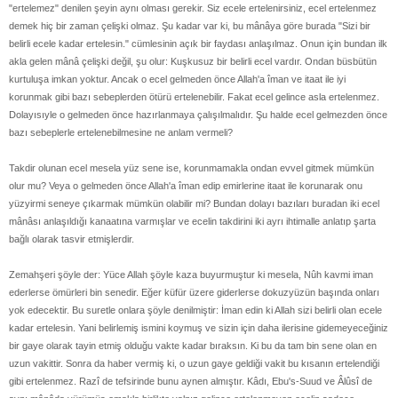
"ertelemez" denilen şeyin aynı olması gerekir. Siz ecele ertelenirsiniz, ecel ertelenmez
demek hiç bir zaman çelişki olmaz. Şu kadar var ki, bu mânâya göre burada "Sizi bir
belirli ecele kadar ertelesin." cümlesinin açık bir faydası anlaşılmaz. Onun için bundan ilk
akla gelen mânâ çelişki değil, şu olur: Kuşkusuz bir belirli ecel vardır. Ondan büsbütün
kurtuluşa imkan yoktur. Ancak o ecel gelmeden önce Allah'a îman ve itaat ile iyi
korunmak gibi bazı sebeplerden ötürü ertelenebilir. Fakat ecel gelince asla ertelenmez.
Dolayısıyle o gelmeden önce hazırlanmaya çalışılmalıdır. Şu halde ecel gelmezden önce
bazı sebeplerle ertelenebilmesine ne anlam vermeli?
Takdir olunan ecel mesela yüz sene ise, korunmamakla ondan evvel gitmek mümkün
olur mu? Veya o gelmeden önce Allah'a îman edip emirlerine itaat ile korunarak onu
yüzyirmi seneye çıkarmak mümkün olabilir mi? Bundan dolayı bazıları buradan iki ecel
mânâsı anlaşıldığı kanaatına varmışlar ve ecelin takdirini iki ayrı ihtimalle anlatıp şarta
bağlı olarak tasvir etmişlerdir.
Zemahşeri şöyle der: Yüce Allah şöyle kaza buyurmuştur ki mesela, Nûh kavmi iman
ederlerse ömürleri bin senedir. Eğer küfür üzere giderlerse dokuzyüzün başında onları
yok edecektir. Bu suretle onlara şöyle denilmiştir: İman edin ki Allah sizi belirli olan ecele
kadar ertelesin. Yani belirlemiş ismini koymuş ve sizin için daha ilerisine gidemeyeceğiniz
bir gaye olarak tayin etmiş olduğu vakte kadar bıraksın. Ki bu da tam bin sene olan en
uzun vakittir. Sonra da haber vermiş ki, o uzun gaye geldiği vakit bu kısanın ertelendiği
gibi ertelenmez. Razî de tefsirinde bunu aynen almıştır. Kâdı, Ebu's-Suud ve Âlûsî de