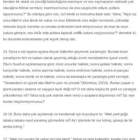
beraber bir ululuk ve yüceliği bulunduğuna inanmıyor ve onu saymayanın neticede yok
olacağına ihtimal vermiyor, inanmıyorsunuz da ona saygısızlık ediyor, putlara
tapıyorsunuz?" Bu mânâya göre söz, sırf tehdit ve korkutma ifade eder. Yahut, "Niçin siz
yüce Allah'ın size ilerde bir vakar ve onur lütfederek size değer vermesini, yükseltip
neticede büyük mertebe ve sevaba erdirmesini ümit etmiyorsunuz da iman ile onun
yoluna gitmiyor, onu inkâr edip putlara taparak zelillik yolunu seçiyorsunuz?" demektir ki,
bu durumda korkutmadan çok teşvik olmuş olur.
14. Oysa o sizi aşama aşama birçok hallerden geçirerek yaratmıştır. Burada insan
yaratılışının fert ve toplum olarak geçirmiş olduğu evrim mertebelerine işaret vardır.
Ebu's-Suud'un açıklamasına göre; önce unsurlar halinde, sonra gıdalar halinde, sonra
karışımlar halinde, sonra sperma halinde, sonra embriyon halinde, sonra et parçası
halinde, sonra kemik ve et halinde, sonra da bambaşka bir yaratılışla şekil vermiştir.
"Yaratanların en güzeli olan Allah'ın şanı ne yücedir."(Müminun, 23/14). Bunları yapan o
güzel yaratıcı ululama ve saygıya layık değil mi? O sizi daha başka bir şekil ve yaratışla
yükseltemez mi? Yahut ezip yok ederek elem verici o azaplara düşüremez mi? Siz niye
bunları düşünmüyorsunuz?
15-16. Bunu daha çok açıklamak ve kanıtlamak için buyruluyor ki: "Allah yedi göğü
tabaka tabaka nasıl yaratmış görmediniz mi? Ay'ı içlerinde bir nur kılmış; güneşi de bir
lamba kılmış."
17. "Allah sizi yerden bir nebat tarzıyla bitirdi." Nebat ve nebt kelimeleri, lügatte cins ismi