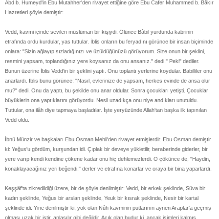
Abd b. Humeyd'in Ebu Mutahher'den rivayet ettiğine göre Ebu Cafer Muhammed b. Bâkır
Hazretleri şöyle demiştir:
Vedd, kavmi içinde sevilen müslüman bir kişiydi. Ölünce Bâbil yurdunda kabrinin
etrafında ordu kurdular, yas tuttular. İblis onların bu feryadını görünce bir insan biçiminde
onlara: "Sizin ağlayıp sızladığınızı ve üzüldüğünüzü görüyorum. Size onun bir şeklini,
resmini yapsam, toplandığınız yere koysanız da onu ansanız." dedi." Peki" dediler.
Bunun üzerine İblis Vedd'in bir şeklini yaptı. Onu toplantı yerlerine koydular. Babilliler onu
anarlardı. İblis bunu görünce: "Nasıl, evlerinize de yapsam, herkes evinde de ansa olur
mu?" dedi. Onu da yaptı, bu şekilde onu anar oldular. Sonra çocukları yetişti. Çocuklar
büyüklerin ona yaptıklarını görüyordu. Nesil uzadıkça onu niye andıkları unutuldu.
Tuttular, ona ilâh diye tapmaya başladılar. İşte yeryüzünde Allah'tan başka ilk tapınılan
Vedd oldu.
İbnü Münzir ve başkaları Ebu Osman Mehli'den rivayet etmişlerdir. Ebu Osman demiştir
ki: Yeğus'u gördüm, kurşundan idi. Çıplak bir deveye yükletilir, beraberinde giderler, bir
yere varıp kendi kendine çökene kadar onu hiç dehlemezlerdi. O çökünce de, "Haydin,
konaklayacağınız yeri beğendi." derler ve etrafına konarlar ve oraya bir bina yaparlardı.
Keşşâf'ta zikredildiği üzere, bir de şöyle denilmiştir: Vedd, bir erkek şeklinde, Süva bir
kadın şeklinde, Yeğus bir arslan şeklinde, Yeuk bir kısrak şeklinde, Nesir bir kartal
şeklinde idi. Yine denilmiştir ki, yok olan Nûh kavminin putlarının aynen Araplar'a geçmiş
olması uzak bir iştir, anlaşılır gibi değildir. Açık olan budur ki, ancak isimleri kalmış,