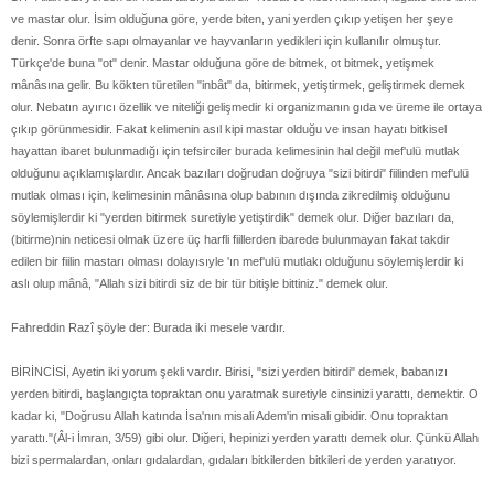
ve mastar olur. İsim olduğuna göre, yerde biten, yani yerden çıkıp yetişen her şeye
denir. Sonra örfte sapı olmayanlar ve hayvanların yedikleri için kullanılır olmuştur.
Türkçe'de buna "ot" denir. Mastar olduğuna göre de bitmek, ot bitmek, yetişmek
mânâsına gelir. Bu kökten türetilen "inbât" da, bitirmek, yetiştirmek, geliştirmek demek
olur. Nebatın ayırıcı özellik ve niteliği gelişmedir ki organizmanın gıda ve üreme ile ortaya
çıkıp görünmesidir. Fakat kelimenin asıl kipi mastar olduğu ve insan hayatı bitkisel
hayattan ibaret bulunmadığı için tefsirciler burada kelimesinin hal değil mef'ulü mutlak
olduğunu açıklamışlardır. Ancak bazıları doğrudan doğruya "sizi bitirdi" fiilinden mef'ulü
mutlak olması için, kelimesinin mânâsına olup babının dışında zikredilmiş olduğunu
söylemişlerdir ki "yerden bitirmek suretiyle yetiştirdik" demek olur. Diğer bazıları da,
(bitirme)nin neticesi olmak üzere üç harfli fiillerden ibarede bulunmayan fakat takdir
edilen bir fiilin mastarı olması dolayısıyle 'ın mef'ulü mutlakı olduğunu söylemişlerdir ki
aslı olup mânâ, "Allah sizi bitirdi siz de bir tür bitişle bittiniz." demek olur.
Fahreddin Razî şöyle der: Burada iki mesele vardır.
BİRİNCİSİ, Ayetin iki yorum şekli vardır. Birisi, "sizi yerden bitirdi" demek, babanızı
yerden bitirdi, başlangıçta topraktan onu yaratmak suretiyle cinsinizi yarattı, demektir. O
kadar ki, "Doğrusu Allah katında İsa'nın misali Adem'in misali gibidir. Onu topraktan
yarattı."(Âl-i İmran, 3/59) gibi olur. Diğeri, hepinizi yerden yarattı demek olur. Çünkü Allah
bizi spermalardan, onları gıdalardan, gıdaları bitkilerden bitkileri de yerden yaratıyor.