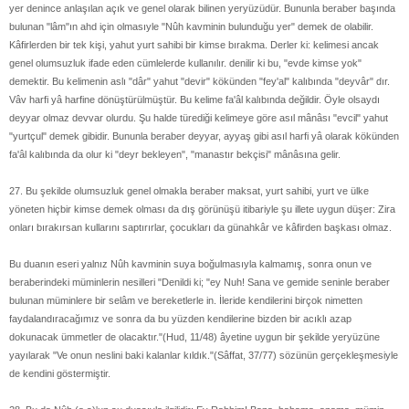
yer denince anlaşılan açık ve genel olarak bilinen yeryüzüdür. Bununla beraber başında
bulunan "lâm"ın ahd için olmasıyle "Nûh kavminin bulunduğu yer" demek de olabilir.
Kâfirlerden bir tek kişi, yahut yurt sahibi bir kimse bırakma. Derler ki: kelimesi ancak
genel olumsuzluk ifade eden cümlelerde kullanılır. denilir ki bu, "evde kimse yok"
demektir. Bu kelimenin aslı "dâr" yahut "devir" kökünden "fey'al" kalıbında "deyvâr" dır.
Vâv harfi yâ harfine dönüştürülmüştür. Bu kelime fa'âl kalıbında değildir. Öyle olsaydı
deyyar olmaz devvar olurdu. Şu halde türediği kelimeye göre asıl mânâsı "evcil" yahut
"yurtçul" demek gibidir. Bununla beraber deyyar, ayyaş gibi asıl harfi yâ olarak kökünden
fa'âl kalıbında da olur ki "deyr bekleyen", "manastır bekçisi" mânâsına gelir.
27. Bu şekilde olumsuzluk genel olmakla beraber maksat, yurt sahibi, yurt ve ülke
yöneten hiçbir kimse demek olması da dış görünüşü itibariyle şu illete uygun düşer: Zira
onları bırakırsan kullarını saptırırlar, çocukları da günahkâr ve kâfirden başkası olmaz.
Bu duanın eseri yalnız Nûh kavminin suya boğulmasıyla kalmamış, sonra onun ve
beraberindeki müminlerin nesilleri "Denildi ki; "ey Nuh! Sana ve gemide seninle beraber
bulunan müminlere bir selâm ve bereketlerle in. İleride kendilerini birçok nimetten
faydalandıracağımız ve sonra da bu yüzden kendilerine bizden bir acıklı azap
dokunacak ümmetler de olacaktır."(Hud, 11/48) âyetine uygun bir şekilde yeryüzüne
yayılarak "Ve onun neslini baki kalanlar kıldık."(Sâffat, 37/77) sözünün gerçekleşmesiyle
de kendini göstermiştir.