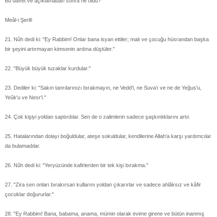
Bu davet ve açıklamadan sonra ne oldu?
Meâl-i Şerifi
21. Nûh dedi ki: "Ey Rabbim! Onlar bana isyan ettiler; malı ve çocuğu hüsrandan başka
bir şeyini artırmayan kimsenin ardına düştüler."
22. "Büyük büyük tuzaklar kurdular."
23. Dediler ki: "Sakın tanrılarınızı bırakmayın, ne Vedd'i, ne Suva'ı ve ne de Yeğus'u,
Yeûk'u ve Nesr'i."
24. Çok kişiyi yoldan saptırdılar. Sen de o zalimlerin sadece şaşkınlıklarını artır.
25. Hatalarından dolayı boğuldular, ateşe sokuldular, kendilerine Allah'a karşı yardımcılar
da bulamadılar.
26. Nûh dedi ki: "Yeryüzünde kafirlerden bir tek kişi bırakma."
27. "Zira sen onları bırakırsan kullarını yoldan çıkarırlar ve sadece ahlâksız ve kâfir
çocuklar doğururlar."
28. "Ey Rabbim! Bana, babama, anama, mümin olarak evime girene ve bütün inanmış