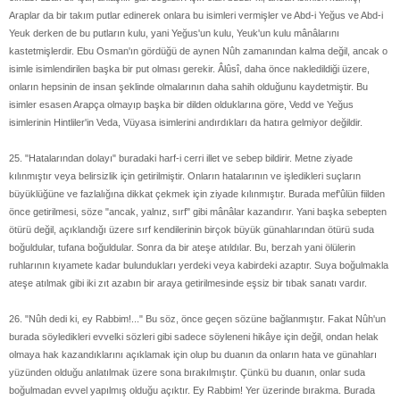
Araplar da bir takım putlar edinerek onlara bu isimleri vermişler ve Abd-i Yeğus ve Abd-i
Yeuk derken de bu putların kulu, yani Yeğus'un kulu, Yeuk'un kulu mânâlarını
kastetmişlerdir. Ebu Osman'ın gördüğü de aynen Nûh zamanından kalma değil, ancak o
isimle isimlendirilen başka bir put olması gerekir. Âlûsî, daha önce nakledildiği üzere,
onların hepsinin de insan şeklinde olmalarının daha sahih olduğunu kaydetmiştir. Bu
isimler esasen Arapça olmayıp başka bir dilden olduklarına göre, Vedd ve Yeğus
isimlerinin Hintliler'in Veda, Vüyasa isimlerini andırdıkları da hatıra gelmiyor değildir.
25. "Hatalarından dolayı" buradaki harf-i cerri illet ve sebep bildirir. Metne ziyade
kılınmıştır veya belirsizlik için getirilmiştir. Onların hatalarının ve işledikleri suçların
büyüklüğüne ve fazlalığına dikkat çekmek için ziyade kılınmıştır. Burada mef'ûlün fiilden
önce getirilmesi, söze "ancak, yalnız, sırf" gibi mânâlar kazandırır. Yani başka sebepten
ötürü değil, açıklandığı üzere sırf kendilerinin birçok büyük günahlarından ötürü suda
boğuldular, tufana boğuldular. Sonra da bir ateşe atıldılar. Bu, berzah yani ölülerin
ruhlarının kıyamete kadar bulundukları yerdeki veya kabirdeki azaptır. Suya boğulmakla
ateşe atılmak gibi iki zıt azabın bir araya getirilmesinde eşsiz bir tıbak sanatı vardır.
26. "Nûh dedi ki, ey Rabbim!..." Bu söz, önce geçen sözüne bağlanmıştır. Fakat Nûh'un
burada söyledikleri evvelki sözleri gibi sadece söyleneni hikâye için değil, ondan helak
olmaya hak kazandıklarını açıklamak için olup bu duanın da onların hata ve günahları
yüzünden olduğu anlatılmak üzere sona bırakılmıştır. Çünkü bu duanın, onlar suda
boğulmadan evvel yapılmış olduğu açıktır. Ey Rabbim! Yer üzerinde bırakma. Burada