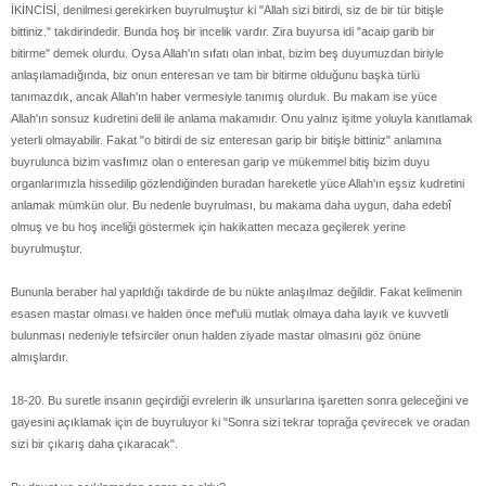
İKİNCİSİ, denilmesi gerekirken buyrulmuştur ki "Allah sizi bitirdi, siz de bir tür bitişle
bittiniz." takdirindedir. Bunda hoş bir incelik vardır. Zira buyursa idi "acaip garib bir
bitirme" demek olurdu. Oysa Allah'ın sıfatı olan inbat, bizim beş duyumuzdan biriyle
anlaşılamadığında, biz onun enteresan ve tam bir bitirme olduğunu başka türlü
tanımazdık, ancak Allah'ın haber vermesiyle tanımış olurduk. Bu makam ise yüce
Allah'ın sonsuz kudretini delil ile anlama makamıdır. Onu yalnız işitme yoluyla kanıtlamak
yeterli olmayabilir. Fakat "o bitirdi de siz enteresan garip bir bitişle bittiniz" anlamına
buyrulunca bizim vasfımız olan o enteresan garip ve mükemmel bitiş bizim duyu
organlarımızla hissedilip gözlendiğinden buradan hareketle yüce Allah'ın eşsiz kudretini
anlamak mümkün olur. Bu nedenle buyrulması, bu makama daha uygun, daha edebî
olmuş ve bu hoş inceliği göstermek için hakikatten mecaza geçilerek yerine
buyrulmuştur.
Bununla beraber hal yapıldığı takdirde de bu nükte anlaşılmaz değildir. Fakat kelimenin
esasen mastar olması ve halden önce mef'ulü mutlak olmaya daha layık ve kuvvetli
bulunması nedeniyle tefsirciler onun halden ziyade mastar olmasını göz önüne
almışlardır.
18-20. Bu suretle insanın geçirdiği evrelerin ilk unsurlarına işaretten sonra geleceğini ve
gayesini açıklamak için de buyruluyor ki "Sonra sizi tekrar toprağa çevirecek ve oradan
sizi bir çıkarış daha çıkaracak".