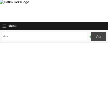
≡
Menü
Ara