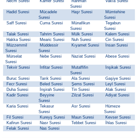
Necm Suresi
Kamer Suresi
Rahman
Vakıa Suresi
Suresi
Hadid Suresi
Mücadele
Haşr Suresi
Mümtehine
Suresi
Suresi
Saff Suresi
Cuma Suresi
Münafikun
Tegabun
Suresi
Suresi
Talak Suresi
Tahrim Suresi
Mülk Suresi
Kalem Suresi
Hakka Suresi
Mearic Suresi
Nuh Suresi
Cin Suresi
Müzzemmil
Müddessir
Kıyamet Suresi
İnsan Suresi
Suresi
Suresi
Mürselat
Nebe Suresi
Naziat Suresi
Abese Suresi
Suresi
Tekvir Suresi
İnfitar Suresi
Mutaffifin
İnşikak Suresi
Suresi
Buruc Suresi
Tarık Suresi
Ala Suresi
Gaşiye Suresi
Fecr Suresi
Beled Suresi
Şems Suresi
Leyl Suresi
Duha Suresi
İnşirah Suresi
Tin Suresi
Alak Suresi
Kadir Suresi
Beyyine
Zilzal Suresi
Adiyat Suresi
Suresi
Karia Suresi
Tekasur
Asr Suresi
Hümeze
Suresi
Suresi
Fil Suresi
Kureyş Suresi
Maun Suresi
Kevser Suresi
Kafirun Suresi
Nasr Suresi
Tebbet Suresi
İhlas Suresi
Felak Suresi
Nas Suresi