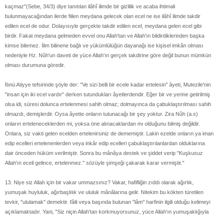
kaçmaz"(Sebe, 34/3) diye tanıtılan ilâhî ilimde bir gizlilik ve acaba ihtimali
bulunmayacağından ilerde fiilen meydana gelecek olan ecel ne ise ilâhî ilimde takdir
edilen ecel de odur. Dolayısıyle gerçekte takdir edilen ecel, meydana gelen ecel gibi
birdir. Fakat meydana gelmeden evvel onu Allah'tan ve Allah'ın bildirdiklerinden başka
kimse bilemez. İlim bilinene bağlı ve yükümlülüğün dayanağı ise kişisel imkân olması
nedeniyle Hz. Nûh'un daveti de yüce Allah'ın gerçek takdirine göre değil bunun mümkün
olması durumuna göredir.
İbnü Atiyye tefsirinde şöyle der: "Ve sizi belli bir ecele kadar ertelesin" âyeti, Mutezile'nin
"insan için iki ecel vardır" derken tutundukları âyetlerdendir. Eğer bir ve yerine getirilmiş
olsa idi, süresi dolunca ertelenmesi sahih olmaz; dolmayınca da çabuklaştırılması sahih
olmazdı, demişlerdir. Oysa âyette onların tutunacağı bir şey yoktur. Zira Nûh (a.s)
onların erteleneceklerden mi, yoksa öne alınacaklardan mı olduğunu bilmiş değildir.
Onlara, siz vakti gelen ecelden ertelenirsiniz de dememiştir. Lakin ezelde onların ya iman
edip ecelleri ertelenenlerden veya inkâr edip ecelleri çabuklaştırılanlardan olduklarına
dair önceden hüküm verilmiştir. Sonra bu mânâya destek ve şiddet verip "Kuşkusuz
Allah'ın eceli gelince, ertelenmez." sözüyle şimşeği çakarak karar vermiştir."
13. Niye siz Allah için bir vakar ummazsınız? Vakar, hafifliğin zıddı olarak ağırlık,
yumuşak huyluluk, ağırbaşlılık ve ululuk mânâlarına gelir. Nitekim bu kökten türetilen
tevkir, "ululamak" demektir. fâili veya başında bulunan "lâm" harfinin ilgili olduğu kelimeyi
açıklamaktadır. Yani, "Siz niçin Allah'tan korkmuyorsunuz, yüce Allah'ın yumuşaklığıyla