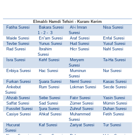
Elmalılı Hamdi Tefsiri - Kuranı Kerim
Fatiha Suresi
Bakara Suresi
Al-i İmran
Nisa Suresi
1 - 2 - 3
Suresi
Maide Suresi
En”am Suresi
Araf Suresi
Enfal Suresi
Tevbe Suresi
Yunus Suresi
Hud Suresi
Yusuf Suresi
Rad Suresi
İbrahim
Hicr Suresi
Nahl Suresi
Suresi
İsra Suresi
Kehf Suresi
Meryem
Ta-Ha Suresi
Suresi
Enbiya Suresi
Hac Suresi
Muminun
Nur Suresi
Suresi
Furkan Suresi
Şuara Suresi
Neml Suresi
Kasas Suresi
Ankebut
Rum Suresi
Lokman Suresi
Secde Suresi
Suresi
Ahzab Suresi
Sebe Suresi
Fatır Suresi
Yasin Suresi
Saffat Suresi
Sad Suresi
Zümer Suresi
Mümin Suresi
Fussilet Suresi
Şura Suresi
Zuhruf Suresi
Duhan Suresi
Casiye Suresi
Ahkaf Suresi
Muhammed
Fetih Suresi
Suresi
Hucurat
Kaf Suresi
Zariyat Suresi
Tur Suresi
Suresi