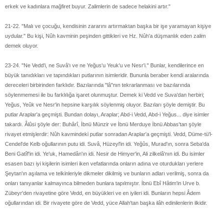
erkek ve kadınlara mağfiret buyur. Zalimlerin de sadece helakini artır."
21-22. "Malı ve çocuğu, kendisinin zararını artırmaktan başka bir işe yaramayan kişiye
uydular." Bu kişi, Nûh kavminin peşinden gittikleri ve Hz. Nûh'a düşmanlık eden zalim
demek oluyor.
23-24. "Ne Vedd'i, ne Suvâ'ı ve ne Yeğus'u Yeuk'u ve Nesr'i." Bunlar, kendilerince en
büyük tanıdıkları ve tapındıkları putlarının isimleridir. Bununla beraber kendi aralarında
dereceleri birbirinden farklıdır. Bazılarında "lâ"nın tekrarlanması ve bazılarında
söylenmemesi ile bu farklılığa işaret olunmuştur. Demek ki Vedd ve Suva'dan herbiri;
Yeğus, Yeûk ve Nesr'in hepsine karşılık söylenmiş oluyor. Bazıları şöyle demiştir. Bu
putlar Araplar'a geçmişti. Bundan dolayı, Araplar; Abd-i Vedd, Abd-i Yeğus... diye isimler
takardı. Âlûsi şöyle der: Buhârî, İbnü Münzir ve İbnü Merduye İbnü Abbas'tan şöyle
rivayet etmişlerdir: Nûh kavmindeki putlar sonradan Araplar'a geçmişti. Vedd, Düme-tü'l-
Cendel'de Kelb oğullarının putu idi. Suvâ, Hüzeyl'in idi. Yeğûs, Murad'ın, sonra Seba'da
Beni Gatîf'in idi. Ye'uk, Hamedân'ın idi. Nesir de Himyer'in, Ali zilkelâ'nın idi. Bu isimler
esasen bazı iyi kişilerin isimleri iken vefatlarında onların adına ve oturdukları yerlere
Şeytan'ın aşılama ve telkinleriyle dikmeler dikilmiş ve bunların adları verilmiş, sonra da
onları tanıyanlar kalmayınca bilmeden bunlara tapılmıştır. İbnü Ebî Hâtim'in Urve b.
Zübeyr'den rivayetine göre Vedd, en büyükleri ve en iyileri idi. Bunların hepsi Âdem
oğullarından idi. Bir rivayete göre de Vedd, yüce Allah'tan başka ilâh edinilenlerin ilkidir.