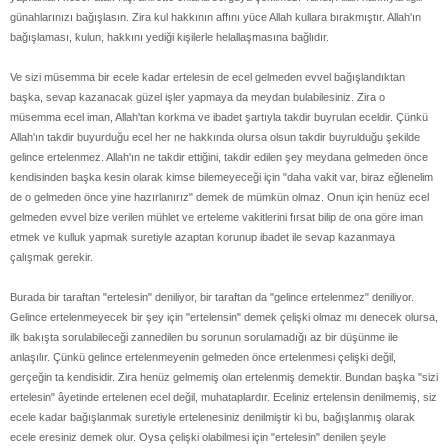
günahlarınızı bağışlasın. Zira kul hakkının affını yüce Allah kullara bırakmıştır. Allah'ın
bağışlaması, kulun, hakkını yediği kişilerle helallaşmasına bağlıdır.
Ve sizi müsemma bir ecele kadar ertelesin de ecel gelmeden evvel bağışlandıktan
başka, sevap kazanacak güzel işler yapmaya da meydan bulabilesiniz. Zira o
müsemma ecel iman, Allah'tan korkma ve ibadet şartıyla takdir buyrulan eceldir. Çünkü
Allah'ın takdir buyurduğu ecel her ne hakkında olursa olsun takdir buyrulduğu şekilde
gelince ertelenmez. Allah'ın ne takdir ettiğini, takdir edilen şey meydana gelmeden önce
kendisinden başka kesin olarak kimse bilemeyeceği için "daha vakit var, biraz eğlenelim
de o gelmeden önce yine hazırlanırız" demek de mümkün olmaz. Onun için henüz ecel
gelmeden evvel bize verilen mühlet ve erteleme vakitlerini fırsat bilip de ona göre iman
etmek ve kulluk yapmak suretiyle azaptan korunup ibadet ile sevap kazanmaya
çalışmak gerekir.
Burada bir taraftan "ertelesin" deniliyor, bir taraftan da "gelince ertelenmez" deniliyor.
Gelince ertelenmeyecek bir şey için "ertelensin" demek çelişki olmaz mı denecek olursa,
ilk bakışta sorulabileceği zannedilen bu sorunun sorulamadığı az bir düşünme ile
anlaşılır. Çünkü gelince ertelenmeyenin gelmeden önce ertelenmesi çelişki değil,
gerçeğin ta kendisidir. Zira henüz gelmemiş olan ertelenmiş demektir. Bundan başka "sizi
ertelesin" âyetinde ertelenen ecel değil, muhataplardır. Eceliniz ertelensin denilmemiş, siz
ecele kadar bağışlanmak suretiyle ertelenesiniz denilmiştir ki bu, bağışlanmış olarak
ecele eresiniz demek olur. Oysa çelişki olabilmesi için "ertelesin" denilen şeyle