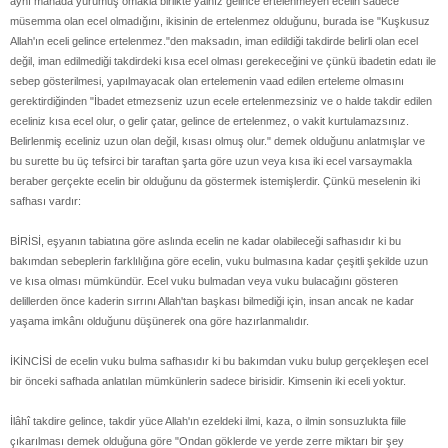
aynı mânâda yürümüş omakla birlikte yalnız gelince ertelenmeyen ecelin sadece
müsemma olan ecel olmadığını, ikisinin de ertelenmez olduğunu, burada ise "Kuşkusuz
Allah'ın eceli gelince ertelenmez."den maksadın, iman edildiği takdirde belirli olan ecel
değil, iman edilmediği takdirdeki kısa ecel olması gerekeceğini ve çünkü ibadetin edatı ile
sebep gösterilmesi, yapılmayacak olan ertelemenin vaad edilen erteleme olmasını
gerektirdiğinden "İbadet etmezseniz uzun ecele ertelenmezsiniz ve o halde takdir edilen
eceliniz kısa ecel olur, o gelir çatar, gelince de ertelenmez, o vakit kurtulamazsınız.
Belirlenmiş eceliniz uzun olan değil, kısası olmuş olur." demek olduğunu anlatmışlar ve
bu surette bu üç tefsirci bir taraftan şarta göre uzun veya kısa iki ecel varsaymakla
beraber gerçekte ecelin bir olduğunu da göstermek istemişlerdir. Çünkü meselenin iki
safhası vardır:
BİRİSİ, eşyanın tabiatına göre aslında ecelin ne kadar olabileceği safhasıdır ki bu
bakımdan sebeplerin farklılığına göre ecelin, vuku bulmasına kadar çeşitli şekilde uzun
ve kısa olması mümkündür. Ecel vuku bulmadan veya vuku bulacağını gösteren
delillerden önce kaderin sırrını Allah'tan başkası bilmediği için, insan ancak ne kadar
yaşama imkânı olduğunu düşünerek ona göre hazırlanmalıdır.
İKİNCİSİ de ecelin vuku bulma safhasıdır ki bu bakımdan vuku bulup gerçekleşen ecel
bir önceki safhada anlatılan mümkünlerin sadece birisidir. Kimsenin iki eceli yoktur.
İlâhî takdire gelince, takdir yüce Allah'ın ezeldeki ilmi, kaza, o ilmin sonsuzlukta fiile
çıkarılması demek olduğuna göre "Ondan göklerde ve yerde zerre miktarı bir şey