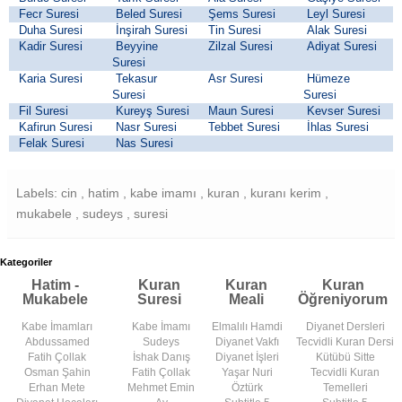
Fecr Suresi
Beled Suresi
Şems Suresi
Leyl Suresi
Duha Suresi
İnşirah Suresi
Tin Suresi
Alak Suresi
Kadir Suresi
Beyyine
Zilzal Suresi
Adiyat Suresi
Suresi
Karia Suresi
Tekasur
Asr Suresi
Hümeze
Suresi
Suresi
Fil Suresi
Kureyş Suresi
Maun Suresi
Kevser Suresi
Kafirun Suresi
Nasr Suresi
Tebbet Suresi
İhlas Suresi
Felak Suresi
Nas Suresi
Labels: cin , hatim , kabe imamı , kuran , kuranı kerim ,
mukabele , sudeys , suresi
Kategoriler
Hatim -
Kuran
Kuran
Kuran
Mukabele
Suresi
Meali
Öğreniyorum
Kabe İmamları
Kabe İmamı
Elmalılı Hamdi
Diyanet Dersleri
Abdussamed
Sudeys
Diyanet Vakfı
Tecvidli Kuran Dersi
Fatih Çollak
İshak Danış
Diyanet İşleri
Kütübü Sitte
Osman Şahin
Fatih Çollak
Yaşar Nuri
Tecvidli Kuran
Erhan Mete
Mehmet Emin
Öztürk
Temelleri