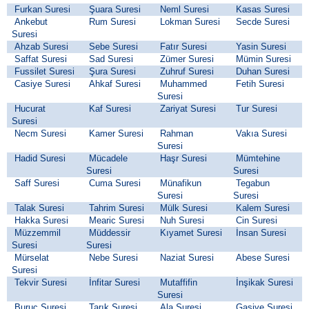
Furkan Suresi
Şuara Suresi
Neml Suresi
Kasas Suresi
Ankebut
Rum Suresi
Lokman Suresi
Secde Suresi
Suresi
Ahzab Suresi
Sebe Suresi
Fatır Suresi
Yasin Suresi
Saffat Suresi
Sad Suresi
Zümer Suresi
Mümin Suresi
Fussilet Suresi
Şura Suresi
Zuhruf Suresi
Duhan Suresi
Casiye Suresi
Ahkaf Suresi
Muhammed
Fetih Suresi
Suresi
Hucurat
Kaf Suresi
Zariyat Suresi
Tur Suresi
Suresi
Necm Suresi
Kamer Suresi
Rahman
Vakıa Suresi
Suresi
Hadid Suresi
Mücadele
Haşr Suresi
Mümtehine
Suresi
Suresi
Saff Suresi
Cuma Suresi
Münafikun
Tegabun
Suresi
Suresi
Talak Suresi
Tahrim Suresi
Mülk Suresi
Kalem Suresi
Hakka Suresi
Mearic Suresi
Nuh Suresi
Cin Suresi
Müzzemmil
Müddessir
Kıyamet Suresi
İnsan Suresi
Suresi
Suresi
Mürselat
Nebe Suresi
Naziat Suresi
Abese Suresi
Suresi
Tekvir Suresi
İnfitar Suresi
Mutaffifin
İnşikak Suresi
Suresi
Buruc Suresi
Tarık Suresi
Ala Suresi
Gaşiye Suresi