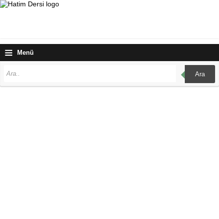
≡
Menü
Ara