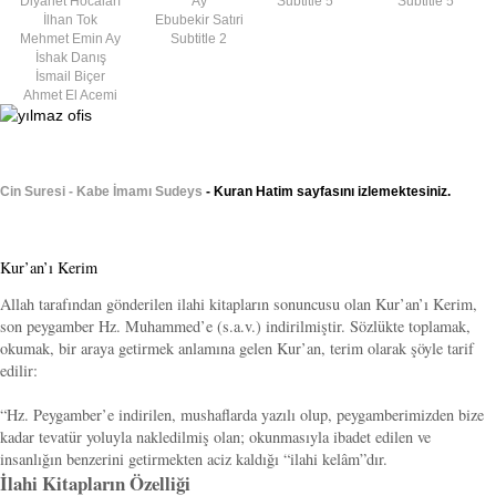
Diyanet Hocaları
Ay
Subtitle 5
Subtitle 5
İlhan Tok
Ebubekir Satıri
Mehmet Emin Ay
Subtitle 2
İshak Danış
İsmail Biçer
Ahmet El Acemi
Cin Suresi - Kabe İmamı Sudeys
- Kuran Hatim sayfasını izlemektesiniz.
Kur’an’ı Kerim
Allah tarafından gönderilen ilahi kitapların sonuncusu olan Kur’an’ı Kerim,
son peygamber Hz. Muhammed’e (s.a.v.) indirilmiştir. Sözlükte toplamak,
okumak, bir araya getirmek anlamına gelen Kur’an, terim olarak şöyle tarif
edilir:
“Hz. Peygamber’e indirilen, mushaflarda yazılı olup, peygamberimizden bize
kadar tevatür yoluyla nakledilmiş olan; okunmasıyla ibadet edilen ve
insanlığın benzerini getirmekten aciz kaldığı “ilahi kelâm”dır.
İlahi Kitapların Özelliği