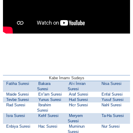
Kabe İmamı Sudeys
Fatiha Suresi
Bakara
Al-i İmran
Nisa Suresi
Suresi
Suresi
Maide Suresi
En”am Suresi
Araf Suresi
Enfal Suresi
Tevbe Suresi
Yunus Suresi
Hud Suresi
Yusuf Suresi
Rad Suresi
İbrahim
Hicr Suresi
Nahl Suresi
Suresi
İsra Suresi
Kehf Suresi
Meryem
Ta-Ha Suresi
Suresi
Enbiya Suresi
Hac Suresi
Muminun
Nur Suresi
Suresi