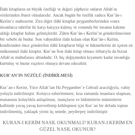
İlahi kitapların en büyük özelliği ve değeri şüphesiz onların Allah’ın
sözlerinden ibaret olmalarıdır. Ancak bugün bu özellik sadece Kur’ân-ı
Kerîm’e mahsustur. Zira diğer ilâhî kitaplar peygamberlerinden sonra
insanlarca tahrifat ile karşı karşıya kalmış ve sonunda bir insanın kaleme
aldığı kitaplar haline gelmişlerdir. Zâten Kur’ân-ı Kerîm’in gönderilmesinin
bir sebebi de budur. Son vahyedilen ilahi kelam olan Kur’ân-ı Kerîm,
kendisinden önce gönderilen ilâhî kitapların bilgi ve hikmetlerini de içeren en
mükemmel ilahi kitaptır. Kur’an Son ilahi kitap olması itibarıyla da bizzat
Allah’ın muhafazası altındadır. O, hiç değişmeden kıyamete kadar insanlığa
kurtuluş ve huzur reçetesi olmaya devam edecektir.
KUR’AN’IN NÜZÛLÜ (İNDİRİLMESİ)
Kur’an-ı Kerim, Yüce Allah’tan Hz.Peygamber’e Cebrail aracılığıyla, vahiy
yoluyla indirilmiştir. Kolayca ezberlenmesi, kısa zamanda insanlara ulaşması,
manasının kolaylıkla anlaşılması, inançların ve hükümlerin müminlerin
kalbinde yavaş yavaş kuvvetlenip kökleşmesi için Kur’an bir defada toptan
indirilmemiş, yaklaşık yirmi üç senede, peyderpey indirilmiştir.
KURAN-I KERİM NASIL OKUNMALI? KURAN-I KERİM EN
GÜZEL NASIL OKUNUR?