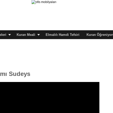
leri
Kuran Meali
Elmalılı Hamdi Tefsiri
Kuran Öğreniyor
amı Sudeys