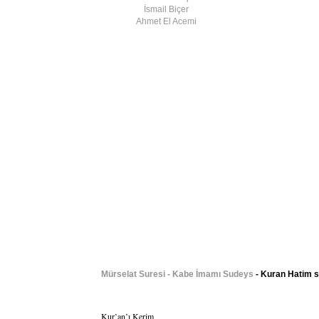
İsmail Biçer
Ahmet El Acemi
Mürselat Suresi - Kabe İmamı Sudeys
- Kuran Hatim sa
Kur’an’ı Kerim