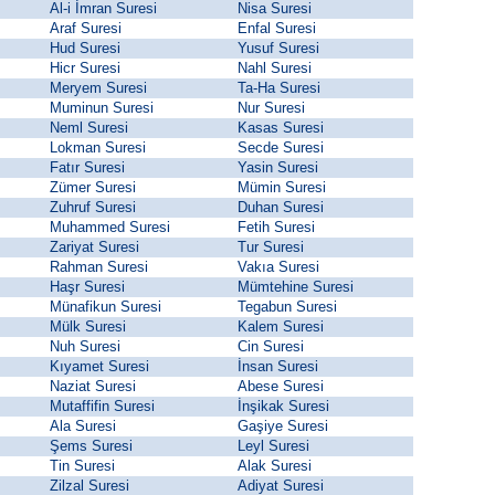
Al-i İmran Suresi
Nisa Suresi
Araf Suresi
Enfal Suresi
Hud Suresi
Yusuf Suresi
Hicr Suresi
Nahl Suresi
Meryem Suresi
Ta-Ha Suresi
Muminun Suresi
Nur Suresi
Neml Suresi
Kasas Suresi
Lokman Suresi
Secde Suresi
Fatır Suresi
Yasin Suresi
Zümer Suresi
Mümin Suresi
Zuhruf Suresi
Duhan Suresi
Muhammed Suresi
Fetih Suresi
Zariyat Suresi
Tur Suresi
Rahman Suresi
Vakıa Suresi
Haşr Suresi
Mümtehine Suresi
Münafikun Suresi
Tegabun Suresi
Mülk Suresi
Kalem Suresi
Nuh Suresi
Cin Suresi
Kıyamet Suresi
İnsan Suresi
Naziat Suresi
Abese Suresi
Mutaffifin Suresi
İnşikak Suresi
Ala Suresi
Gaşiye Suresi
Şems Suresi
Leyl Suresi
Tin Suresi
Alak Suresi
Zilzal Suresi
Adiyat Suresi