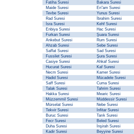
Fatiha Suresi
Bakara Suresi
Maide Suresi
En”am Suresi
Tevbe Suresi
Yunus Suresi
Rad Suresi
İbrahim Suresi
İsra Suresi
Kehf Suresi
Enbiya Suresi
Hac Suresi
Furkan Suresi
Şuara Suresi
Ankebut Suresi
Rum Suresi
Ahzab Suresi
Sebe Suresi
Saffat Suresi
Sad Suresi
Fussilet Suresi
Şura Suresi
Casiye Suresi
Ahkaf Suresi
Hucurat Suresi
Kaf Suresi
Necm Suresi
Kamer Suresi
Hadid Suresi
Mücadele Suresi
Saff Suresi
Cuma Suresi
Talak Suresi
Tahrim Suresi
Hakka Suresi
Mearic Suresi
Müzzemmil Suresi
Müddessir Suresi
Mürselat Suresi
Nebe Suresi
Tekvir Suresi
İnfitar Suresi
Buruc Suresi
Tarık Suresi
Fecr Suresi
Beled Suresi
Duha Suresi
İnşirah Suresi
Kadir Suresi
Beyyine Suresi