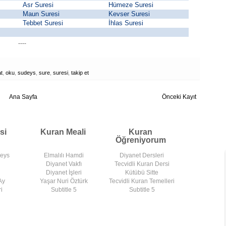
Asr Suresi
Hümeze Suresi
Maun Suresi
Kevser Suresi
Tebbet Suresi
İhlas Suresi
----
t
,
oku
,
sudeys
,
sure
,
suresi
,
takip et
Ana Sayfa
Önceki Kayıt
si
Kuran Meali
Kuran
Öğreniyorum
deys
Elmalılı Hamdi
Diyanet Dersleri
Diyanet Vakfı
Tecvidli Kuran Dersi
Diyanet İşleri
Kütübü Sitte
Ay
Yaşar Nuri Öztürk
Tecvidli Kuran Temelleri
i
Subtitle 5
Subtitle 5