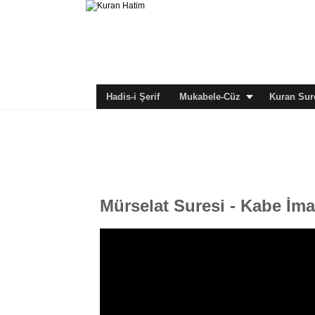
Hadis-i Şerif
Mukabele-Cüz
Kuran Sure
Mürselat Suresi - Kabe İm