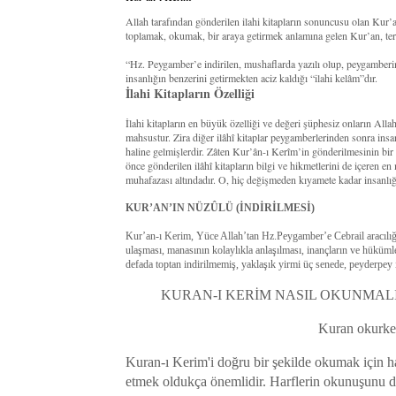
Allah tarafından gönderilen ilahi kitapların sonuncusu olan Kur
toplamak, okumak, bir araya getirmek anlamına gelen Kur’an, terim
“Hz. Peygamber’e indirilen, mushaflarda yazılı olup, peygamberi
insanlığın benzerini getirmekten aciz kaldığı “ilahi kelâm”dır.
İlahi Kitapların Özelliği
İlahi kitapların en büyük özelliği ve değeri şüphesiz onların All
mahsustur. Zira diğer ilâhî kitaplar peygamberlerinden sonra insan
haline gelmişlerdir. Zâten Kur’ân-ı Kerîm’in gönderilmesinin bi
önce gönderilen ilâhî kitapların bilgi ve hikmetlerini de içeren en
muhafazası altındadır. O, hiç değişmeden kıyamete kadar insanlığ
KUR’AN’IN NÜZÛLÜ (İNDİRİLMESİ)
Kur’an-ı Kerim, Yüce Allah’tan Hz.Peygamber’e Cebrail aracılığıy
ulaşması, manasının kolaylıkla anlaşılması, inançların ve hüküm
defada toptan indirilmemiş, yaklaşık yirmi üç senede, peyderpey i
KURAN-I KERİM NASIL OKUNMALI
Kuran okurken
Kuran-ı Kerim'i doğru bir şekilde okumak için ha
etmek oldukça önemlidir. Harflerin okunuşunu de