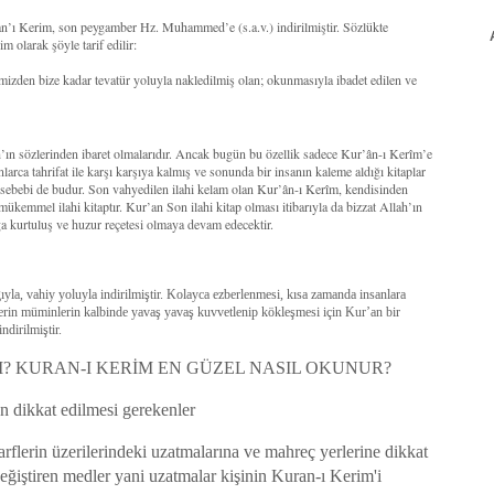
’an’ı Kerim, son peygamber Hz. Muhammed’e (s.a.v.) indirilmiştir. Sözlükte
 olarak şöyle tarif edilir:
mizden bize kadar tevatür yoluyla nakledilmiş olan; okunmasıyla ibadet edilen ve
ah’ın sözlerinden ibaret olmalarıdır. Ancak bugün bu özellik sadece Kur’ân-ı Kerîm’e
larca tahrifat ile karşı karşıya kalmış ve sonunda bir insanın kaleme aldığı kitaplar
r sebebi de budur. Son vahyedilen ilahi kelam olan Kur’ân-ı Kerîm, kendisinden
 mükemmel ilahi kitaptır. Kur’an Son ilahi kitap olması itibarıyla da bizzat Allah’ın
a kurtuluş ve huzur reçetesi olmaya devam edecektir.
la, vahiy yoluyla indirilmiştir. Kolayca ezberlenmesi, kısa zamanda insanlara
lerin müminlerin kalbinde yavaş yavaş kuvvetlenip kökleşmesi için Kur’an bir
ndirilmiştir.
? KURAN-I KERİM EN GÜZEL NASIL OKUNUR?
 dikkat edilmesi gerekenler
rflerin üzerilerindeki uzatmalarına ve mahreç yerlerine dikkat
ğiştiren medler yani uzatmalar kişinin Kuran-ı Kerim'i