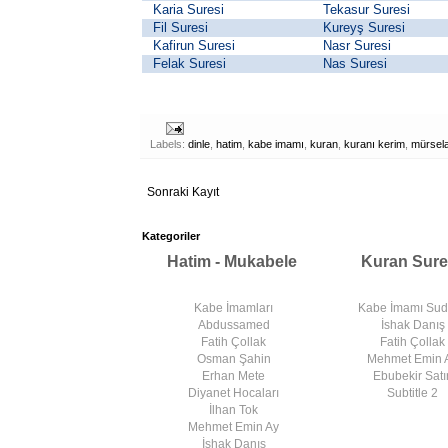
Karia Suresi
Tekasur Suresi
Fil Suresi
Kureyş Suresi
Kafirun Suresi
Nasr Suresi
Felak Suresi
Nas Suresi
Labels:
dinle
,
hatim
,
kabe imamı
,
kuran
,
kuranı kerim
,
mürsela
Sonraki Kayıt
Kategoriler
Hatim - Mukabele
Kuran Sure
Kabe İmamları
Kabe İmamı Su
Abdussamed
İshak Danış
Fatih Çollak
Fatih Çollak
Osman Şahin
Mehmet Emin 
Erhan Mete
Ebubekir Satır
Diyanet Hocaları
Subtitle 2
İlhan Tok
Mehmet Emin Ay
İshak Danış