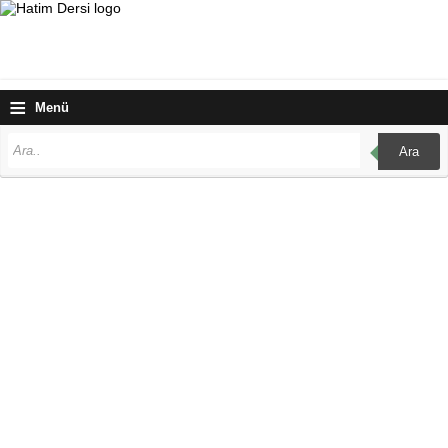
≡
Menü
Ara