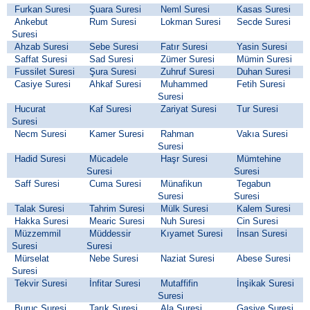
Furkan Suresi
Şuara Suresi
Neml Suresi
Kasas Suresi
Ankebut
Rum Suresi
Lokman Suresi
Secde Suresi
Suresi
Ahzab Suresi
Sebe Suresi
Fatır Suresi
Yasin Suresi
Saffat Suresi
Sad Suresi
Zümer Suresi
Mümin Suresi
Fussilet Suresi
Şura Suresi
Zuhruf Suresi
Duhan Suresi
Casiye Suresi
Ahkaf Suresi
Muhammed
Fetih Suresi
Suresi
Hucurat
Kaf Suresi
Zariyat Suresi
Tur Suresi
Suresi
Necm Suresi
Kamer Suresi
Rahman
Vakıa Suresi
Suresi
Hadid Suresi
Mücadele
Haşr Suresi
Mümtehine
Suresi
Suresi
Saff Suresi
Cuma Suresi
Münafikun
Tegabun
Suresi
Suresi
Talak Suresi
Tahrim Suresi
Mülk Suresi
Kalem Suresi
Hakka Suresi
Mearic Suresi
Nuh Suresi
Cin Suresi
Müzzemmil
Müddessir
Kıyamet Suresi
İnsan Suresi
Suresi
Suresi
Mürselat
Nebe Suresi
Naziat Suresi
Abese Suresi
Suresi
Tekvir Suresi
İnfitar Suresi
Mutaffifin
İnşikak Suresi
Suresi
Buruc Suresi
Tarık Suresi
Ala Suresi
Gaşiye Suresi