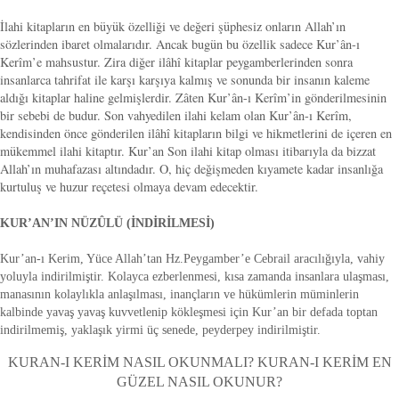
İlahi kitapların en büyük özelliği ve değeri şüphesiz onların Allah’ın
sözlerinden ibaret olmalarıdır. Ancak bugün bu özellik sadece Kur’ân-ı
Kerîm’e mahsustur. Zira diğer ilâhî kitaplar peygamberlerinden sonra
insanlarca tahrifat ile karşı karşıya kalmış ve sonunda bir insanın kaleme
aldığı kitaplar haline gelmişlerdir. Zâten Kur’ân-ı Kerîm’in gönderilmesinin
bir sebebi de budur. Son vahyedilen ilahi kelam olan Kur’ân-ı Kerîm,
kendisinden önce gönderilen ilâhî kitapların bilgi ve hikmetlerini de içeren en
mükemmel ilahi kitaptır. Kur’an Son ilahi kitap olması itibarıyla da bizzat
Allah’ın muhafazası altındadır. O, hiç değişmeden kıyamete kadar insanlığa
kurtuluş ve huzur reçetesi olmaya devam edecektir.
KUR’AN’IN NÜZÛLÜ (İNDİRİLMESİ)
Kur’an-ı Kerim, Yüce Allah’tan Hz.Peygamber’e Cebrail aracılığıyla, vahiy
yoluyla indirilmiştir. Kolayca ezberlenmesi, kısa zamanda insanlara ulaşması,
manasının kolaylıkla anlaşılması, inançların ve hükümlerin müminlerin
kalbinde yavaş yavaş kuvvetlenip kökleşmesi için Kur’an bir defada toptan
indirilmemiş, yaklaşık yirmi üç senede, peyderpey indirilmiştir.
KURAN-I KERİM NASIL OKUNMALI? KURAN-I KERİM EN
GÜZEL NASIL OKUNUR?