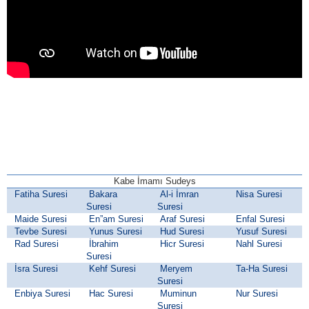
Kabe İmamı Sudeys
Fatiha Suresi
Bakara
Al-i İmran
Nisa Suresi
Suresi
Suresi
Maide Suresi
En”am Suresi
Araf Suresi
Enfal Suresi
Tevbe Suresi
Yunus Suresi
Hud Suresi
Yusuf Suresi
Rad Suresi
İbrahim
Hicr Suresi
Nahl Suresi
Suresi
İsra Suresi
Kehf Suresi
Meryem
Ta-Ha Suresi
Suresi
Enbiya Suresi
Hac Suresi
Muminun
Nur Suresi
Suresi