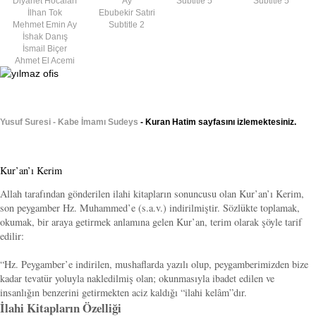
Diyanet Hocaları
Ay
Subtitle 5
Subtitle 5
İlhan Tok
Ebubekir Satıri
Mehmet Emin Ay
Subtitle 2
İshak Danış
İsmail Biçer
Ahmet El Acemi
Yusuf Suresi - Kabe İmamı Sudeys
- Kuran Hatim sayfasını izlemektesiniz.
Kur’an’ı Kerim
Allah tarafından gönderilen ilahi kitapların sonuncusu olan Kur’an’ı Kerim,
son peygamber Hz. Muhammed’e (s.a.v.) indirilmiştir. Sözlükte toplamak,
okumak, bir araya getirmek anlamına gelen Kur’an, terim olarak şöyle tarif
edilir:
“Hz. Peygamber’e indirilen, mushaflarda yazılı olup, peygamberimizden bize
kadar tevatür yoluyla nakledilmiş olan; okunmasıyla ibadet edilen ve
insanlığın benzerini getirmekten aciz kaldığı “ilahi kelâm”dır.
İlahi Kitapların Özelliği