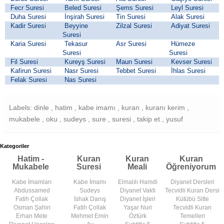
Fecr Suresi
Beled Suresi
Şems Suresi
Leyl Suresi
Duha Suresi
İnşirah Suresi
Tin Suresi
Alak Suresi
Kadir Suresi
Beyyine
Zilzal Suresi
Adiyat Suresi
Suresi
Karia Suresi
Tekasur
Asr Suresi
Hümeze
Suresi
Suresi
Fil Suresi
Kureyş Suresi
Maun Suresi
Kevser Suresi
Kafirun Suresi
Nasr Suresi
Tebbet Suresi
İhlas Suresi
Felak Suresi
Nas Suresi
Labels: dinle , hatim , kabe imamı , kuran , kuranı kerim ,
mukabele , oku , sudeys , sure , suresi , takip et , yusuf
Kategoriler
Hatim -
Kuran
Kuran
Kuran
Mukabele
Suresi
Meali
Öğreniyorum
Kabe İmamları
Kabe İmamı
Elmalılı Hamdi
Diyanet Dersleri
Abdussamed
Sudeys
Diyanet Vakfı
Tecvidli Kuran Dersi
Fatih Çollak
İshak Danış
Diyanet İşleri
Kütübü Sitte
Osman Şahin
Fatih Çollak
Yaşar Nuri
Tecvidli Kuran
Erhan Mete
Mehmet Emin
Öztürk
Temelleri