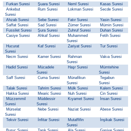
Furkan Suresi
Şuara Suresi
Neml Suresi
Kasas Suresi
Ankebut
Rum Suresi
Lokman Suresi
Secde Suresi
Suresi
Ahzab Suresi
Sebe Suresi
Fatır Suresi
Yasin Suresi
Saffat Suresi
Sad Suresi
Zümer Suresi
Mümin Suresi
Fussilet Suresi
Şura Suresi
Zuhruf Suresi
Duhan Suresi
Casiye Suresi
Ahkaf Suresi
Muhammed
Fetih Suresi
Suresi
Hucurat
Kaf Suresi
Zariyat Suresi
Tur Suresi
Suresi
Necm Suresi
Kamer Suresi
Rahman
Vakıa Suresi
Suresi
Hadid Suresi
Mücadele
Haşr Suresi
Mümtehine
Suresi
Suresi
Saff Suresi
Cuma Suresi
Münafikun
Tegabun
Suresi
Suresi
Talak Suresi
Tahrim Suresi
Mülk Suresi
Kalem Suresi
Hakka Suresi
Mearic Suresi
Nuh Suresi
Cin Suresi
Müzzemmil
Müddessir
Kıyamet Suresi
İnsan Suresi
Suresi
Suresi
Mürselat
Nebe Suresi
Naziat Suresi
Abese Suresi
Suresi
Tekvir Suresi
İnfitar Suresi
Mutaffifin
İnşikak Suresi
Suresi
Buruc Suresi
Tarık Suresi
Ala Suresi
Gaşiye Suresi