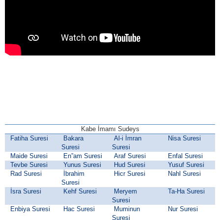
Kabe İmamı Sudeys
Fatiha Suresi
Bakara
Al-i İmran
Nisa Suresi
Suresi
Suresi
Maide Suresi
En”am Suresi
Araf Suresi
Enfal Suresi
Tevbe Suresi
Yunus Suresi
Hud Suresi
Yusuf Suresi
Rad Suresi
İbrahim
Hicr Suresi
Nahl Suresi
Suresi
İsra Suresi
Kehf Suresi
Meryem
Ta-Ha Suresi
Suresi
Enbiya Suresi
Hac Suresi
Muminun
Nur Suresi
Suresi