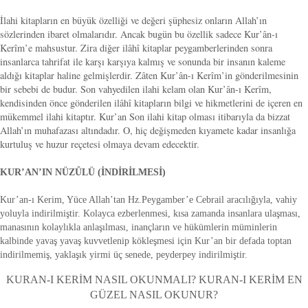
İlahi kitapların en büyük özelliği ve değeri şüphesiz onların Allah’ın
sözlerinden ibaret olmalarıdır. Ancak bugün bu özellik sadece Kur’ân-ı
Kerîm’e mahsustur. Zira diğer ilâhî kitaplar peygamberlerinden sonra
insanlarca tahrifat ile karşı karşıya kalmış ve sonunda bir insanın kaleme
aldığı kitaplar haline gelmişlerdir. Zâten Kur’ân-ı Kerîm’in gönderilmesinin
bir sebebi de budur. Son vahyedilen ilahi kelam olan Kur’ân-ı Kerîm,
kendisinden önce gönderilen ilâhî kitapların bilgi ve hikmetlerini de içeren en
mükemmel ilahi kitaptır. Kur’an Son ilahi kitap olması itibarıyla da bizzat
Allah’ın muhafazası altındadır. O, hiç değişmeden kıyamete kadar insanlığa
kurtuluş ve huzur reçetesi olmaya devam edecektir.
KUR’AN’IN NÜZÛLÜ (İNDİRİLMESİ)
Kur’an-ı Kerim, Yüce Allah’tan Hz.Peygamber’e Cebrail aracılığıyla, vahiy
yoluyla indirilmiştir. Kolayca ezberlenmesi, kısa zamanda insanlara ulaşması,
manasının kolaylıkla anlaşılması, inançların ve hükümlerin müminlerin
kalbinde yavaş yavaş kuvvetlenip kökleşmesi için Kur’an bir defada toptan
indirilmemiş, yaklaşık yirmi üç senede, peyderpey indirilmiştir.
KURAN-I KERİM NASIL OKUNMALI? KURAN-I KERİM EN
GÜZEL NASIL OKUNUR?