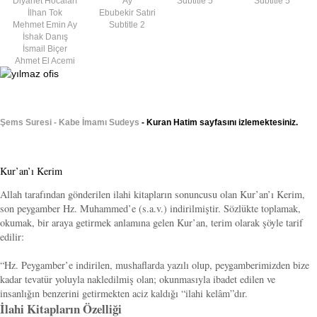
Diyanet Hocaları
Ay
Subtitle 5
Subtitle 5
İlhan Tok
Ebubekir Satıri
Mehmet Emin Ay
Subtitle 2
İshak Danış
İsmail Biçer
Ahmet El Acemi
Şems Suresi - Kabe İmamı Sudeys
- Kuran Hatim sayfasını izlemektesiniz.
Kur’an’ı Kerim
Allah tarafından gönderilen ilahi kitapların sonuncusu olan Kur’an’ı Kerim,
son peygamber Hz. Muhammed’e (s.a.v.) indirilmiştir. Sözlükte toplamak,
okumak, bir araya getirmek anlamına gelen Kur’an, terim olarak şöyle tarif
edilir:
“Hz. Peygamber’e indirilen, mushaflarda yazılı olup, peygamberimizden bize
kadar tevatür yoluyla nakledilmiş olan; okunmasıyla ibadet edilen ve
insanlığın benzerini getirmekten aciz kaldığı “ilahi kelâm”dır.
İlahi Kitapların Özelliği