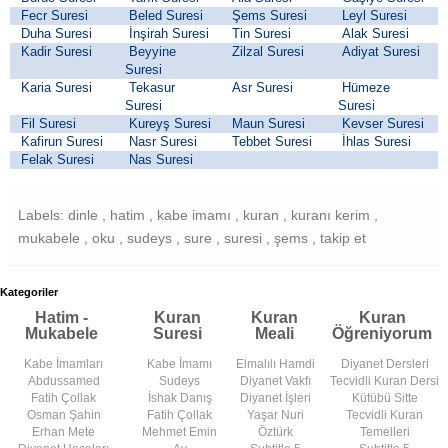
Fecr Suresi
Beled Suresi
Şems Suresi
Leyl Suresi
Duha Suresi
İnşirah Suresi
Tin Suresi
Alak Suresi
Kadir Suresi
Beyyine
Zilzal Suresi
Adiyat Suresi
Suresi
Karia Suresi
Tekasur
Asr Suresi
Hümeze
Suresi
Suresi
Fil Suresi
Kureyş Suresi
Maun Suresi
Kevser Suresi
Kafirun Suresi
Nasr Suresi
Tebbet Suresi
İhlas Suresi
Felak Suresi
Nas Suresi
Labels: dinle , hatim , kabe imamı , kuran , kuranı kerim ,
mukabele , oku , sudeys , sure , suresi , şems , takip et
Kategoriler
Hatim -
Kuran
Kuran
Kuran
Mukabele
Suresi
Meali
Öğreniyorum
Kabe İmamları
Kabe İmamı
Elmalılı Hamdi
Diyanet Dersleri
Abdussamed
Sudeys
Diyanet Vakfı
Tecvidli Kuran Dersi
Fatih Çollak
İshak Danış
Diyanet İşleri
Kütübü Sitte
Osman Şahin
Fatih Çollak
Yaşar Nuri
Tecvidli Kuran
Erhan Mete
Mehmet Emin
Öztürk
Temelleri