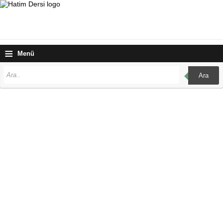
≡
Menü
Ara