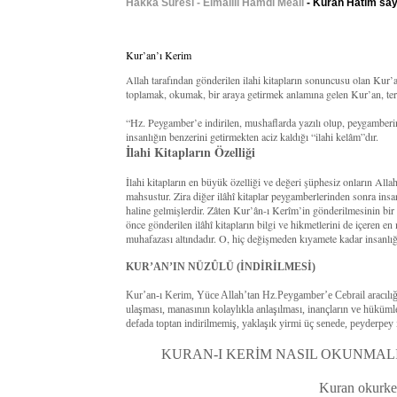
Hakka Suresi - Elmalılı Hamdi Meali
- Kuran Hatim sayf
Kur’an’ı Kerim
Allah tarafından gönderilen ilahi kitapların sonuncusu olan Kur
toplamak, okumak, bir araya getirmek anlamına gelen Kur’an, terim
“Hz. Peygamber’e indirilen, mushaflarda yazılı olup, peygamberi
insanlığın benzerini getirmekten aciz kaldığı “ilahi kelâm”dır.
İlahi Kitapların Özelliği
İlahi kitapların en büyük özelliği ve değeri şüphesiz onların All
mahsustur. Zira diğer ilâhî kitaplar peygamberlerinden sonra insan
haline gelmişlerdir. Zâten Kur’ân-ı Kerîm’in gönderilmesinin bi
önce gönderilen ilâhî kitapların bilgi ve hikmetlerini de içeren en
muhafazası altındadır. O, hiç değişmeden kıyamete kadar insanlığ
KUR’AN’IN NÜZÛLÜ (İNDİRİLMESİ)
Kur’an-ı Kerim, Yüce Allah’tan Hz.Peygamber’e Cebrail aracılığıy
ulaşması, manasının kolaylıkla anlaşılması, inançların ve hüküm
defada toptan indirilmemiş, yaklaşık yirmi üç senede, peyderpey i
KURAN-I KERİM NASIL OKUNMALI
Kuran okurken