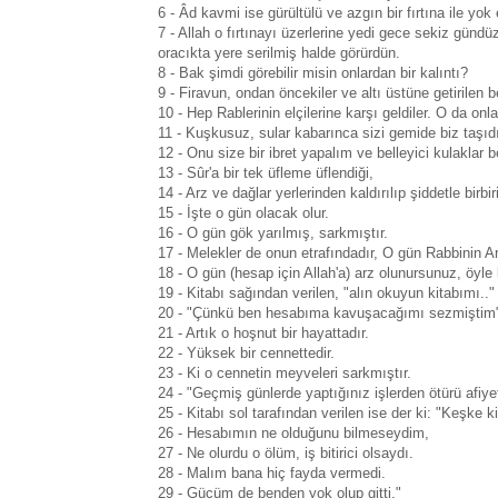
6 - Âd kavmi ise gürültülü ve azgın bir fırtına ile yok e
7 - Allah o fırtınayı üzerlerine yedi gece sekiz gündü
oracıkta yere serilmiş halde görürdün.
8 - Bak şimdi görebilir misin onlardan bir kalıntı?
9 - Firavun, ondan öncekiler ve altı üstüne getirilen b
10 - Hep Rablerinin elçilerine karşı geldiler. O da onla
11 - Kuşkusuz, sular kabarınca sizi gemide biz taşıd
12 - Onu size bir ibret yapalım ve belleyici kulaklar b
13 - Sûr'a bir tek üfleme üflendiği,
14 - Arz ve dağlar yerlerinden kaldırılıp şiddetle bir
15 - İşte o gün olacak olur.
16 - O gün gök yarılmış, sarkmıştır.
17 - Melekler de onun etrafındadır, O gün Rabbinin A
18 - O gün (hesap için Allah'a) arz olunursunuz, öyle k
19 - Kitabı sağından verilen, "alın okuyun kitabımı.."
20 - "Çünkü ben hesabıma kavuşacağımı sezmiştim"
21 - Artık o hoşnut bir hayattadır.
22 - Yüksek bir cennettedir.
23 - Ki o cennetin meyveleri sarkmıştır.
24 - "Geçmiş günlerde yaptığınız işlerden ötürü afiyetl
25 - Kitabı sol tarafından verilen ise der ki: "Keşke 
26 - Hesabımın ne olduğunu bilmeseydim,
27 - Ne olurdu o ölüm, iş bitirici olsaydı.
28 - Malım bana hiç fayda vermedi.
29 - Gücüm de benden yok olup gitti."