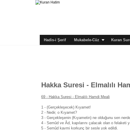
Hadis-i Şerif
Mukabele-Cüz
Kuran Sure
Hakka Suresi - Elmalılı Ha
69 - Hakka Suresi - Elmalılı Hamdi Meali
1 - (Gerçekleşecek) Kıyamet!
2 - Nedir, o Kıyamet?
3 - Gerçekleşenin (Kıyametin) ne olduğunu sen nerde
4 - Semûd ve Âd, kapılarını çalacak olan o felaketi 
5 - Semûd kavmi korkunç bir sesle yok edildi.