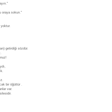
ayın."
nu oraya sokun."
yoktur.
an) getirdiği sözdür.
z.
unuz!
ydı,
ık.
ız.
ak bir öğüttür .
nlar var.
ilesidir.