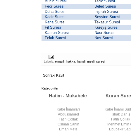
Buruc Suresi
Tarık Suresi
Fecr Suresi
Beled Suresi
Duha Suresi
İnşirah Suresi
Kadir Suresi
Beyyine Suresi
Karia Suresi
Tekasur Suresi
Fil Suresi
Kureyş Suresi
Kafirun Suresi
Nasr Suresi
Felak Suresi
Nas Suresi
Labels:
elmalılı
,
hakka
,
hamdi
,
meali
,
suresi
Sonraki Kayıt
Kategoriler
Hatim - Mukabele
Kuran Sure
Kabe İmamları
Kabe İmamı Su
Abdussamed
İshak Danış
Fatih Çollak
Fatih Çollak
Osman Şahin
Mehmet Emin 
Erhan Mete
Ebubekir Satır