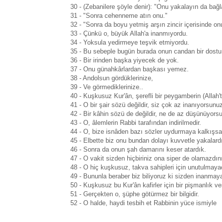
30 - (Zebanilere şöyle denir): "Onu yakalayın da bağl
31 - "Sonra cehenneme atın onu."
32 - "Sonra da boyu yetmiş arşın zincir içerisinde o
33 - Çünkü o, büyük Allah'a inanmıyordu.
34 - Yoksula yedirmeye teşvik etmiyordu.
35 - Bu sebeple bugün burada onun candan bir dostu 
36 - Bir irinden başka yiyecek de yok.
37 - Onu günahkârlardan başkası yemez.
38 - Andolsun gördüklerinize,
39 - Ve görmediklerinize..
40 - Kuşkusuz Kur'ân, şerefli bir peygamberin (Allah't
41 - O bir şair sözü değildir, siz çok az inanıyorsunu
42 - Bir kâhin sözü de değildir, ne de az düşünüyors
43 - O, âlemlerin Rabbi tarafından indirilmedir.
44 - O, bize isnâden bazı sözler uydurmaya kalkışsa
45 - Elbette biz onu bundan dolayı kuvvetle yakalard
46 - Sonra da onun şah damarını keser atardık.
47 - O vakit sizden hiçbiriniz ona siper de olamazdın
48 - O hiç kuşkusuz, takva sahipleri için unutulmayac
49 - Bununla beraber biz biliyoruz ki sizden inanmaya
50 - Kuşkusuz bu Kur'ân kafirler için bir pişmanlık ves
51 - Gerçekten o, şüphe götürmez bir bilgidir.
52 - O halde, haydi tesbih et Rabbinin yüce ismiyle