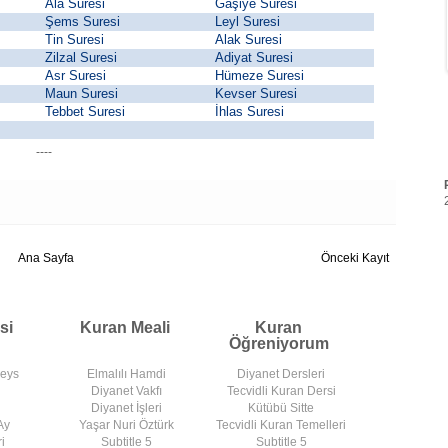
Ala Suresi
Gaşiye Suresi
Şems Suresi
Leyl Suresi
Tin Suresi
Alak Suresi
Zilzal Suresi
Adiyat Suresi
Asr Suresi
Hümeze Suresi
Maun Suresi
Kevser Suresi
Tebbet Suresi
İhlas Suresi
----
Ana Sayfa
Önceki Kayıt
si
Kuran Meali
Kuran
Öğreniyorum
deys
Elmalılı Hamdi
Diyanet Dersleri
Diyanet Vakfı
Tecvidli Kuran Dersi
Diyanet İşleri
Kütübü Sitte
Ay
Yaşar Nuri Öztürk
Tecvidli Kuran Temelleri
i
Subtitle 5
Subtitle 5