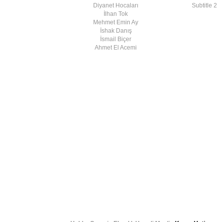
Diyanet Hocaları
Subtitle 2
İlhan Tok
Mehmet Emin Ay
İshak Danış
İsmail Biçer
Ahmet El Acemi