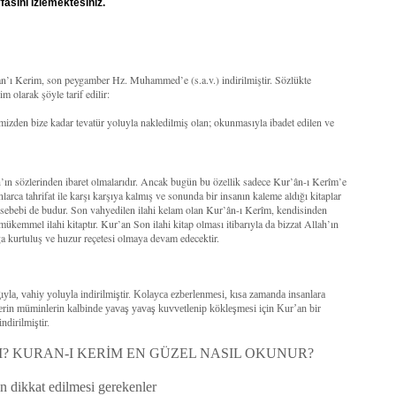
asını izlemektesiniz.
’an’ı Kerim, son peygamber Hz. Muhammed’e (s.a.v.) indirilmiştir. Sözlükte
 olarak şöyle tarif edilir:
mizden bize kadar tevatür yoluyla nakledilmiş olan; okunmasıyla ibadet edilen ve
ah’ın sözlerinden ibaret olmalarıdır. Ancak bugün bu özellik sadece Kur’ân-ı Kerîm’e
larca tahrifat ile karşı karşıya kalmış ve sonunda bir insanın kaleme aldığı kitaplar
r sebebi de budur. Son vahyedilen ilahi kelam olan Kur’ân-ı Kerîm, kendisinden
 mükemmel ilahi kitaptır. Kur’an Son ilahi kitap olması itibarıyla da bizzat Allah’ın
a kurtuluş ve huzur reçetesi olmaya devam edecektir.
la, vahiy yoluyla indirilmiştir. Kolayca ezberlenmesi, kısa zamanda insanlara
lerin müminlerin kalbinde yavaş yavaş kuvvetlenip kökleşmesi için Kur’an bir
ndirilmiştir.
? KURAN-I KERİM EN GÜZEL NASIL OKUNUR?
 dikkat edilmesi gerekenler