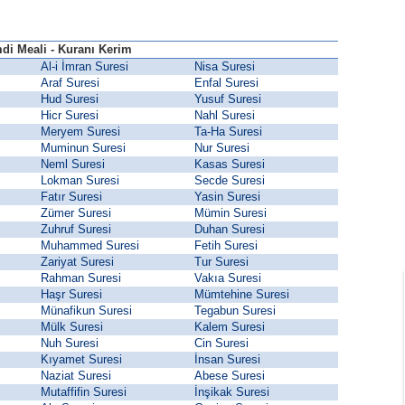
di Meali - Kuranı Kerim
Al-i İmran Suresi
Nisa Suresi
Araf Suresi
Enfal Suresi
Hud Suresi
Yusuf Suresi
Hicr Suresi
Nahl Suresi
Meryem Suresi
Ta-Ha Suresi
Muminun Suresi
Nur Suresi
Neml Suresi
Kasas Suresi
Lokman Suresi
Secde Suresi
Fatır Suresi
Yasin Suresi
Zümer Suresi
Mümin Suresi
Zuhruf Suresi
Duhan Suresi
Muhammed Suresi
Fetih Suresi
Zariyat Suresi
Tur Suresi
Rahman Suresi
Vakıa Suresi
Haşr Suresi
Mümtehine Suresi
Münafikun Suresi
Tegabun Suresi
Mülk Suresi
Kalem Suresi
Nuh Suresi
Cin Suresi
Kıyamet Suresi
İnsan Suresi
Naziat Suresi
Abese Suresi
Mutaffifin Suresi
İnşikak Suresi