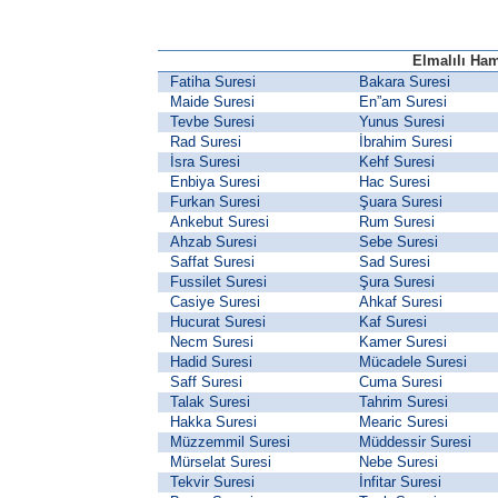
Elmalılı Ham
Fatiha Suresi
Bakara Suresi
Maide Suresi
En”am Suresi
Tevbe Suresi
Yunus Suresi
Rad Suresi
İbrahim Suresi
İsra Suresi
Kehf Suresi
Enbiya Suresi
Hac Suresi
Furkan Suresi
Şuara Suresi
Ankebut Suresi
Rum Suresi
Ahzab Suresi
Sebe Suresi
Saffat Suresi
Sad Suresi
Fussilet Suresi
Şura Suresi
Casiye Suresi
Ahkaf Suresi
Hucurat Suresi
Kaf Suresi
Necm Suresi
Kamer Suresi
Hadid Suresi
Mücadele Suresi
Saff Suresi
Cuma Suresi
Talak Suresi
Tahrim Suresi
Hakka Suresi
Mearic Suresi
Müzzemmil Suresi
Müddessir Suresi
Mürselat Suresi
Nebe Suresi
Tekvir Suresi
İnfitar Suresi