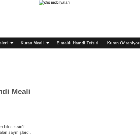
leri
Kuran Meali
Elmalılı Hamdi Tefsiri
Kuran Öğreniyor
mdi Meali
n bileceksin?
yalan saymışlardı.