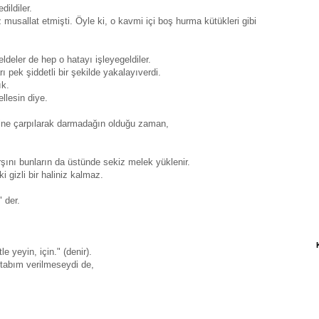
dildiler.
z musallat etmişti. Öyle ki, o kavmi içi boş hurma kütükleri gibi
eldeler de hep o hatayı işleyegeldiler.
rı pek şiddetli bir şekilde yakalayıverdi.
ık.
ellesin diye.
birine çarpılarak darmadağın olduğu zaman,
rşını bunların da üstünde sekiz melek yüklenir.
i gizli bir haliniz kalmaz.
 der.
e yeyin, için." (denir).
kitabım verilmeseydi de,