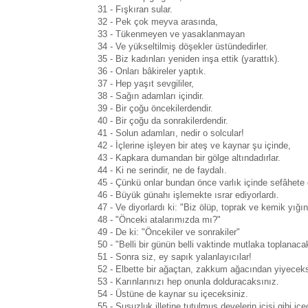
31 - Fışkıran sular.
32 - Pek çok meyva arasında,
33 - Tükenmeyen ve yasaklanmayan
34 - Ve yükseltilmiş döşekler üstündedirler.
35 - Biz kadınları yeniden inşa ettik (yarattık).
36 - Onları bâkireler yaptık.
37 - Hep yaşıt sevgililer,
38 - Sağın adamları içindir.
39 - Bir çoğu öncekilerdendir.
40 - Bir çoğu da sonrakilerdendir.
41 - Solun adamları, nedir o solcular!
42 - İçlerine işleyen bir ateş ve kaynar şu içinde,
43 - Kapkara dumandan bir gölge altındadırlar.
44 - Ki ne serindir, ne de faydalı.
45 - Çünkü onlar bundan önce varlık içinde sefâhete 
46 - Büyük günahı işlemekte ısrar ediyorlardı.
47 - Ve diyorlardı ki: "Biz ölüp, toprak ve kemik yığın
48 - "Önceki atalarımızda mı?"
49 - De ki: "Öncekiler ve sonrakiler"
50 - "Belli bir günün belli vaktinde mutlaka toplanacak
51 - Sonra siz, ey sapık yalanlayıcılar!
52 - Elbette bir ağaçtan, zakkum ağacından yiyeceks
53 - Karınlarınızı hep onunla dolduracaksınız.
54 - Üstüne de kaynar su içeceksiniz.
55 - Susuzluk illetine tutulmuş develerin içişi gibi içe