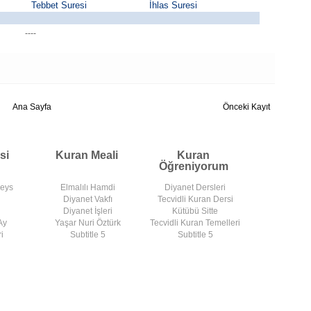
Tebbet Suresi
İhlas Suresi
----
Ana Sayfa
Önceki Kayıt
si
Kuran Meali
Kuran
Öğreniyorum
deys
Elmalılı Hamdi
Diyanet Dersleri
Diyanet Vakfı
Tecvidli Kuran Dersi
Diyanet İşleri
Kütübü Sitte
Ay
Yaşar Nuri Öztürk
Tecvidli Kuran Temelleri
i
Subtitle 5
Subtitle 5