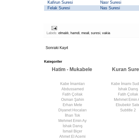
Kafirun Suresi
Nasr Suresi
Felak Suresi
Nas Suresi
Labels:
elmalılı
,
hamdi
,
meali
,
suresi
,
vakia
Sonraki Kayıt
Kategoriler
Hatim - Mukabele
Kuran Sure
Kabe İmamları
Kabe İmamı Su
Abdussamed
İshak Danış
Fatih Çollak
Fatih Çollak
Osman Şahin
Mehmet Emin 
Erhan Mete
Ebubekir Satır
Diyanet Hocaları
Subtitle 2
İlhan Tok
Mehmet Emin Ay
İshak Danış
İsmail Biçer
Ahmet El Acemi