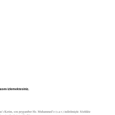
sını izlemektesiniz.
’an’ı Kerim, son peygamber Hz. Muhammed’e (s.a.v.) indirilmiştir. Sözlükte