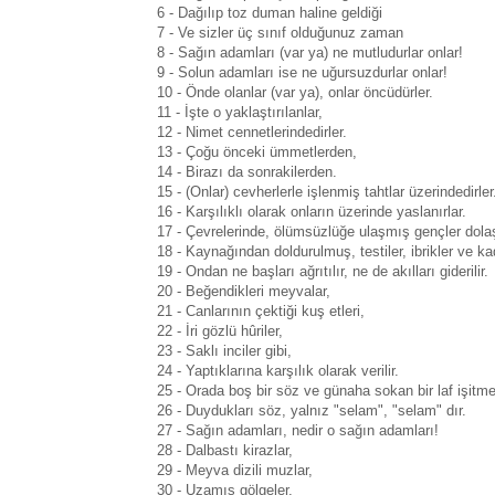
6 - Dağılıp toz duman haline geldiği
7 - Ve sizler üç sınıf olduğunuz zaman
8 - Sağın adamları (var ya) ne mutludurlar onlar!
9 - Solun adamları ise ne uğursuzdurlar onlar!
10 - Önde olanlar (var ya), onlar öncüdürler.
11 - İşte o yaklaştırılanlar,
12 - Nimet cennetlerindedirler.
13 - Çoğu önceki ümmetlerden,
14 - Birazı da sonrakilerden.
15 - (Onlar) cevherlerle işlenmiş tahtlar üzerindedirler
16 - Karşılıklı olarak onların üzerinde yaslanırlar.
17 - Çevrelerinde, ölümsüzlüğe ulaşmış gençler dolaş
18 - Kaynağından doldurulmuş, testiler, ibrikler ve ka
19 - Ondan ne başları ağrıtılır, ne de akılları giderilir.
20 - Beğendikleri meyvalar,
21 - Canlarının çektiği kuş etleri,
22 - İri gözlü hûriler,
23 - Saklı inciler gibi,
24 - Yaptıklarına karşılık olarak verilir.
25 - Orada boş bir söz ve günaha sokan bir laf işitme
26 - Duydukları söz, yalnız "selam", "selam" dır.
27 - Sağın adamları, nedir o sağın adamları!
28 - Dalbastı kirazlar,
29 - Meyva dizili muzlar,
30 - Uzamış gölgeler,