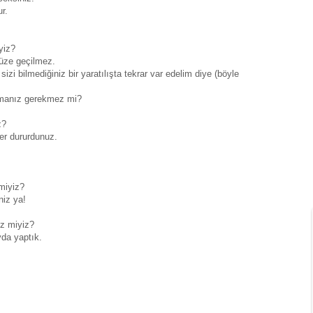
r.
yiz?
müze geçilmez.
sizi bilmediğiniz bir yaratılışta tekrar var edelim diye (böyle
 almanız gerekmez mi?
z?
der dururdunuz.
 miyiz?
niz ya!
iz miyiz?
yda yaptık.