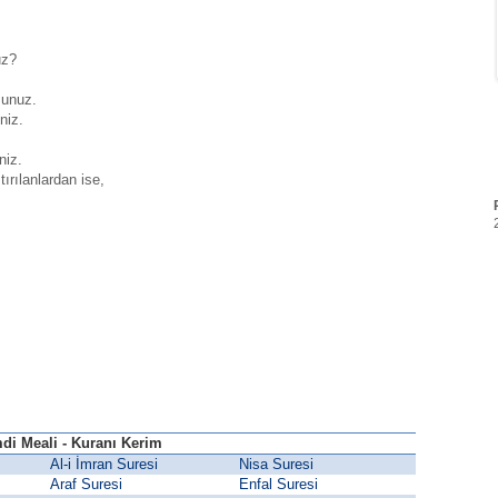
uz?
sunuz.
niz.
niz.
ırılanlardan ise,
di Meali - Kuranı Kerim
Al-i İmran Suresi
Nisa Suresi
Araf Suresi
Enfal Suresi