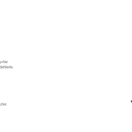
.
ırlar.
dehlerle.
zler.