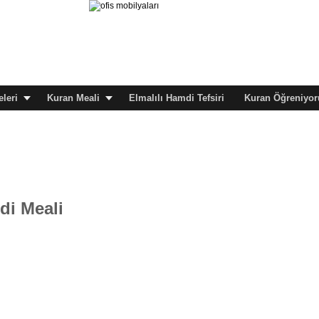
leri
Kuran Meali
Elmalılı Hamdi Tefsiri
Kuran Öğreniyor
di Meali