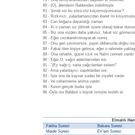
80 - (O), âlemlerin Rabbinden indirilmiştir.
81 - Şimdi siz bu sözü mü küçümsüyorsunuz?
82 - Rızkınızı, yalanlamanızdan ibaret mi kılıyorsun
83 - Can boğaza dayandığı zaman
84 - Ki o zaman siz (ölmek üzere olana) bakar durur
85 - Biz ona sizden daha yakınız, fakat siz görmezsi
86 - Eğer cezalandırılmayacak iseniz,
87 - Onu geri çevirsenize; şayet iddianızda doğru ise
88 - Fakat ölen kişiye gelince, eğer o rahmete yaklaşt
89 - Ona rahatlık, güzel rızık ve Naîm cenneti vardır.
90 - Eğer O, sağın adamlarından ise,
91 - "(Ey sağcı), sana sağcılardan selam!"
92 - Ama yalanlayıcı sapıklardan ise;
93 - İşte ona da kaynar sudan bir ziyafet vardır.
94 - Ve cehenneme atılma vardır.
95 - Kesin gerçek budur işte.
96 -Öyle ise Rabbini o büyük ismiyle tesbih et.
Elmalılı Ham
Fatiha Suresi
Bakara Suresi
Maide Suresi
En”am Suresi