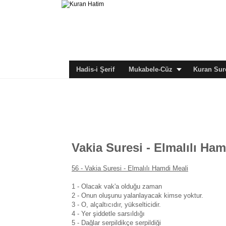
Hadis-i Şerif
Mukabele-Cüz
Kuran Sure
Vakia Suresi - Elmalılı Ham
56 - Vakia Suresi - Elmalılı Hamdi Meali
1 - Olacak vak'a olduğu zaman
2 - Onun oluşunu yalanlayacak kimse yoktur.
3 - O, alçaltıcıdır, yükselticidir.
4 - Yer şiddetle sarsıldığı
5 - Dağlar serpildikçe serpildiği