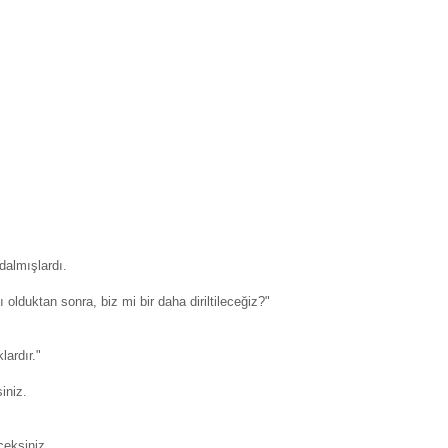
dalmışlardı.
ı olduktan sonra, biz mi bir daha diriltileceğiz?"
lardır."
iniz.
ceksiniz.