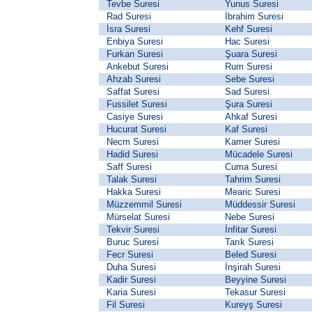
Tevbe Suresi
Yunus Suresi
Rad Suresi
İbrahim Suresi
İsra Suresi
Kehf Suresi
Enbiya Suresi
Hac Suresi
Furkan Suresi
Şuara Suresi
Ankebut Suresi
Rum Suresi
Ahzab Suresi
Sebe Suresi
Saffat Suresi
Sad Suresi
Fussilet Suresi
Şura Suresi
Casiye Suresi
Ahkaf Suresi
Hucurat Suresi
Kaf Suresi
Necm Suresi
Kamer Suresi
Hadid Suresi
Mücadele Suresi
Saff Suresi
Cuma Suresi
Talak Suresi
Tahrim Suresi
Hakka Suresi
Mearic Suresi
Müzzemmil Suresi
Müddessir Suresi
Mürselat Suresi
Nebe Suresi
Tekvir Suresi
İnfitar Suresi
Buruc Suresi
Tarık Suresi
Fecr Suresi
Beled Suresi
Duha Suresi
İnşirah Suresi
Kadir Suresi
Beyyine Suresi
Karia Suresi
Tekasur Suresi
Fil Suresi
Kureyş Suresi