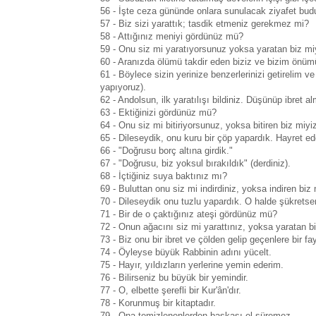
56 - İşte ceza gününde onlara sunulacak ziyafet budu
57 - Biz sizi yarattık; tasdik etmeniz gerekmez mi?
58 - Attığınız meniyi gördünüz mü?
59 - Onu siz mi yaratıyorsunuz yoksa yaratan biz mi
60 - Aranızda ölümü takdir eden biziz ve bizim önü
61 - Böylece sizin yerinize benzerlerinizi getirelim ve 
yapıyoruz).
62 - Andolsun, ilk yaratılışı bildiniz. Düşünüp ibret
63 - Ektiğinizi gördünüz mü?
64 - Onu siz mi bitiriyorsunuz, yoksa bitiren biz miyi
65 - Dileseydik, onu kuru bir çöp yapardık. Hayret e
66 - "Doğrusu borç altına girdik."
67 - "Doğrusu, biz yoksul bırakıldık" (derdiniz).
68 - İçtiğiniz suya baktınız mı?
69 - Buluttan onu siz mi indirdiniz, yoksa indiren biz
70 - Dileseydik onu tuzlu yapardık. O halde şükretse
71 - Bir de o çaktığınız ateşi gördünüz mü?
72 - Onun ağacını siz mi yarattınız, yoksa yaratan b
73 - Biz onu bir ibret ve çölden gelip geçenlere bir fa
74 - Öyleyse büyük Rabbinin adını yücelt.
75 - Hayır, yıldızların yerlerine yemin ederim.
76 - Bilirseniz bu büyük bir yemindir.
77 - O, elbette şerefli bir Kur'ân'dır.
78 - Korunmuş bir kitaptadır.
79 - Ona temizlenenlerden başkası el süremez.