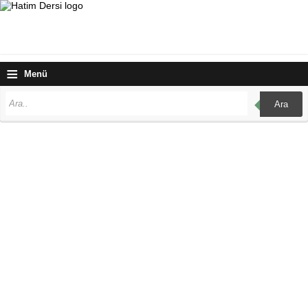
≡
Menü
Ara