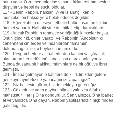
bunu yaptı. O zulmedenler ise şımartıldıkları refahın peşine
düştüler ve hepsi de suçlu oldular.
117 - Senin Rabbin, halkları iyi ve ıslahatçı iken, o
memleketleri haksız yere helak edecek değildir.
118 - Eğer Rabbin dileseydi elbette bütün insanları tek bir
ümmet yapardı. Halbuki yine de ihtilaf edip duracaklardı.
119 - Ancak Rabbinin rahmetle yarlığadığı kimseler başka.
Onun içindir ki, onları yarattı. Ve Rabbinin "Andolsun ki
cehennemi cinlerden ve insanlardan tamamen
dolduracağım" sözü böylece tamam oldu.
120 - Peygamberlere ait haberlerden kalbini yatıştıracak
olanlardan her türlüsünü sana kıssa olarak anlatıyoruz.
Bunda da sana bir hakikat, müminlere de bir öğüt ve ibret
gelmiştir.
121 - İmana gelmeyen o kâfirlere de ki: "Elinizden geleni
geri koymayın! Biz de yapacağımızı yapacağız."
122 - Siz bekleyin görün, biz de bekleyip göreceğiz.
123 - Göklerin ve yerin gaybını bilmek yalnızca Allah'a
mahsustur. Her iş O'na döndürülür. Sen yalnızca O'na ibadet
et ve yalnızca O'na dayan. Rabbin yaptıklarınızın hiçbirinden
gafil değildir.