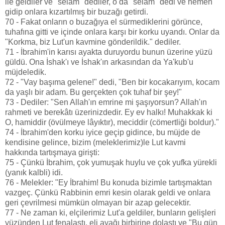
ile geldiler ve "selâm" dediler, o da "selâm" dedi ve hemen
gidip onlara kızartılmış bir buzağı getirdi.
70 - Fakat onların o buzağıya el sürmediklerini görünce,
tuhafına gitti ve içinde onlara karşı bir korku uyandı. Onlar da
"Korkma, biz Lut'un kavmine gönderildik." dediler.
71 - İbrahim'in karısı ayakta duruyordu bunun üzerine yüzü
güldü. Ona İshak'ı ve İshak'ın arkasından da Ya'kub'u
müjdeledik.
72 - "Vay başıma gelene!" dedi, "Ben bir kocakarıyım, kocam
da yaşlı bir adam. Bu gerçekten çok tuhaf bir şey!"
73 - Dediler: "Sen Allah'ın emrine mi şaşıyorsun? Allah'ın
rahmeti ve berekâtı üzerinizdedir. Ey ev halkı! Muhakkak ki
O, hamiddir (övülmeye lâyıktır), meciddir (cömertliği boldur)."
74 - İbrahim'den korku iyice geçip gidince, bu müjde de
kendisine gelince, bizim (meleklerimiz)le Lut kavmi
hakkında tartışmaya girişti:
75 - Çünkü İbrahim, çok yumuşak huylu ve çok yufka yürekli
(yanık kalbli) idi.
76 - Melekler: "Ey İbrahim! Bu konuda bizimle tartışmaktan
vazgeç. Çünkü Rabbinin emri kesin olarak geldi ve onlara
geri çevrilmesi mümkün olmayan bir azap gelecektir.
77 - Ne zaman ki, elçilerimiz Lut'a geldiler, bunların gelişleri
yüzünden Lut fenalaştı, eli ayağı birbirine dolaştı ve "Bu gün