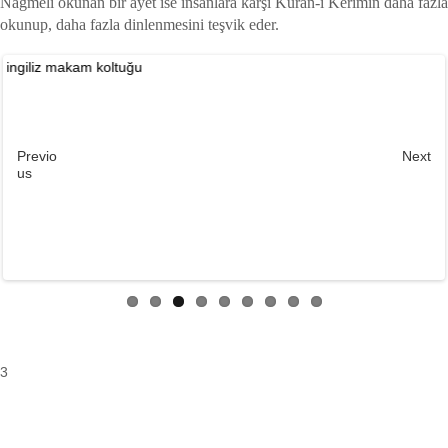
Nağmeli okunan bir ayet ise insanlara karşı Kuran-ı Kerimin daha fazla
okunup, daha fazla dinlenmesini teşvik eder.
Previo
Next
us
3