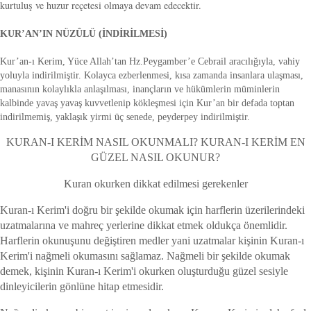
kurtuluş ve huzur reçetesi olmaya devam edecektir.
KUR’AN’IN NÜZÛLÜ (İNDİRİLMESİ)
Kur’an-ı Kerim, Yüce Allah’tan Hz.Peygamber’e Cebrail aracılığıyla, vahiy
yoluyla indirilmiştir. Kolayca ezberlenmesi, kısa zamanda insanlara ulaşması,
manasının kolaylıkla anlaşılması, inançların ve hükümlerin müminlerin
kalbinde yavaş yavaş kuvvetlenip kökleşmesi için Kur’an bir defada toptan
indirilmemiş, yaklaşık yirmi üç senede, peyderpey indirilmiştir.
KURAN-I KERİM NASIL OKUNMALI? KURAN-I KERİM EN
GÜZEL NASIL OKUNUR?
Kuran okurken dikkat edilmesi gerekenler
Kuran-ı Kerim'i doğru bir şekilde okumak için harflerin üzerilerindeki
uzatmalarına ve mahreç yerlerine dikkat etmek oldukça önemlidir.
Harflerin okunuşunu değiştiren medler yani uzatmalar kişinin Kuran-ı
Kerim'i nağmeli okumasını sağlamaz. Nağmeli bir şekilde okumak
demek, kişinin Kuran-ı Kerim'i okurken oluşturduğu güzel sesiyle
dinleyicilerin gönlüne hitap etmesidir.