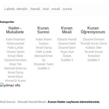
Labels: elmalılı , hamdi , hud , meali , suresi
Kategoriler
Hatim -
Kuran
Kuran
Kuran
Mukabele
Suresi
Meali
Öğreniyorum
Kabe İmamları
Kabe İmamı
Elmalılı Hamdi
Diyanet Dersleri
Abdussamed
Sudeys
Diyanet Vakfı
Tecvidli Kuran Dersi
Fatih Çollak
İshak Danış
Diyanet İşleri
Kütübü Sitte
Osman Şahin
Fatih Çollak
Yaşar Nuri
Tecvidli Kuran
Erhan Mete
Mehmet Emin
Öztürk
Temelleri
Diyanet Hocaları
Ay
Subtitle 5
Subtitle 5
İlhan Tok
Ebubekir Satıri
Mehmet Emin Ay
Subtitle 2
İshak Danış
İsmail Biçer
Ahmet El Acemi
Hud Suresi - Elmalılı Hamdi Meali
- Kuran Hatim sayfasını izlemektesiniz.