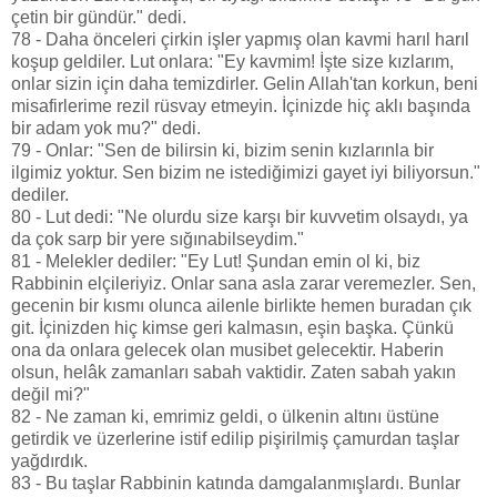
çetin bir gündür." dedi.
78 - Daha önceleri çirkin işler yapmış olan kavmi harıl harıl
koşup geldiler. Lut onlara: "Ey kavmim! İşte size kızlarım,
onlar sizin için daha temizdirler. Gelin Allah'tan korkun, beni
misafirlerime rezil rüsvay etmeyin. İçinizde hiç aklı başında
bir adam yok mu?" dedi.
79 - Onlar: "Sen de bilirsin ki, bizim senin kızlarınla bir
ilgimiz yoktur. Sen bizim ne istediğimizi gayet iyi biliyorsun."
dediler.
80 - Lut dedi: "Ne olurdu size karşı bir kuvvetim olsaydı, ya
da çok sarp bir yere sığınabilseydim."
81 - Melekler dediler: "Ey Lut! Şundan emin ol ki, biz
Rabbinin elçileriyiz. Onlar sana asla zarar veremezler. Sen,
gecenin bir kısmı olunca ailenle birlikte hemen buradan çık
git. İçinizden hiç kimse geri kalmasın, eşin başka. Çünkü
ona da onlara gelecek olan musibet gelecektir. Haberin
olsun, helâk zamanları sabah vaktidir. Zaten sabah yakın
değil mi?"
82 - Ne zaman ki, emrimiz geldi, o ülkenin altını üstüne
getirdik ve üzerlerine istif edilip pişirilmiş çamurdan taşlar
yağdırdık.
83 - Bu taşlar Rabbinin katında damgalanmışlardı. Bunlar