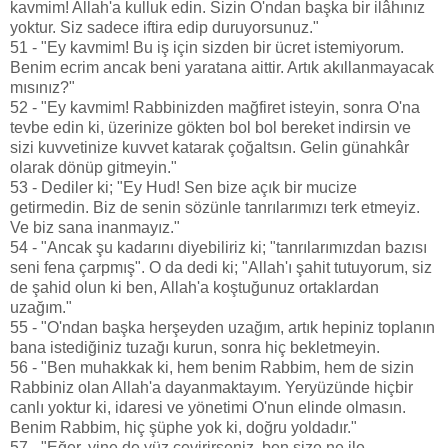
kavmim! Allah'a kulluk edin. Sizin O'ndan başka bir ilâhınız
yoktur. Siz sadece iftira edip duruyorsunuz."
51 - "Ey kavmim! Bu iş için sizden bir ücret istemiyorum.
Benim ecrim ancak beni yaratana aittir. Artık akıllanmayacak
mısınız?"
52 - "Ey kavmim! Rabbinizden mağfiret isteyin, sonra O'na
tevbe edin ki, üzerinize gökten bol bol bereket indirsin ve
sizi kuvvetinize kuvvet katarak çoğaltsın. Gelin günahkâr
olarak dönüp gitmeyin."
53 - Dediler ki; "Ey Hud! Sen bize açık bir mucize
getirmedin. Biz de senin sözünle tanrılarımızı terk etmeyiz.
Ve biz sana inanmayız."
54 - "Ancak şu kadarını diyebiliriz ki; "tanrılarımızdan bazısı
seni fena çarpmış". O da dedi ki; "Allah'ı şahit tutuyorum, siz
de şahid olun ki ben, Allah'a koştuğunuz ortaklardan
uzağım."
55 - "O'ndan başka herşeyden uzağım, artık hepiniz toplanın
bana istediğiniz tuzağı kurun, sonra hiç bekletmeyin.
56 - "Ben muhakkak ki, hem benim Rabbim, hem de sizin
Rabbiniz olan Allah'a dayanmaktayım. Yeryüzünde hiçbir
canlı yoktur ki, idaresi ve yönetimi O'nun elinde olmasın.
Benim Rabbim, hiç şüphe yok ki, doğru yoldadır."
57 - "Eğer, yine de yüz çevirirseniz, ben size ne ile