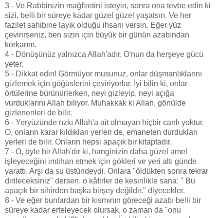
3 - Ve Rabbinizin mağfiretini isteyin, sonra ona tevbe edin ki
sizi, belli bir süreye kadar güzel güzel yaşatsın. Ve her
fazilet sahibine layık olduğu ihsanı versin. Eğer yüz
çevirirseniz, ben sizin için büyük bir günün azabından
korkarım.
4 - Dönüşünüz yalnızca Allah'adır. O'nun da herşeye gücü
yeter.
5 - Dikkat edin! Görmüyor musunuz, onlar düşmanlıklarını
gizlemek için göğüslerini çeviriyorlar. İyi bilin ki, onlar
örtülerine bürünürlerken, neyi gizleyip, neyi açığa
vurduklarını Allah biliyor. Muhakkak ki Allah, gönülde
gizlenenleri de bilir.
6 - Yeryüzünde rızkı Allah'a ait olmayan hiçbir canlı yoktur.
O, onların karar kıldıkları yerleri de, emaneten durdukları
yerleri de bilir. Onların hepsi apaçık bir kitaptadır.
7 - O, öyle bir Allah'dır ki, hanginizin daha güzel amel
işleyeceğini imtihan etmek için gökleri ve yeri altı günde
yarattı. Arşı da su üstündeydi. Onlara "öldükten sonra tekrar
dirileceksiniz" dersen, o kâfirler de kesinlikle sana: " Bu
apaçık bir sihirden başka birşey değildir." diyecekler.
8 - Ve eğer bunlardan bir kısmının göreceği azabı belli bir
süreye kadar erteleyecek olursak, o zaman da "onu