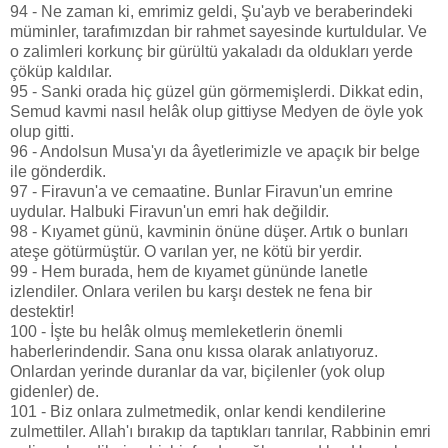
94 - Ne zaman ki, emrimiz geldi, Şu'ayb ve beraberindeki
müminler, tarafımızdan bir rahmet sayesinde kurtuldular. Ve
o zalimleri korkunç bir gürültü yakaladı da oldukları yerde
çöküp kaldılar.
95 - Sanki orada hiç güzel gün görmemişlerdi. Dikkat edin,
Semud kavmi nasıl helâk olup gittiyse Medyen de öyle yok
olup gitti.
96 - Andolsun Musa'yı da âyetlerimizle ve apaçık bir belge
ile gönderdik.
97 - Firavun'a ve cemaatine. Bunlar Firavun'un emrine
uydular. Halbuki Firavun'un emri hak değildir.
98 - Kıyamet günü, kavminin önüne düşer. Artık o bunları
ateşe götürmüştür. O varılan yer, ne kötü bir yerdir.
99 - Hem burada, hem de kıyamet gününde lanetle
izlendiler. Onlara verilen bu karşı destek ne fena bir
destektir!
100 - İşte bu helâk olmuş memleketlerin önemli
haberlerindendir. Sana onu kıssa olarak anlatıyoruz.
Onlardan yerinde duranlar da var, biçilenler (yok olup
gidenler) de.
101 - Biz onlara zulmetmedik, onlar kendi kendilerine
zulmettiler. Allah'ı bırakıp da taptıkları tanrılar, Rabbinin emri