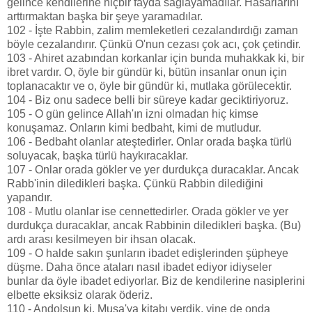
gelince kendilerine hiçbir fayda sağlayamadılar. Hasarlarını
arttırmaktan başka bir şeye yaramadılar.
102 - İşte Rabbin, zalim memleketleri cezalandırdığı zaman
böyle cezalandırır. Çünkü O'nun cezası çok acı, çok çetindir.
103 - Ahiret azabından korkanlar için bunda muhakkak ki, bir
ibret vardır. O, öyle bir gündür ki, bütün insanlar onun için
toplanacaktır ve o, öyle bir gündür ki, mutlaka görülecektir.
104 - Biz onu sadece belli bir süreye kadar geciktiriyoruz.
105 - O gün gelince Allah'ın izni olmadan hiç kimse
konuşamaz. Onların kimi bedbaht, kimi de mutludur.
106 - Bedbaht olanlar ateştedirler. Onlar orada başka türlü
soluyacak, başka türlü haykıracaklar.
107 - Onlar orada gökler ve yer durdukça duracaklar. Ancak
Rabb'inin diledikleri başka. Çünkü Rabbin dilediğini
yapandır.
108 - Mutlu olanlar ise cennettedirler. Orada gökler ve yer
durdukça duracaklar, ancak Rabbinin diledikleri başka. (Bu)
ardı arası kesilmeyen bir ihsan olacak.
109 - O halde sakın şunların ibadet edişlerinden şüpheye
düşme. Daha önce ataları nasıl ibadet ediyor idiyseler
bunlar da öyle ibadet ediyorlar. Biz de kendilerine nasiplerini
elbette eksiksiz olarak öderiz.
110 - Andolsun ki, Musa'ya kitabı verdik, yine de onda