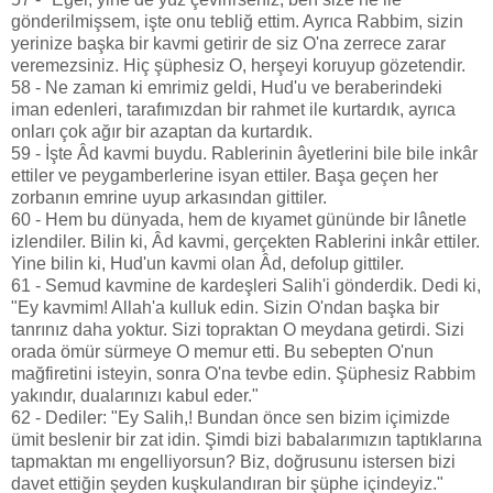
gönderilmişsem, işte onu tebliğ ettim. Ayrıca Rabbim, sizin
yerinize başka bir kavmi getirir de siz O'na zerrece zarar
veremezsiniz. Hiç şüphesiz O, herşeyi koruyup gözetendir.
58 - Ne zaman ki emrimiz geldi, Hud'u ve beraberindeki
iman edenleri, tarafımızdan bir rahmet ile kurtardık, ayrıca
onları çok ağır bir azaptan da kurtardık.
59 - İşte Âd kavmi buydu. Rablerinin âyetlerini bile bile inkâr
ettiler ve peygamberlerine isyan ettiler. Başa geçen her
zorbanın emrine uyup arkasından gittiler.
60 - Hem bu dünyada, hem de kıyamet gününde bir lânetle
izlendiler. Bilin ki, Âd kavmi, gerçekten Rablerini inkâr ettiler.
Yine bilin ki, Hud'un kavmi olan Âd, defolup gittiler.
61 - Semud kavmine de kardeşleri Salih'i gönderdik. Dedi ki,
"Ey kavmim! Allah'a kulluk edin. Sizin O'ndan başka bir
tanrınız daha yoktur. Sizi topraktan O meydana getirdi. Sizi
orada ömür sürmeye O memur etti. Bu sebepten O'nun
mağfiretini isteyin, sonra O'na tevbe edin. Şüphesiz Rabbim
yakındır, dualarınızı kabul eder."
62 - Dediler: "Ey Salih,! Bundan önce sen bizim içimizde
ümit beslenir bir zat idin. Şimdi bizi babalarımızın taptıklarına
tapmaktan mı engelliyorsun? Biz, doğrusunu istersen bizi
davet ettiğin şeyden kuşkulandıran bir şüphe içindeyiz."