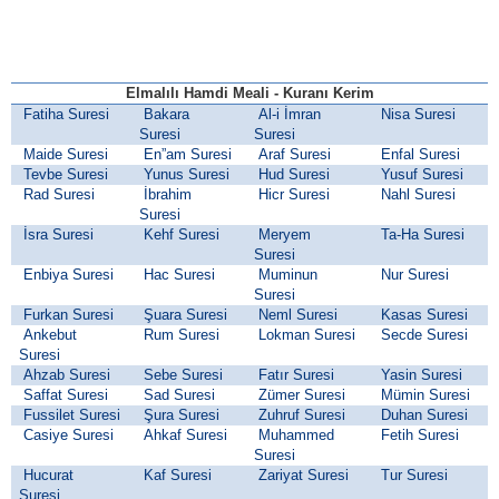
Elmalılı Hamdi Meali - Kuranı Kerim
Fatiha Suresi
Bakara
Al-i İmran
Nisa Suresi
Suresi
Suresi
Maide Suresi
En”am Suresi
Araf Suresi
Enfal Suresi
Tevbe Suresi
Yunus Suresi
Hud Suresi
Yusuf Suresi
Rad Suresi
İbrahim
Hicr Suresi
Nahl Suresi
Suresi
İsra Suresi
Kehf Suresi
Meryem
Ta-Ha Suresi
Suresi
Enbiya Suresi
Hac Suresi
Muminun
Nur Suresi
Suresi
Furkan Suresi
Şuara Suresi
Neml Suresi
Kasas Suresi
Ankebut
Rum Suresi
Lokman Suresi
Secde Suresi
Suresi
Ahzab Suresi
Sebe Suresi
Fatır Suresi
Yasin Suresi
Saffat Suresi
Sad Suresi
Zümer Suresi
Mümin Suresi
Fussilet Suresi
Şura Suresi
Zuhruf Suresi
Duhan Suresi
Casiye Suresi
Ahkaf Suresi
Muhammed
Fetih Suresi
Suresi
Hucurat
Kaf Suresi
Zariyat Suresi
Tur Suresi
Suresi