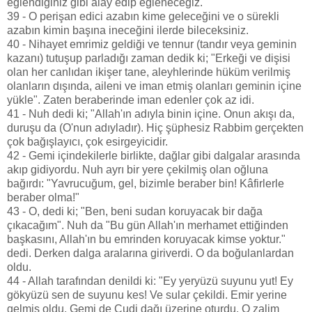
eğlendiğiniz gibi alay edip eğleneceğiz."
39 - O perişan edici azabın kime geleceğini ve o sürekli
azabın kimin başına ineceğini ilerde bileceksiniz.
40 - Nihayet emrimiz geldiği ve tennur (tandır veya geminin
kazanı) tutuşup parladığı zaman dedik ki; "Erkeği ve dişisi
olan her canlıdan ikişer tane, aleyhlerinde hüküm verilmiş
olanların dışında, aileni ve iman etmiş olanları geminin içine
yükle". Zaten beraberinde iman edenler çok az idi.
41 - Nuh dedi ki; "Allah'ın adıyla binin içine. Onun akışı da,
duruşu da (O'nun adıyladır). Hiç şüphesiz Rabbim gerçekten
çok bağışlayıcı, çok esirgeyicidir.
42 - Gemi içindekilerle birlikte, dağlar gibi dalgalar arasında
akıp gidiyordu. Nuh ayrı bir yere çekilmiş olan oğluna
bağırdı: "Yavrucuğum, gel, bizimle beraber bin! Kâfirlerle
beraber olma!"
43 - O, dedi ki; "Ben, beni sudan koruyacak bir dağa
çıkacağım". Nuh da "Bu gün Allah'ın merhamet ettiğinden
başkasını, Allah'ın bu emrinden koruyacak kimse yoktur."
dedi. Derken dalga aralarına giriverdi. O da boğulanlardan
oldu.
44 - Allah tarafından denildi ki: "Ey yeryüzü suyunu yut! Ey
gökyüzü sen de suyunu kes! Ve sular çekildi. Emir yerine
gelmiş oldu. Gemi de Cudi dağı üzerine oturdu. O zalim