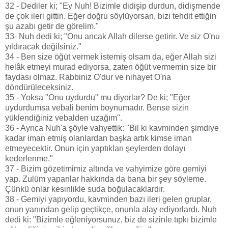
32 - Dediler ki; "Ey Nuh! Bizimle didişip durdun, didişmende
de çok ileri gittin. Eğer doğru söylüyorsan, bizi tehdit ettiğin
şu azabı getir de görelim."
33- Nuh dedi ki; "Onu ancak Allah dilerse getirir. Ve siz O'nu
yıldıracak değilsiniz."
34 - Ben size öğüt vermek istemiş olsam da, eğer Allah sizi
helâk etmeyi murad ediyorsa, zaten öğüt vermemin size bir
faydası olmaz. Rabbiniz O'dur ve nihayet O'na
döndürüleceksiniz.
35 - Yoksa "Onu uydurdu" mu diyorlar? De ki; "Eğer
uydurdumsa vebali benim boynumadır. Bense sizin
yüklendiğiniz vebalden uzağım".
36 - Ayrıca Nuh'a şöyle vahyettik: "Bil ki kavminden şimdiye
kadar iman etmiş olanlardan başka artık kimse iman
etmeyecektir. Onun için yaptıkları şeylerden dolayı
kederlenme."
37 - Bizim gözetimimiz altında ve vahyimize göre gemiyi
yap. Zulüm yapanlar hakkında da bana bir şey söyleme.
Çünkü onlar kesinlikle suda boğulacaklardır.
38 - Gemiyi yapıyordu, kavminden bazı ileri gelen gruplar,
onun yanından gelip geçtikçe, onunla alay ediyorlardı. Nuh
dedi ki: "Bizimle eğleniyorsunuz, biz de sizinle tıpkı bizimle