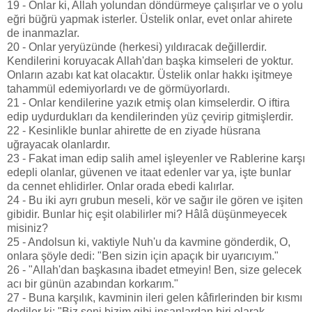
19 - Onlar ki, Allah yolundan döndürmeye çalışırlar ve o yolu
eğri büğrü yapmak isterler. Üstelik onlar, evet onlar ahirete
de inanmazlar.
20 - Onlar yeryüzünde (herkesi) yıldıracak değillerdir.
Kendilerini koruyacak Allah'dan başka kimseleri de yoktur.
Onların azabı kat kat olacaktır. Üstelik onlar hakkı işitmeye
tahammül edemiyorlardı ve de görmüyorlardı.
21 - Onlar kendilerine yazık etmiş olan kimselerdir. O iftira
edip uydurdukları da kendilerinden yüz çevirip gitmişlerdir.
22 - Kesinlikle bunlar ahirette de en ziyade hüsrana
uğrayacak olanlardır.
23 - Fakat iman edip salih amel işleyenler ve Rablerine karşı
edepli olanlar, güvenen ve itaat edenler var ya, işte bunlar
da cennet ehlidirler. Onlar orada ebedi kalırlar.
24 - Bu iki ayrı grubun meseli, kör ve sağır ile gören ve işiten
gibidir. Bunlar hiç eşit olabilirler mi? Hâlâ düşünmeyecek
misiniz?
25 - Andolsun ki, vaktiyle Nuh'u da kavmine gönderdik, O,
onlara şöyle dedi: "Ben sizin için apaçık bir uyarıcıyım."
26 - "Allah'dan başkasına ibadet etmeyin! Ben, size gelecek
acı bir günün azabından korkarım."
27 - Buna karşılık, kavminin ileri gelen kâfirlerinden bir kısmı
dediler ki: "Biz seni bizim gibi insanlardan biri olarak