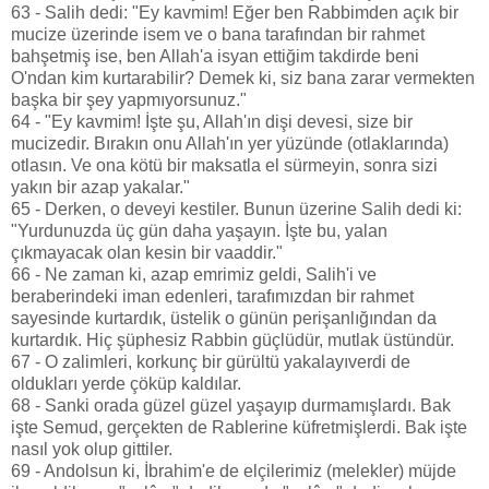
63 - Salih dedi: "Ey kavmim! Eğer ben Rabbimden açık bir
mucize üzerinde isem ve o bana tarafından bir rahmet
bahşetmiş ise, ben Allah'a isyan ettiğim takdirde beni
O'ndan kim kurtarabilir? Demek ki, siz bana zarar vermekten
başka bir şey yapmıyorsunuz."
64 - "Ey kavmim! İşte şu, Allah'ın dişi devesi, size bir
mucizedir. Bırakın onu Allah'ın yer yüzünde (otlaklarında)
otlasın. Ve ona kötü bir maksatla el sürmeyin, sonra sizi
yakın bir azap yakalar."
65 - Derken, o deveyi kestiler. Bunun üzerine Salih dedi ki:
"Yurdunuzda üç gün daha yaşayın. İşte bu, yalan
çıkmayacak olan kesin bir vaaddir."
66 - Ne zaman ki, azap emrimiz geldi, Salih'i ve
beraberindeki iman edenleri, tarafımızdan bir rahmet
sayesinde kurtardık, üstelik o günün perişanlığından da
kurtardık. Hiç şüphesiz Rabbin güçlüdür, mutlak üstündür.
67 - O zalimleri, korkunç bir gürültü yakalayıverdi de
oldukları yerde çöküp kaldılar.
68 - Sanki orada güzel güzel yaşayıp durmamışlardı. Bak
işte Semud, gerçekten de Rablerine küfretmişlerdi. Bak işte
nasıl yok olup gittiler.
69 - Andolsun ki, İbrahim'e de elçilerimiz (melekler) müjde