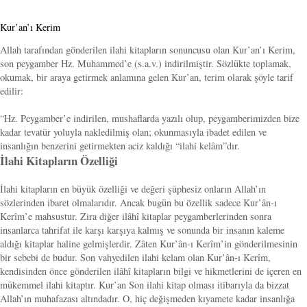
Kur’an’ı Kerim
Allah tarafından gönderilen ilahi kitapların sonuncusu olan Kur’an’ı Kerim,
son peygamber Hz. Muhammed’e (s.a.v.) indirilmiştir. Sözlükte toplamak,
okumak, bir araya getirmek anlamına gelen Kur’an, terim olarak şöyle tarif
edilir:
“Hz. Peygamber’e indirilen, mushaflarda yazılı olup, peygamberimizden bize
kadar tevatür yoluyla nakledilmiş olan; okunmasıyla ibadet edilen ve
insanlığın benzerini getirmekten aciz kaldığı “ilahi kelâm”dır.
İlahi Kitapların Özelliği
İlahi kitapların en büyük özelliği ve değeri şüphesiz onların Allah’ın
sözlerinden ibaret olmalarıdır. Ancak bugün bu özellik sadece Kur’ân-ı
Kerîm’e mahsustur. Zira diğer ilâhî kitaplar peygamberlerinden sonra
insanlarca tahrifat ile karşı karşıya kalmış ve sonunda bir insanın kaleme
aldığı kitaplar haline gelmişlerdir. Zâten Kur’ân-ı Kerîm’in gönderilmesinin
bir sebebi de budur. Son vahyedilen ilahi kelam olan Kur’ân-ı Kerîm,
kendisinden önce gönderilen ilâhî kitapların bilgi ve hikmetlerini de içeren en
mükemmel ilahi kitaptır. Kur’an Son ilahi kitap olması itibarıyla da bizzat
Allah’ın muhafazası altındadır. O, hiç değişmeden kıyamete kadar insanlığa