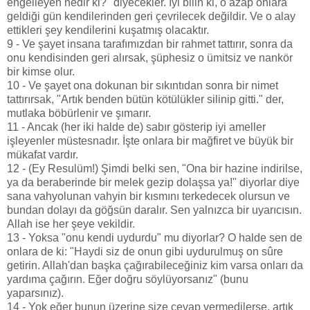
engelleyen nedir ki?" diyecekler. İyi bilin ki, o azap onlara
geldiği gün kendilerinden geri çevrilecek değildir. Ve o alay
ettikleri şey kendilerini kuşatmış olacaktır.
9 - Ve şayet insana tarafımızdan bir rahmet tattırır, sonra da
onu kendisinden geri alırsak, şüphesiz o ümitsiz ve nankör
bir kimse olur.
10 - Ve şayet ona dokunan bir sıkıntıdan sonra bir nimet
tattırırsak, "Artık benden bütün kötülükler silinip gitti." der,
mutlaka böbürlenir ve şımarır.
11 - Ancak (her iki halde de) sabır gösterip iyi ameller
işleyenler müstesnadır. İşte onlara bir mağfiret ve büyük bir
mükafat vardır.
12 - (Ey Resulüm!) Şimdi belki sen, "Ona bir hazine indirilse,
ya da beraberinde bir melek gezip dolaşsa ya!" diyorlar diye
sana vahyolunan vahyin bir kısmını terkedecek olursun ve
bundan dolayı da göğsün daralır. Sen yalnızca bir uyarıcısın.
Allah ise her şeye vekildir.
13 - Yoksa "onu kendi uydurdu" mu diyorlar? O halde sen de
onlara de ki: "Haydi siz de onun gibi uydurulmuş on sûre
getirin. Allah'dan başka çağırabileceğiniz kim varsa onları da
yardıma çağırın. Eğer doğru söylüyorsanız" (bunu
yaparsınız).
14 - Yok eğer bunun üzerine size cevap vermedilerse, artık