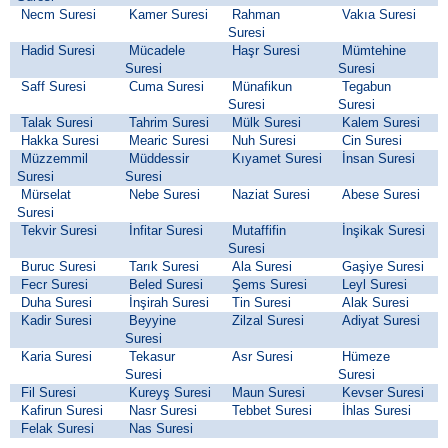
Necm Suresi
Kamer Suresi
Rahman
Vakıa Suresi
Suresi
Hadid Suresi
Mücadele
Haşr Suresi
Mümtehine
Suresi
Suresi
Saff Suresi
Cuma Suresi
Münafikun
Tegabun
Suresi
Suresi
Talak Suresi
Tahrim Suresi
Mülk Suresi
Kalem Suresi
Hakka Suresi
Mearic Suresi
Nuh Suresi
Cin Suresi
Müzzemmil
Müddessir
Kıyamet Suresi
İnsan Suresi
Suresi
Suresi
Mürselat
Nebe Suresi
Naziat Suresi
Abese Suresi
Suresi
Tekvir Suresi
İnfitar Suresi
Mutaffifin
İnşikak Suresi
Suresi
Buruc Suresi
Tarık Suresi
Ala Suresi
Gaşiye Suresi
Fecr Suresi
Beled Suresi
Şems Suresi
Leyl Suresi
Duha Suresi
İnşirah Suresi
Tin Suresi
Alak Suresi
Kadir Suresi
Beyyine
Zilzal Suresi
Adiyat Suresi
Suresi
Karia Suresi
Tekasur
Asr Suresi
Hümeze
Suresi
Suresi
Fil Suresi
Kureyş Suresi
Maun Suresi
Kevser Suresi
Kafirun Suresi
Nasr Suresi
Tebbet Suresi
İhlas Suresi
Felak Suresi
Nas Suresi