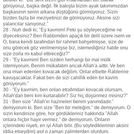
görüyoruz, başka değil. İlk bakışta bizim ayak takımımızdan
başkasının senin arkana düştüğünü görmüyoruz. Sizin
bizden fazla bir meziyetinizi de görmüyoruz. Aksine sizi
yalancılar sanıyoruz."
28 - Nuh dedi ki; "Ey kavmim! Peki şu söyleyeceğime ne
diyeceksiniz? Ben Rabbimden apaçık bir delil üzere isem ve
O, bana kendi tarafından bir rahmet bahşetmişse, size de
onu görecek göz verilmemişse biz, istemediğiniz halde onu
size zorla mı kabul ettireceğiz?"
29 - "Ey kavmim! Ben sizden herhangi bir mal mülk
istemiyorum. Benim mükafatım ancak Allah'a aittir. Ve ben
ona iman edenleri kovacak değilim. Onlar elbette Rablerine
kavuşacaklar. Fakat ben de sizi cahillik eden bir kavim
görüyorum."
30 - "Ey kavmim, ben onları etrafımdan kovacak olursam,
Allah'dan beni kim kurtarabilir? Siz hiç düşünmez misiniz?"
31 - Ben size "Allah'ın hazineleri benim yanımdadır."
demiyorum ki. Ben size "Ben bir meleğim." de demiyorum. O
sizin kendinize göre, hor gördükleriniz hakkında "Allah
onlara hiçbir hayır vermez." de demiyorum. Onların
içlerindeki niyeti, en iyi Allah bilir. (Bu söylediklerimin aksini
iddia etseydim) asıl o zaman zalimlerden olurdum.