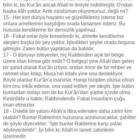
bilin ki, bu Kur'ân ancak Allah'ın ilmiyle indirilmiştir. O'ndan
başka ilâh yoktur. Artık müslüman oluyorsunuz, değil mi?
15 - Her kim dünya hayatını ve güzelliklerini isterse biz
onlara amellerinin karşılığını orada tamamen öderiz. Bu
hususta kendilerine bir densizlik yapılmaz.
16 - Fakat onlar öyle kimselerdir ki, ahirette kendilerine
ateşten başka bir şey yoktur. İşledikleri şeyler orada boşuna
gitmiştir. Zaten bütün yaptıkları da batıldır.
17 - O dünyayı isteyenler, hiç Rabbinden açık bir belge
üzere olan kimse gibi midir? O belgeyi yine Allah'dan gelen
bir şahid olarak Kur'ân izliyor, ondan önce de bir rehber ve
rahmet olan kitap, Musa'nın kitabı yine onu destekliyor.
Böyle olanlar Kur'ân'a inanırlar. Hangi hizipten olursa olsun
kim onu inkâr ederse, ona vaad edilen yer ateştir. İşte bütün
bunlardan dolayı sen de bu Kur'ân'dan şüphe içinde olma.
Kesinlikle o haktır, Rabbindendir. Fakat insanların çoğu
iman etmezler.
18 - Üstelik bir yalanı Allah'a iftira edenden daha zalim kim
olabilir? Bunlar Rablerinin huzuruna arzolunacaklar, şahitler
de şöyle diyecekler: "İşte bunlar Rablerine karşı yalan
söyleyenlerdir". İyi bilin ki: Allah'ın laneti zalimlerin
üzerinedir.