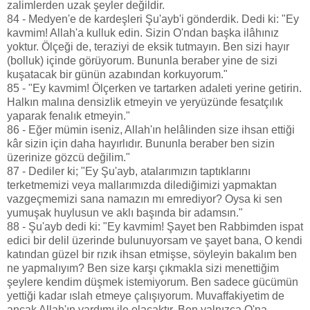
zalimlerden uzak şeyler değildir.
84 - Medyen'e de kardeşleri Şu'ayb'i gönderdik. Dedi ki: "Ey
kavmim! Allah'a kulluk edin. Sizin O'ndan başka ilâhınız
yoktur. Ölçeği de, teraziyi de eksik tutmayın. Ben sizi hayır
(bolluk) içinde görüyorum. Bununla beraber yine de sizi
kuşatacak bir günün azabından korkuyorum."
85 - "Ey kavmim! Ölçerken ve tartarken adaleti yerine getirin.
Halkın malına densizlik etmeyin ve yeryüzünde fesatçılık
yaparak fenalık etmeyin."
86 - Eğer mümin iseniz, Allah'ın helâlinden size ihsan ettiği
kâr sizin için daha hayırlıdır. Bununla beraber ben sizin
üzerinize gözcü değilim."
87 - Dediler ki; "Ey Şu'ayb, atalarımızın taptıklarını
terketmemizi veya mallarımızda dilediğimizi yapmaktan
vazgeçmemizi sana namazın mı emrediyor? Oysa ki sen
yumuşak huylusun ve aklı başında bir adamsın."
88 - Şu'ayb dedi ki: "Ey kavmim! Şayet ben Rabbimden ispat
edici bir delil üzerinde bulunuyorsam ve şayet bana, O kendi
katından güzel bir rızık ihsan etmişse, söyleyin bakalım ben
ne yapmalıyım? Ben size karşı çıkmakla sizi menettiğim
şeylere kendim düşmek istemiyorum. Ben sadece gücümün
yettiği kadar ıslah etmeye çalışıyorum. Muvaffakiyetim de
ancak Allah'ın yardımı ile olacaktır. Ben yalnızca O'na