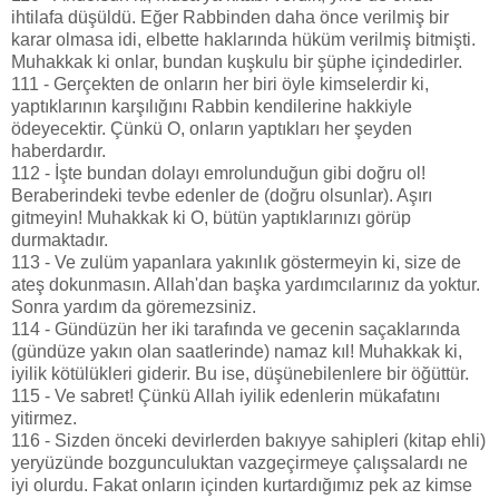
ihtilafa düşüldü. Eğer Rabbinden daha önce verilmiş bir
karar olmasa idi, elbette haklarında hüküm verilmiş bitmişti.
Muhakkak ki onlar, bundan kuşkulu bir şüphe içindedirler.
111 - Gerçekten de onların her biri öyle kimselerdir ki,
yaptıklarının karşılığını Rabbin kendilerine hakkiyle
ödeyecektir. Çünkü O, onların yaptıkları her şeyden
haberdardır.
112 - İşte bundan dolayı emrolunduğun gibi doğru ol!
Beraberindeki tevbe edenler de (doğru olsunlar). Aşırı
gitmeyin! Muhakkak ki O, bütün yaptıklarınızı görüp
durmaktadır.
113 - Ve zulüm yapanlara yakınlık göstermeyin ki, size de
ateş dokunmasın. Allah'dan başka yardımcılarınız da yoktur.
Sonra yardım da göremezsiniz.
114 - Gündüzün her iki tarafında ve gecenin saçaklarında
(gündüze yakın olan saatlerinde) namaz kıl! Muhakkak ki,
iyilik kötülükleri giderir. Bu ise, düşünebilenlere bir öğüttür.
115 - Ve sabret! Çünkü Allah iyilik edenlerin mükafatını
yitirmez.
116 - Sizden önceki devirlerden bakıyye sahipleri (kitap ehli)
yeryüzünde bozgunculuktan vazgeçirmeye çalışsalardı ne
iyi olurdu. Fakat onların içinden kurtardığımız pek az kimse