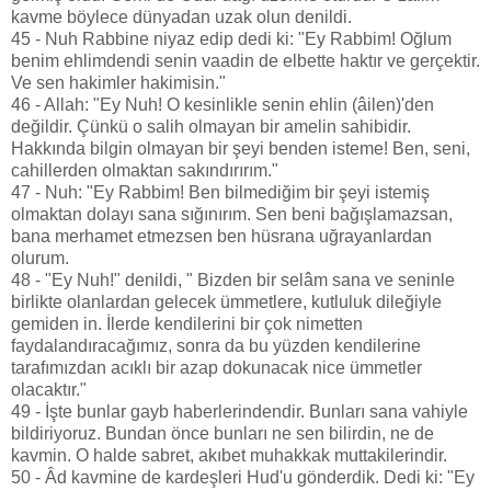
kavme böylece dünyadan uzak olun denildi.
45 - Nuh Rabbine niyaz edip dedi ki: "Ey Rabbim! Oğlum
benim ehlimdendi senin vaadin de elbette haktır ve gerçektir.
Ve sen hakimler hakimisin."
46 - Allah: "Ey Nuh! O kesinlikle senin ehlin (âilen)'den
değildir. Çünkü o salih olmayan bir amelin sahibidir.
Hakkında bilgin olmayan bir şeyi benden isteme! Ben, seni,
cahillerden olmaktan sakındırırım."
47 - Nuh: "Ey Rabbim! Ben bilmediğim bir şeyi istemiş
olmaktan dolayı sana sığınırım. Sen beni bağışlamazsan,
bana merhamet etmezsen ben hüsrana uğrayanlardan
olurum.
48 - "Ey Nuh!" denildi, " Bizden bir selâm sana ve seninle
birlikte olanlardan gelecek ümmetlere, kutluluk dileğiyle
gemiden in. İlerde kendilerini bir çok nimetten
faydalandıracağımız, sonra da bu yüzden kendilerine
tarafımızdan acıklı bir azap dokunacak nice ümmetler
olacaktır."
49 - İşte bunlar gayb haberlerindendir. Bunları sana vahiyle
bildiriyoruz. Bundan önce bunları ne sen bilirdin, ne de
kavmin. O halde sabret, akıbet muhakkak muttakilerindir.
50 - Âd kavmine de kardeşleri Hud'u gönderdik. Dedi ki: "Ey