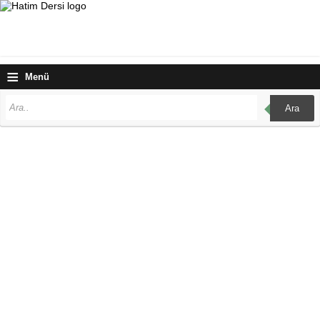
≡
Menü
Ara