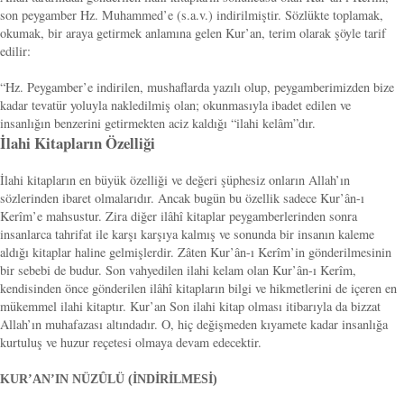
son peygamber Hz. Muhammed’e (s.a.v.) indirilmiştir. Sözlükte toplamak,
okumak, bir araya getirmek anlamına gelen Kur’an, terim olarak şöyle tarif
edilir:
“Hz. Peygamber’e indirilen, mushaflarda yazılı olup, peygamberimizden bize
kadar tevatür yoluyla nakledilmiş olan; okunmasıyla ibadet edilen ve
insanlığın benzerini getirmekten aciz kaldığı “ilahi kelâm”dır.
İlahi Kitapların Özelliği
İlahi kitapların en büyük özelliği ve değeri şüphesiz onların Allah’ın
sözlerinden ibaret olmalarıdır. Ancak bugün bu özellik sadece Kur’ân-ı
Kerîm’e mahsustur. Zira diğer ilâhî kitaplar peygamberlerinden sonra
insanlarca tahrifat ile karşı karşıya kalmış ve sonunda bir insanın kaleme
aldığı kitaplar haline gelmişlerdir. Zâten Kur’ân-ı Kerîm’in gönderilmesinin
bir sebebi de budur. Son vahyedilen ilahi kelam olan Kur’ân-ı Kerîm,
kendisinden önce gönderilen ilâhî kitapların bilgi ve hikmetlerini de içeren en
mükemmel ilahi kitaptır. Kur’an Son ilahi kitap olması itibarıyla da bizzat
Allah’ın muhafazası altındadır. O, hiç değişmeden kıyamete kadar insanlığa
kurtuluş ve huzur reçetesi olmaya devam edecektir.
KUR’AN’IN NÜZÛLÜ (İNDİRİLMESİ)