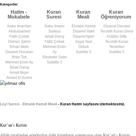
Kategoriler
Hatim -
Kuran
Kuran
Kuran
Mukabele
Suresi
Meali
Öğreniyorum
Kabe İmamları
Kabe İmamı
Elmalılı Hamdi
Diyanet Dersleri
Abdussamed
Sudeys
Diyanet Vakfı
Tecvidli Kuran Dersi
Fatih Çollak
İshak Danış
Diyanet İşleri
Kütübü Sitte
Osman Şahin
Fatih Çollak
Yaşar Nuri
Tecvidli Kuran
Erhan Mete
Mehmet Emin
Öztürk
Temelleri
Diyanet Hocaları
Ay
Subtitle 5
Subtitle 5
İlhan Tok
Ebubekir Satıri
Mehmet Emin Ay
Subtitle 2
İshak Danış
İsmail Biçer
Ahmet El Acemi
Leyl Suresi - Elmalılı Hamdi Meali
- Kuran Hatim sayfasını izlemektesiniz.
Kur’an’ı Kerim
Allah tarafından gönderilen ilahi kitapların sonuncusu olan Kur’an’ı Kerim,