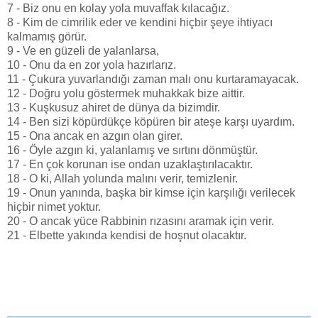
7 - Biz onu en kolay yola muvaffak kılacağız.
8 - Kim de cimrilik eder ve kendini hiçbir şeye ihtiyacı
kalmamış görür.
9 - Ve en güzeli de yalanlarsa,
10 - Onu da en zor yola hazırlarız.
11 - Çukura yuvarlandığı zaman malı onu kurtaramayacak.
12 - Doğru yolu göstermek muhakkak bize aittir.
13 - Kuşkusuz ahiret de dünya da bizimdir.
14 - Ben sizi köpürdükçe köpüren bir ateşe karşı uyardım.
15 - Ona ancak en azgın olan girer.
16 - Öyle azgın ki, yalanlamış ve sırtını dönmüştür.
17 - En çok korunan ise ondan uzaklaştırılacaktır.
18 - O ki, Allah yolunda malını verir, temizlenir.
19 - Onun yanında, başka bir kimse için karşılığı verilecek
hiçbir nimet yoktur.
20 - O ancak yüce Rabbinin rızasını aramak için verir.
21 - Elbette yakında kendisi de hoşnut olacaktır.