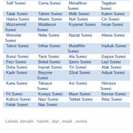
Saff Suresi
Cuma Suresi
Münafikun
Tegabun
Suresi
Suresi
Talak Suresi
Tahrim Suresi
Mülk Suresi
Kalem Suresi
Hakka Suresi
Mearic Suresi
Nuh Suresi
Cin Suresi
Müzzemmil
Müddessir
Kıyamet Suresi
İnsan Suresi
Suresi
Suresi
Mürselat
Nebe Suresi
Naziat Suresi
Abese Suresi
Suresi
Tekvir Suresi
İnfitar Suresi
Mutaffifin
İnşikak Suresi
Suresi
Buruc Suresi
Tarık Suresi
Ala Suresi
Gaşiye Suresi
Fecr Suresi
Beled Suresi
Şems Suresi
Leyl Suresi
Duha Suresi
İnşirah Suresi
Tin Suresi
Alak Suresi
Kadir Suresi
Beyyine
Zilzal Suresi
Adiyat Suresi
Suresi
Karia Suresi
Tekasur
Asr Suresi
Hümeze
Suresi
Suresi
Fil Suresi
Kureyş Suresi
Maun Suresi
Kevser Suresi
Kafirun Suresi
Nasr Suresi
Tebbet Suresi
İhlas Suresi
Felak Suresi
Nas Suresi
Labels: elmalılı , hamdi , leyl , meali , suresi