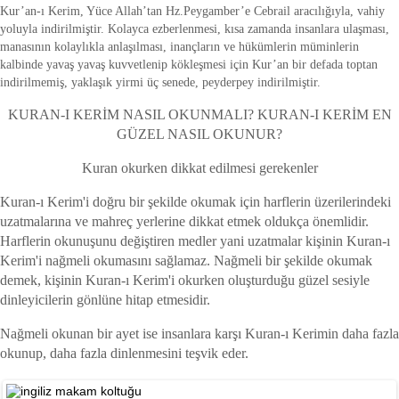
Kur’an-ı Kerim, Yüce Allah’tan Hz.Peygamber’e Cebrail aracılığıyla, vahiy
yoluyla indirilmiştir. Kolayca ezberlenmesi, kısa zamanda insanlara ulaşması,
manasının kolaylıkla anlaşılması, inançların ve hükümlerin müminlerin
kalbinde yavaş yavaş kuvvetlenip kökleşmesi için Kur’an bir defada toptan
indirilmemiş, yaklaşık yirmi üç senede, peyderpey indirilmiştir.
KURAN-I KERİM NASIL OKUNMALI? KURAN-I KERİM EN
GÜZEL NASIL OKUNUR?
Kuran okurken dikkat edilmesi gerekenler
Kuran-ı Kerim'i doğru bir şekilde okumak için harflerin üzerilerindeki
uzatmalarına ve mahreç yerlerine dikkat etmek oldukça önemlidir.
Harflerin okunuşunu değiştiren medler yani uzatmalar kişinin Kuran-ı
Kerim'i nağmeli okumasını sağlamaz. Nağmeli bir şekilde okumak
demek, kişinin Kuran-ı Kerim'i okurken oluşturduğu güzel sesiyle
dinleyicilerin gönlüne hitap etmesidir.
Nağmeli okunan bir ayet ise insanlara karşı Kuran-ı Kerimin daha fazla
okunup, daha fazla dinlenmesini teşvik eder.