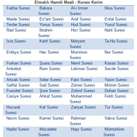
Elmalılı Hamdi Meali - Kuranı Kerim
Fatiha Suresi
Bakara
Al-i İmran
Nisa Suresi
Suresi
Suresi
Maide Suresi
En”am Suresi
Araf Suresi
Enfal Suresi
Tevbe Suresi
Yunus Suresi
Hud Suresi
Yusuf Suresi
Rad Suresi
İbrahim
Hicr Suresi
Nahl Suresi
Suresi
İsra Suresi
Kehf Suresi
Meryem
Ta-Ha Suresi
Suresi
Enbiya Suresi
Hac Suresi
Muminun
Nur Suresi
Suresi
Furkan Suresi
Şuara Suresi
Neml Suresi
Kasas Suresi
Ankebut
Rum Suresi
Lokman Suresi
Secde Suresi
Suresi
Ahzab Suresi
Sebe Suresi
Fatır Suresi
Yasin Suresi
Saffat Suresi
Sad Suresi
Zümer Suresi
Mümin Suresi
Fussilet Suresi
Şura Suresi
Zuhruf Suresi
Duhan Suresi
Casiye Suresi
Ahkaf Suresi
Muhammed
Fetih Suresi
Suresi
Hucurat
Kaf Suresi
Zariyat Suresi
Tur Suresi
Suresi
Necm Suresi
Kamer Suresi
Rahman
Vakıa Suresi
Suresi
Hadid Suresi
Mücadele
Haşr Suresi
Mümtehine
Suresi
Suresi