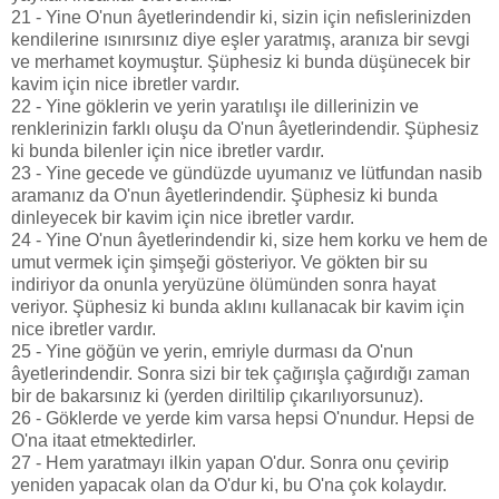
21 - Yine O'nun âyetlerindendir ki, sizin için nefislerinizden
kendilerine ısınırsınız diye eşler yaratmış, aranıza bir sevgi
ve merhamet koymuştur. Şüphesiz ki bunda düşünecek bir
kavim için nice ibretler vardır.
22 - Yine göklerin ve yerin yaratılışı ile dillerinizin ve
renklerinizin farklı oluşu da O'nun âyetlerindendir. Şüphesiz
ki bunda bilenler için nice ibretler vardır.
23 - Yine gecede ve gündüzde uyumanız ve lütfundan nasib
aramanız da O'nun âyetlerindendir. Şüphesiz ki bunda
dinleyecek bir kavim için nice ibretler vardır.
24 - Yine O'nun âyetlerindendir ki, size hem korku ve hem de
umut vermek için şimşeği gösteriyor. Ve gökten bir su
indiriyor da onunla yeryüzüne ölümünden sonra hayat
veriyor. Şüphesiz ki bunda aklını kullanacak bir kavim için
nice ibretler vardır.
25 - Yine göğün ve yerin, emriyle durması da O'nun
âyetlerindendir. Sonra sizi bir tek çağırışla çağırdığı zaman
bir de bakarsınız ki (yerden diriltilip çıkarılıyorsunuz).
26 - Göklerde ve yerde kim varsa hepsi O'nundur. Hepsi de
O'na itaat etmektedirler.
27 - Hem yaratmayı ilkin yapan O'dur. Sonra onu çevirip
yeniden yapacak olan da O'dur ki, bu O'na çok kolaydır.