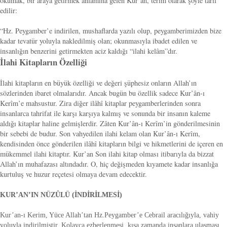
okumak, bir araya getirmek anlamına gelen Kur’an, terim olarak şöyle tarif
edilir:
“Hz. Peygamber’e indirilen, mushaflarda yazılı olup, peygamberimizden bize
kadar tevatür yoluyla nakledilmiş olan; okunmasıyla ibadet edilen ve
insanlığın benzerini getirmekten aciz kaldığı “ilahi kelâm”dır.
İlahi Kitapların Özelliği
İlahi kitapların en büyük özelliği ve değeri şüphesiz onların Allah’ın
sözlerinden ibaret olmalarıdır. Ancak bugün bu özellik sadece Kur’ân-ı
Kerîm’e mahsustur. Zira diğer ilâhî kitaplar peygamberlerinden sonra
insanlarca tahrifat ile karşı karşıya kalmış ve sonunda bir insanın kaleme
aldığı kitaplar haline gelmişlerdir. Zâten Kur’ân-ı Kerîm’in gönderilmesinin
bir sebebi de budur. Son vahyedilen ilahi kelam olan Kur’ân-ı Kerîm,
kendisinden önce gönderilen ilâhî kitapların bilgi ve hikmetlerini de içeren en
mükemmel ilahi kitaptır. Kur’an Son ilahi kitap olması itibarıyla da bizzat
Allah’ın muhafazası altındadır. O, hiç değişmeden kıyamete kadar insanlığa
kurtuluş ve huzur reçetesi olmaya devam edecektir.
KUR’AN’IN NÜZÛLÜ (İNDİRİLMESİ)
Kur’an-ı Kerim, Yüce Allah’tan Hz.Peygamber’e Cebrail aracılığıyla, vahiy
yoluyla indirilmiştir. Kolayca ezberlenmesi, kısa zamanda insanlara ulaşması,