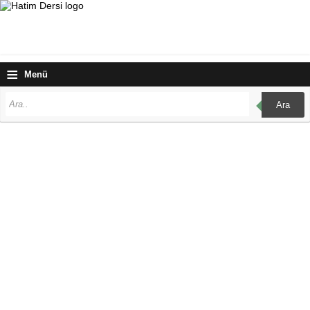
≡
Menü
Ara