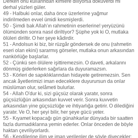
Derken onu kullarından kimlere diliyorsa döküverdi mi
derhal yüzleri güler.
49 - Halbuki onlar, daha önce üzerlerine yağmur
indirilmeden evvel ümidi kesmişlerdi.
50 - Şimdi bak Allah'ın rahmetinin eserlerine! yeryüzünü
ölümünden sonra nasıl diriltiyor? Şüphe yok ki O, mutlaka
ölüleri diriltir. O her şeye kâdirdir.
51 - Andolsun ki biz, bir rüzgâr göndersek de onu (rahmetin
eseri olan ekini) sararmış görseler, mutlaka onun arkasından
nankörlüğe başlarlar.
52 - Çünkü sen ölülere işittiremezsin. O daveti, arkalarını
dönmüş giderlerken sağırlara da duyuramazsın.
53 - Körleri de sapıklıklarından hidayete getiremezsin. Sen
ancak âyetlerimizi iman edeceklere duyurursun da onlar
müslüman olur, selâmeti bulurlar.
54 - Allah O'dur ki, sizi güçsüz olarak yaratır, sonra
güçsüzlüğün arkasından kuvvet verir. Sonra kuvvetin
arkasından yine güçsüzlüğe ve ihtiyarlığa getirir. O dilediğini
yaratır. Ve O, her şeyi bilir, her şeye gücü yeter.
55 - Kıyamet kopacağı gün günahkarlar dünyada bir saatten
fazla durmadıklarına yemin ederler. Onlar önceden de böyle
haktan çevriliyorlardı.
56 - Kendilerine ilim ve iman verilenler de şöyle diyecekler: