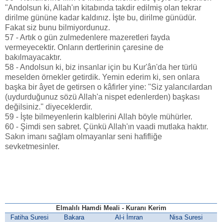
"Andolsun ki, Allah'ın kitabında takdir edilmiş olan tekrar
dirilme gününe kadar kaldınız. İşte bu, dirilme günüdür.
Fakat siz bunu bilmiyordunuz.
57 - Artık o gün zulmedenlere mazeretleri fayda
vermeyecektir. Onların dertlerinin çaresine de
bakılmayacaktır.
58 - Andolsun ki, biz insanlar için bu Kur'ân'da her türlü
meselden örnekler getirdik. Yemin ederim ki, sen onlara
başka bir âyet de getirsen o kâfirler yine: "Siz yalancılardan
(uydurduğunuz sözü Allah'a nispet edenlerden) başkası
değilsiniz." diyeceklerdir.
59 - İşte bilmeyenlerin kalblerini Allah böyle mühürler.
60 - Şimdi sen sabret. Çünkü Allah'ın vaadi mutlaka haktır.
Sakın imanı sağlam olmayanlar seni hafifliğe
sevketmesinler.
Elmalılı Hamdi Meali - Kuranı Kerim
Fatiha Suresi
Bakara
Al-i İmran
Nisa Suresi