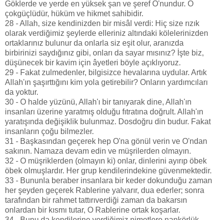
Göklerde ve yerde en yüksek şan ve şeref O'nundur. O
çokgüçlüdür, hüküm ve hikmet sahibidir.
28 - Allah, size kendinizden bir misâl verdi: Hiç size rızık
olarak verdiğimiz şeylerde elleriniz altındaki kölelerinizden
ortaklarınız bulunur da onlarla siz eşit olur, aranızda
birbirinizi saydığınız gibi, onları da sayar mısınız? İşte biz,
düşünecek bir kavim için âyetleri böyle açıklıyoruz.
29 - Fakat zulmedenler, bilgisizce hevalarına uydular. Artık
Allah'ın şaşırttığını kim yola getirebilir? Onların yardımcıları
da yoktur.
30 - O halde yüzünü, Allah'ı bir tanıyarak dine, Allah'ın
insanları üzerine yaratmış olduğu fıtratına doğrult. Allah'ın
yaratışında değişiklik bulunmaz. Dosdoğru din budur. Fakat
insanların çoğu bilmezler.
31 - Başkasından geçerek hep O'na gönül verin ve O'ndan
sakının. Namaza devam edin ve müşrilerden olmayın.
32 - O müşriklerden (olmayın ki) onlar, dinlerini ayırıp öbek
öbek olmuşlardır. Her grup kendilerindekine güvenmektedir.
33 - Bununla beraber insanlara bir keder dokunduğu zaman
her şeyden geçerek Rablerine yalvarır, dua ederler; sonra
tarafından bir rahmet tattırıverdiği zaman da bakarsın
onlardan bir kısmı tutar, O Rablerine ortak koşarlar.
34 - Bunu da kendilerine verdiğimiz nimetlere nankörlük