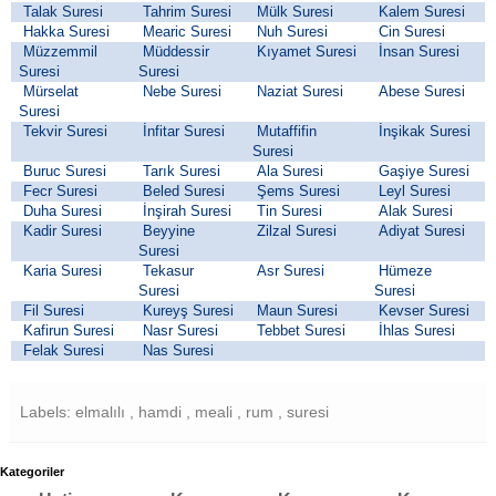
Talak Suresi
Tahrim Suresi
Mülk Suresi
Kalem Suresi
Hakka Suresi
Mearic Suresi
Nuh Suresi
Cin Suresi
Müzzemmil
Müddessir
Kıyamet Suresi
İnsan Suresi
Suresi
Suresi
Mürselat
Nebe Suresi
Naziat Suresi
Abese Suresi
Suresi
Tekvir Suresi
İnfitar Suresi
Mutaffifin
İnşikak Suresi
Suresi
Buruc Suresi
Tarık Suresi
Ala Suresi
Gaşiye Suresi
Fecr Suresi
Beled Suresi
Şems Suresi
Leyl Suresi
Duha Suresi
İnşirah Suresi
Tin Suresi
Alak Suresi
Kadir Suresi
Beyyine
Zilzal Suresi
Adiyat Suresi
Suresi
Karia Suresi
Tekasur
Asr Suresi
Hümeze
Suresi
Suresi
Fil Suresi
Kureyş Suresi
Maun Suresi
Kevser Suresi
Kafirun Suresi
Nasr Suresi
Tebbet Suresi
İhlas Suresi
Felak Suresi
Nas Suresi
Labels: elmalılı , hamdi , meali , rum , suresi
Kategoriler