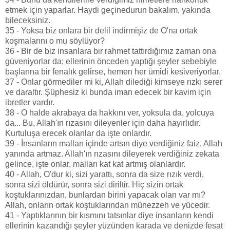
etmek için yaparlar. Haydi geçinedurun bakalım, yakında
bileceksiniz.
35 - Yoksa biz onlara bir delil indirmişiz de O'na ortak
koşmalarını o mu söylüyor?
36 - Bir de biz insanlara bir rahmet tattırdığımız zaman ona
güveniyorlar da; ellerinin önceden yaptığı şeyler sebebiyle
başlarına bir fenalık gelirse, hemen her ümidi kesiveriyorlar.
37 - Onlar görmediler mi ki, Allah dilediği kimseye rızkı serer
ve daraltır. Şüphesiz ki bunda iman edecek bir kavim için
ibretler vardır.
38 - O halde akrabaya da hakkını ver, yoksula da, yolcuya
da... Bu, Allah'ın rızasını dileyenler için daha hayırlıdır.
Kurtuluşa erecek olanlar da işte onlardır.
39 - İnsanların malları içinde artsın diye verdiğiniz faiz, Allah
yanında artmaz. Allah'ın rızasını dileyerek verdiğiniz zekata
gelince, işte onlar, malları kat kat artmış olanlardır.
40 - Allah, O'dur ki, sizi yarattı, sonra da size rızık verdi,
sonra sizi öldürür, sonra sizi diriltir. Hiç sizin ortak
koştuklarınızdan, bunlardan birini yapacak olan var mı?
Allah, onların ortak koştuklarından münezzeh ve yücedir.
41 - Yaptıklarının bir kısmını tatsınlar diye insanların kendi
ellerinin kazandığı şeyler yüzünden karada ve denizde fesat