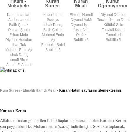
Hatim -
Kuran
Kuran
Kuran
Mukabele
Suresi
Meali
Öğreniyorum
Kabe İmamları
Kabe İmamı
Elmalılı Hamdi
Diyanet Dersleri
Abdussamed
Sudeys
Diyanet Vakfı
Tecvidli Kuran Dersi
Fatih Çollak
İshak Danış
Diyanet İşleri
Kütübü Sitte
Osman Şahin
Fatih Çollak
Yaşar Nuri
Tecvidli Kuran
Erhan Mete
Mehmet Emin
Öztürk
Temelleri
Diyanet Hocaları
Ay
Subtitle 5
Subtitle 5
İlhan Tok
Ebubekir Satıri
Mehmet Emin Ay
Subtitle 2
İshak Danış
İsmail Biçer
Ahmet El Acemi
Rum Suresi - Elmalılı Hamdi Meali
- Kuran Hatim sayfasını izlemektesiniz.
Kur’an’ı Kerim
Allah tarafından gönderilen ilahi kitapların sonuncusu olan Kur’an’ı Kerim,
son peygamber Hz. Muhammed’e (s.a.v.) indirilmiştir. Sözlükte toplamak,