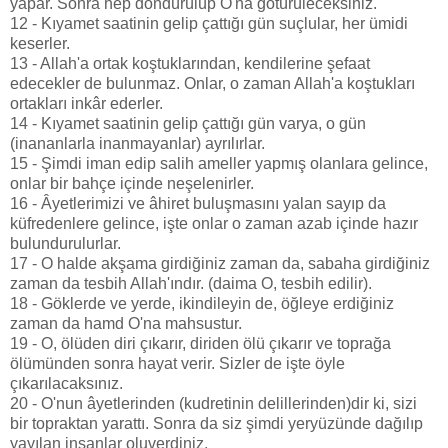
yapar. Sonra hep döndürülüp O'na götürüleceksiniz.
12 - Kıyamet saatinin gelip çattığı gün suçlular, her ümidi
keserler.
13 - Allah'a ortak koştuklarından, kendilerine şefaat
edecekler de bulunmaz. Onlar, o zaman Allah'a koştukları
ortakları inkâr ederler.
14 - Kıyamet saatinin gelip çattığı gün varya, o gün
(inananlarla inanmayanlar) ayrılırlar.
15 - Şimdi iman edip salih ameller yapmış olanlara gelince,
onlar bir bahçe içinde neşelenirler.
16 - Âyetlerimizi ve âhiret buluşmasını yalan sayıp da
küfredenlere gelince, işte onlar o zaman azab içinde hazır
bulundurulurlar.
17 - O halde akşama girdiğiniz zaman da, sabaha girdiğiniz
zaman da tesbih Allah'ındır. (daima O, tesbih edilir).
18 - Göklerde ve yerde, ikindileyin de, öğleye erdiğiniz
zaman da hamd O'na mahsustur.
19 - O, ölüden diri çıkarır, diriden ölü çıkarır ve toprağa
ölümünden sonra hayat verir. Sizler de işte öyle
çıkarılacaksınız.
20 - O'nun âyetlerinden (kudretinin delillerinden)dir ki, sizi
bir topraktan yarattı. Sonra da siz şimdi yeryüzünde dağılıp
yayılan insanlar oluverdiniz.