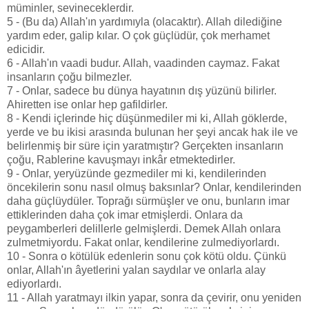
müminler, sevineceklerdir.
5 - (Bu da) Allah'ın yardımıyla (olacaktır). Allah dilediğine
yardım eder, galip kılar. O çok güçlüdür, çok merhamet
edicidir.
6 - Allah'ın vaadi budur. Allah, vaadinden caymaz. Fakat
insanların çoğu bilmezler.
7 - Onlar, sadece bu dünya hayatının dış yüzünü bilirler.
Ahiretten ise onlar hep gafildirler.
8 - Kendi içlerinde hiç düşünmediler mi ki, Allah göklerde,
yerde ve bu ikisi arasında bulunan her şeyi ancak hak ile ve
belirlenmiş bir süre için yaratmıştır? Gerçekten insanların
çoğu, Rablerine kavuşmayı inkâr etmektedirler.
9 - Onlar, yeryüzünde gezmediler mi ki, kendilerinden
öncekilerin sonu nasıl olmuş baksınlar? Onlar, kendilerinden
daha güçlüydüler. Toprağı sürmüşler ve onu, bunların imar
ettiklerinden daha çok imar etmişlerdi. Onlara da
peygamberleri delillerle gelmişlerdi. Demek Allah onlara
zulmetmiyordu. Fakat onlar, kendilerine zulmediyorlardı.
10 - Sonra o kötülük edenlerin sonu çok kötü oldu. Çünkü
onlar, Allah'ın âyetlerini yalan saydılar ve onlarla alay
ediyorlardı.
11 - Allah yaratmayı ilkin yapar, sonra da çevirir, onu yeniden