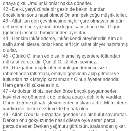
ortaya çıktı. Umulur ki onlar hakka dönerler.
42 - De ki, yeryüzünde bir gezin de bakın, bundan
öncekilerin sonu nasıl olmuş! Onların pek çoğu müşrik idiler.
43 - Allah'tan geri çevrilmesine hiçbir çare olmayan bir gün
gelmeden önce yüzünü dosdoğru, sabit dine çevir. O gün
(gelince) insanlar birbirlerinden ayrılırlar.
44 - Her kim inkâr ederse, inkârı kendi aleyhinedir. Kim de
salih amel işlerse, onlar kendileri için rahat bir yer hazırlamış
olurlar.
45 - Çünkü O, iman edip salih amel işleyenlere lütfundan
mükafat verecektir. Çünkü O, kâfirleri sevmez.
46 - Rüzgarları müjdeciler olarak göndermesi, size
rahmetinden tattırması, emriyle gemilerin akıp gitmesi ve
lütfundan rızık isteyip kazanmanız O'nun âyetlerindendir.
Hem gerek ki şükredesiniz.
47 - Andolsun ki biz, senden önce birçok peygamberleri
kavimlerine gönderdik de, onlara apaçık delillerle vardılar.
Onun üzerine günah işleyenlerden intikam aldık. Müminlere
yardım ise, bizim nezdimizde bir hak oldu.
48 - Allah O'dur ki, rüzgarları gönderir de bir bulut savururlar.
Derken onu gökyüzünde nasıl dilerse öyle serer, parça
parça da eder. Derken yağmuru görürsün, aralarından çıkar.