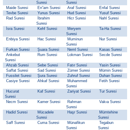
Suresi
Suresi
Maide Suresi
En”am Suresi
Araf Suresi
Enfal Suresi
Tevbe Suresi
Yunus Suresi
Hud Suresi
Yusuf Suresi
Rad Suresi
İbrahim
Hicr Suresi
Nahl Suresi
Suresi
İsra Suresi
Kehf Suresi
Meryem
Ta-Ha Suresi
Suresi
Enbiya Suresi
Hac Suresi
Muminun
Nur Suresi
Suresi
Furkan Suresi
Şuara Suresi
Neml Suresi
Kasas Suresi
Ankebut
Rum Suresi
Lokman Suresi
Secde Suresi
Suresi
Ahzab Suresi
Sebe Suresi
Fatır Suresi
Yasin Suresi
Saffat Suresi
Sad Suresi
Zümer Suresi
Mümin Suresi
Fussilet Suresi
Şura Suresi
Zuhruf Suresi
Duhan Suresi
Casiye Suresi
Ahkaf Suresi
Muhammed
Fetih Suresi
Suresi
Hucurat
Kaf Suresi
Zariyat Suresi
Tur Suresi
Suresi
Necm Suresi
Kamer Suresi
Rahman
Vakıa Suresi
Suresi
Hadid Suresi
Mücadele
Haşr Suresi
Mümtehine
Suresi
Suresi
Saff Suresi
Cuma Suresi
Münafikun
Tegabun
Suresi
Suresi