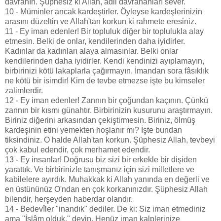
davranın. Şüphesiz ki Allah, adil davrananları sever.
10 - Müminler ancak kardeştirler. Öyleyse kardeşlerinizin
arasını düzeltin ve Allah'tan korkun ki rahmete eresiniz.
11 - Ey iman edenler! Bir topluluk diğer bir toplulukla alay
etmesin. Belki de onlar, kendilerinden daha iyidirler.
Kadınlar da kadınları alaya almasınlar. Belki onlar
kendilerinden daha iyidirler. Kendi kendinizi ayıplamayın,
birbirinizi kötü lakaplarla çağırmayın. İmandan sora fâsıklık
ne kötü bir isimdir! Kim de tevbe etmezse işte bu kimseler
zalimlerdir.
12 - Ey iman edenler! Zannın bir çoğundan kaçının. Çünkü
zannın bir kısmı günahtır. Birbirinizin kusurunu araştırmayın.
Biriniz diğerini arkasından çekiştirmesin. Biriniz, ölmüş
kardeşinin etini yemekten hoşlanır mı? İşte bundan
tiksindiniz. O halde Allah'tan korkun. Şüphesiz Allah, tevbeyi
çok kabul edendir, çok merhamet edendir.
13 - Ey insanlar! Doğrusu biz sizi bir erkekle bir dişiden
yarattık. Ve birbirinizle tanışmanız için sizi milletlere ve
kabilelere ayırdık. Muhakkak ki Allah yanında en değerli ve
en üstününüz O'ndan en çok korkanınızdır. Şüphesiz Allah
bilendir, herşeyden haberdar olandır.
14 - Bedevîler "inandık" dediler. De ki: Siz iman etmediniz
ama "İslâm olduk." deyin. Henüz iman kalplerinize