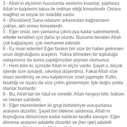
3 - Allah'ın elçisinin huzurunda seslerini kısanlar, şüphesiz
Allah'ın kalplerini takva ile imtihan ettiği kimselerdir. Onlara
mağfiret ve büyük bir mükâfat vardır.
4 - (Resülüm!) Sana odaların arkasından bağıranların
çokları, aklı ermez kimselerdir.
5 - Eğer onlar, sen yanlarına çıkıncaya kadar sabretselerdi,
elbette kendileri için daha iyi olurdu. Bununla beraber Allah
çok bağışlayan, çok merhamet edendir.
6 - Ey iman edenler! Eğer fasıkın biri size bir haber getirirsen
onun doğruluğunu araştırın. Yoksa bilmeden bir topluluğa
sataşırsınız da sonra yaptığınızdan pişman olursunuz.
7 - Hem bilin ki, içinizde Allah'ın elçisi vardır. Şayet o, birçok
işlerde size uysaydı, sıkıntıya düşerdiniz. Fakat Allah size
imanı sevdirmiş ve onu kalplerinize zinet yapmıştır. Küfrü,
fasıklığı ve isyanı da size çirkin göstermiştir. İşte doğru yolda
olanlar bunlardır.
8 - Bu, Allah'tan bir lütuf ve nimettir. Allah herşeyi bilir, hüküm
ve hikmet sahibidir.
9 - Eğer müminlerden iki grup birbirleriyle vuruşurlarsa
aralarını düzeltin. Şayet biri ötekine saldırırsa, Allah'ın
buyruğuna dönünceye kadar saldıran tarafla savaşın. Eğer
dönerse aralarını adaletle düzeltin ve (her işte) adaletli