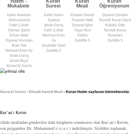
Hatim -
Kuran
Kuran
Kuran
Mukabele
Suresi
Meali
Öğreniyorum
Kabe İmamları
Kabe İmamı
Elmalılı Hamdi
Diyanet Dersleri
Abdussamed
Sudeys
Diyanet Vakfı
Tecvidli Kuran Dersi
Fatih Çollak
İshak Danış
Diyanet İşleri
Kütübü Sitte
Osman Şahin
Fatih Çollak
Yaşar Nuri
Tecvidli Kuran
Erhan Mete
Mehmet Emin
Öztürk
Temelleri
Diyanet Hocaları
Ay
Subtitle 5
Subtitle 5
İlhan Tok
Ebubekir Satıri
Mehmet Emin Ay
Subtitle 2
İshak Danış
İsmail Biçer
Ahmet El Acemi
Hucurat Suresi - Elmalılı Hamdi Meali
- Kuran Hatim sayfasını izlemektesiniz.
Kur’an’ı Kerim
Allah tarafından gönderilen ilahi kitapların sonuncusu olan Kur’an’ı Kerim,
son peygamber Hz. Muhammed’e (s.a.v.) indirilmiştir. Sözlükte toplamak,