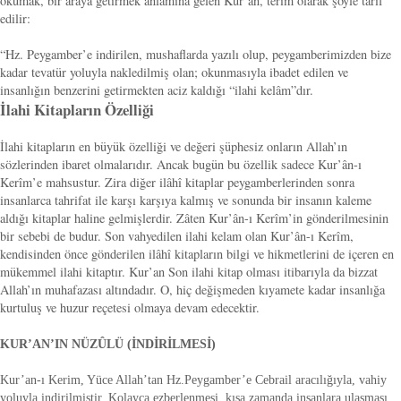
okumak, bir araya getirmek anlamına gelen Kur’an, terim olarak şöyle tarif
edilir:
“Hz. Peygamber’e indirilen, mushaflarda yazılı olup, peygamberimizden bize
kadar tevatür yoluyla nakledilmiş olan; okunmasıyla ibadet edilen ve
insanlığın benzerini getirmekten aciz kaldığı “ilahi kelâm”dır.
İlahi Kitapların Özelliği
İlahi kitapların en büyük özelliği ve değeri şüphesiz onların Allah’ın
sözlerinden ibaret olmalarıdır. Ancak bugün bu özellik sadece Kur’ân-ı
Kerîm’e mahsustur. Zira diğer ilâhî kitaplar peygamberlerinden sonra
insanlarca tahrifat ile karşı karşıya kalmış ve sonunda bir insanın kaleme
aldığı kitaplar haline gelmişlerdir. Zâten Kur’ân-ı Kerîm’in gönderilmesinin
bir sebebi de budur. Son vahyedilen ilahi kelam olan Kur’ân-ı Kerîm,
kendisinden önce gönderilen ilâhî kitapların bilgi ve hikmetlerini de içeren en
mükemmel ilahi kitaptır. Kur’an Son ilahi kitap olması itibarıyla da bizzat
Allah’ın muhafazası altındadır. O, hiç değişmeden kıyamete kadar insanlığa
kurtuluş ve huzur reçetesi olmaya devam edecektir.
KUR’AN’IN NÜZÛLÜ (İNDİRİLMESİ)
Kur’an-ı Kerim, Yüce Allah’tan Hz.Peygamber’e Cebrail aracılığıyla, vahiy
yoluyla indirilmiştir. Kolayca ezberlenmesi, kısa zamanda insanlara ulaşması,