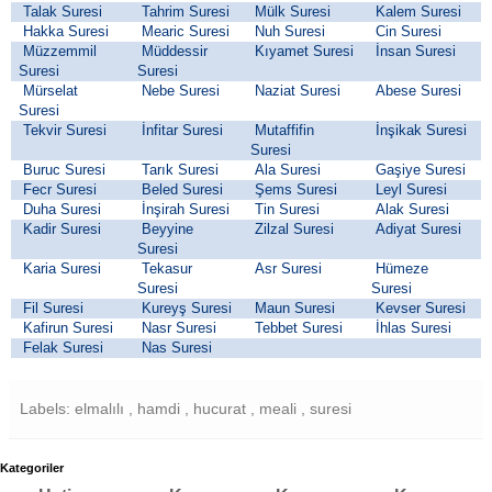
Talak Suresi
Tahrim Suresi
Mülk Suresi
Kalem Suresi
Hakka Suresi
Mearic Suresi
Nuh Suresi
Cin Suresi
Müzzemmil
Müddessir
Kıyamet Suresi
İnsan Suresi
Suresi
Suresi
Mürselat
Nebe Suresi
Naziat Suresi
Abese Suresi
Suresi
Tekvir Suresi
İnfitar Suresi
Mutaffifin
İnşikak Suresi
Suresi
Buruc Suresi
Tarık Suresi
Ala Suresi
Gaşiye Suresi
Fecr Suresi
Beled Suresi
Şems Suresi
Leyl Suresi
Duha Suresi
İnşirah Suresi
Tin Suresi
Alak Suresi
Kadir Suresi
Beyyine
Zilzal Suresi
Adiyat Suresi
Suresi
Karia Suresi
Tekasur
Asr Suresi
Hümeze
Suresi
Suresi
Fil Suresi
Kureyş Suresi
Maun Suresi
Kevser Suresi
Kafirun Suresi
Nasr Suresi
Tebbet Suresi
İhlas Suresi
Felak Suresi
Nas Suresi
Labels: elmalılı , hamdi , hucurat , meali , suresi
Kategoriler