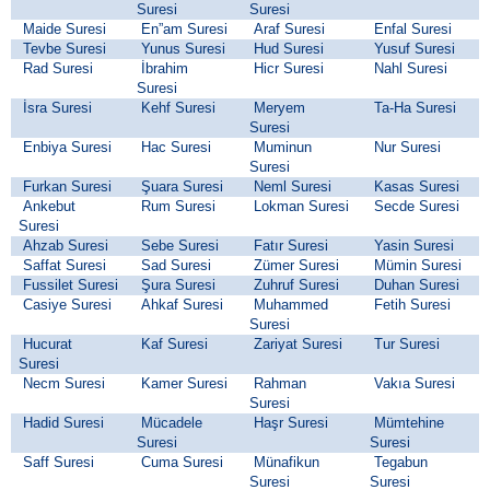
Suresi
Suresi
Maide Suresi
En”am Suresi
Araf Suresi
Enfal Suresi
Tevbe Suresi
Yunus Suresi
Hud Suresi
Yusuf Suresi
Rad Suresi
İbrahim
Hicr Suresi
Nahl Suresi
Suresi
İsra Suresi
Kehf Suresi
Meryem
Ta-Ha Suresi
Suresi
Enbiya Suresi
Hac Suresi
Muminun
Nur Suresi
Suresi
Furkan Suresi
Şuara Suresi
Neml Suresi
Kasas Suresi
Ankebut
Rum Suresi
Lokman Suresi
Secde Suresi
Suresi
Ahzab Suresi
Sebe Suresi
Fatır Suresi
Yasin Suresi
Saffat Suresi
Sad Suresi
Zümer Suresi
Mümin Suresi
Fussilet Suresi
Şura Suresi
Zuhruf Suresi
Duhan Suresi
Casiye Suresi
Ahkaf Suresi
Muhammed
Fetih Suresi
Suresi
Hucurat
Kaf Suresi
Zariyat Suresi
Tur Suresi
Suresi
Necm Suresi
Kamer Suresi
Rahman
Vakıa Suresi
Suresi
Hadid Suresi
Mücadele
Haşr Suresi
Mümtehine
Suresi
Suresi
Saff Suresi
Cuma Suresi
Münafikun
Tegabun
Suresi
Suresi