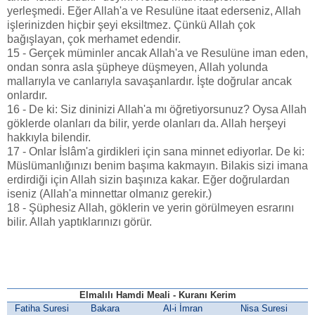
yerleşmedi. Eğer Allah'a ve Resulüne itaat ederseniz, Allah
işlerinizden hiçbir şeyi eksiltmez. Çünkü Allah çok
bağışlayan, çok merhamet edendir.
15 - Gerçek müminler ancak Allah'a ve Resulüne iman eden,
ondan sonra asla şüpheye düşmeyen, Allah yolunda
mallarıyla ve canlarıyla savaşanlardır. İşte doğrular ancak
onlardır.
16 - De ki: Siz dininizi Allah'a mı öğretiyorsunuz? Oysa Allah
göklerde olanları da bilir, yerde olanları da. Allah herşeyi
hakkıyla bilendir.
17 - Onlar İslâm'a girdikleri için sana minnet ediyorlar. De ki:
Müslümanlığınızı benim başıma kakmayın. Bilakis sizi imana
erdirdiği için Allah sizin başınıza kakar. Eğer doğrulardan
iseniz (Allah'a minnettar olmanız gerekir.)
18 - Şüphesiz Allah, göklerin ve yerin görülmeyen esrarını
bilir. Allah yaptıklarınızı görür.
Elmalılı Hamdi Meali - Kuranı Kerim
Fatiha Suresi
Bakara
Al-i İmran
Nisa Suresi