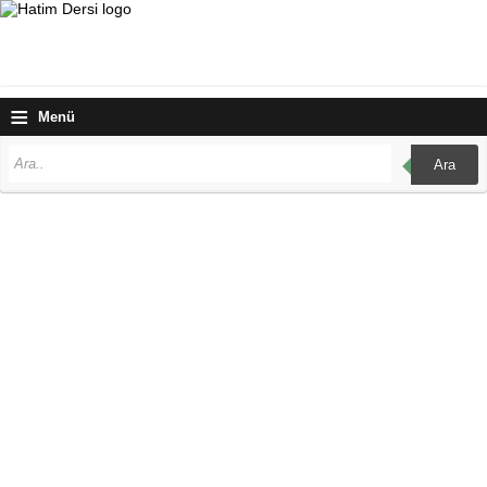
≡
Menü
Ara